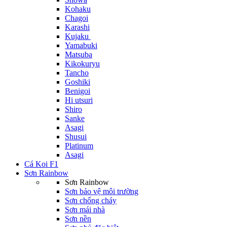
Kohaku
Chagoi
Karashi
Kujaku
Yamabuki
Matsuba
Kikokuryu
Tancho
Goshiki
Benigoi
Hi utsuri
Shiro
Sanke
Asagi
Shusui
Platinum
Asagi
Cá Koi F1
Sơn Rainbow
Sơn Rainbow
Sơn bảo vệ môi trường
Sơn chống cháy
Sơn mái nhà
Sơn nền