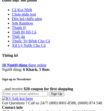
Danh mục sản phẩm
Cá Koi Nhật
Chưa phân loại
Đèn led chiếu sáng
Sơn Rainbow
Thanh lý
Thiết Bị Hồ Cá
Thức ăn
Thuốc Trị Bệnh Cho Cá
Xử Lý Nước Cho Cá
Thống kê
10 Người dùng
đang online
Người dùng:
6 Khách, 5 Bots
Sign up to Newsletter
...and receive
$20 coupon for first shopping
Sign Up
Got Questions ? Call us 24/7!
(800) 8001-8588, (0600) 874 548
Contact info