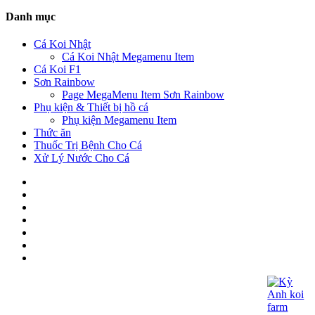
Danh mục
Cá Koi Nhật
Cá Koi Nhật Megamenu Item
Cá Koi F1
Sơn Rainbow
Page MegaMenu Item Sơn Rainbow
Phụ kiện & Thiết bị hồ cá
Phụ kiện Megamenu Item
Thức ăn
Thuốc Trị Bệnh Cho Cá
Xử Lý Nước Cho Cá
CÔNG TY TNHH KOI KỲ ANH