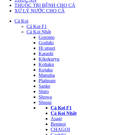
THUỐC TRỊ BỆNH CHO CÁ
XỬ LÝ NƯỚC CHO CÁ
Cá Koi
Cá Koi F1
Cá Koi Nhật
Goromo
Goshiki
Hi utsuri
Karashi
Kikokuryu
Kohaku
Kujaku
Matsuba
Platinum
Sanke
Shiro
Showa
Shusui
Cá Koi F1
Cá Koi Nhật
Asagi
Benigoi
CHAGOI
Goshiki