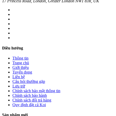
17 Princess Road, London, Greater London NW1 8JR, UK
Điều hướng
Thông tin
Trang chủ
Giới thiệu
Tuyển dụng
Liên hệ
Câu hỏi thường gặp
Lưu trữ
Chính sách bảo mật thông tin
Chính sách bảo hành
Chính sách đổi trả hàng
Quy định đặt cá Koi
Sản phẩm mới