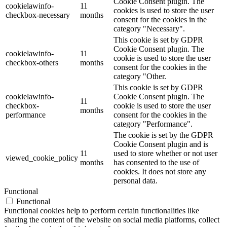
Cookie Consent plugin. The
cookielawinfo-
11
cookies is used to store the user
checkbox-necessary
months
consent for the cookies in the
category "Necessary".
This cookie is set by GDPR
Cookie Consent plugin. The
cookielawinfo-
11
cookie is used to store the user
checkbox-others
months
consent for the cookies in the
category "Other.
This cookie is set by GDPR
cookielawinfo-
Cookie Consent plugin. The
11
checkbox-
cookie is used to store the user
months
performance
consent for the cookies in the
category "Performance".
The cookie is set by the GDPR
Cookie Consent plugin and is
11
used to store whether or not user
viewed_cookie_policy
months
has consented to the use of
cookies. It does not store any
personal data.
Functional
Functional
Functional cookies help to perform certain functionalities like
sharing the content of the website on social media platforms, collect