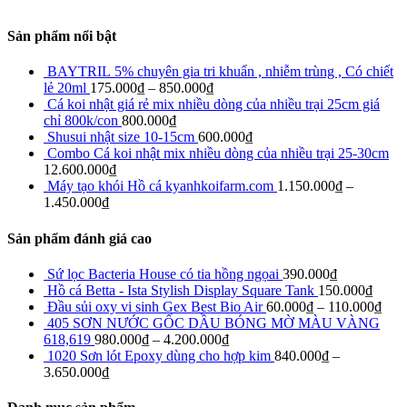
Sản phẩm nổi bật
BAYTRIL 5% chuyên gia tri khuẩn , nhiễm trùng , Có chiết
lẻ 20ml
175.000
₫
–
850.000
₫
Cá koi nhật giá rẻ mix nhiều dòng của nhiều trại 25cm giá
chỉ 800k/con
800.000
₫
Shusui nhật size 10-15cm
600.000
₫
Combo Cá koi nhật mix nhiều dòng của nhiều trại 25-30cm
12.600.000
₫
Máy tạo khói Hồ cá kyanhkoifarm.com
1.150.000
₫
–
1.450.000
₫
Sản phẩm đánh giá cao
Sứ lọc Bacteria House có tia hồng ngọai
390.000
₫
Hồ cá Betta - Ista Stylish Display Square Tank
150.000
₫
Đầu sủi oxy vi sinh Gex Best Bio Air
60.000
₫
–
110.000
₫
405 SƠN NƯỚC GỐC DẦU BÓNG MỜ MÀU VÀNG
618,619
980.000
₫
–
4.200.000
₫
1020 Sơn lót Epoxy dùng cho hợp kim
840.000
₫
–
3.650.000
₫