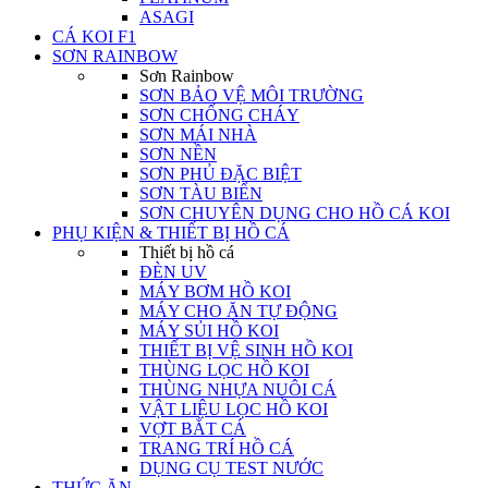
ASAGI
CÁ KOI F1
SƠN RAINBOW
Sơn Rainbow
SƠN BẢO VỆ MÔI TRƯỜNG
SƠN CHỐNG CHÁY
SƠN MÁI NHÀ
SƠN NỀN
SƠN PHỦ ĐẶC BIỆT
SƠN TÀU BIỂN
SƠN CHUYÊN DỤNG CHO HỒ CÁ KOI
PHỤ KIỆN & THIẾT BỊ HỒ CÁ
Thiết bị hồ cá
ĐÈN UV
MÁY BƠM HỒ KOI
MÁY CHO ĂN TỰ ĐỘNG
MÁY SỦI HỒ KOI
THIẾT BỊ VỆ SINH HỒ KOI
THÙNG LỌC HỒ KOI
THÙNG NHỰA NUÔI CÁ
VẬT LIỆU LỌC HỒ KOI
VỢT BẮT CÁ
TRANG TRÍ HỒ CÁ
DỤNG CỤ TEST NƯỚC
THỨC ĂN