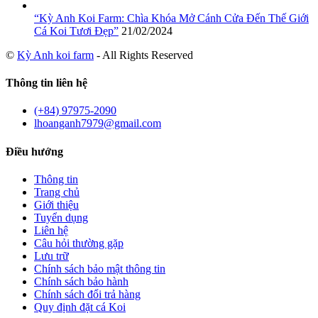
“Kỳ Anh Koi Farm: Chìa Khóa Mở Cánh Cửa Đến Thế Giới
Cá Koi Tươi Đẹp”
21/02/2024
©
Kỳ Anh koi farm
- All Rights Reserved
Thông tin liên hệ
(+84) 97975-2090
lhoanganh7979@gmail.com
Điều hướng
Thông tin
Trang chủ
Giới thiệu
Tuyển dụng
Liên hệ
Câu hỏi thường gặp
Lưu trữ
Chính sách bảo mật thông tin
Chính sách bảo hành
Chính sách đổi trả hàng
Quy định đặt cá Koi