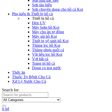
Sơn phủ đặc biệt
Sơn tàu biển
Sơn chuyên dụng cho hồ cá Koi
Phụ kiện & Thiết bị hồ cá
Thiết bị hồ cá
Đèn UV
Máy bơm hồ Koi
Máy cho ăn tự động
Máy sủi hồ Koi
Thiết bị vệ sinh hồ Koi
Thùng lọc hồ Koi
Thùng nhựa nuôi cá
Vật liệu lọc hồ Koi
Vợt bắt cá
Trang trí hồ cá
Dụng cụ test nước
Thức ăn
Thuốc Trị Bệnh Cho Cá
Xử Lý Nước Cho Cá
Search for:
0
0
₫