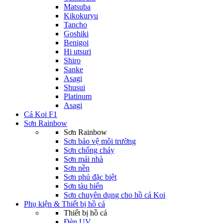
Matsuba
Kikokuryu
Tancho
Goshiki
Benigoi
Hi utsuri
Shiro
Sanke
Asagi
Shusui
Platinum
Asagi
Cá Koi F1
Sơn Rainbow
Sơn Rainbow
Sơn bảo vệ môi trường
Sơn chống cháy
Sơn mái nhà
Sơn nền
Sơn phủ đặc biệt
Sơn tàu biển
Sơn chuyên dụng cho hồ cá Koi
Phụ kiện & Thiết bị hồ cá
Thiết bị hồ cá
Đèn UV