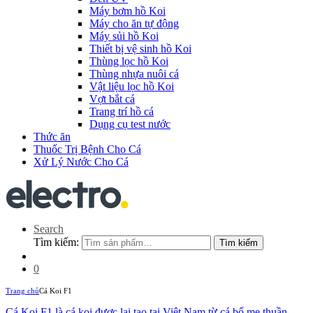
Máy bơm hồ Koi
Máy cho ăn tự động
Máy sủi hồ Koi
Thiết bị vệ sinh hồ Koi
Thùng lọc hồ Koi
Thùng nhựa nuôi cá
Vật liệu lọc hồ Koi
Vợt bắt cá
Trang trí hồ cá
Dụng cụ test nước
Thức ăn
Thuốc Trị Bệnh Cho Cá
Xử Lý Nước Cho Cá
Search
Tìm kiếm:
Tìm kiếm
0
Trang chủ
Cá Koi F1
Cá Koi F1
là cá koi được lai tạo tại Việt Nam từ cá bố mẹ thuần