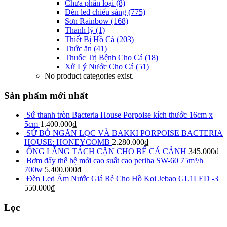
Chưa phân loại
(8)
Đèn led chiếu sáng
(775)
Sơn Rainbow
(168)
Thanh lý
(1)
Thiết Bị Hồ Cá
(203)
Thức ăn
(41)
Thuốc Trị Bệnh Cho Cá
(18)
Xử Lý Nước Cho Cá
(51)
No product categories exist.
Sản phẩm mới nhất
Sứ thanh tròn Bacteria House Porpoise kích thước 16cm x
5cm
1.400.000
₫
SỨ BỎ NGĂN LỌC VÀ BAKKI PORPOISE BACTERIA
HOUSE: HONEYCOMB
2.280.000
₫
ỐNG LẮNG TÁCH CẶN CHO BỂ CÁ CẢNH
345.000
₫
Bơm đẩy thế hệ mới cao suất cao periha SW-60 75m³/h
700w
5.400.000
₫
Đèn Led Âm Nước Giá Rẻ Cho Hồ Koi Jebao GL1LED -3
550.000
₫
Lọc