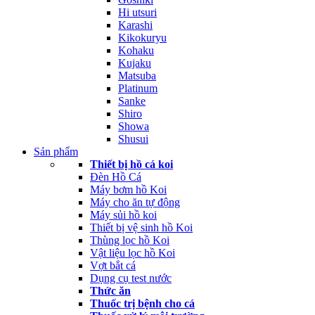
Hi utsuri
Karashi
Kikokuryu
Kohaku
Kujaku
Matsuba
Platinum
Sanke
Shiro
Showa
Shusui
Sản phẩm
Thiết bị hồ cá koi
Đèn Hồ Cá
Máy bơm hồ Koi
Máy cho ăn tự động
Máy sủi hồ koi
Thiết bị vệ sinh hồ Koi
Thùng lọc hồ Koi
Vật liệu lọc hồ Koi
Vợt bắt cá
Dụng cụ test nước
Thức ăn
Thuốc trị bệnh cho cá