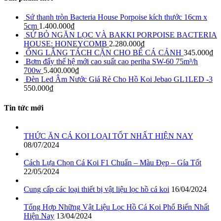
Sứ thanh tròn Bacteria House Porpoise kích thước 16cm x
5cm
1.400.000
₫
SỨ BỎ NGĂN LỌC VÀ BAKKI PORPOISE BACTERIA
HOUSE: HONEYCOMB
2.280.000
₫
ỐNG LẮNG TÁCH CẶN CHO BỂ CÁ CẢNH
345.000
₫
Bơm đẩy thế hệ mới cao suất cao periha SW-60 75m³/h
700w
5.400.000
₫
Đèn Led Âm Nước Giá Rẻ Cho Hồ Koi Jebao GL1LED -3
550.000
₫
Tin tức mới
THỨC ĂN CÁ KOI LOẠI TỐT NHẤT HIỆN NAY
08/07/2024
Cách Lựa Chọn Cá Koi F1 Chuẩn – Màu Đẹp – Gía Tốt
22/05/2024
Cung cấp các loại thiết bị vật liệu lọc hồ cá koi
16/04/2024
Tổng Hợp Những Vật Liệu Lọc Hồ Cá Koi Phổ Biến Nhất
Hiện Nay
13/04/2024