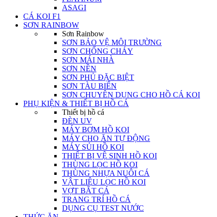
ASAGI
CÁ KOI F1
SƠN RAINBOW
Sơn Rainbow
SƠN BẢO VỆ MÔI TRƯỜNG
SƠN CHỐNG CHÁY
SƠN MÁI NHÀ
SƠN NỀN
SƠN PHỦ ĐẶC BIỆT
SƠN TÀU BIỂN
SƠN CHUYÊN DỤNG CHO HỒ CÁ KOI
PHỤ KIỆN & THIẾT BỊ HỒ CÁ
Thiết bị hồ cá
ĐÈN UV
MÁY BƠM HỒ KOI
MÁY CHO ĂN TỰ ĐỘNG
MÁY SỦI HỒ KOI
THIẾT BỊ VỆ SINH HỒ KOI
THÙNG LỌC HỒ KOI
THÙNG NHỰA NUÔI CÁ
VẬT LIỆU LỌC HỒ KOI
VỢT BẮT CÁ
TRANG TRÍ HỒ CÁ
DỤNG CỤ TEST NƯỚC
THỨC ĂN