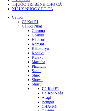
THUỐC TRỊ BỆNH CHO CÁ
XỬ LÝ NƯỚC CHO CÁ
Cá Koi
Cá Koi F1
Cá Koi Nhật
Goromo
Goshiki
Hi utsuri
Karashi
Kikokuryu
Kohaku
Kujaku
Matsuba
Platinum
Sanke
Shiro
Showa
Shusui
Cá Koi F1
Cá Koi Nhật
Asagi
Benigoi
CHAGOI
Goshiki