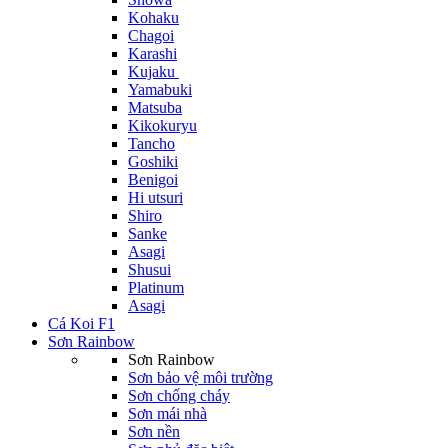
Kohaku
Chagoi
Karashi
Kujaku
Yamabuki
Matsuba
Kikokuryu
Tancho
Goshiki
Benigoi
Hi utsuri
Shiro
Sanke
Asagi
Shusui
Platinum
Asagi
Cá Koi F1
Sơn Rainbow
Sơn Rainbow
Sơn bảo vệ môi trường
Sơn chống cháy
Sơn mái nhà
Sơn nền