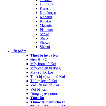
Hi utsuri
Karashi
Kikokuryu
Kohaku
Kujaku
Matsuba
Platinum
Sanke
Shiro
Showa
Shusui
Sản phẩm
Thiết bị hồ cá koi
Đèn Hồ Cá
Máy bơm hồ Koi
Máy cho ăn tự động
Máy sủi hồ koi
Thiết bị vệ sinh hồ Koi
Thùng lọc hồ Koi
Vật liệu lọc hồ Koi
Vợt bắt cá
Dụng cụ test nước
Thức ăn
Thuốc trị bệnh cho cá