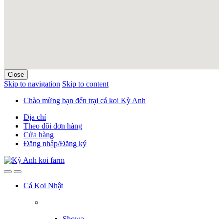
Close
Skip to navigation
Skip to content
Chào mừng bạn đến trại cá koi Kỳ Anh
Địa chỉ
Theo dõi đơn hàng
Cửa hàng
Đăng nhập/Đăng ký
Cá Koi Nhật
Showa