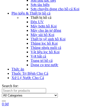
Sơn phủ đặc biệt
Sơn tàu biển
Sơn chuyên dụng cho hồ cá Koi
Phụ kiện & Thiết bị hồ cá
Thiết bị hồ cá
Đèn UV
Máy bơm hồ Koi
Máy cho ăn tự động
Máy sủi hồ Koi
Thiết bị vệ sinh hồ Koi
Thùng lọc hồ Koi
Thùng nhựa nuôi cá
Vật liệu lọc hồ Koi
Vợt bắt cá
Trang trí hồ cá
Dụng cụ test nước
Thức ăn
Thuốc Trị Bệnh Cho Cá
Xử Lý Nước Cho Cá
Search for:
0
0
₫