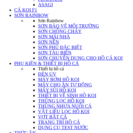
ASAGI
CÁ KOI F1
SƠN RAINBOW
Sơn Rainbow
SƠN BẢO VỆ MÔI TRƯỜNG
SƠN CHỐNG CHÁY
SƠN MÁI NHÀ
SƠN NỀN
SƠN PHỦ ĐẶC BIỆT
SƠN TÀU BIỂN
SƠN CHUYÊN DỤNG CHO HỒ CÁ KOI
PHỤ KIỆN & THIẾT BỊ HỒ CÁ
Thiết bị hồ cá
ĐÈN UV
MÁY BƠM HỒ KOI
MÁY CHO ĂN TỰ ĐỘNG
MÁY SỦI HỒ KOI
THIẾT BỊ VỆ SINH HỒ KOI
THÙNG LỌC HỒ KOI
THÙNG NHỰA NUÔI CÁ
VẬT LIỆU LỌC HỒ KOI
VỢT BẮT CÁ
TRANG TRÍ HỒ CÁ
DỤNG CỤ TEST NƯỚC
THỨC ĂN