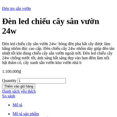
Đèn trụ sân vườn
Đèn led chiếu cây sân vườn
New
24w
Đèn led chiếu cây sân vườn 24w: bóng đèn pha hắt cây được làm
bằng nhôm đúc cao cấp. Đèn chiếu cây 24w nhôm dày giúp đèn tản
nhiệt tốt khi dùng chiếu cây sân vườn ngoài trời. Đèn led chiếu cây
24w chống nước tốt, ánh sáng hắt sáng đẹp vào ban đêm làm nổi
bật thảm cỏ, cây xanh sân vườn khu vườn nhà b
1.100.000
₫
Quantity
Thêm vào giỏ hàng
Danh sách yêu thích
So sánh
Mô tả
Mô tả sản phẩm