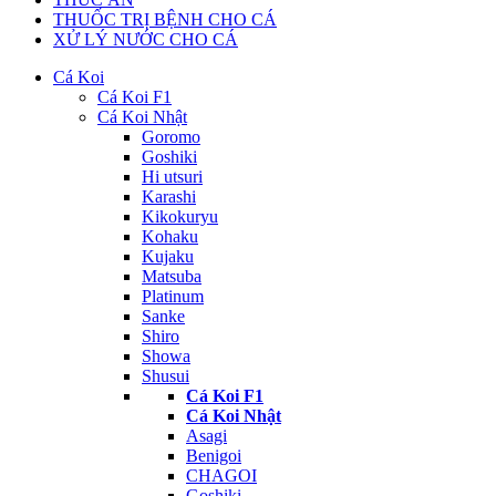
THUỐC TRỊ BỆNH CHO CÁ
XỬ LÝ NƯỚC CHO CÁ
Cá Koi
Cá Koi F1
Cá Koi Nhật
Goromo
Goshiki
Hi utsuri
Karashi
Kikokuryu
Kohaku
Kujaku
Matsuba
Platinum
Sanke
Shiro
Showa
Shusui
Cá Koi F1
Cá Koi Nhật
Asagi
Benigoi
CHAGOI
Goshiki