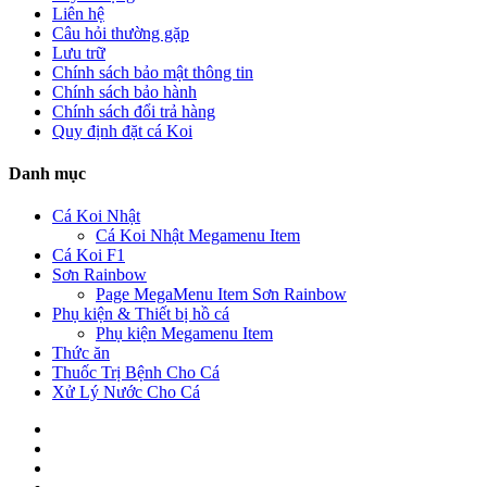
Liên hệ
Câu hỏi thường gặp
Lưu trữ
Chính sách bảo mật thông tin
Chính sách bảo hành
Chính sách đổi trả hàng
Quy định đặt cá Koi
Danh mục
Cá Koi Nhật
Cá Koi Nhật Megamenu Item
Cá Koi F1
Sơn Rainbow
Page MegaMenu Item Sơn Rainbow
Phụ kiện & Thiết bị hồ cá
Phụ kiện Megamenu Item
Thức ăn
Thuốc Trị Bệnh Cho Cá
Xử Lý Nước Cho Cá