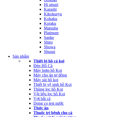
Hi utsuri
Karashi
Kikokuryu
Kohaku
Kujaku
Matsuba
Platinum
Sanke
Shiro
Showa
Shusui
Sản phẩm
Thiết bị hồ cá koi
Đèn Hồ Cá
Máy bơm hồ Koi
Máy cho ăn tự động
Máy sủi hồ koi
Thiết bị vệ sinh hồ Koi
Thùng lọc hồ Koi
Vật liệu lọc hồ Koi
Vợt bắt cá
Dụng cụ test nước
Thức ăn
Thuốc trị bệnh cho cá