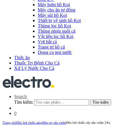
Máy bơm hồ Koi
Máy cho ăn tự động
Máy sủi hồ Koi
Thiết bị vệ sinh hồ Koi
Thùng lọc hồ Koi
Thùng nhựa nuôi cá
Vật liệu lọc hồ Koi
Vợt bắt cá
Trang trí hồ cá
Dụng cụ test nước
Thức ăn
Thuốc Trị Bệnh Cho Cá
Xử Lý Nước Cho Cá
Search
Tìm kiếm:
Tìm kiếm
0
Trang chủ
Đèn led chiếu sáng
Đèn trụ sân vườn
Đèn led chiếu cây sân vườn 24w