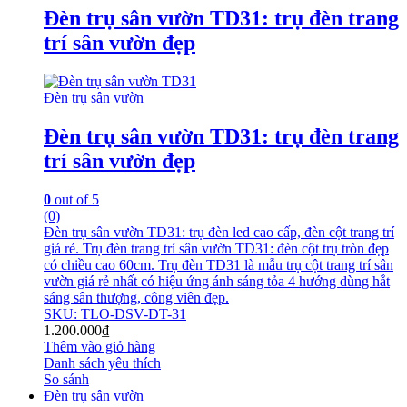
Đèn trụ sân vườn TD31: trụ đèn trang
trí sân vườn đẹp
Đèn trụ sân vườn
Đèn trụ sân vườn TD31: trụ đèn trang
trí sân vườn đẹp
0
out of 5
(0)
Đèn trụ sân vườn TD31: trụ đèn led cao cấp, đèn cột trang trí
giá rẻ. Trụ đèn trang trí sân vườn TD31: đèn cột trụ tròn đẹp
có chiều cao 60cm. Trụ đèn TD31 là mẫu trụ cột trang trí sân
vườn giá rẻ nhất có hiệu ứng ánh sáng tỏa 4 hướng dùng hắt
sáng sân thượng, công viên đẹp.
SKU: TLO-DSV-DT-31
1.200.000
₫
Thêm vào giỏ hàng
Danh sách yêu thích
So sánh
Đèn trụ sân vườn