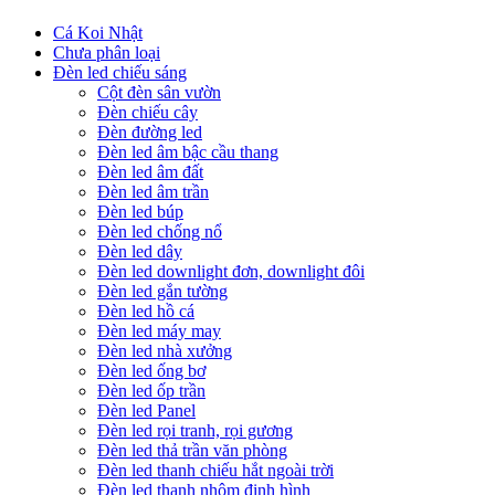
Cá Koi Nhật
Chưa phân loại
Đèn led chiếu sáng
Cột đèn sân vườn
Đèn chiếu cây
Đèn đường led
Đèn led âm bậc cầu thang
Đèn led âm đất
Đèn led âm trần
Đèn led búp
Đèn led chống nổ
Đèn led dây
Đèn led downlight đơn, downlight đôi
Đèn led gắn tường
Đèn led hồ cá
Đèn led máy may
Đèn led nhà xưởng
Đèn led ống bơ
Đèn led ốp trần
Đèn led Panel
Đèn led rọi tranh, rọi gương
Đèn led thả trần văn phòng
Đèn led thanh chiếu hắt ngoài trời
Đèn led thanh nhôm định hình