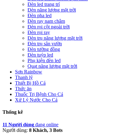
Đèn led trang trí
Đèn năng lượng mặt trời
Đèn pha led
Đèn ray nam châm
Đèn rọi cột ngoài trời
Đèn rọi ray
Đèn trụ năng lượng mặt trời
Đèn trụ sân vườn
Đèn tường đồng
Đèn tuýp led
Phụ kiện đèn led
Quạt năng lượng mặt trời
Sơn Rainbow
Thanh lý
Thiết Bị Hồ Cá
Thức ăn
Thuốc Trị Bệnh Cho Cá
Xử Lý Nước Cho Cá
Thống kê
11 Người dùng
đang online
Người dùng:
8 Khách, 3 Bots