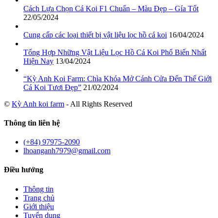
Cách Lựa Chọn Cá Koi F1 Chuẩn – Màu Đẹp – Gía Tốt
22/05/2024
Cung cấp các loại thiết bị vật liệu lọc hồ cá koi
16/04/2024
Tổng Hợp Những Vật Liệu Lọc Hồ Cá Koi Phổ Biến Nhất
Hiện Nay
13/04/2024
“Kỳ Anh Koi Farm: Chìa Khóa Mở Cánh Cửa Đến Thế Giới
Cá Koi Tươi Đẹp”
21/02/2024
©
Kỳ Anh koi farm
- All Rights Reserved
Thông tin liên hệ
(+84) 97975-2090
lhoanganh7979@gmail.com
Điều hướng
Thông tin
Trang chủ
Giới thiệu
Tuyển dụng