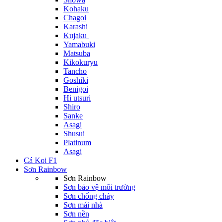
Kohaku
Chagoi
Karashi
Kujaku
Yamabuki
Matsuba
Kikokuryu
Tancho
Goshiki
Benigoi
Hi utsuri
Shiro
Sanke
Asagi
Shusui
Platinum
Asagi
Cá Koi F1
Sơn Rainbow
Sơn Rainbow
Sơn bảo vệ môi trường
Sơn chống cháy
Sơn mái nhà
Sơn nền