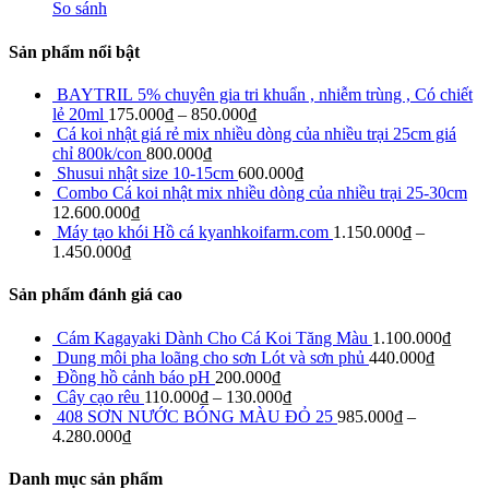
So sánh
Sản phẩm nổi bật
BAYTRIL 5% chuyên gia tri khuẩn , nhiễm trùng , Có chiết
lẻ 20ml
175.000
₫
–
850.000
₫
Cá koi nhật giá rẻ mix nhiều dòng của nhiều trại 25cm giá
chỉ 800k/con
800.000
₫
Shusui nhật size 10-15cm
600.000
₫
Combo Cá koi nhật mix nhiều dòng của nhiều trại 25-30cm
12.600.000
₫
Máy tạo khói Hồ cá kyanhkoifarm.com
1.150.000
₫
–
1.450.000
₫
Sản phẩm đánh giá cao
Cám Kagayaki Dành Cho Cá Koi Tăng Màu
1.100.000
₫
Dung môi pha loãng cho sơn Lót và sơn phủ
440.000
₫
Đồng hồ cảnh báo pH
200.000
₫
Cây cạo rêu
110.000
₫
–
130.000
₫
408 SƠN NƯỚC BÓNG MÀU ĐỎ 25
985.000
₫
–
4.280.000
₫
Danh mục sản phẩm