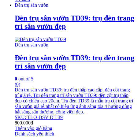
Đèn trụ sân vườn
Đèn trụ sân vườn TD39: trụ đèn trang
trí sân vườn đẹp
Đèn trụ sân vườn
Đèn trụ sân vườn TD39: trụ đèn trang
trí sân vườn đẹp
0
out of 5
(0)
Đèn trụ sân vườn TD39: trụ đèn thấp cao cấp, đèn cột trang
trí giá rẻ. Trụ đèn trang trí sân vườn TD39: đèn cột trụ thấp
đẹp có chiều cao 20cm. Trụ đèn TD39 là mẫu trụ cột trang trí
sân vườn giá rẻ nhất có hiệu ứng ánh sáng tỏa 4 hướng dùng
hắt sáng sân thượng, công viên đẹp.
SKU: TLO-DSV-DT-39
800.000
₫
Thêm vào giỏ hàng
Danh sách yêu thích