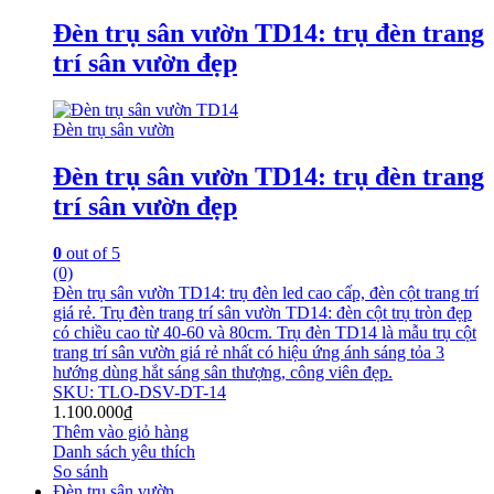
Đèn trụ sân vườn TD14: trụ đèn trang
trí sân vườn đẹp
Đèn trụ sân vườn
Đèn trụ sân vườn TD14: trụ đèn trang
trí sân vườn đẹp
0
out of 5
(0)
Đèn trụ sân vườn TD14: trụ đèn led cao cấp, đèn cột trang trí
giá rẻ. Trụ đèn trang trí sân vườn TD14: đèn cột trụ tròn đẹp
có chiều cao từ 40-60 và 80cm. Trụ đèn TD14 là mẫu trụ cột
trang trí sân vườn giá rẻ nhất có hiệu ứng ánh sáng tỏa 3
hướng dùng hắt sáng sân thượng, công viên đẹp.
SKU: TLO-DSV-DT-14
1.100.000
₫
Thêm vào giỏ hàng
Danh sách yêu thích
So sánh
Đèn trụ sân vườn