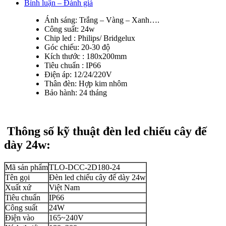
Bình luận – Đánh giá
Ánh sáng: Trắng – Vàng – Xanh….
Công suất: 24w
Chip led : Philips/ Bridgelux
Góc chiếu: 20-30 độ
Kích thước : 180x200mm
Tiêu chuẩn : IP66
Điện áp: 12/24/220V
Thân đèn: Hợp kim nhôm
Bảo hành: 24 tháng
Thông số kỹ thuật đèn led chiếu cây đế
dày 24w:
Mã sản phẩm
TLO-DCC-2D180-24
Tên gọi
Đèn led chiếu cây đế dày 24w
Xuất xứ
Việt Nam
Tiêu chuẩn
IP66
Công suất
24W
Điện vào
165~240V