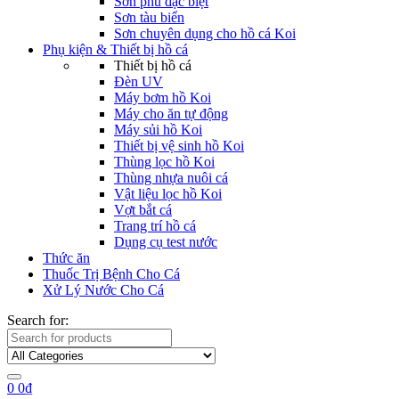
Sơn phủ đặc biệt
Sơn tàu biển
Sơn chuyên dụng cho hồ cá Koi
Phụ kiện & Thiết bị hồ cá
Thiết bị hồ cá
Đèn UV
Máy bơm hồ Koi
Máy cho ăn tự động
Máy sủi hồ Koi
Thiết bị vệ sinh hồ Koi
Thùng lọc hồ Koi
Thùng nhựa nuôi cá
Vật liệu lọc hồ Koi
Vợt bắt cá
Trang trí hồ cá
Dụng cụ test nước
Thức ăn
Thuốc Trị Bệnh Cho Cá
Xử Lý Nước Cho Cá
Search for:
0
0
₫