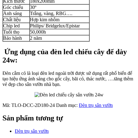
Kích thước
180x200mm
Góc chiếu
30º
Ánh sáng
Trắng, vàng, RBG….
Chất liệu
Hợp kim nhôm
Chip led
Philips/ Bridgelux/Epistar
Tuổi thọ
50,000h
Bảo hành
2 năm
Ứng dụng của đèn led chiếu cây đế dày
24w:
Đèn cắm cỏ là loại đèn led ngoài trời được sử dụng rất phổ biến để
tạo hiệu ứng ánh sáng cho gốc cây, bãi cỏ, thác nước, ….tăng thêm
vẻ đẹp cho sân vườn nhà bạn.
Mã:
TLO-DCC-2D180-24
Danh mục:
Đèn trụ sân vườn
Sản phẩm tương tự
Đèn trụ sân vườn