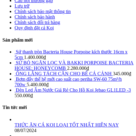
Câu hỏi thường gặp
Lưu trữ
Chính sách bảo mật thông tin
Chính sách bảo hành
Chính sách đổi trả hàng
Quy định đặt cá Koi
Sản phẩm mới
Sứ thanh tròn Bacteria House Porpoise kích thước 16cm x
5cm
1.400.000
₫
SỨ BỎ NGĂN LỌC VÀ BAKKI PORPOISE BACTERIA
HOUSE: HONEYCOMB
2.280.000
₫
ỐNG LẮNG TÁCH CẶN CHO BỂ CÁ CẢNH
345.000
₫
Bơm đẩy thế hệ mới cao suất cao periha SW-60 75m³/h
700w
5.400.000
₫
Đèn Led Âm Nước Giá Rẻ Cho Hồ Koi Jebao GL1LED -3
550.000
₫
Tin tức mới
THỨC ĂN CÁ KOI LOẠI TỐT NHẤT HIỆN NAY
08/07/2024