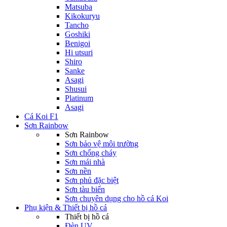
Matsuba
Kikokuryu
Tancho
Goshiki
Benigoi
Hi utsuri
Shiro
Sanke
Asagi
Shusui
Platinum
Asagi
Cá Koi F1
Sơn Rainbow
Sơn Rainbow
Sơn bảo vệ môi trường
Sơn chống cháy
Sơn mái nhà
Sơn nền
Sơn phủ đặc biệt
Sơn tàu biển
Sơn chuyên dụng cho hồ cá Koi
Phụ kiện & Thiết bị hồ cá
Thiết bị hồ cá
Đèn UV