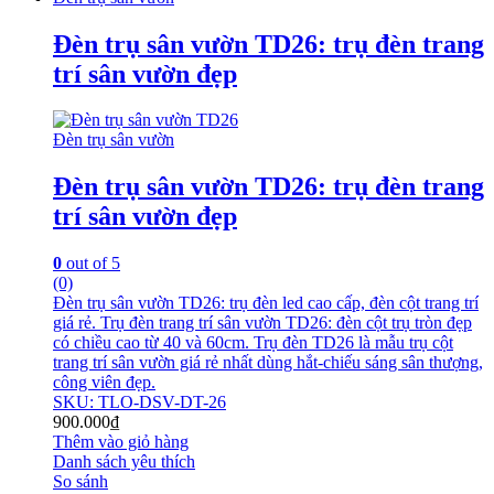
Đèn trụ sân vườn TD26: trụ đèn trang
trí sân vườn đẹp
Đèn trụ sân vườn
Đèn trụ sân vườn TD26: trụ đèn trang
trí sân vườn đẹp
0
out of 5
(0)
Đèn trụ sân vườn TD26: trụ đèn led cao cấp, đèn cột trang trí
giá rẻ. Trụ đèn trang trí sân vườn TD26: đèn cột trụ tròn đẹp
có chiều cao từ 40 và 60cm. Trụ đèn TD26 là mẫu trụ cột
trang trí sân vườn giá rẻ nhất dùng hắt-chiếu sáng sân thượng,
công viên đẹp.
SKU: TLO-DSV-DT-26
900.000
₫
Thêm vào giỏ hàng
Danh sách yêu thích
So sánh