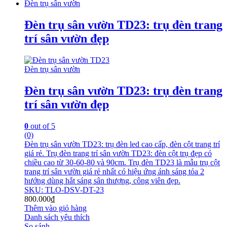
Đèn trụ sân vườn
Đèn trụ sân vườn TD23: trụ đèn trang
trí sân vườn đẹp
Đèn trụ sân vườn
Đèn trụ sân vườn TD23: trụ đèn trang
trí sân vườn đẹp
0
out of 5
(0)
Đèn trụ sân vườn TD23: trụ đèn led cao cấp, đèn cột trang trí
giá rẻ. Trụ đèn trang trí sân vườn TD23: đèn cột trụ đẹp có
chiều cao từ 30-60-80 và 90cm. Trụ đèn TD23 là mẫu trụ cột
trang trí sân vườn giá rẻ nhất có hiệu ứng ánh sáng tỏa 2
hướng dùng hắt sáng sân thượng, công viên đẹp.
SKU: TLO-DSV-DT-23
800.000
₫
Thêm vào giỏ hàng
Danh sách yêu thích
So sánh