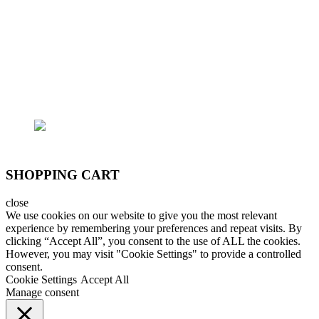
Vấp
- Trại cá: 796/174 Lê Đức Thọ, P.15, Q.Gò Vấp
Email: lhoanganh7979@gmail.com
SĐT: (+84) 9797 52 090, (+84) 908 706 577
SHOPPING CART
close
We use cookies on our website to give you the most relevant
experience by remembering your preferences and repeat visits. By
clicking “Accept All”, you consent to the use of ALL the cookies.
However, you may visit "Cookie Settings" to provide a controlled
consent.
Cookie Settings
Accept All
Manage consent