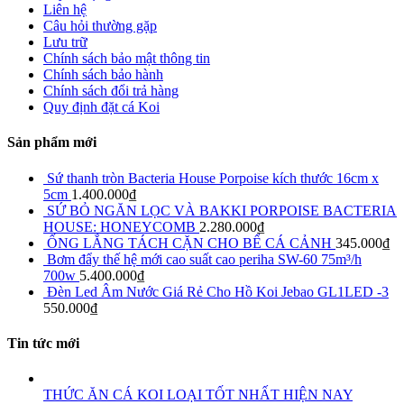
Liên hệ
Câu hỏi thường gặp
Lưu trữ
Chính sách bảo mật thông tin
Chính sách bảo hành
Chính sách đổi trả hàng
Quy định đặt cá Koi
Sản phẩm mới
Sứ thanh tròn Bacteria House Porpoise kích thước 16cm x
5cm
1.400.000
₫
SỨ BỎ NGĂN LỌC VÀ BAKKI PORPOISE BACTERIA
HOUSE: HONEYCOMB
2.280.000
₫
ỐNG LẮNG TÁCH CẶN CHO BỂ CÁ CẢNH
345.000
₫
Bơm đẩy thế hệ mới cao suất cao periha SW-60 75m³/h
700w
5.400.000
₫
Đèn Led Âm Nước Giá Rẻ Cho Hồ Koi Jebao GL1LED -3
550.000
₫
Tin tức mới
THỨC ĂN CÁ KOI LOẠI TỐT NHẤT HIỆN NAY