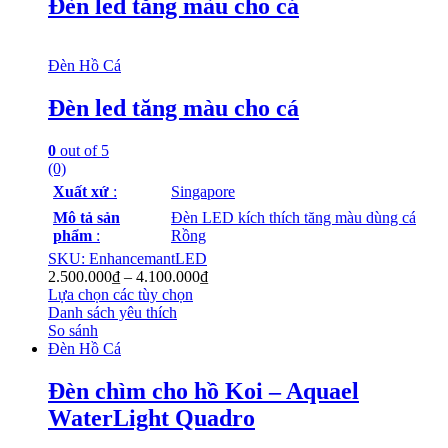
Đèn led tăng màu cho cá
Đèn Hồ Cá
Đèn led tăng màu cho cá
0
out of 5
(0)
Xuất xứ
:
Singapore
Mô tả sản
Đèn LED kích thích tăng màu dùng cá
phẩm
:
Rồng
SKU: EnhancemantLED
2.500.000
₫
–
4.100.000
₫
Lựa chọn các tùy chọn
Danh sách yêu thích
So sánh
Đèn Hồ Cá
Đèn chìm cho hồ Koi – Aquael
WaterLight Quadro