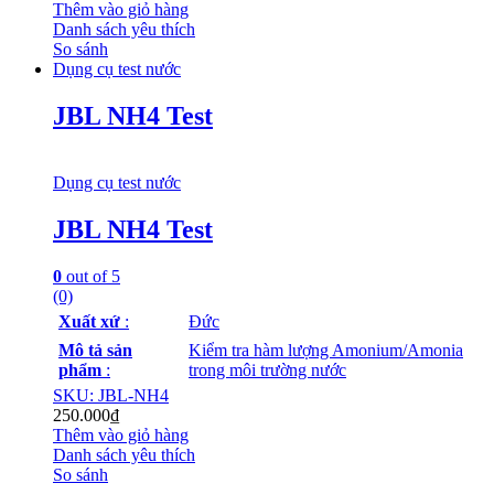
Thêm vào giỏ hàng
Danh sách yêu thích
So sánh
Dụng cụ test nước
JBL NH4 Test
Dụng cụ test nước
JBL NH4 Test
0
out of 5
(0)
Xuất xứ
:
Đức
Mô tả sản
Kiểm tra hàm lượng Amonium/Amonia
phẩm
:
trong môi trường nước
SKU: JBL-NH4
250.000
₫
Thêm vào giỏ hàng
Danh sách yêu thích
So sánh