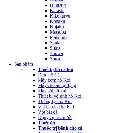
Hi utsuri
Karashi
Kikokuryu
Kohaku
Kujaku
Matsuba
Platinum
Sanke
Shiro
Showa
Shusui
Sản phẩm
Thiết bị hồ cá koi
Đèn Hồ Cá
Máy bơm hồ Koi
Máy cho ăn tự động
Máy sủi hồ koi
Thiết bị vệ sinh hồ Koi
Thùng lọc hồ Koi
Vật liệu lọc hồ Koi
Vợt bắt cá
Dụng cụ test nước
Thức ăn
Thuốc trị bệnh cho cá