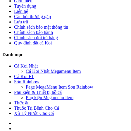
Giới thiệu
Tuyển dụng
Liên hệ
Câu hỏi thường gặp
Lưu trữ
Chính sách bảo mật thông tin
Chính sách bảo hành
Chính sách đổi trả hàng
Quy định đặt cá Koi
Danh mục
Cá Koi Nhật
Cá Koi Nhật Megamenu Item
Cá Koi F1
Sơn Rainbow
Page MegaMenu Item Sơn Rainbow
Phụ kiện & Thiết bị hồ cá
Phụ kiện Megamenu Item
Thức ăn
Thuốc Trị Bệnh Cho Cá
Xử Lý Nước Cho Cá