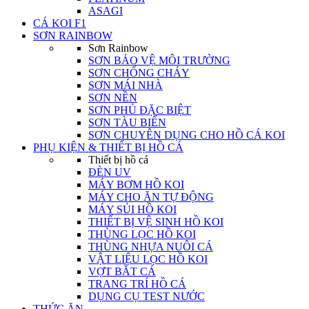
ASAGI
CÁ KOI F1
SƠN RAINBOW
Sơn Rainbow
SƠN BẢO VỆ MÔI TRƯỜNG
SƠN CHỐNG CHÁY
SƠN MÁI NHÀ
SƠN NỀN
SƠN PHỦ ĐẶC BIỆT
SƠN TÀU BIỂN
SƠN CHUYÊN DỤNG CHO HỒ CÁ KOI
PHỤ KIỆN & THIẾT BỊ HỒ CÁ
Thiết bị hồ cá
ĐÈN UV
MÁY BƠM HỒ KOI
MÁY CHO ĂN TỰ ĐỘNG
MÁY SỦI HỒ KOI
THIẾT BỊ VỆ SINH HỒ KOI
THÙNG LỌC HỒ KOI
THÙNG NHỰA NUÔI CÁ
VẬT LIỆU LỌC HỒ KOI
VỢT BẮT CÁ
TRANG TRÍ HỒ CÁ
DỤNG CỤ TEST NƯỚC
THỨC ĂN