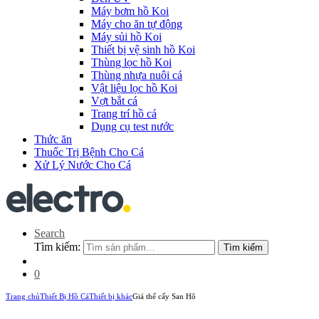
Máy bơm hồ Koi
Máy cho ăn tự động
Máy sủi hồ Koi
Thiết bị vệ sinh hồ Koi
Thùng lọc hồ Koi
Thùng nhựa nuôi cá
Vật liệu lọc hồ Koi
Vợt bắt cá
Trang trí hồ cá
Dụng cụ test nước
Thức ăn
Thuốc Trị Bệnh Cho Cá
Xử Lý Nước Cho Cá
Search
Tìm kiếm:
Tìm kiếm
0
Trang chủ
Thiết Bị Hồ Cá
Thiết bị khác
Giá thể cấy San Hô