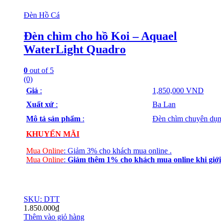
Đèn Hồ Cá
Đèn chìm cho hồ Koi – Aquael
WaterLight Quadro
0
out of 5
(0)
Giá
:
1,850,000 VND
Xuất xứ
:
Ba Lan
Mô tả sản phẩm
:
Đèn chìm chuyên dụn
KHUYẾN MÃI
Mua Online
:
Giảm 3% cho khách mua online
.
Mua Online
:
Giảm thêm 1% cho khách mua online
khi giới
SKU: DTT
1.850.000
₫
Thêm vào giỏ hàng