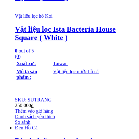
Vật liệu lọc hồ Koi
Vật liệu lọc Ista Bacteria House
Square ( White )
0
out of 5
(0)
Xuất xứ
:
Taiwan
Mô tả sản
Vật liệu lọc nước hồ cá
phẩm
:
SKU: SUTRANG
250.000
₫
Thêm vào giỏ hàng
Danh sách yêu thích
So sánh
Đèn Hồ Cá