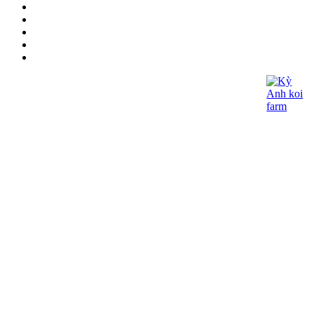
CÔNG TY TNHH KOI KỲ ANH
- Giấy CNĐKDN: 0315060027
- Ngày cấp : 21/05/2018 - Cơ quan cấp: Phòng
Đăng Ký Kinh Doanh – Sở Kế Hoạch và Đầu
Tư TP.HCM
- Địa chỉ đăng ký kinh doanh: 362/15 Thống
Nhất, Phường 16, Q.Gò Vấp, Tp.HCM
- Điện thoại: (+84) 97975-2090 - Email:
lhoanganh7979@gmail.com