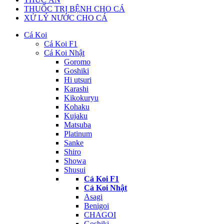
THUỐC TRỊ BỆNH CHO CÁ
XỬ LÝ NƯỚC CHO CÁ
Cá Koi
Cá Koi F1
Cá Koi Nhật
Goromo
Goshiki
Hi utsuri
Karashi
Kikokuryu
Kohaku
Kujaku
Matsuba
Platinum
Sanke
Shiro
Showa
Shusui
Cá Koi F1
Cá Koi Nhật
Asagi
Benigoi
CHAGOI
Goshiki