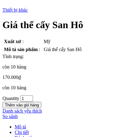
Thiết bị khác
Giá thể cấy San Hô
New
Xuất xứ
:
Mỹ
Mô tả sản phẩm
:
Giá thể cấy San Hô
Tình trạng:
còn 10 hàng
170.000
₫
còn 10 hàng
Quantity
Thêm vào giỏ hàng
Danh sách yêu thích
So sánh
Mô tả
Chi tiết