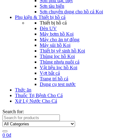
Sơn phủ đặc biệt
Sơn tàu biển
Sơn chuyên dụng cho hồ cá Koi
Phụ kiện & Thiết bị hồ cá
Thiết bị hồ cá
Đèn UV
Máy bơm hồ Koi
Máy cho ăn tự động
Máy sủi hồ Koi
Thiết bị vệ sinh hồ Koi
Thùng lọc hồ Koi
Thùng nhựa nuôi cá
Vật liệu lọc hồ Koi
Vợt bắt cá
Trang trí hồ cá
Dụng cụ test nước
Thức ăn
Thuốc Trị Bệnh Cho Cá
Xử Lý Nước Cho Cá
Search for:
0
0
₫