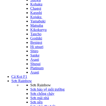
Kohaku
Chagoi
Karashi
Kujaku
Yamabuki
Matsuba
Kikokuryu
Tancho
Goshiki
Benigoi
Hi utsuri
Shiro
Sanke
Asagi
Shusui
Platinum
Asagi
Cá Koi F1
Sơn Rainbow
Sơn Rainbow
Sơn bảo vệ môi trường
Sơn chống cháy
Sơn mái nhà
Sơn nền