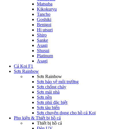
Matsuba
Kikokuryu
Tancho
Goshiki
Benigoi
Hi utsuri
Shiro
Sanke
Asagi
Shusui
Platinum
Asagi
Cá Koi F1
Sơn Rainbow
Sơn Rainbow
Sơn bảo vệ môi trường
Sơn chống cháy
Sơn mái nhà
Sơn nền
Sơn phủ đặc biệt
Sơn tàu biển
Sơn chuyên dụng cho hồ cá Koi
Phụ kiện & Thiết bị hồ cá
Thiết bị hồ cá
Đèn UV