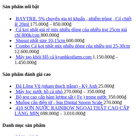
Sản phẩm nổi bật
BAYTRIL 5% chuyên gia tri khuẩn , nhiễm trùng , Có chiết
lẻ 20ml
175.000
₫
–
850.000
₫
Cá koi nhật giá rẻ mix nhiều dòng của nhiều trại 25cm giá
chỉ 800k/con
800.000
₫
Shusui nhật size 10-15cm
600.000
₫
Combo Cá koi nhật mix nhiều dòng của nhiều trại 25-30cm
12.600.000
₫
Máy tạo khói Hồ cá kyanhkoifarm.com
1.150.000
₫
–
1.450.000
₫
Sản phẩm đánh giá cao
Đá Lông Vũ (nham thạch trắng) - Kỳ Anh
25.000
₫
Máy lọc nước hồ cá nhỏ
270.000
₫
–
350.000
₫
Bộ test cao cấp hàm lượng sắt ( Fe ) trong nước
350.000
₫
Muỗng cân điện tử - Ista Digital Spoon Scale
270.000
₫
410 SƠN NƯỚC RAINBOW NGỌAI THẤT CAO CẤP
LÁNG MỊN
698.000
₫
–
3.010.000
₫
Danh mục sản phẩm