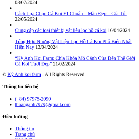
08/07/2024
Cách Lựa Chọn Cá Koi F1 Chuẩn – Màu Đẹp – Gía Tốt
22/05/2024
Cung cấp các loại thiết bị vật liệu lọc hồ cá koi
16/04/2024
Tổng Hợp Những Vật Liệu Lọc Hồ Cá Koi Phổ Biến Nhất
Hiện Nay
13/04/2024
“Kỳ Anh Koi Farm: Chìa Khóa Mở Cánh Cửa Đến Thế Giới
Cá Koi Tươi Đẹp”
21/02/2024
©
Kỳ Anh koi farm
- All Rights Reserved
Thông tin liên hệ
(+84) 97975-2090
lhoanganh7979@gmail.com
Điều hướng
Thông tin
Trang chủ