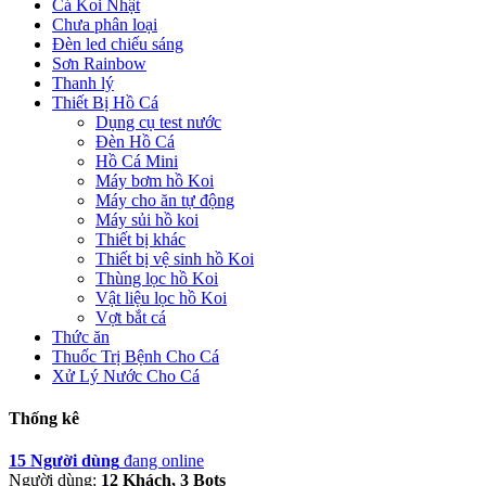
Cá Koi Nhật
Chưa phân loại
Đèn led chiếu sáng
Sơn Rainbow
Thanh lý
Thiết Bị Hồ Cá
Dụng cụ test nước
Đèn Hồ Cá
Hồ Cá Mini
Máy bơm hồ Koi
Máy cho ăn tự động
Máy sủi hồ koi
Thiết bị khác
Thiết bị vệ sinh hồ Koi
Thùng lọc hồ Koi
Vật liệu lọc hồ Koi
Vợt bắt cá
Thức ăn
Thuốc Trị Bệnh Cho Cá
Xử Lý Nước Cho Cá
Thống kê
15 Người dùng
đang online
Người dùng:
12 Khách, 3 Bots