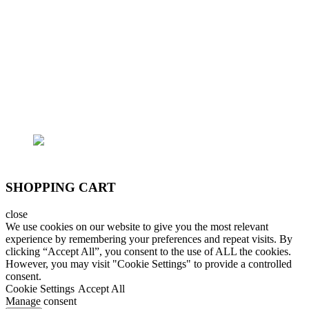
- Trụ sở chính: 362/15 Thống Nhất, P.16, Q.Gò
Vấp
- Trại cá: 796/174 Lê Đức Thọ, P.15, Q.Gò Vấp
Email: lhoanganh7979@gmail.com
SĐT: (+84) 9797 52 090, (+84) 908 706 577
SHOPPING CART
close
We use cookies on our website to give you the most relevant
experience by remembering your preferences and repeat visits. By
clicking “Accept All”, you consent to the use of ALL the cookies.
However, you may visit "Cookie Settings" to provide a controlled
consent.
Cookie Settings
Accept All
Manage consent