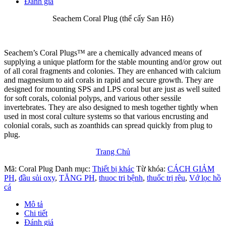
Đánh giá
Seachem Coral Plug (thể cấy San Hô)
Seachem’s Coral Plugs™ are a chemically advanced means of
supplying a unique platform for the stable mounting and/or grow out
of all coral fragments and colonies. They are enhanced with calcium
and magnesium to aid corals in rapid and secure growth. They are
designed for mounting SPS and LPS coral but are just as well suited
for soft corals, colonial polyps, and various other sessile
invertebrates. They are also designed to mesh together tightly when
used in most coral culture systems so that various encrusting and
colonial corals, such as zoanthids can spread quickly from plug to
plug.
Trang Chủ
Mã:
Coral Plug
Danh mục:
Thiết bị khác
Từ khóa:
CÁCH GIẢM
PH
,
đầu sủi oxy
,
TĂNG PH
,
thuoc tri bệnh
,
thuốc trị rêu
,
Vớ lọc hồ
cá
Mô tả
Chi tiết
Đánh giá