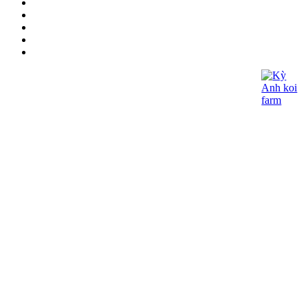
CÔNG TY TNHH KOI KỲ ANH
- Giấy CNĐKDN: 0315060027
- Ngày cấp : 21/05/2018 - Cơ quan cấp: Phòng
Đăng Ký Kinh Doanh – Sở Kế Hoạch và Đầu
Tư TP.HCM
- Địa chỉ đăng ký kinh doanh: 362/15 Thống
Nhất, Phường 16, Q.Gò Vấp, Tp.HCM
- Điện thoại: (+84) 97975-2090 - Email:
lhoanganh7979@gmail.com