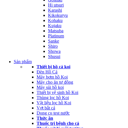
Hi utsuri
Karashi
Kikokuryu
Kohaku
Kujaku
Matsuba
Platinum
Sanke
Shiro
Showa
Shusui
Sản phẩm
Thiết bị hồ cá koi
Đèn Hồ Cá
Máy bơm hồ Koi
Máy cho ăn tự động
Máy sủi hồ koi
Thiết bị vệ sinh hồ Koi
Thùng lọc hồ Koi
Vật liệu lọc hồ Koi
Vợt bắt cá
Dụng cụ test nước
Thức ăn
Thuốc trị bệnh cho cá