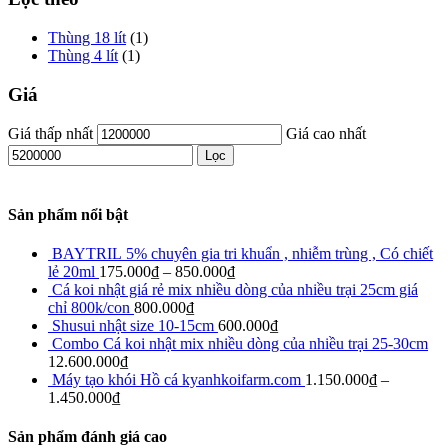
Thùng 18 lít
(1)
Thùng 4 lít
(1)
Giá
Giá thấp nhất
Giá cao nhất
Lọc
Sản phẩm nổi bật
BAYTRIL 5% chuyên gia tri khuẩn , nhiễm trùng , Có chiết
lẻ 20ml
175.000
₫
–
850.000
₫
Cá koi nhật giá rẻ mix nhiều dòng của nhiều trại 25cm giá
chỉ 800k/con
800.000
₫
Shusui nhật size 10-15cm
600.000
₫
Combo Cá koi nhật mix nhiều dòng của nhiều trại 25-30cm
12.600.000
₫
Máy tạo khói Hồ cá kyanhkoifarm.com
1.150.000
₫
–
1.450.000
₫
Sản phẩm đánh giá cao