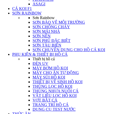
ASAGI
CÁ KOI F1
SƠN RAINBOW
Sơn Rainbow
SƠN BẢO VỆ MÔI TRƯỜNG
SƠN CHỐNG CHÁY
SƠN MÁI NHÀ
SƠN NỀN
SƠN PHỦ ĐẶC BIỆT
SƠN TÀU BIỂN
SƠN CHUYÊN DỤNG CHO HỒ CÁ KOI
PHỤ KIỆN & THIẾT BỊ HỒ CÁ
Thiết bị hồ cá
ĐÈN UV
MÁY BƠM HỒ KOI
MÁY CHO ĂN TỰ ĐỘNG
MÁY SỦI HỒ KOI
THIẾT BỊ VỆ SINH HỒ KOI
THÙNG LỌC HỒ KOI
THÙNG NHỰA NUÔI CÁ
VẬT LIỆU LỌC HỒ KOI
VỢT BẮT CÁ
TRANG TRÍ HỒ CÁ
DỤNG CỤ TEST NƯỚC
THỨC ĂN