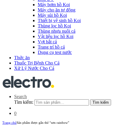
Máy bơm hồ Koi
Máy cho ăn tự động
Máy sủi hồ Koi
Thiết bị vệ sinh hồ Koi
Thùng lọc hồ Koi
Thùng nhựa nuôi cá
Vật liệu lọc hồ Koi
Vợt bắt cá
Trang trí hồ cá
Dụng cụ test nước
Thức ăn
Thuốc Trị Bệnh Cho Cá
Xử Lý Nước Cho Cá
Search
Tìm kiếm:
Tìm kiếm
0
Trang chủ
Sản phẩm được gắn thẻ “sơn rainbow”