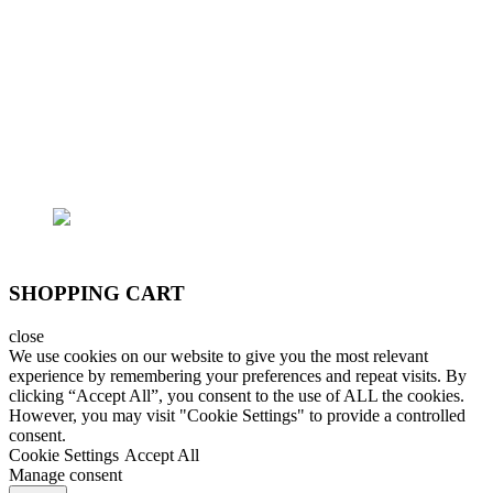
- Trụ sở chính: 362/15 Thống Nhất, P.16, Q.Gò
Vấp
- Trại cá: 796/174 Lê Đức Thọ, P.15, Q.Gò Vấp
Email: lhoanganh7979@gmail.com
SĐT: (+84) 9797 52 090, (+84) 908 706 577
SHOPPING CART
close
We use cookies on our website to give you the most relevant
experience by remembering your preferences and repeat visits. By
clicking “Accept All”, you consent to the use of ALL the cookies.
However, you may visit "Cookie Settings" to provide a controlled
consent.
Cookie Settings
Accept All
Manage consent