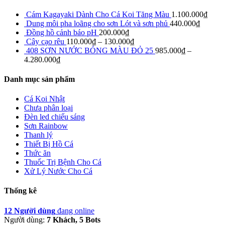
Cám Kagayaki Dành Cho Cá Koi Tăng Màu
1.100.000
₫
Dung môi pha loãng cho sơn Lót và sơn phủ
440.000
₫
Đồng hồ cảnh báo pH
200.000
₫
Cây cạo rêu
110.000
₫
–
130.000
₫
408 SƠN NƯỚC BÓNG MÀU ĐỎ 25
985.000
₫
–
4.280.000
₫
Danh mục sản phẩm
Cá Koi Nhật
Chưa phân loại
Đèn led chiếu sáng
Sơn Rainbow
Thanh lý
Thiết Bị Hồ Cá
Thức ăn
Thuốc Trị Bệnh Cho Cá
Xử Lý Nước Cho Cá
Thống kê
12 Người dùng
đang online
Người dùng:
7 Khách, 5 Bots