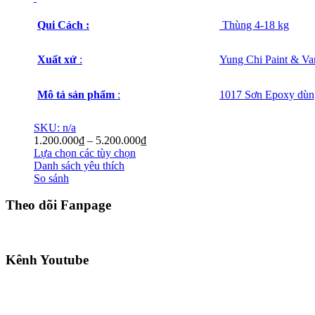
Qui Cách :
Thùng 4-18 kg
Xuất xứ
:
Yung Chi Paint & Var
Mô tả sản phẩm
:
1017 Sơn Epoxy dùng
SKU: n/a
1.200.000
₫
–
5.200.000
₫
Lựa chọn các tùy chọn
Danh sách yêu thích
So sánh
Theo dõi Fanpage
Kênh Youtube