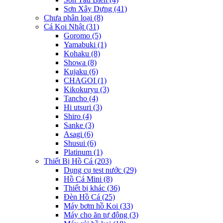
Sơn Xây Dựng
(41)
Chưa phân loại
(8)
Cá Koi Nhật
(31)
Goromo
(5)
Yamabuki
(1)
Kohaku
(8)
Showa
(8)
Kujaku
(6)
CHAGOI
(1)
Kikokuryu
(3)
Tancho
(4)
Hi utsuri
(3)
Shiro
(4)
Sanke
(3)
Asagi
(6)
Shusui
(6)
Platinum
(1)
Thiết Bị Hồ Cá
(203)
Dụng cụ test nước
(29)
Hồ Cá Mini
(8)
Thiết bị khác
(36)
Đèn Hồ Cá
(25)
Máy bơm hồ Koi
(33)
Máy cho ăn tự động
(3)