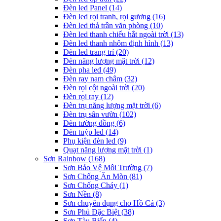
Đèn led Panel
(14)
Đèn led rọi tranh, rọi gương
(16)
Đèn led thả trần văn phòng
(10)
Đèn led thanh chiếu hắt ngoài trời
(13)
Đèn led thanh nhôm định hình
(13)
Đèn led trang trí
(20)
Đèn năng lượng mặt trời
(12)
Đèn pha led
(49)
Đèn ray nam châm
(32)
Đèn rọi cột ngoài trời
(20)
Đèn rọi ray
(12)
Đèn trụ năng lượng mặt trời
(6)
Đèn trụ sân vườn
(102)
Đèn tường đồng
(6)
Đèn tuýp led
(14)
Phụ kiện đèn led
(9)
Quạt năng lượng mặt trời
(1)
Sơn Rainbow
(168)
Sơn Bảo Vệ Môi Trường
(7)
Sơn Chống Ăn Mòn
(81)
Sơn Chống Cháy
(1)
Sơn Nền
(8)
Sơn chuyên dụng cho Hồ Cá
(3)
Sơn Phủ Đặc Biệt
(38)
Sơn Tàu Biển
(4)