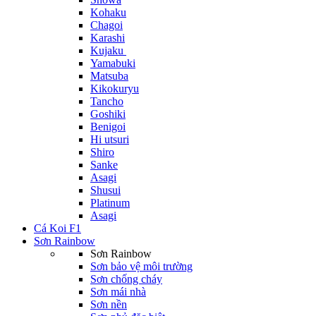
Kohaku
Chagoi
Karashi
Kujaku
Yamabuki
Matsuba
Kikokuryu
Tancho
Goshiki
Benigoi
Hi utsuri
Shiro
Sanke
Asagi
Shusui
Platinum
Asagi
Cá Koi F1
Sơn Rainbow
Sơn Rainbow
Sơn bảo vệ môi trường
Sơn chống cháy
Sơn mái nhà
Sơn nền