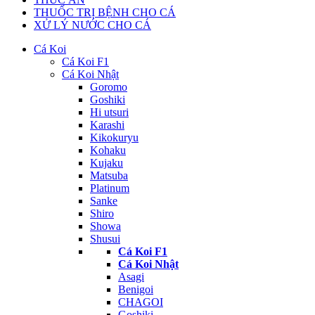
THUỐC TRỊ BỆNH CHO CÁ
XỬ LÝ NƯỚC CHO CÁ
Cá Koi
Cá Koi F1
Cá Koi Nhật
Goromo
Goshiki
Hi utsuri
Karashi
Kikokuryu
Kohaku
Kujaku
Matsuba
Platinum
Sanke
Shiro
Showa
Shusui
Cá Koi F1
Cá Koi Nhật
Asagi
Benigoi
CHAGOI
Goshiki