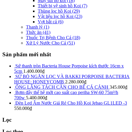
Máy sủi hồ koi
(18)
Thiết bị vệ sinh hồ Koi
(7)
Thùng lọc hồ Koi
(29)
Vật liệu lọc hồ Koi
(23)
Vợt bắt cá
(6)
Thanh lý
(1)
Thức ăn
(41)
Thuốc Trị Bệnh Cho Cá
(18)
Xử Lý Nước Cho Cá
(51)
Sản phẩm mới nhất
Sứ thanh tròn Bacteria House Porpoise kích thước 16cm x
5cm
1.400.000
₫
SỨ BỎ NGĂN LỌC VÀ BAKKI PORPOISE BACTERIA
HOUSE: HONEYCOMB
2.280.000
₫
ỐNG LẮNG TÁCH CẶN CHO BỂ CÁ CẢNH
345.000
₫
Bơm đẩy thế hệ mới cao suất cao periha SW-60 75m³/h
700w
5.400.000
₫
Đèn Led Âm Nước Giá Rẻ Cho Hồ Koi Jebao GL1LED -3
550.000
₫
Lọc
Lọc theo