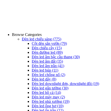
Browse Categories
Đèn led chiếu sáng
(775)
Cột đèn sân vườn
(79)
Đèn chiếu cây
(15)
Đèn đường led
(89)
Đèn led âm bậc cầu thang
(30)
Đèn led âm đất
(35)
Đèn led âm trần
(41)
Đèn led búp
(11)
Đèn led chống nổ
(2)
Đèn led dây
(8)
Đèn led downlight đơn, downlight đôi
(19)
Đèn led gắn tường
(30)
Đèn led hồ cá
(14)
Đèn led máy may
(2)
Đèn led nhà xưởng
(19)
Đèn led ống bơ
(10)
Đèn led ốp trần
(22)