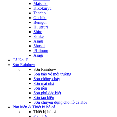
Matsuba
Kikokuryu
Tancho
Goshiki
Benigoi
Hi utsuri
Shiro
Sanke
Asagi
Shusui
Platinum
Asagi
Cá Koi F1
Sơn Rainbow
Sơn Rainbow
Sơn bảo vệ môi trường
Sơn chống cháy
Sơn mái nhà
Sơn nền
Sơn phủ đặc biệt
Sơn tàu biển
Sơn chuyên dụng cho hồ cá Koi
Phụ kiện & Thiết bị hồ cá
Thiết bị hồ cá
Đèn UV