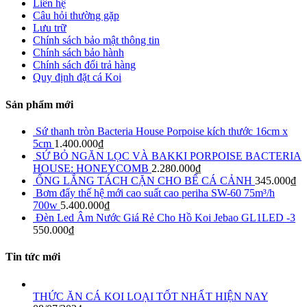
Liên hệ
Câu hỏi thường gặp
Lưu trữ
Chính sách bảo mật thông tin
Chính sách bảo hành
Chính sách đổi trả hàng
Quy định đặt cá Koi
Sản phẩm mới
Sứ thanh tròn Bacteria House Porpoise kích thước 16cm x
5cm
1.400.000
₫
SỨ BỎ NGĂN LỌC VÀ BAKKI PORPOISE BACTERIA
HOUSE: HONEYCOMB
2.280.000
₫
ỐNG LẮNG TÁCH CẶN CHO BỂ CÁ CẢNH
345.000
₫
Bơm đẩy thế hệ mới cao suất cao periha SW-60 75m³/h
700w
5.400.000
₫
Đèn Led Âm Nước Giá Rẻ Cho Hồ Koi Jebao GL1LED -3
550.000
₫
Tin tức mới
THỨC ĂN CÁ KOI LOẠI TỐT NHẤT HIỆN NAY