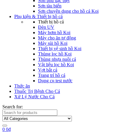
Sơn phủ đặc biệt
Sơn tàu biển
Sơn chuyên dụng cho hồ cá Koi
Phụ kiện & Thiết bị hồ cá
Thiết bị hồ cá
Đèn UV
Máy bơm hồ Koi
Máy cho ăn tự động
Máy sủi hồ Koi
Thiết bị vệ sinh hồ Koi
Thùng lọc hồ Koi
Thùng nhựa nuôi cá
Vật liệu lọc hồ Koi
Vợt bắt cá
Trang trí hồ cá
Dụng cụ test nước
Thức ăn
Thuốc Trị Bệnh Cho Cá
Xử Lý Nước Cho Cá
Search for:
0
0
₫