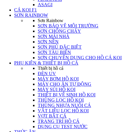
ASAGI
CÁ KOI F1
SƠN RAINBOW
Sơn Rainbow
SƠN BẢO VỆ MÔI TRƯỜNG
SƠN CHỐNG CHÁY
SƠN MÁI NHÀ
SƠN NỀN
SƠN PHỦ ĐẶC BIỆT
SƠN TÀU BIỂN
SƠN CHUYÊN DỤNG CHO HỒ CÁ KOI
PHỤ KIỆN & THIẾT BỊ HỒ CÁ
Thiết bị hồ cá
ĐÈN UV
MÁY BƠM HỒ KOI
MÁY CHO ĂN TỰ ĐỘNG
MÁY SỦI HỒ KOI
THIẾT BỊ VỆ SINH HỒ KOI
THÙNG LỌC HỒ KOI
THÙNG NHỰA NUÔI CÁ
VẬT LIỆU LỌC HỒ KOI
VỢT BẮT CÁ
TRANG TRÍ HỒ CÁ
DỤNG CỤ TEST NƯỚC
THỨC ĂN