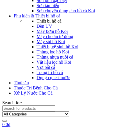
Sơn phủ đặc biệt
Sơn tàu biển
Sơn chuyên dụng cho hồ cá Koi
Phụ kiện & Thiết bị hồ cá
Thiết bị hồ cá
Đèn UV
Máy bơm hồ Koi
Máy cho ăn tự động
Máy sủi hồ Koi
Thiết bị vệ sinh hồ Koi
Thùng lọc hồ Koi
Thùng nhựa nuôi cá
Vật liệu lọc hồ Koi
Vợt bắt cá
Trang trí hồ cá
Dụng cụ test nước
Thức ăn
Thuốc Trị Bệnh Cho Cá
Xử Lý Nước Cho Cá
Search for:
0
0
₫