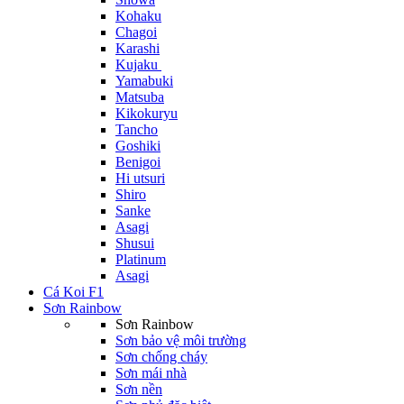
Kohaku
Chagoi
Karashi
Kujaku
Yamabuki
Matsuba
Kikokuryu
Tancho
Goshiki
Benigoi
Hi utsuri
Shiro
Sanke
Asagi
Shusui
Platinum
Asagi
Cá Koi F1
Sơn Rainbow
Sơn Rainbow
Sơn bảo vệ môi trường
Sơn chống cháy
Sơn mái nhà
Sơn nền