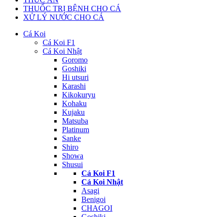
THUỐC TRỊ BỆNH CHO CÁ
XỬ LÝ NƯỚC CHO CÁ
Cá Koi
Cá Koi F1
Cá Koi Nhật
Goromo
Goshiki
Hi utsuri
Karashi
Kikokuryu
Kohaku
Kujaku
Matsuba
Platinum
Sanke
Shiro
Showa
Shusui
Cá Koi F1
Cá Koi Nhật
Asagi
Benigoi
CHAGOI
Goshiki