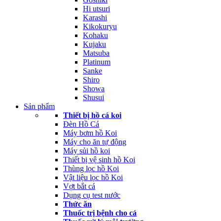
Hi utsuri
Karashi
Kikokuryu
Kohaku
Kujaku
Matsuba
Platinum
Sanke
Shiro
Showa
Shusui
Sản phẩm
Thiết bị hồ cá koi
Đèn Hồ Cá
Máy bơm hồ Koi
Máy cho ăn tự động
Máy sủi hồ koi
Thiết bị vệ sinh hồ Koi
Thùng lọc hồ Koi
Vật liệu lọc hồ Koi
Vợt bắt cá
Dụng cụ test nước
Thức ăn
Thuốc trị bệnh cho cá