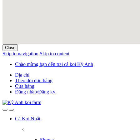
Close
Skip to navigation
Skip to content
Chào mừng bạn đến trại cá koi Kỳ Anh
Địa chỉ
Theo dõi đơn hàng
Cửa hàng
Đăng nhập/Đăng ký
Cá Koi Nhật
Showa