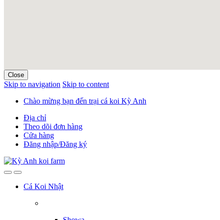
Close
Skip to navigation
Skip to content
Chào mừng bạn đến trại cá koi Kỳ Anh
Địa chỉ
Theo dõi đơn hàng
Cửa hàng
Đăng nhập/Đăng ký
Cá Koi Nhật
Showa