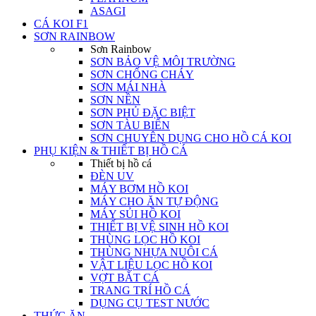
ASAGI
CÁ KOI F1
SƠN RAINBOW
Sơn Rainbow
SƠN BẢO VỆ MÔI TRƯỜNG
SƠN CHỐNG CHÁY
SƠN MÁI NHÀ
SƠN NỀN
SƠN PHỦ ĐẶC BIỆT
SƠN TÀU BIỂN
SƠN CHUYÊN DỤNG CHO HỒ CÁ KOI
PHỤ KIỆN & THIẾT BỊ HỒ CÁ
Thiết bị hồ cá
ĐÈN UV
MÁY BƠM HỒ KOI
MÁY CHO ĂN TỰ ĐỘNG
MÁY SỦI HỒ KOI
THIẾT BỊ VỆ SINH HỒ KOI
THÙNG LỌC HỒ KOI
THÙNG NHỰA NUÔI CÁ
VẬT LIỆU LỌC HỒ KOI
VỢT BẮT CÁ
TRANG TRÍ HỒ CÁ
DỤNG CỤ TEST NƯỚC
THỨC ĂN