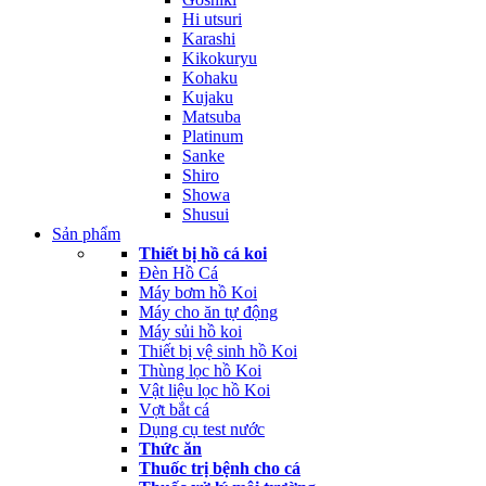
Hi utsuri
Karashi
Kikokuryu
Kohaku
Kujaku
Matsuba
Platinum
Sanke
Shiro
Showa
Shusui
Sản phẩm
Thiết bị hồ cá koi
Đèn Hồ Cá
Máy bơm hồ Koi
Máy cho ăn tự động
Máy sủi hồ koi
Thiết bị vệ sinh hồ Koi
Thùng lọc hồ Koi
Vật liệu lọc hồ Koi
Vợt bắt cá
Dụng cụ test nước
Thức ăn
Thuốc trị bệnh cho cá