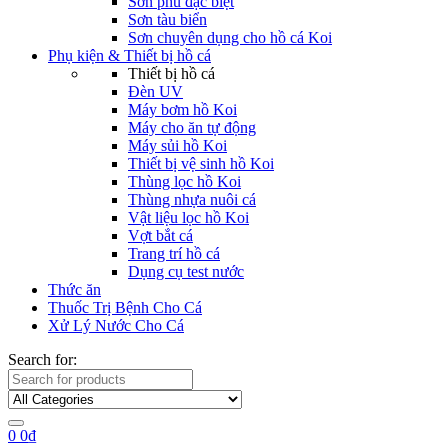
Sơn phủ đặc biệt
Sơn tàu biển
Sơn chuyên dụng cho hồ cá Koi
Phụ kiện & Thiết bị hồ cá
Thiết bị hồ cá
Đèn UV
Máy bơm hồ Koi
Máy cho ăn tự động
Máy sủi hồ Koi
Thiết bị vệ sinh hồ Koi
Thùng lọc hồ Koi
Thùng nhựa nuôi cá
Vật liệu lọc hồ Koi
Vợt bắt cá
Trang trí hồ cá
Dụng cụ test nước
Thức ăn
Thuốc Trị Bệnh Cho Cá
Xử Lý Nước Cho Cá
Search for:
0
0
₫