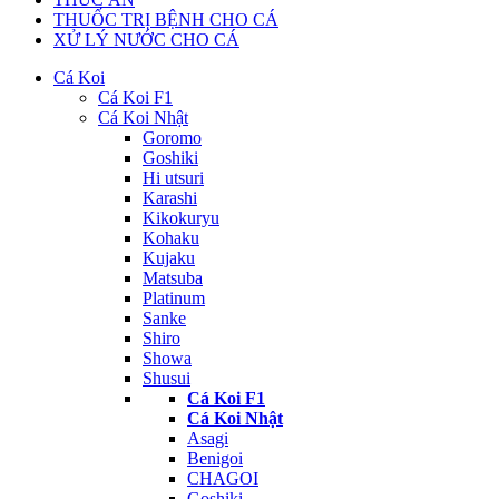
THUỐC TRỊ BỆNH CHO CÁ
XỬ LÝ NƯỚC CHO CÁ
Cá Koi
Cá Koi F1
Cá Koi Nhật
Goromo
Goshiki
Hi utsuri
Karashi
Kikokuryu
Kohaku
Kujaku
Matsuba
Platinum
Sanke
Shiro
Showa
Shusui
Cá Koi F1
Cá Koi Nhật
Asagi
Benigoi
CHAGOI
Goshiki