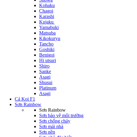
Kohaku
Chagoi
Karashi
Kujaku
Yamabuki
Matsuba
Kikokuryu
Tancho
Goshiki
Benigoi
Hi utsuri
Shiro
Sanke
Asagi
Shusui
Platinum
Asagi
Cá Koi F1
Sơn Rainbow
Sơn Rainbow
Sơn bảo vệ môi trường
Sơn chống cháy
Sơn mái nhà
Sơn nền