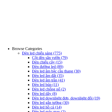
Browse Categories
Đèn led chiếu sáng
(775)
Cột đèn sân vườn
(79)
Đèn chiếu cây
(15)
Đèn đường led
(89)
Đèn led âm bậc cầu thang
(30)
Đèn led âm đất
(35)
Đèn led âm trần
(41)
Đèn led búp
(11)
Đèn led chống nổ
(2)
Đèn led dây
(8)
Đèn led downlight đơn, downlight đôi
(19)
Đèn led gắn tường
(30)
Đèn led hồ cá
(14)
Đèn led máy may
(2)