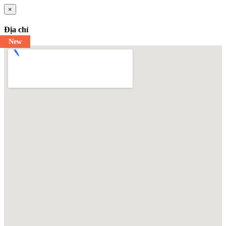
×
Địa chỉ
New