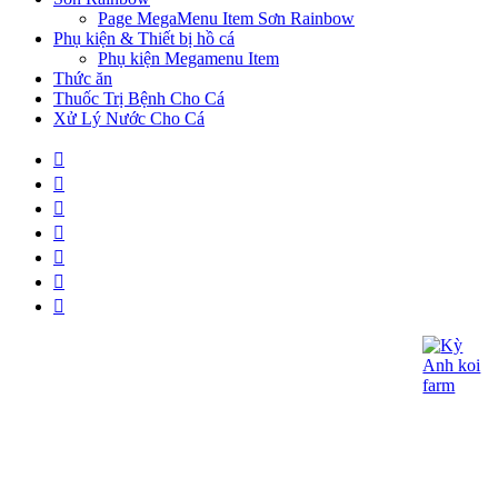
Page MegaMenu Item Sơn Rainbow
Phụ kiện & Thiết bị hồ cá
Phụ kiện Megamenu Item
Thức ăn
Thuốc Trị Bệnh Cho Cá
Xử Lý Nước Cho Cá
CÔNG TY TNHH KOI KỲ ANH
- Giấy CNĐKDN: 0315060027