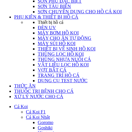
SƠN PHỦ ĐẶC BIỆT
SƠN TÀU BIỂN
SƠN CHUYÊN DỤNG CHO HỒ CÁ KOI
PHỤ KIỆN & THIẾT BỊ HỒ CÁ
Thiết bị hồ cá
ĐÈN UV
MÁY BƠM HỒ KOI
MÁY CHO ĂN TỰ ĐỘNG
MÁY SỦI HỒ KOI
THIẾT BỊ VỆ SINH HỒ KOI
THÙNG LỌC HỒ KOI
THÙNG NHỰA NUÔI CÁ
VẬT LIỆU LỌC HỒ KOI
VỢT BẮT CÁ
TRANG TRÍ HỒ CÁ
DỤNG CỤ TEST NƯỚC
THỨC ĂN
THUỐC TRỊ BỆNH CHO CÁ
XỬ LÝ NƯỚC CHO CÁ
Cá Koi
Cá Koi F1
Cá Koi Nhật
Goromo
Goshiki