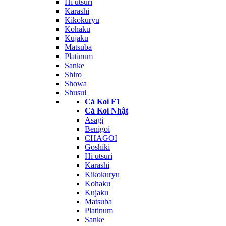
Hi utsuri
Karashi
Kikokuryu
Kohaku
Kujaku
Matsuba
Platinum
Sanke
Shiro
Showa
Shusui
Cá Koi F1
Cá Koi Nhật
Asagi
Benigoi
CHAGOI
Goshiki
Hi utsuri
Karashi
Kikokuryu
Kohaku
Kujaku
Matsuba
Platinum
Sanke