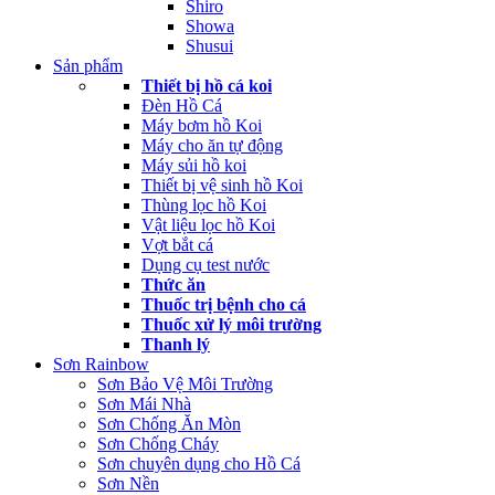
Shiro
Showa
Shusui
Sản phẩm
Thiết bị hồ cá koi
Đèn Hồ Cá
Máy bơm hồ Koi
Máy cho ăn tự động
Máy sủi hồ koi
Thiết bị vệ sinh hồ Koi
Thùng lọc hồ Koi
Vật liệu lọc hồ Koi
Vợt bắt cá
Dụng cụ test nước
Thức ăn
Thuốc trị bệnh cho cá
Thuốc xử lý môi trường
Thanh lý
Sơn Rainbow
Sơn Bảo Vệ Môi Trường
Sơn Mái Nhà
Sơn Chống Ăn Mòn
Sơn Chống Cháy
Sơn chuyên dụng cho Hồ Cá
Sơn Nền