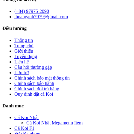
(+84) 97975-2090
lhoanganh7979@gmail.com
Điều hướng
Thông tin
Trang chủ
Giới thiệu
Tuyển dụng
Liên hệ
Câu hỏi thường gặp
Lưu trữ
Chính sách bảo mật thông tin
Chính sách bảo hành
Chính sách đổi trả hàng
Quy định đặt cá Koi
Danh mục
Cá Koi Nhật
Cá Koi Nhật Megamenu Item
Cá Koi F1
Sơn Rainbow