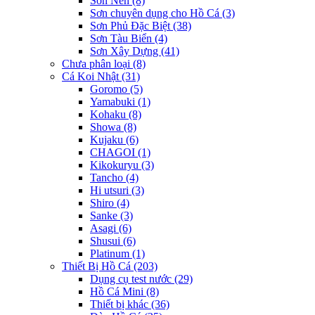
Sơn Nền
(8)
Sơn chuyên dụng cho Hồ Cá
(3)
Sơn Phủ Đặc Biệt
(38)
Sơn Tàu Biển
(4)
Sơn Xây Dựng
(41)
Chưa phân loại
(8)
Cá Koi Nhật
(31)
Goromo
(5)
Yamabuki
(1)
Kohaku
(8)
Showa
(8)
Kujaku
(6)
CHAGOI
(1)
Kikokuryu
(3)
Tancho
(4)
Hi utsuri
(3)
Shiro
(4)
Sanke
(3)
Asagi
(6)
Shusui
(6)
Platinum
(1)
Thiết Bị Hồ Cá
(203)
Dụng cụ test nước
(29)
Hồ Cá Mini
(8)
Thiết bị khác
(36)