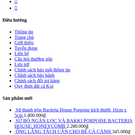
Điều hướng
Thông tin
Trang chủ
Giới thiệu
Tuyển dụng
Liên hệ
Câu hỏi thường gặp
Lưu trữ
Chính sách bảo mật thông tin
Chính sách bảo hành
Chính sách đổi trả hàng
Quy định đặt cá Koi
Sản phẩm mới
Sứ thanh tròn Bacteria House Porpoise kích thước 16cm x
5cm
1.400.000
₫
SỨ BỎ NGĂN LỌC VÀ BAKKI PORPOISE BACTERIA
HOUSE: HONEYCOMB
2.280.000
₫
ỐNG LẮNG TÁCH CẶN CHO BỂ CÁ CẢNH
345.000
₫