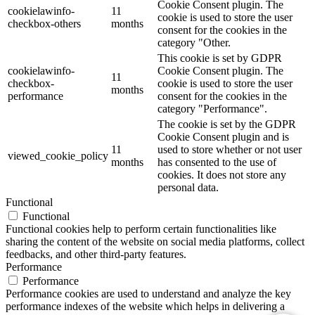
Cookie Consent plugin. The
cookielawinfo-
11
cookie is used to store the user
checkbox-others
months
consent for the cookies in the
category "Other.
This cookie is set by GDPR
cookielawinfo-
Cookie Consent plugin. The
11
checkbox-
cookie is used to store the user
months
performance
consent for the cookies in the
category "Performance".
The cookie is set by the GDPR
Cookie Consent plugin and is
11
used to store whether or not user
viewed_cookie_policy
months
has consented to the use of
cookies. It does not store any
personal data.
Functional
Functional
Functional cookies help to perform certain functionalities like
sharing the content of the website on social media platforms, collect
feedbacks, and other third-party features.
Performance
Performance
Performance cookies are used to understand and analyze the key
performance indexes of the website which helps in delivering a