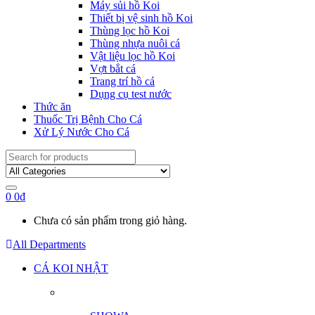
Máy sủi hồ Koi
Thiết bị vệ sinh hồ Koi
Thùng lọc hồ Koi
Thùng nhựa nuôi cá
Vật liệu lọc hồ Koi
Vợt bắt cá
Trang trí hồ cá
Dụng cụ test nước
Thức ăn
Thuốc Trị Bệnh Cho Cá
Xử Lý Nước Cho Cá
Search
for:
0
0
₫
Chưa có sản phẩm trong giỏ hàng.
All Departments
CÁ KOI NHẬT