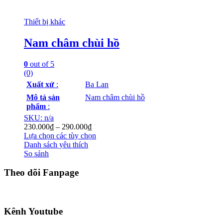
Thiết bị khác
Nam châm chùi hồ
0
out of 5
(0)
Xuất xứ
:
Ba Lan
Mô tả sản
Nam châm chùi hồ
phẩm
:
SKU: n/a
230.000
₫
–
290.000
₫
Lựa chọn các tùy chọn
Danh sách yêu thích
So sánh
Theo dõi Fanpage
Kênh Youtube