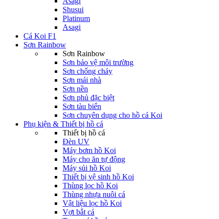
Asagi
Shusui
Platinum
Asagi
Cá Koi F1
Sơn Rainbow
Sơn Rainbow
Sơn bảo vệ môi trường
Sơn chống cháy
Sơn mái nhà
Sơn nền
Sơn phủ đặc biệt
Sơn tàu biển
Sơn chuyên dụng cho hồ cá Koi
Phụ kiện & Thiết bị hồ cá
Thiết bị hồ cá
Đèn UV
Máy bơm hồ Koi
Máy cho ăn tự động
Máy sủi hồ Koi
Thiết bị vệ sinh hồ Koi
Thùng lọc hồ Koi
Thùng nhựa nuôi cá
Vật liệu lọc hồ Koi
Vợt bắt cá