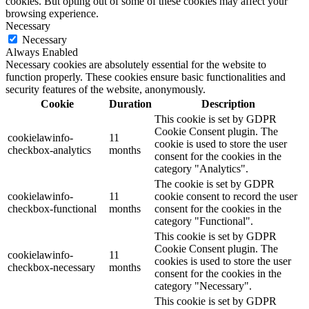
cookies. But opting out of some of these cookies may affect your
browsing experience.
Necessary
Necessary
Always Enabled
Necessary cookies are absolutely essential for the website to
function properly. These cookies ensure basic functionalities and
security features of the website, anonymously.
Cookie
Duration
Description
This cookie is set by GDPR
Cookie Consent plugin. The
cookielawinfo-
11
cookie is used to store the user
checkbox-analytics
months
consent for the cookies in the
category "Analytics".
The cookie is set by GDPR
cookielawinfo-
11
cookie consent to record the user
checkbox-functional
months
consent for the cookies in the
category "Functional".
This cookie is set by GDPR
Cookie Consent plugin. The
cookielawinfo-
11
cookies is used to store the user
checkbox-necessary
months
consent for the cookies in the
category "Necessary".
This cookie is set by GDPR