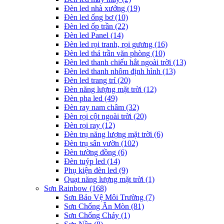
Đèn led nhà xưởng
(19)
Đèn led ống bơ
(10)
Đèn led ốp trần
(22)
Đèn led Panel
(14)
Đèn led rọi tranh, rọi gương
(16)
Đèn led thả trần văn phòng
(10)
Đèn led thanh chiếu hắt ngoài trời
(13)
Đèn led thanh nhôm định hình
(13)
Đèn led trang trí
(20)
Đèn năng lượng mặt trời
(12)
Đèn pha led
(49)
Đèn ray nam châm
(32)
Đèn rọi cột ngoài trời
(20)
Đèn rọi ray
(12)
Đèn trụ năng lượng mặt trời
(6)
Đèn trụ sân vườn
(102)
Đèn tường đồng
(6)
Đèn tuýp led
(14)
Phụ kiện đèn led
(9)
Quạt năng lượng mặt trời
(1)
Sơn Rainbow
(168)
Sơn Bảo Vệ Môi Trường
(7)
Sơn Chống Ăn Mòn
(81)
Sơn Chống Cháy
(1)