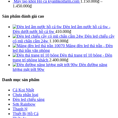
Máy tạo khói Hồ cá kyanhkoifarm.com
1.150.000
₫
–
1.450.000
₫
Sản phẩm đánh giá cao
Đèn led âm nước hồ cá 6w -
Đèn dưới nước hồ cá 6w
410.000
₫
Đèn led chiếu cây
có mũ chân cắm 24w
1.100.000
₫
Máng đèn led thả trần - Đèn
led thả trần văn phòng
Đèn thả trang trí 10 bóng - Đèn
trang trí phòng khách
2.400.000
₫
Đèn đường năng
lượng mặt trời 90w
Danh mục sản phẩm
Cá Koi Nhật
Chưa phân loại
Đèn led chiếu sáng
Sơn Rainbow
Thanh lý
Thiết Bị Hồ Cá