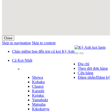
Close
Skip to navigation
Skip to content
Chào mừng bạn đến trại cá koi Kỳ Anh
Cá Koi Nhật
Địa chỉ
Theo dõi đơn hàng
Cửa hàng
Showa
Đăng nhập/Đăng ký
Kohaku
Chagoi
Karashi
Kujaku
Yamabuki
Matsuba
Kikokuryu