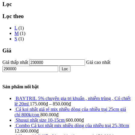
Lọc
Lọc theo
L
(1)
M
(1)
S
(1)
Giá
Giá thấp nhất
Giá cao nhất
Lọc
Sản phẩm nổi bật
BAYTRIL 5% chuyên gia tri khuẩn , nhiễm trùng , Có chiết
lẻ 20ml
175.000
₫
–
850.000
₫
Cá koi nhật giá rẻ mix nhiều dòng của nhiều trại 25cm giá
chỉ 800k/con
800.000
₫
Shusui nhật size 10-15cm
600.000
₫
Combo Cá koi nhật mix nhiều dòng của nhiều trại 25-30cm
12.600.000
₫