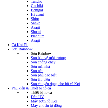
Tancho
Goshiki
Benigoi
Hi utsuri
Shiro
Sanke
Asagi
Shusui
Platinum
Asagi
Cá Koi F1
Sơn Rainbow
Sơn Rainbow
Sơn bảo vệ môi trường
Sơn chống cháy
Sơn mái nhà
Sơn nền
Sơn phủ đặc biệt
Sơn tàu biển
Sơn chuyên dụng cho hồ cá Koi
Phụ kiện & Thiết bị hồ cá
Thiết bị hồ cá
Đèn UV
Máy bơm hồ Koi
Máy cho ăn tự động