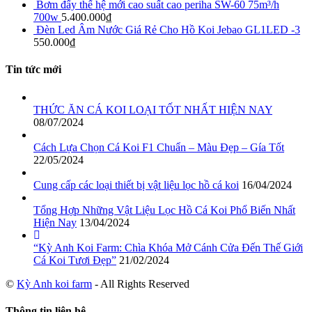
Bơm đẩy thế hệ mới cao suất cao periha SW-60 75m³/h
700w
5.400.000
₫
Đèn Led Âm Nước Giá Rẻ Cho Hồ Koi Jebao GL1LED -3
550.000
₫
Tin tức mới
THỨC ĂN CÁ KOI LOẠI TỐT NHẤT HIỆN NAY
08/07/2024
Cách Lựa Chọn Cá Koi F1 Chuẩn – Màu Đẹp – Gía Tốt
22/05/2024
Cung cấp các loại thiết bị vật liệu lọc hồ cá koi
16/04/2024
Tổng Hợp Những Vật Liệu Lọc Hồ Cá Koi Phổ Biến Nhất
Hiện Nay
13/04/2024
“Kỳ Anh Koi Farm: Chìa Khóa Mở Cánh Cửa Đến Thế Giới
Cá Koi Tươi Đẹp”
21/02/2024
©
Kỳ Anh koi farm
- All Rights Reserved
Thông tin liên hệ