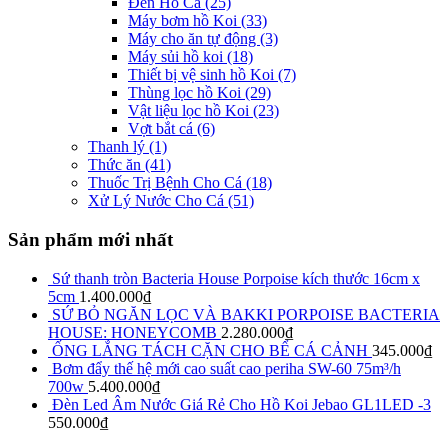
Đèn Hồ Cá
(25)
Máy bơm hồ Koi
(33)
Máy cho ăn tự động
(3)
Máy sủi hồ koi
(18)
Thiết bị vệ sinh hồ Koi
(7)
Thùng lọc hồ Koi
(29)
Vật liệu lọc hồ Koi
(23)
Vợt bắt cá
(6)
Thanh lý
(1)
Thức ăn
(41)
Thuốc Trị Bệnh Cho Cá
(18)
Xử Lý Nước Cho Cá
(51)
Sản phẩm mới nhất
Sứ thanh tròn Bacteria House Porpoise kích thước 16cm x
5cm
1.400.000
₫
SỨ BỎ NGĂN LỌC VÀ BAKKI PORPOISE BACTERIA
HOUSE: HONEYCOMB
2.280.000
₫
ỐNG LẮNG TÁCH CẶN CHO BỂ CÁ CẢNH
345.000
₫
Bơm đẩy thế hệ mới cao suất cao periha SW-60 75m³/h
700w
5.400.000
₫
Đèn Led Âm Nước Giá Rẻ Cho Hồ Koi Jebao GL1LED -3
550.000
₫