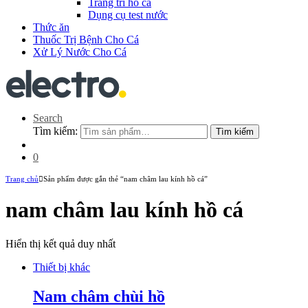
Trang trí hồ cá
Dụng cụ test nước
Thức ăn
Thuốc Trị Bệnh Cho Cá
Xử Lý Nước Cho Cá
Search
Tìm kiếm:
Tìm kiếm
0
Trang chủ
Sản phẩm được gắn thẻ “nam châm lau kính hồ cá”
nam châm lau kính hồ cá
Hiển thị kết quả duy nhất
Thiết bị khác
Nam châm chùi hồ