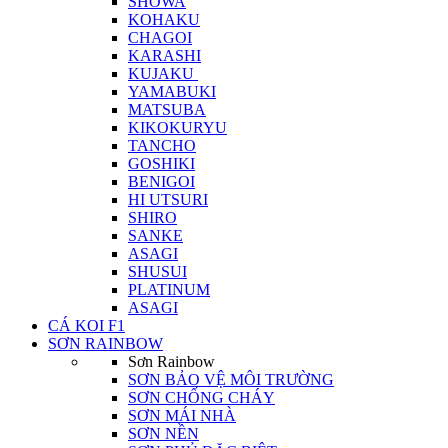
SHOWA
KOHAKU
CHAGOI
KARASHI
KUJAKU
YAMABUKI
MATSUBA
KIKOKURYU
TANCHO
GOSHIKI
BENIGOI
HI UTSURI
SHIRO
SANKE
ASAGI
SHUSUI
PLATINUM
ASAGI
CÁ KOI F1
SƠN RAINBOW
Sơn Rainbow
SƠN BẢO VỆ MÔI TRƯỜNG
SƠN CHỐNG CHÁY
SƠN MÁI NHÀ
SƠN NỀN