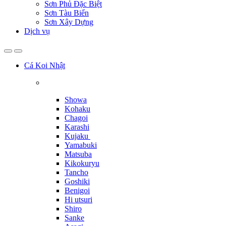
Sơn Phủ Đặc Biệt
Sơn Tàu Biển
Sơn Xây Dựng
Dịch vụ
Cá Koi Nhật
Showa
Kohaku
Chagoi
Karashi
Kujaku
Yamabuki
Matsuba
Kikokuryu
Tancho
Goshiki
Benigoi
Hi utsuri
Shiro
Sanke