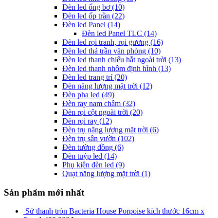
Đèn led ống bơ
(10)
Đèn led ốp trần
(22)
Đèn led Panel
(14)
Đèn led Panel TLC
(14)
Đèn led rọi tranh, rọi gương
(16)
Đèn led thả trần văn phòng
(10)
Đèn led thanh chiếu hắt ngoài trời
(13)
Đèn led thanh nhôm định hình
(13)
Đèn led trang trí
(20)
Đèn năng lượng mặt trời
(12)
Đèn pha led
(49)
Đèn ray nam châm
(32)
Đèn rọi cột ngoài trời
(20)
Đèn rọi ray
(12)
Đèn trụ năng lượng mặt trời
(6)
Đèn trụ sân vườn
(102)
Đèn tường đồng
(6)
Đèn tuýp led
(14)
Phụ kiện đèn led
(9)
Quạt năng lượng mặt trời
(1)
Sản phẩm mới nhất
Sứ thanh tròn Bacteria House Porpoise kích thước 16cm x