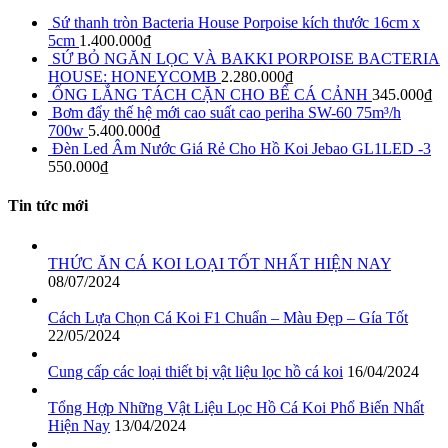
Sứ thanh tròn Bacteria House Porpoise kích thước 16cm x
5cm
1.400.000
₫
SỨ BỎ NGĂN LỌC VÀ BAKKI PORPOISE BACTERIA
HOUSE: HONEYCOMB
2.280.000
₫
ỐNG LẮNG TÁCH CẶN CHO BỂ CÁ CẢNH
345.000
₫
Bơm đẩy thế hệ mới cao suất cao periha SW-60 75m³/h
700w
5.400.000
₫
Đèn Led Âm Nước Giá Rẻ Cho Hồ Koi Jebao GL1LED -3
550.000
₫
Tin tức mới
THỨC ĂN CÁ KOI LOẠI TỐT NHẤT HIỆN NAY
08/07/2024
Cách Lựa Chọn Cá Koi F1 Chuẩn – Màu Đẹp – Gía Tốt
22/05/2024
Cung cấp các loại thiết bị vật liệu lọc hồ cá koi
16/04/2024
Tổng Hợp Những Vật Liệu Lọc Hồ Cá Koi Phổ Biến Nhất
Hiện Nay
13/04/2024