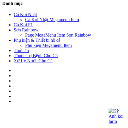
Danh mục
Cá Koi Nhật
Cá Koi Nhật Megamenu Item
Cá Koi F1
Sơn Rainbow
Page MegaMenu Item Sơn Rainbow
Phụ kiện & Thiết bị hồ cá
Phụ kiện Megamenu Item
Thức ăn
Thuốc Trị Bệnh Cho Cá
Xử Lý Nước Cho Cá
CÔNG TY TNHH KOI KỲ ANH