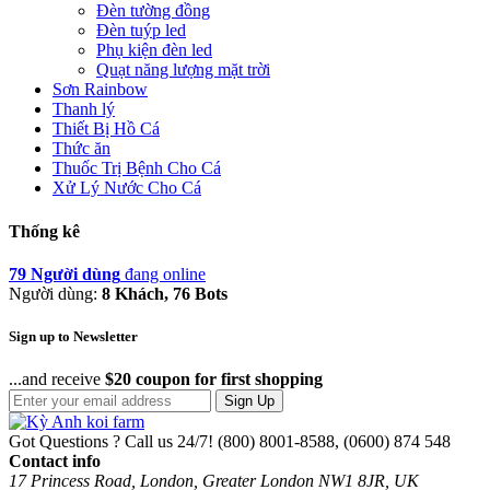
Đèn tường đồng
Đèn tuýp led
Phụ kiện đèn led
Quạt năng lượng mặt trời
Sơn Rainbow
Thanh lý
Thiết Bị Hồ Cá
Thức ăn
Thuốc Trị Bệnh Cho Cá
Xử Lý Nước Cho Cá
Thống kê
79 Người dùng
đang online
Người dùng:
8 Khách, 76 Bots
Sign up to Newsletter
...and receive
$20 coupon for first shopping
Sign Up
Got Questions ? Call us 24/7!
(800) 8001-8588, (0600) 874 548
Contact info
17 Princess Road, London, Greater London NW1 8JR, UK