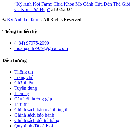
“Kỳ Anh Koi Farm: Chìa Khóa Mở Cánh Cửa Đến Thế Giới
Cá Koi Tươi Đẹp”
21/02/2024
©
Kỳ Anh koi farm
- All Rights Reserved
Thông tin liên hệ
(+84) 97975-2090
lhoanganh7979@gmail.com
Điều hướng
Thông tin
Trang chủ
Giới thiệu
Tuyển dụng
Liên hệ
Câu hỏi thường gặp
Lưu trữ
Chính sách bảo mật thông tin
Chính sách bảo hành
Chính sách đổi trả hàng
Quy định đặt cá Koi