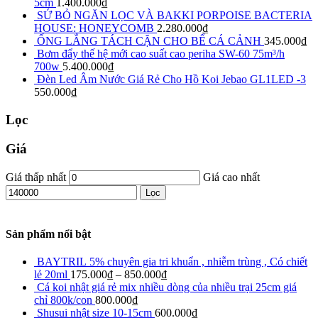
5cm
1.400.000
₫
SỨ BỎ NGĂN LỌC VÀ BAKKI PORPOISE BACTERIA
HOUSE: HONEYCOMB
2.280.000
₫
ỐNG LẮNG TÁCH CẶN CHO BỂ CÁ CẢNH
345.000
₫
Bơm đẩy thế hệ mới cao suất cao periha SW-60 75m³/h
700w
5.400.000
₫
Đèn Led Âm Nước Giá Rẻ Cho Hồ Koi Jebao GL1LED -3
550.000
₫
Lọc
Giá
Giá thấp nhất
Giá cao nhất
Lọc
Sản phẩm nổi bật
BAYTRIL 5% chuyên gia tri khuẩn , nhiễm trùng , Có chiết
lẻ 20ml
175.000
₫
–
850.000
₫
Cá koi nhật giá rẻ mix nhiều dòng của nhiều trại 25cm giá
chỉ 800k/con
800.000
₫
Shusui nhật size 10-15cm
600.000
₫