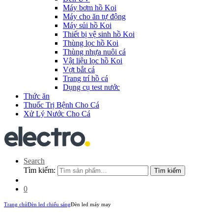
Máy bơm hồ Koi
Máy cho ăn tự động
Máy sủi hồ Koi
Thiết bị vệ sinh hồ Koi
Thùng lọc hồ Koi
Thùng nhựa nuôi cá
Vật liệu lọc hồ Koi
Vợt bắt cá
Trang trí hồ cá
Dụng cụ test nước
Thức ăn
Thuốc Trị Bệnh Cho Cá
Xử Lý Nước Cho Cá
Search
Tìm kiếm:
Tìm kiếm
0
Trang chủ
Đèn led chiếu sáng
Đèn led máy may