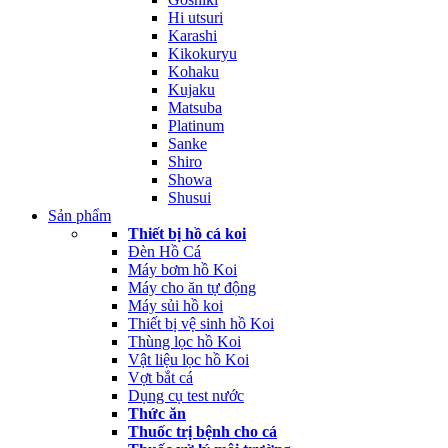
Hi utsuri
Karashi
Kikokuryu
Kohaku
Kujaku
Matsuba
Platinum
Sanke
Shiro
Showa
Shusui
Sản phẩm
Thiết bị hồ cá koi
Đèn Hồ Cá
Máy bơm hồ Koi
Máy cho ăn tự động
Máy sủi hồ koi
Thiết bị vệ sinh hồ Koi
Thùng lọc hồ Koi
Vật liệu lọc hồ Koi
Vợt bắt cá
Dụng cụ test nước
Thức ăn
Thuốc trị bệnh cho cá