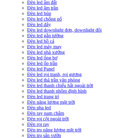
Đèn led âm đất
Đèn led âm trần
Đèn led búp
Đèn led chống nổ
Đèn led dây
Đèn led downlight đơn, downlight đôi
Đèn led gắn tường
Đèn led hồ cá
Đèn led máy may
Đèn led nhà xưởng
Đèn led ống bơ
Đèn led ốp trần
Đèn led Panel
Đèn led rọi tranh, rọi gương
Đèn led thả trần văn phòng
Đèn led thanh chiếu hắt ngoài trời
Đèn led thanh nhôm định hình
Đèn led trang trí
Đèn năng lượng mặt trời
Đèn pha led
Đèn ray nam châm
Đèn rọi cột ngoài trời
Đèn rọi ray
Đèn trụ năng lượng mặt trời
Đèn trụ sân vườn