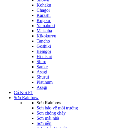
Kohaku
Chagoi
Karashi
Kujaku
Yamabuki
Matsuba
Kikokuryu
Tancho
Goshiki
Benigoi
Hi utsuri
Shiro
Sanke
Asagi
Shusui
Platinum
Asagi
Cá Koi F1
Sơn Rainbow
Sơn Rainbow
Sơn bảo vệ môi trường
Sơn chống cháy
Sơn mái nhà
Sơn nền