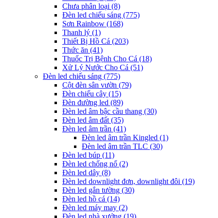
Chưa phân loại
(8)
Đèn led chiếu sáng
(775)
Sơn Rainbow
(168)
Thanh lý
(1)
Thiết Bị Hồ Cá
(203)
Thức ăn
(41)
Thuốc Trị Bệnh Cho Cá
(18)
Xử Lý Nước Cho Cá
(51)
Đèn led chiếu sáng
(775)
Cột đèn sân vườn
(79)
Đèn chiếu cây
(15)
Đèn đường led
(89)
Đèn led âm bậc cầu thang
(30)
Đèn led âm đất
(35)
Đèn led âm trần
(41)
Đèn led âm trần Kingled
(1)
Đèn led âm trần TLC
(30)
Đèn led búp
(11)
Đèn led chống nổ
(2)
Đèn led dây
(8)
Đèn led downlight đơn, downlight đôi
(19)
Đèn led gắn tường
(30)
Đèn led hồ cá
(14)
Đèn led máy may
(2)
Đèn led nhà xưởng
(19)