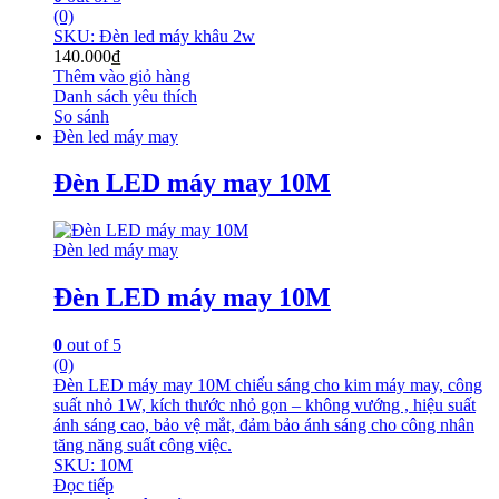
(0)
SKU: Đèn led máy khâu 2w
140.000
₫
Thêm vào giỏ hàng
Danh sách yêu thích
So sánh
Đèn led máy may
Đèn LED máy may 10M
Đèn led máy may
Đèn LED máy may 10M
0
out of 5
(0)
Đèn LED máy may 10M chiếu sáng cho kim máy may, công
suất nhỏ 1W, kích thước nhỏ gọn – không vướng , hiệu suất
ánh sáng cao, bảo vệ mắt, đảm bảo ánh sáng cho công nhân
tăng năng suất công việc.
SKU: 10M
Đọc tiếp