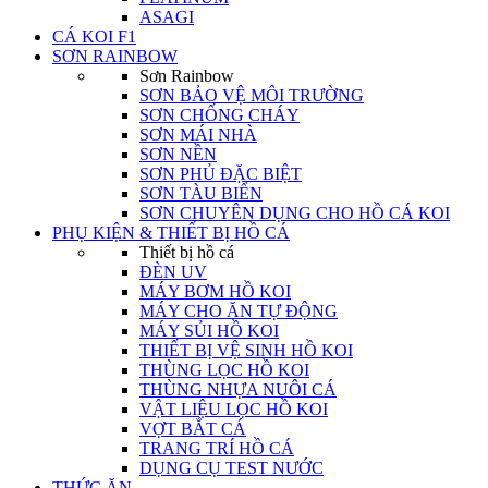
ASAGI
CÁ KOI F1
SƠN RAINBOW
Sơn Rainbow
SƠN BẢO VỆ MÔI TRƯỜNG
SƠN CHỐNG CHÁY
SƠN MÁI NHÀ
SƠN NỀN
SƠN PHỦ ĐẶC BIỆT
SƠN TÀU BIỂN
SƠN CHUYÊN DỤNG CHO HỒ CÁ KOI
PHỤ KIỆN & THIẾT BỊ HỒ CÁ
Thiết bị hồ cá
ĐÈN UV
MÁY BƠM HỒ KOI
MÁY CHO ĂN TỰ ĐỘNG
MÁY SỦI HỒ KOI
THIẾT BỊ VỆ SINH HỒ KOI
THÙNG LỌC HỒ KOI
THÙNG NHỰA NUÔI CÁ
VẬT LIỆU LỌC HỒ KOI
VỢT BẮT CÁ
TRANG TRÍ HỒ CÁ
DỤNG CỤ TEST NƯỚC
THỨC ĂN