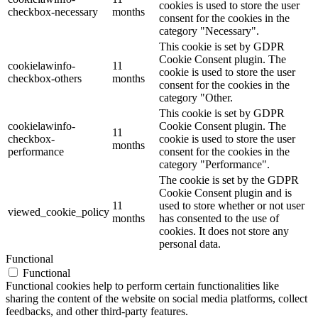
cookies is used to store the user
checkbox-necessary
months
consent for the cookies in the
category "Necessary".
This cookie is set by GDPR
Cookie Consent plugin. The
cookielawinfo-
11
cookie is used to store the user
checkbox-others
months
consent for the cookies in the
category "Other.
This cookie is set by GDPR
cookielawinfo-
Cookie Consent plugin. The
11
checkbox-
cookie is used to store the user
months
performance
consent for the cookies in the
category "Performance".
The cookie is set by the GDPR
Cookie Consent plugin and is
11
used to store whether or not user
viewed_cookie_policy
months
has consented to the use of
cookies. It does not store any
personal data.
Functional
Functional
Functional cookies help to perform certain functionalities like
sharing the content of the website on social media platforms, collect
feedbacks, and other third-party features.