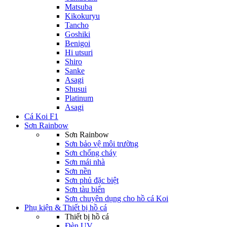
Matsuba
Kikokuryu
Tancho
Goshiki
Benigoi
Hi utsuri
Shiro
Sanke
Asagi
Shusui
Platinum
Asagi
Cá Koi F1
Sơn Rainbow
Sơn Rainbow
Sơn bảo vệ môi trường
Sơn chống cháy
Sơn mái nhà
Sơn nền
Sơn phủ đặc biệt
Sơn tàu biển
Sơn chuyên dụng cho hồ cá Koi
Phụ kiện & Thiết bị hồ cá
Thiết bị hồ cá
Đèn UV