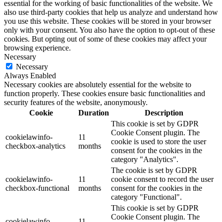
essential for the working of basic functionalities of the website. We
also use third-party cookies that help us analyze and understand how
you use this website. These cookies will be stored in your browser
only with your consent. You also have the option to opt-out of these
cookies. But opting out of some of these cookies may affect your
browsing experience.
Necessary
Necessary
Always Enabled
Necessary cookies are absolutely essential for the website to
function properly. These cookies ensure basic functionalities and
security features of the website, anonymously.
Cookie
Duration
Description
This cookie is set by GDPR
Cookie Consent plugin. The
cookielawinfo-
11
cookie is used to store the user
checkbox-analytics
months
consent for the cookies in the
category "Analytics".
The cookie is set by GDPR
cookielawinfo-
11
cookie consent to record the user
checkbox-functional
months
consent for the cookies in the
category "Functional".
This cookie is set by GDPR
Cookie Consent plugin. The
cookielawinfo-
11