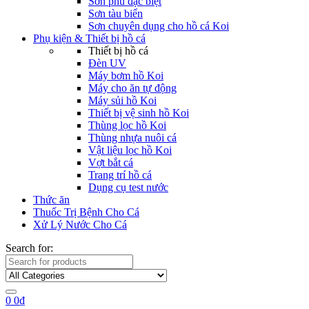
Sơn phủ đặc biệt
Sơn tàu biển
Sơn chuyên dụng cho hồ cá Koi
Phụ kiện & Thiết bị hồ cá
Thiết bị hồ cá
Đèn UV
Máy bơm hồ Koi
Máy cho ăn tự động
Máy sủi hồ Koi
Thiết bị vệ sinh hồ Koi
Thùng lọc hồ Koi
Thùng nhựa nuôi cá
Vật liệu lọc hồ Koi
Vợt bắt cá
Trang trí hồ cá
Dụng cụ test nước
Thức ăn
Thuốc Trị Bệnh Cho Cá
Xử Lý Nước Cho Cá
Search for:
0
0
₫