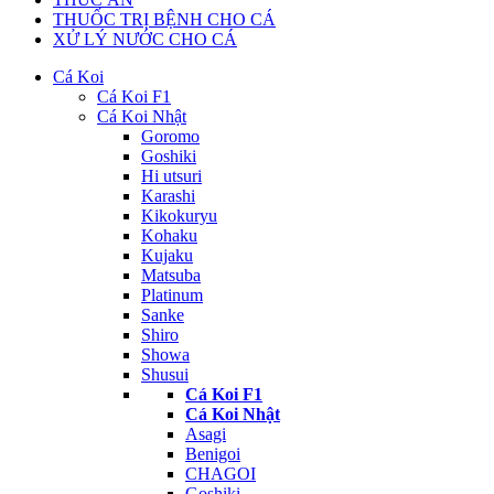
THUỐC TRỊ BỆNH CHO CÁ
XỬ LÝ NƯỚC CHO CÁ
Cá Koi
Cá Koi F1
Cá Koi Nhật
Goromo
Goshiki
Hi utsuri
Karashi
Kikokuryu
Kohaku
Kujaku
Matsuba
Platinum
Sanke
Shiro
Showa
Shusui
Cá Koi F1
Cá Koi Nhật
Asagi
Benigoi
CHAGOI
Goshiki