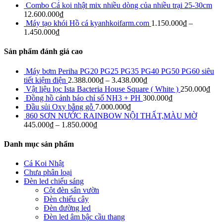
Combo Cá koi nhật mix nhiều dòng của nhiều trại 25-30cm
12.600.000
₫
Máy tạo khói Hồ cá kyanhkoifarm.com
1.150.000
₫
–
1.450.000
₫
Sản phẩm đánh giá cao
Máy bơm Periha PG20 PG25 PG35 PG40 PG50 PG60 siêu
tiết kiệm điện
2.388.000
₫
–
3.438.000
₫
Vật liệu lọc Ista Bacteria House Square ( White )
250.000
₫
Đồng hồ cảnh báo chỉ số NH3 + PH
300.000
₫
Đầu sủi Oxy bằng gỗ
7.000.000
₫
860 SƠN NƯỚC RAINBOW NỘI THẤT,MÀU MỜ
445.000
₫
–
1.850.000
₫
Danh mục sản phẩm
Cá Koi Nhật
Chưa phân loại
Đèn led chiếu sáng
Cột đèn sân vườn
Đèn chiếu cây
Đèn đường led
Đèn led âm bậc cầu thang