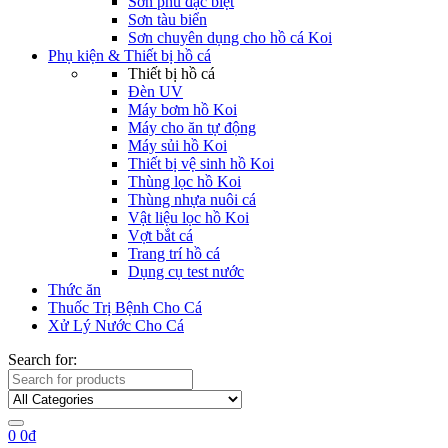
Sơn phủ đặc biệt
Sơn tàu biển
Sơn chuyên dụng cho hồ cá Koi
Phụ kiện & Thiết bị hồ cá
Thiết bị hồ cá
Đèn UV
Máy bơm hồ Koi
Máy cho ăn tự động
Máy sủi hồ Koi
Thiết bị vệ sinh hồ Koi
Thùng lọc hồ Koi
Thùng nhựa nuôi cá
Vật liệu lọc hồ Koi
Vợt bắt cá
Trang trí hồ cá
Dụng cụ test nước
Thức ăn
Thuốc Trị Bệnh Cho Cá
Xử Lý Nước Cho Cá
Search for:
0
0
₫