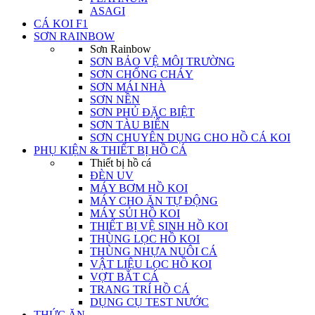
ASAGI
CÁ KOI F1
SƠN RAINBOW
Sơn Rainbow
SƠN BẢO VỆ MÔI TRƯỜNG
SƠN CHỐNG CHÁY
SƠN MÁI NHÀ
SƠN NỀN
SƠN PHỦ ĐẶC BIỆT
SƠN TÀU BIỂN
SƠN CHUYÊN DỤNG CHO HỒ CÁ KOI
PHỤ KIỆN & THIẾT BỊ HỒ CÁ
Thiết bị hồ cá
ĐÈN UV
MÁY BƠM HỒ KOI
MÁY CHO ĂN TỰ ĐỘNG
MÁY SỦI HỒ KOI
THIẾT BỊ VỆ SINH HỒ KOI
THÙNG LỌC HỒ KOI
THÙNG NHỰA NUÔI CÁ
VẬT LIỆU LỌC HỒ KOI
VỢT BẮT CÁ
TRANG TRÍ HỒ CÁ
DỤNG CỤ TEST NƯỚC
THỨC ĂN