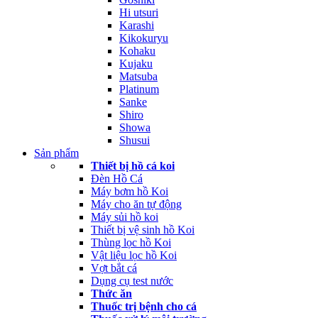
Hi utsuri
Karashi
Kikokuryu
Kohaku
Kujaku
Matsuba
Platinum
Sanke
Shiro
Showa
Shusui
Sản phẩm
Thiết bị hồ cá koi
Đèn Hồ Cá
Máy bơm hồ Koi
Máy cho ăn tự động
Máy sủi hồ koi
Thiết bị vệ sinh hồ Koi
Thùng lọc hồ Koi
Vật liệu lọc hồ Koi
Vợt bắt cá
Dụng cụ test nước
Thức ăn
Thuốc trị bệnh cho cá