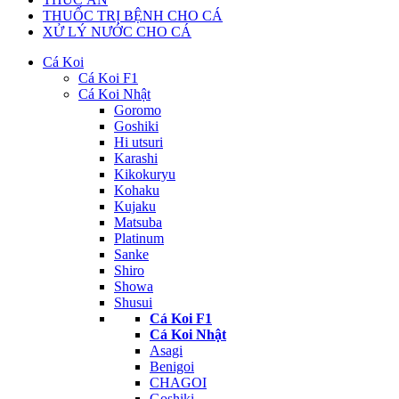
THUỐC TRỊ BỆNH CHO CÁ
XỬ LÝ NƯỚC CHO CÁ
Cá Koi
Cá Koi F1
Cá Koi Nhật
Goromo
Goshiki
Hi utsuri
Karashi
Kikokuryu
Kohaku
Kujaku
Matsuba
Platinum
Sanke
Shiro
Showa
Shusui
Cá Koi F1
Cá Koi Nhật
Asagi
Benigoi
CHAGOI
Goshiki