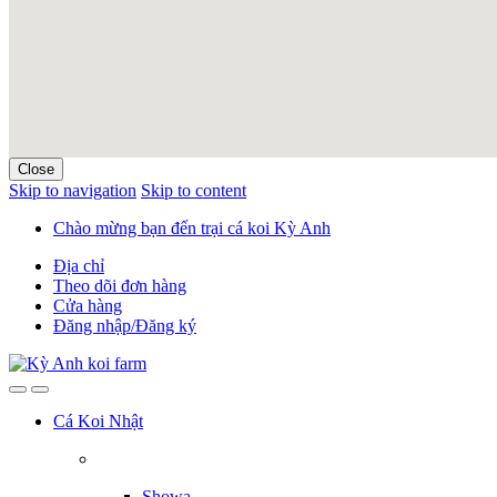
Close
Skip to navigation
Skip to content
Chào mừng bạn đến trại cá koi Kỳ Anh
Địa chỉ
Theo dõi đơn hàng
Cửa hàng
Đăng nhập/Đăng ký
Cá Koi Nhật
Showa