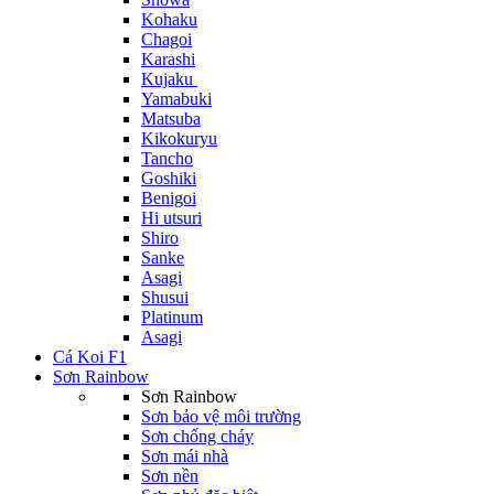
Kohaku
Chagoi
Karashi
Kujaku
Yamabuki
Matsuba
Kikokuryu
Tancho
Goshiki
Benigoi
Hi utsuri
Shiro
Sanke
Asagi
Shusui
Platinum
Asagi
Cá Koi F1
Sơn Rainbow
Sơn Rainbow
Sơn bảo vệ môi trường
Sơn chống cháy
Sơn mái nhà
Sơn nền