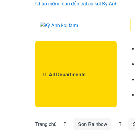
Skip
Skip
Chào mừng bạn đến trại cá koi Kỳ Anh
to
to
navigation
content
Se
for
All Departments
Trang chủ
Sơn Rainbow