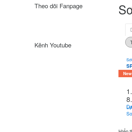
Sơ
Theo dõi Fanpage
Kênh Youtube
Sơ
S
D
New
1
8
Da
Lự
So
Hiển t