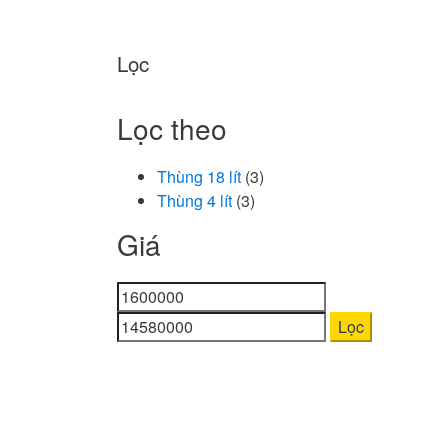
Lọc
Lọc theo
Thùng 18 lít
(3)
Thùng 4 lít
(3)
Giá
Giá
Giá
thấp
cao
Lọc
nhất
nhất