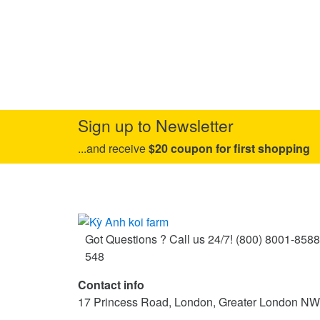
Sign up to Newsletter
...and receive
$20 coupon for first shopping
Got Questions ? Call us 24/7!
(800) 8001-8588
548
Contact info
17 Princess Road, London, Greater London N