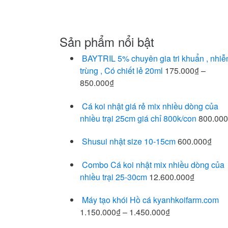
Sản phẩm nổi bật
BAYTRIL 5% chuyên gia tri khuẩn , nhi
trùng , Có chiết lẻ 20ml
175.000
₫
–
850.000
₫
Cá koi nhật giá rẻ mix nhiều dòng của
nhiều trại 25cm giá chỉ 800k/con
800.000
Shusui nhật size 10-15cm
600.000
₫
Combo Cá koi nhật mix nhiều dòng của
nhiều trại 25-30cm
12.600.000
₫
Máy tạo khói Hồ cá kyanhkoifarm.com
1.150.000
₫
–
1.450.000
₫