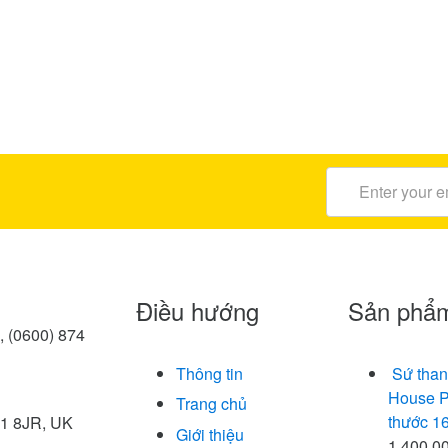
Điều hướng
Sản phẩ
, (0600) 874
Thông tin
Sứ than
House P
Trang chủ
thước 1
W1 8JR, UK
Giới thiệu
1.400.0