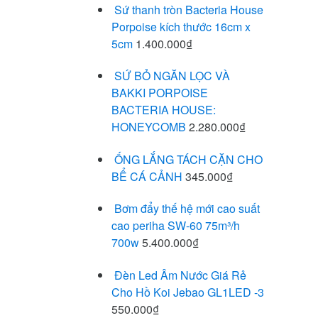
Sứ thanh tròn Bacteria House
Porpoise kích thước 16cm x
5cm
1.400.000
₫
SỨ BỎ NGĂN LỌC VÀ
BAKKI PORPOISE
BACTERIA HOUSE:
HONEYCOMB
2.280.000
₫
ỐNG LẮNG TÁCH CẶN CHO
BỂ CÁ CẢNH
345.000
₫
Bơm đẩy thế hệ mới cao suất
cao periha SW-60 75m³/h
700w
5.400.000
₫
Đèn Led Âm Nước Giá Rẻ
Cho Hồ Koi Jebao GL1LED -3
550.000
₫