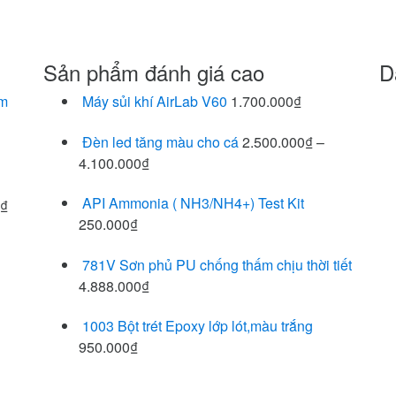
Sản phẩm đánh giá cao
D
ễm
Máy sủi khí AirLab V60
1.700.000
₫
Đèn led tăng màu cho cá
2.500.000
₫
–
4.100.000
₫
API Ammonia ( NH3/NH4+) Test Kit
₫
250.000
₫
781V Sơn phủ PU chống thấm chịu thời tiết
4.888.000
₫
1003 Bột trét Epoxy lớp lót,màu trắng
950.000
₫