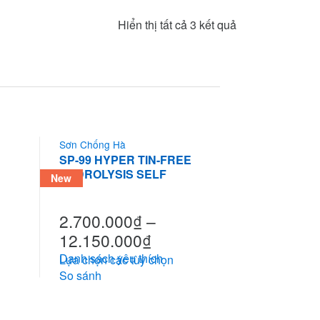
Hiển thị tất cả 3 kết quả
Sơn Chống Hà
SP-99 HYPER TIN-FREE
HYDROLYSIS SELF
New
POLISHING
2.700.000
₫
–
12.150.000
₫
Danh sách yêu thích
Lựa chọn các tùy chọn
So sánh