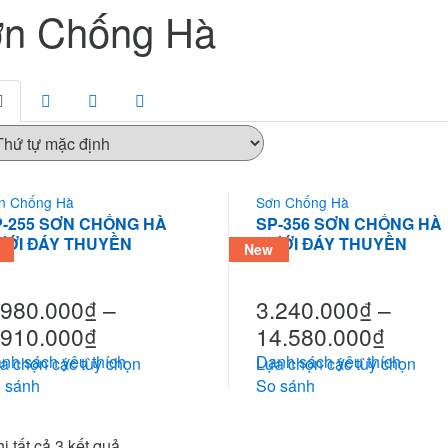
n Chống Hà
n Chống Hà
Sơn Chống Hà
P-255 SƠN CHỐNG HÀ
SP-356 SƠN CHỐNG HÀ
ƯỚI ĐÁY THUYỀN
DƯỚI ĐÁY THUYỀN
New
.980.000
₫
–
3.240.000
₫
–
.910.000
₫
14.580.000
₫
nh sách yêu thích
Danh sách yêu thích
a chọn các tùy chọn
Lựa chọn các tùy chọn
 sánh
So sánh
hị tất cả 3 kết quả