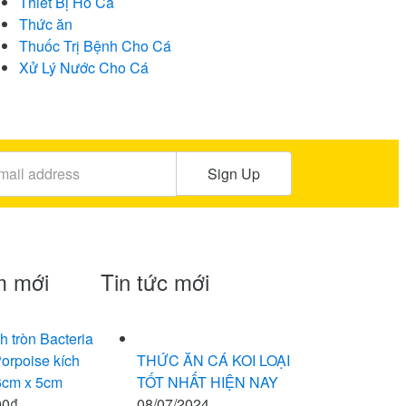
Thiết Bị Hồ Cá
Thức ăn
Thuốc Trị Bệnh Cho Cá
Xử Lý Nước Cho Cá
Sign Up
m mới
Tin tức mới
h tròn Bacteria
orpoise kích
THỨC ĂN CÁ KOI LOẠI
6cm x 5cm
TỐT NHẤT HIỆN NAY
00
₫
08/07/2024