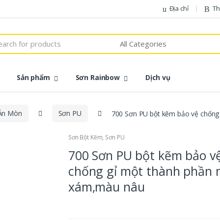
Địa chỉ
Th
h
Sản phẩm
Sơn Rainbow
Dịch vụ
Ăn Mòn
Sơn PU
700 Sơn PU bột kẽm bảo vệ chống
Sơn Bột Kẽm
,
Sơn PU
700 Sơn PU bột kẽm bảo v
chống gỉ một thành phần
xám,màu nâu