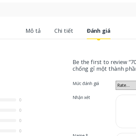
Mô tả
Chi tiết
Đánh giá
Be the first to review “
chống gỉ một thành ph
Mức đánh giá
Nhận xét
0
0
0
0
Name
*