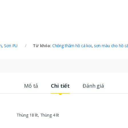
m
,
Sơn PU
Từ khóa:
Chống thấm hồ cá koi
,
sơn màu cho hồ cá
Mô tả
Chi tiết
Đánh giá
Thùng 18 lít, Thùng 4 lít