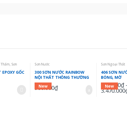
g Thấm
,
Sơn
Sơn Nước
Sơn Ngoại Thất
T EPOXY GỐC
300 SƠN NƯỚC RAINBOW
406 SƠN NƯ
NỘI THẤT THÔNG THƯỜNG
BÓNG, MỜ
–
800.000
₫
New
New
980.000
₫
3.470.000