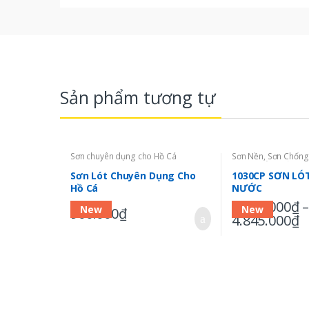
Sản phẩm tương tự
Sơn chuyên dụng cho Hồ Cá
Sơn Nền
,
Sơn Chốn
Epoxy Gốc Nước
Sơn Lót Chuyên Dụng Cho
1030CP SƠN LÓ
Hồ Cá
NƯỚC
1.129.000
₫
New
New
900.000
₫
4.845.000
₫