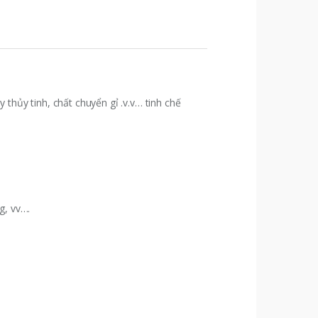
thủy tinh, chất chuyển gỉ .v.v… tinh chế
g, vv….