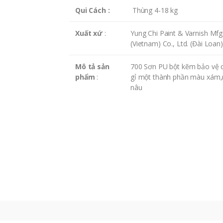
Qui Cách :
Thùng 4-18 kg
Xuất xứ
:
Yung Chi Paint & Varnish Mfg.
(Vietnam) Co., Ltd. (Đài Loan)
Mô tả sản
700 Sơn PU bột kẽm bảo vệ 
phẩm
:
gỉ một thành phần màu xám
nâu