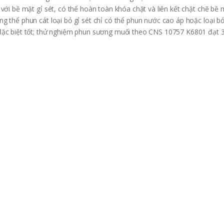
với bề mặt gỉ sét, có thể hoàn toàn khóa chặt và liên kết chặt chẽ bề m
g thể phun cát loại bỏ gỉ sét chỉ có thể phun nước cao áp hoặc loại bỏ
 đặc biệt tốt; thử nghiệm phun sương muối theo CNS 10757 K6801 đạt 3