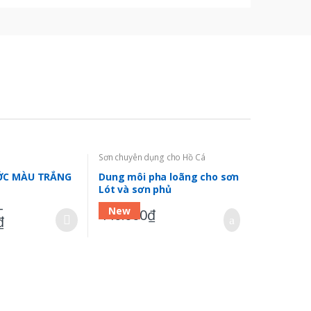
Sơn chuyên dụng cho Hồ Cá
ỚC MÀU TRẮNG
Dung môi pha loãng cho sơn
Lót và sơn phủ
–
New
440.000
₫
₫