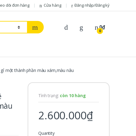
eo dõi đơn hàng
Cửa hàng
Đăng nhập/Đăng ký
0
₫
0
 gỉ một thành phần màu xám,màu nâu
ệ
Tình trạng:
còn 10 hàng
 màu
2.600.000
₫
Quantity