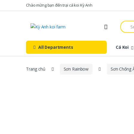
Skip
Skip
Chào mừng bạn đến trại cá koi Kỳ Anh
to
to
navigation
content
Searc
for:
All Departments
Cá Koi
Trang chủ
Sơn Rainbow
Sơn Chống 
New