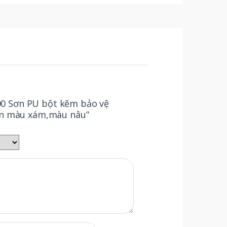
700 Sơn PU bột kẽm bảo vệ
ần màu xám,màu nâu”