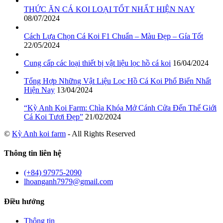
THỨC ĂN CÁ KOI LOẠI TỐT NHẤT HIỆN NAY
08/07/2024
Cách Lựa Chọn Cá Koi F1 Chuẩn – Màu Đẹp – Gía Tốt
22/05/2024
Cung cấp các loại thiết bị vật liệu lọc hồ cá koi
16/04/2024
Tổng Hợp Những Vật Liệu Lọc Hồ Cá Koi Phổ Biến Nhất
Hiện Nay
13/04/2024
“Kỳ Anh Koi Farm: Chìa Khóa Mở Cánh Cửa Đến Thế Giới
Cá Koi Tươi Đẹp”
21/02/2024
©
Kỳ Anh koi farm
- All Rights Reserved
Thông tin liên hệ
(+84) 97975-2090
lhoanganh7979@gmail.com
Điều hướng
Thông tin