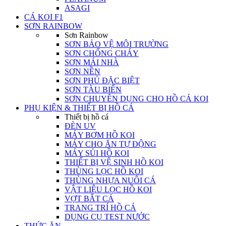
ASAGI
CÁ KOI F1
SƠN RAINBOW
Sơn Rainbow
SƠN BẢO VỆ MÔI TRƯỜNG
SƠN CHỐNG CHÁY
SƠN MÁI NHÀ
SƠN NỀN
SƠN PHỦ ĐẶC BIỆT
SƠN TÀU BIỂN
SƠN CHUYÊN DỤNG CHO HỒ CÁ KOI
PHỤ KIỆN & THIẾT BỊ HỒ CÁ
Thiết bị hồ cá
ĐÈN UV
MÁY BƠM HỒ KOI
MÁY CHO ĂN TỰ ĐỘNG
MÁY SỦI HỒ KOI
THIẾT BỊ VỆ SINH HỒ KOI
THÙNG LỌC HỒ KOI
THÙNG NHỰA NUÔI CÁ
VẬT LIỆU LỌC HỒ KOI
VỢT BẮT CÁ
TRANG TRÍ HỒ CÁ
DỤNG CỤ TEST NƯỚC
THỨC ĂN