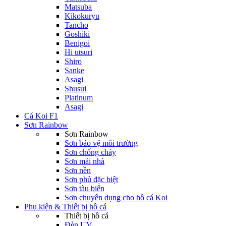
Matsuba
Kikokuryu
Tancho
Goshiki
Benigoi
Hi utsuri
Shiro
Sanke
Asagi
Shusui
Platinum
Asagi
Cá Koi F1
Sơn Rainbow
Sơn Rainbow
Sơn bảo vệ môi trường
Sơn chống cháy
Sơn mái nhà
Sơn nền
Sơn phủ đặc biệt
Sơn tàu biển
Sơn chuyên dụng cho hồ cá Koi
Phụ kiện & Thiết bị hồ cá
Thiết bị hồ cá
Đèn UV