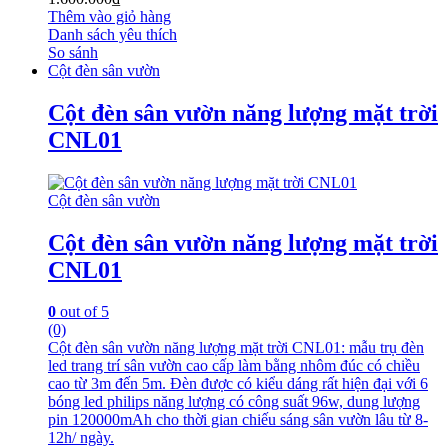
Thêm vào giỏ hàng
Danh sách yêu thích
So sánh
Cột đèn sân vườn
Cột đèn sân vườn năng lượng mặt trời
CNL01
Cột đèn sân vườn
Cột đèn sân vườn năng lượng mặt trời
CNL01
0
out of 5
(0)
Cột đèn sân vườn năng lượng mặt trời CNL01: mẫu trụ đèn
led trang trí sân vườn cao cấp làm bằng nhôm đúc có chiều
cao từ 3m đến 5m. Đèn được có kiểu dáng rất hiện đại với 6
bóng led philips năng lượng có công suất 96w, dung lượng
pin 120000mAh cho thời gian chiếu sáng sân vườn lâu từ 8-
12h/ ngày.