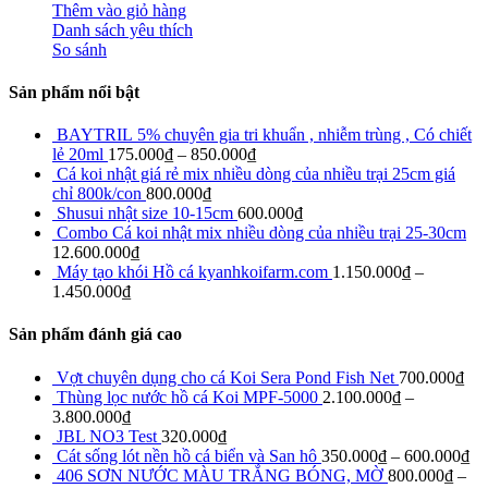
Thêm vào giỏ hàng
Danh sách yêu thích
So sánh
Sản phẩm nổi bật
BAYTRIL 5% chuyên gia tri khuẩn , nhiễm trùng , Có chiết
lẻ 20ml
175.000
₫
–
850.000
₫
Cá koi nhật giá rẻ mix nhiều dòng của nhiều trại 25cm giá
chỉ 800k/con
800.000
₫
Shusui nhật size 10-15cm
600.000
₫
Combo Cá koi nhật mix nhiều dòng của nhiều trại 25-30cm
12.600.000
₫
Máy tạo khói Hồ cá kyanhkoifarm.com
1.150.000
₫
–
1.450.000
₫
Sản phẩm đánh giá cao
Vợt chuyên dụng cho cá Koi Sera Pond Fish Net
700.000
₫
Thùng lọc nước hồ cá Koi MPF-5000
2.100.000
₫
–
3.800.000
₫
JBL NO3 Test
320.000
₫
Cát sống lót nền hồ cá biển và San hô
350.000
₫
–
600.000
₫
406 SƠN NƯỚC MÀU TRẮNG BÓNG, MỜ
800.000
₫
–