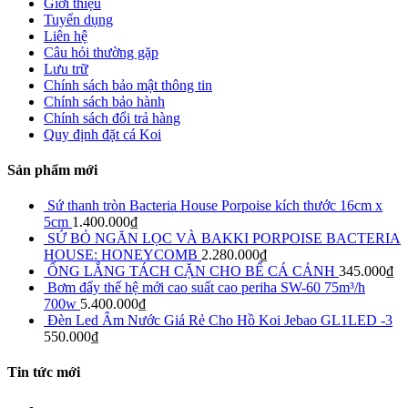
Giới thiệu
Tuyển dụng
Liên hệ
Câu hỏi thường gặp
Lưu trữ
Chính sách bảo mật thông tin
Chính sách bảo hành
Chính sách đổi trả hàng
Quy định đặt cá Koi
Sản phẩm mới
Sứ thanh tròn Bacteria House Porpoise kích thước 16cm x
5cm
1.400.000
₫
SỨ BỎ NGĂN LỌC VÀ BAKKI PORPOISE BACTERIA
HOUSE: HONEYCOMB
2.280.000
₫
ỐNG LẮNG TÁCH CẶN CHO BỂ CÁ CẢNH
345.000
₫
Bơm đẩy thế hệ mới cao suất cao periha SW-60 75m³/h
700w
5.400.000
₫
Đèn Led Âm Nước Giá Rẻ Cho Hồ Koi Jebao GL1LED -3
550.000
₫
Tin tức mới