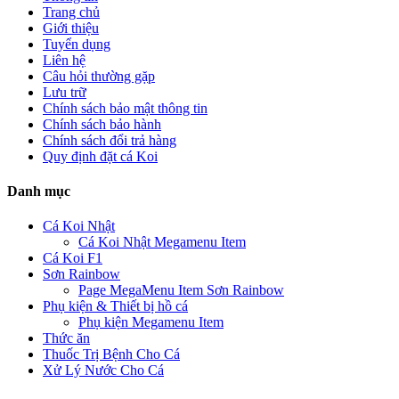
Trang chủ
Giới thiệu
Tuyển dụng
Liên hệ
Câu hỏi thường gặp
Lưu trữ
Chính sách bảo mật thông tin
Chính sách bảo hành
Chính sách đổi trả hàng
Quy định đặt cá Koi
Danh mục
Cá Koi Nhật
Cá Koi Nhật Megamenu Item
Cá Koi F1
Sơn Rainbow
Page MegaMenu Item Sơn Rainbow
Phụ kiện & Thiết bị hồ cá
Phụ kiện Megamenu Item
Thức ăn
Thuốc Trị Bệnh Cho Cá
Xử Lý Nước Cho Cá