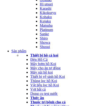
Hi utsuri
Karashi
Kikokuryu
Kohaku
Kujaku
Matsuba
Platinum
Sanke
Shiro
Showa
Shusui
Sản phẩm
Thiết bị hồ cá koi
Đèn Hồ Cá
Máy bơm hồ Koi
Máy cho ăn tự động
Máy sủi hồ koi
Thiết bị vệ sinh hồ Koi
Thùng lọc hồ Koi
Vật liệu lọc hồ Koi
Vợt bắt cá
Dụng cụ test nước
Thức ăn
Thuốc trị bệnh cho cá