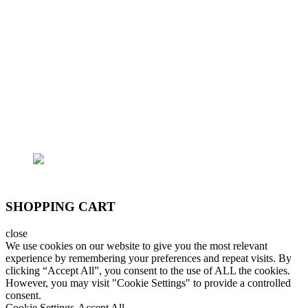
- Trụ sở chính: 362/15 Thống Nhất, P.16, Q.Gò
Vấp
- Trại cá: 796/174 Lê Đức Thọ, P.15, Q.Gò Vấp
Email: lhoanganh7979@gmail.com
SĐT: (+84) 9797 52 090, (+84) 908 706 577
SHOPPING CART
close
We use cookies on our website to give you the most relevant
experience by remembering your preferences and repeat visits. By
clicking “Accept All”, you consent to the use of ALL the cookies.
However, you may visit "Cookie Settings" to provide a controlled
consent.
Cookie Settings
Accept All