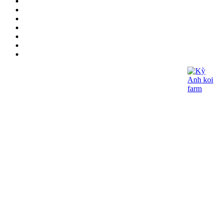
CÔNG TY TNHH KOI KỲ ANH
- Giấy CNĐKDN: 0315060027
- Ngày cấp : 21/05/2018 - Cơ quan cấp: Phòng
Đăng Ký Kinh Doanh – Sở Kế Hoạch và Đầu
Tư TP.HCM
- Địa chỉ đăng ký kinh doanh: 362/15 Thống
Nhất, Phường 16, Q.Gò Vấp, Tp.HCM
- Điện thoại: (+84) 97975-2090 - Email:
lhoanganh7979@gmail.com