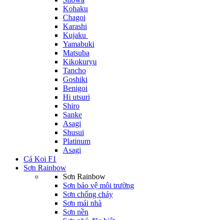
Kohaku
Chagoi
Karashi
Kujaku
Yamabuki
Matsuba
Kikokuryu
Tancho
Goshiki
Benigoi
Hi utsuri
Shiro
Sanke
Asagi
Shusui
Platinum
Asagi
Cá Koi F1
Sơn Rainbow
Sơn Rainbow
Sơn bảo vệ môi trường
Sơn chống cháy
Sơn mái nhà
Sơn nền