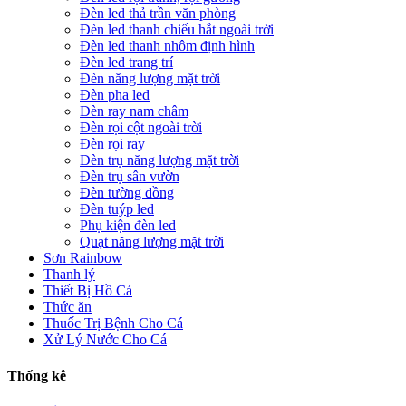
Đèn led thả trần văn phòng
Đèn led thanh chiếu hắt ngoài trời
Đèn led thanh nhôm định hình
Đèn led trang trí
Đèn năng lượng mặt trời
Đèn pha led
Đèn ray nam châm
Đèn rọi cột ngoài trời
Đèn rọi ray
Đèn trụ năng lượng mặt trời
Đèn trụ sân vườn
Đèn tường đồng
Đèn tuýp led
Phụ kiện đèn led
Quạt năng lượng mặt trời
Sơn Rainbow
Thanh lý
Thiết Bị Hồ Cá
Thức ăn
Thuốc Trị Bệnh Cho Cá
Xử Lý Nước Cho Cá
Thống kê