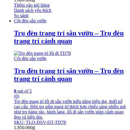
Thêm vào giỏ hàng
Danh sách yêu thích
So sánh
Cột đèn sân vườn
Trụ đèn trang trí sân vườn – Trụ đèn
trang trí cảnh quan
Cột đèn sân vườn
Trụ đèn trang trí sân vườn – Trụ đèn
trang trí cảnh quan
0
out of 5
(0)
Trụ đèn trang trí lối đi sân vườn kiểu dáng hiện đại, thiết kế
cao cấp. Đèn trụ nấm trang trí thích hợp chiếu sáng nhiều nơi
như trụ hàng rào, hành lang, lối đi sân vườn giúp cảnh quan
đẹp và hiện đại.
SKU: TLO-DSV-DT-TD78
1.850.000
₫