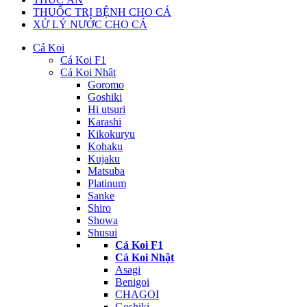
THUỐC TRỊ BỆNH CHO CÁ
XỬ LÝ NƯỚC CHO CÁ
Cá Koi
Cá Koi F1
Cá Koi Nhật
Goromo
Goshiki
Hi utsuri
Karashi
Kikokuryu
Kohaku
Kujaku
Matsuba
Platinum
Sanke
Shiro
Showa
Shusui
Cá Koi F1
Cá Koi Nhật
Asagi
Benigoi
CHAGOI
Goshiki