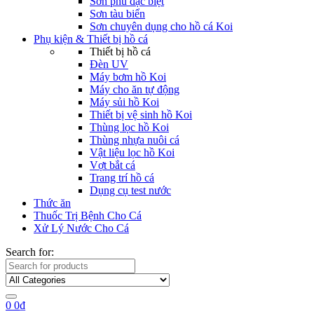
Sơn phủ đặc biệt
Sơn tàu biển
Sơn chuyên dụng cho hồ cá Koi
Phụ kiện & Thiết bị hồ cá
Thiết bị hồ cá
Đèn UV
Máy bơm hồ Koi
Máy cho ăn tự động
Máy sủi hồ Koi
Thiết bị vệ sinh hồ Koi
Thùng lọc hồ Koi
Thùng nhựa nuôi cá
Vật liệu lọc hồ Koi
Vợt bắt cá
Trang trí hồ cá
Dụng cụ test nước
Thức ăn
Thuốc Trị Bệnh Cho Cá
Xử Lý Nước Cho Cá
Search for:
0
0
₫