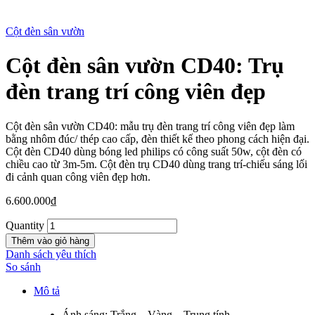
Cột đèn sân vườn
Cột đèn sân vườn CD40: Trụ
New
đèn trang trí công viên đẹp
Cột đèn sân vườn CD40: mẫu trụ đèn trang trí công viên đẹp làm
bằng nhôm đúc/ thép cao cấp, đèn thiết kế theo phong cách hiện đại.
Cột đèn CD40 dùng bóng led philips có công suất 50w, cột đèn có
chiều cao từ 3m-5m. Cột đèn trụ CD40 dùng trang trí-chiếu sáng lối
đi cảnh quan công viên đẹp hơn.
6.600.000
₫
Quantity
Thêm vào giỏ hàng
Danh sách yêu thích
So sánh
Mô tả
Ánh sáng: Trắng – Vàng – Trung tính