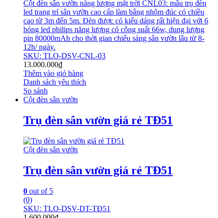
Cột đèn sân vườn năng lượng mặt trời CNL03: mẫu trụ đèn
led trang trí sân vườn cao cấp làm bằng nhôm đúc có chiều
cao từ 3m đến 5m. Đèn được có kiểu dáng rất hiện đại với 6
bóng led philips năng lượng có công suất 66w, dung lượng
pin 80000mAh cho thời gian chiếu sáng sân vườn lâu từ 8-
12h/ ngày.
SKU: TLO-DSV-CNL-03
13.000.000
₫
Thêm vào giỏ hàng
Danh sách yêu thích
So sánh
Cột đèn sân vườn
Trụ đèn sân vườn giá rẻ TĐ51
Cột đèn sân vườn
Trụ đèn sân vườn giá rẻ TĐ51
0
out of 5
(0)
SKU: TLO-DSV-DT-TĐ51
1.600.000
₫