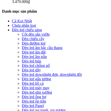
3.470.000
₫
Danh mục sản phẩm
Cá Koi Nhật
Chưa phân loại
Đèn led chiếu sáng
Cột đèn sân vườn
Đèn chiếu cây
Đèn đường led
Đèn led âm bậc cầu thang
Đèn led âm đất
Đèn led âm trần
Đèn led búp
Đèn led chống nổ
Đèn led dây
Đèn led downlight đơn, downlight đôi
Đèn led gắn tường
Đèn led hồ cá
Đèn led máy may
Đèn led nhà xưởng
Đèn led ống bơ
Đèn led ốp trần
Đèn led Panel
Đèn led rọi tranh, rọi gương