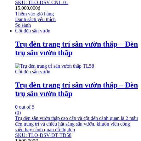
SKU: TLO-DSV-CNL-01
15.000.000
₫
Thêm vào giỏ hàng
Danh sách yêu thích
So sánh
Cột đèn sân vườn
Trụ đèn trang trí sân vườn thấp – Đèn
trụ sân vườn thấp
Cột đèn sân vườn
Trụ đèn trang trí sân vườn thấp – Đèn
trụ sân vườn thấp
0
out of 5
(0)
Trụ đèn sân vườn thấp cao cấp và cột đèn cảnh quan là 2 mẫu
đèn trang trí và chiếu hắt sáng sân vườn, khuôn viên công
viên hay cảnh quan đô thị đẹp
SKU: TLO-DSV-DT-TD58
1.600.000
₫