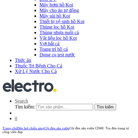
Máy bơm hồ Koi
Máy cho ăn tự động
Máy sủi hồ Koi
Thiết bị vệ sinh hồ Koi
Thùng lọc hồ Koi
Thùng nhựa nuôi cá
Vật liệu lọc hồ Koi
Vợt bắt cá
Trang trí hồ cá
Dụng cụ test nước
Thức ăn
Thuốc Trị Bệnh Cho Cá
Xử Lý Nước Cho Cá
Search
Tìm kiếm:
Tìm kiếm
0
Trang chủ
Đèn led chiếu sáng
Cột đèn sân vườn
Cột đèn sân vườn CD40: Trụ đèn trang trí
công viên đẹp