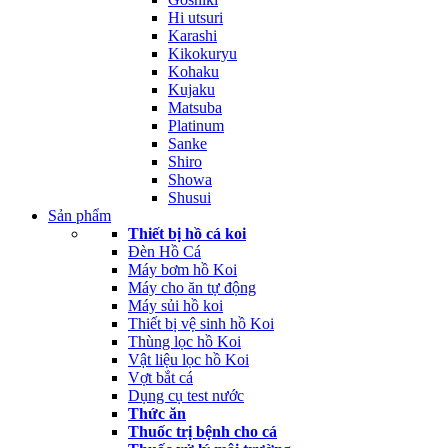
Hi utsuri
Karashi
Kikokuryu
Kohaku
Kujaku
Matsuba
Platinum
Sanke
Shiro
Showa
Shusui
Sản phẩm
Thiết bị hồ cá koi
Đèn Hồ Cá
Máy bơm hồ Koi
Máy cho ăn tự động
Máy sủi hồ koi
Thiết bị vệ sinh hồ Koi
Thùng lọc hồ Koi
Vật liệu lọc hồ Koi
Vợt bắt cá
Dụng cụ test nước
Thức ăn
Thuốc trị bệnh cho cá