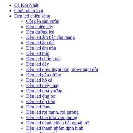
Cá Koi Nhật
Chưa phân loại
Đèn led chiếu sáng
Cột đèn sân vườn
Đèn chiếu cây
Đèn đường led
Đèn led âm bậc cầu thang
Đèn led âm đất
Đèn led âm trần
Đèn led búp
Đèn led chống nổ
Đèn led dây
Đèn led downlight đơn, downlight đôi
Đèn led gắn tường
Đèn led hồ cá
Đèn led máy may
Đèn led nhà xưởng
Đèn led ống bơ
Đèn led ốp trần
Đèn led Panel
Đèn led rọi tranh, rọi gương
Đèn led thả trần văn phòng
Đèn led thanh chiếu hắt ngoài trời
Đèn led thanh nhôm định hình