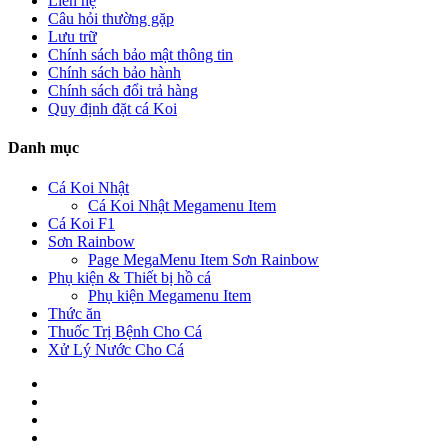
Liên hệ
Câu hỏi thường gặp
Lưu trữ
Chính sách bảo mật thông tin
Chính sách bảo hành
Chính sách đổi trả hàng
Quy định đặt cá Koi
Danh mục
Cá Koi Nhật
Cá Koi Nhật Megamenu Item
Cá Koi F1
Sơn Rainbow
Page MegaMenu Item Sơn Rainbow
Phụ kiện & Thiết bị hồ cá
Phụ kiện Megamenu Item
Thức ăn
Thuốc Trị Bệnh Cho Cá
Xử Lý Nước Cho Cá