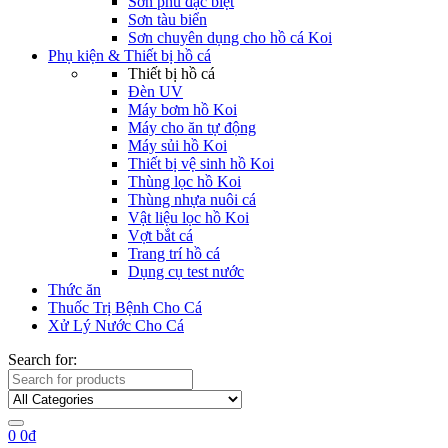
Sơn phủ đặc biệt
Sơn tàu biển
Sơn chuyên dụng cho hồ cá Koi
Phụ kiện & Thiết bị hồ cá
Thiết bị hồ cá
Đèn UV
Máy bơm hồ Koi
Máy cho ăn tự động
Máy sủi hồ Koi
Thiết bị vệ sinh hồ Koi
Thùng lọc hồ Koi
Thùng nhựa nuôi cá
Vật liệu lọc hồ Koi
Vợt bắt cá
Trang trí hồ cá
Dụng cụ test nước
Thức ăn
Thuốc Trị Bệnh Cho Cá
Xử Lý Nước Cho Cá
Search for:
0
0
₫