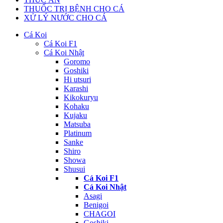
THUỐC TRỊ BỆNH CHO CÁ
XỬ LÝ NƯỚC CHO CÁ
Cá Koi
Cá Koi F1
Cá Koi Nhật
Goromo
Goshiki
Hi utsuri
Karashi
Kikokuryu
Kohaku
Kujaku
Matsuba
Platinum
Sanke
Shiro
Showa
Shusui
Cá Koi F1
Cá Koi Nhật
Asagi
Benigoi
CHAGOI
Goshiki