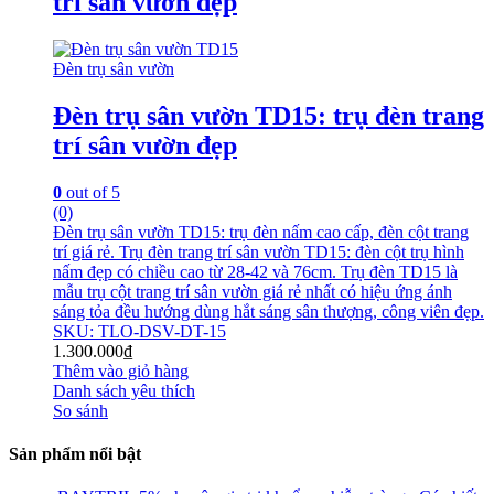
trí sân vườn đẹp
Đèn trụ sân vườn
Đèn trụ sân vườn TD15: trụ đèn trang
trí sân vườn đẹp
0
out of 5
(0)
Đèn trụ sân vườn TD15: trụ đèn nấm cao cấp, đèn cột trang
trí giá rẻ. Trụ đèn trang trí sân vườn TD15: đèn cột trụ hình
nấm đẹp có chiều cao từ 28-42 và 76cm. Trụ đèn TD15 là
mẫu trụ cột trang trí sân vườn giá rẻ nhất có hiệu ứng ánh
sáng tỏa đều hướng dùng hắt sáng sân thượng, công viên đẹp.
SKU: TLO-DSV-DT-15
1.300.000
₫
Thêm vào giỏ hàng
Danh sách yêu thích
So sánh
Sản phẩm nổi bật