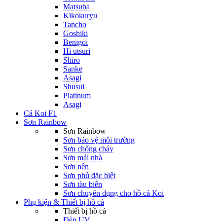
Matsuba
Kikokuryu
Tancho
Goshiki
Benigoi
Hi utsuri
Shiro
Sanke
Asagi
Shusui
Platinum
Asagi
Cá Koi F1
Sơn Rainbow
Sơn Rainbow
Sơn bảo vệ môi trường
Sơn chống cháy
Sơn mái nhà
Sơn nền
Sơn phủ đặc biệt
Sơn tàu biển
Sơn chuyên dụng cho hồ cá Koi
Phụ kiện & Thiết bị hồ cá
Thiết bị hồ cá
Đèn UV