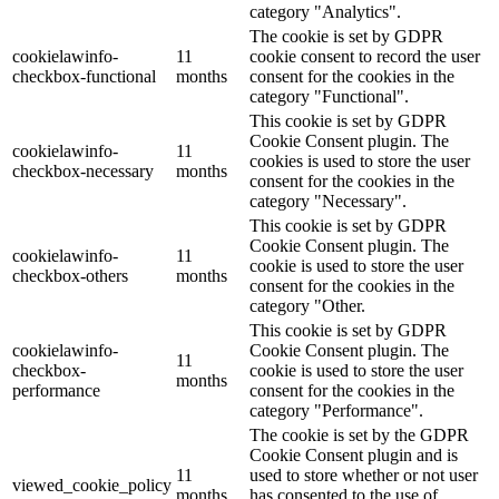
category "Analytics".
The cookie is set by GDPR
cookielawinfo-
11
cookie consent to record the user
checkbox-functional
months
consent for the cookies in the
category "Functional".
This cookie is set by GDPR
Cookie Consent plugin. The
cookielawinfo-
11
cookies is used to store the user
checkbox-necessary
months
consent for the cookies in the
category "Necessary".
This cookie is set by GDPR
Cookie Consent plugin. The
cookielawinfo-
11
cookie is used to store the user
checkbox-others
months
consent for the cookies in the
category "Other.
This cookie is set by GDPR
cookielawinfo-
Cookie Consent plugin. The
11
checkbox-
cookie is used to store the user
months
performance
consent for the cookies in the
category "Performance".
The cookie is set by the GDPR
Cookie Consent plugin and is
11
used to store whether or not user
viewed_cookie_policy
months
has consented to the use of