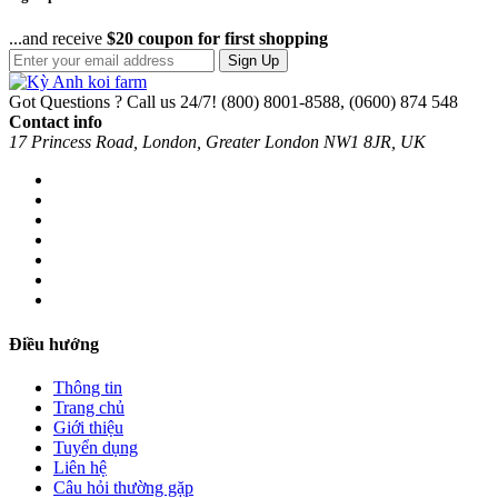
...and receive
$20 coupon for first shopping
Sign Up
Got Questions ? Call us 24/7!
(800) 8001-8588, (0600) 874 548
Contact info
17 Princess Road, London, Greater London NW1 8JR, UK
Điều hướng
Thông tin
Trang chủ
Giới thiệu
Tuyển dụng
Liên hệ
Câu hỏi thường gặp