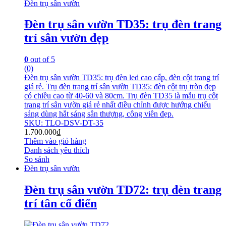
Đèn trụ sân vườn
Đèn trụ sân vườn TD35: trụ đèn trang
trí sân vườn đẹp
0
out of 5
(0)
Đèn trụ sân vườn TD35: trụ đèn led cao cấp, đèn cột trang trí
giá rẻ. Trụ đèn trang trí sân vườn TD35: đèn cột trụ tròn đẹp
có chiều cao từ 40-60 và 80cm. Trụ đèn TD35 là mẫu trụ cột
trang trí sân vườn giá rẻ nhất điều chỉnh được hướng chiếu
sáng dùng hắt sáng sân thượng, công viên đẹp.
SKU: TLO-DSV-DT-35
1.700.000
₫
Thêm vào giỏ hàng
Danh sách yêu thích
So sánh
Đèn trụ sân vườn
Đèn trụ sân vườn TD72: trụ đèn trang
trí tân cổ điển