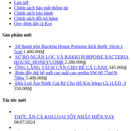
Lưu trữ
Chính sách bảo mật thông tin
Chính sách bảo hành
Chính sách đổi trả hàng
Quy định đặt cá Koi
Sản phẩm mới
Sứ thanh tròn Bacteria House Porpoise kích thước 16cm x
5cm
1.400.000
₫
SỨ BỎ NGĂN LỌC VÀ BAKKI PORPOISE BACTERIA
HOUSE: HONEYCOMB
2.280.000
₫
ỐNG LẮNG TÁCH CẶN CHO BỂ CÁ CẢNH
345.000
₫
Bơm đẩy thế hệ mới cao suất cao periha SW-60 75m³/h
700w
5.400.000
₫
Đèn Led Âm Nước Giá Rẻ Cho Hồ Koi Jebao GL1LED -3
550.000
₫
Tin tức mới
THỨC ĂN CÁ KOI LOẠI TỐT NHẤT HIỆN NAY
08/07/2024