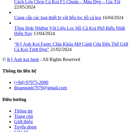
Cách Lựa Chọn Cá Koi F1 Chuẩn – Màu Đẹp – Gía Tốt
22/05/2024
Cung cấp các loại thiết bị vật liệu lọc hồ cá koi
16/04/2024
Tổng Hợp Những Vật Liệu Lọc Hồ Cá Koi Phổ Biến Nhất
Hiện Nay
13/04/2024
“Kỳ Anh Koi Farm: Chìa Khóa Mở Cánh Cửa Đến Thế Giới
Cá Koi Tươi Đẹp”
21/02/2024
©
Kỳ Anh koi farm
- All Rights Reserved
Thông tin liên hệ
(+84) 97975-2090
lhoanganh7979@gmail.com
Điều hướng
Thông tin
Trang chủ
Giới thiệu
Tuyển dụng