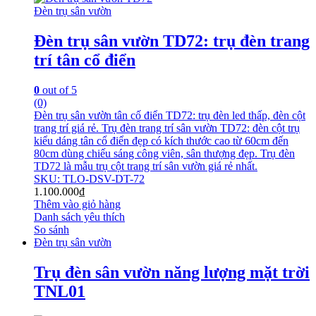
Đèn trụ sân vườn
Đèn trụ sân vườn TD72: trụ đèn trang
trí tân cổ điển
0
out of 5
(0)
Đèn trụ sân vườn tân cố điển TD72: trụ đèn led thấp, đèn cột
trang trí giá rẻ. Trụ đèn trang trí sân vườn TD72: đèn cột trụ
kiểu dáng tân cổ điển đẹp có kích thước cao từ 60cm đến
80cm dùng chiếu sáng công viên, sân thượng đẹp. Trụ đèn
TD72 là mẫu trụ cột trang trí sân vườn giá rẻ nhất.
SKU: TLO-DSV-DT-72
1.100.000
₫
Thêm vào giỏ hàng
Danh sách yêu thích
So sánh
Đèn trụ sân vườn
Trụ đèn sân vườn năng lượng mặt trời
TNL01