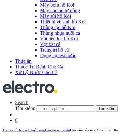
Máy bơm hồ Koi
Máy cho ăn tự động
Máy sủi hồ Koi
Thiết bị vệ sinh hồ Koi
Thùng lọc hồ Koi
Thùng nhựa nuôi cá
Vật liệu lọc hồ Koi
Vợt bắt cá
Trang trí hồ cá
Dụng cụ test nước
Thức ăn
Thuốc Trị Bệnh Cho Cá
Xử Lý Nước Cho Cá
Search
Tìm kiếm:
Tìm kiếm
0
Trang chủ
Đèn led chiếu sáng
Đèn trụ sân vườn
Đèn cắm cỏ sân vườn có mũ 18w