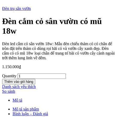
Đèn trụ sân vườn
Đèn cắm cỏ sân vườn có mũ
New
18w
Đèn led cắm cỏ sân vườn 18w: Mẫu đèn chiếu thảm cỏ có chân đế
tròn đặt trên thảm cỏ dùng rọi bãi cỏ và vườn cây xanh đẹp. Đèn
cắm cỏ có mũ 18w loại chân đế trang trí bãi cỏ vườn cây cảnh ngoài
trời thêm lung linh về đêm.
1.150.000
₫
Quantity
Thêm vào giỏ hàng
Danh sách yêu thích
So sánh
Mô tả
Mô tả sản phẩm
Bình luận – Đánh giá