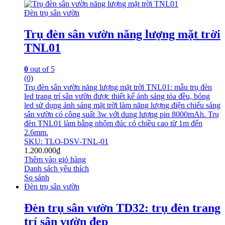
Đèn trụ sân vườn
Trụ đèn sân vườn năng lượng mặt trời
TNL01
0
out of 5
(0)
Trụ đèn sân vườn năng lượng mặt trời TNL01: mẫu trụ đèn
led trang trí sân vườn được thiết kế ánh sáng tỏa đều, bóng
led sử dụng ánh sáng mặt trời làm năng lượng điện chiếu sáng
sân vườn có công suất 3w với dung lượng pin 8000mAh. Trụ
đèn TNL01 làm bằng nhôm đúc có chiều cao từ 1m đến
2.6mm.
SKU: TLO-DSV-TNL-01
1.200.000
₫
Thêm vào giỏ hàng
Danh sách yêu thích
So sánh
Đèn trụ sân vườn
Đèn trụ sân vườn TD32: trụ đèn trang
trí sân vườn đẹp