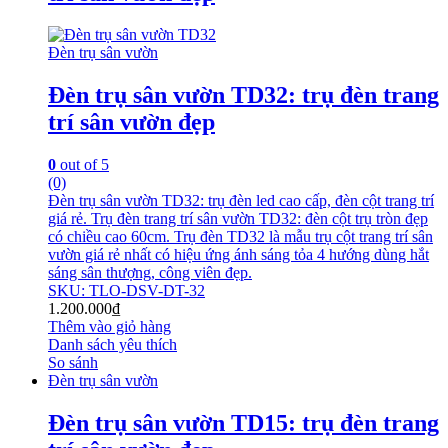
Đèn trụ sân vườn
Đèn trụ sân vườn TD32: trụ đèn trang
trí sân vườn đẹp
0
out of 5
(0)
Đèn trụ sân vườn TD32: trụ đèn led cao cấp, đèn cột trang trí
giá rẻ. Trụ đèn trang trí sân vườn TD32: đèn cột trụ tròn đẹp
có chiều cao 60cm. Trụ đèn TD32 là mẫu trụ cột trang trí sân
vườn giá rẻ nhất có hiệu ứng ánh sáng tỏa 4 hướng dùng hắt
sáng sân thượng, công viên đẹp.
SKU: TLO-DSV-DT-32
1.200.000
₫
Thêm vào giỏ hàng
Danh sách yêu thích
So sánh
Đèn trụ sân vườn
Đèn trụ sân vườn TD15: trụ đèn trang