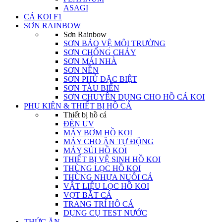
ASAGI
CÁ KOI F1
SƠN RAINBOW
Sơn Rainbow
SƠN BẢO VỆ MÔI TRƯỜNG
SƠN CHỐNG CHÁY
SƠN MÁI NHÀ
SƠN NỀN
SƠN PHỦ ĐẶC BIỆT
SƠN TÀU BIỂN
SƠN CHUYÊN DỤNG CHO HỒ CÁ KOI
PHỤ KIỆN & THIẾT BỊ HỒ CÁ
Thiết bị hồ cá
ĐÈN UV
MÁY BƠM HỒ KOI
MÁY CHO ĂN TỰ ĐỘNG
MÁY SỦI HỒ KOI
THIẾT BỊ VỆ SINH HỒ KOI
THÙNG LỌC HỒ KOI
THÙNG NHỰA NUÔI CÁ
VẬT LIỆU LỌC HỒ KOI
VỢT BẮT CÁ
TRANG TRÍ HỒ CÁ
DỤNG CỤ TEST NƯỚC
THỨC ĂN