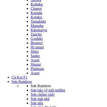
Kohaku
Chagoi
Karashi
Kujaku
Yamabuki
Matsuba
Kikokuryu
Tancho
Goshiki
Benigoi
Hi utsuri
Shiro
Sanke
Asagi
Shusui
Platinum
Asagi
Cá Koi F1
Sơn Rainbow
Sơn Rainbow
Sơn bảo vệ môi trường
Sơn chống cháy
Sơn mái nhà
Sơn nền