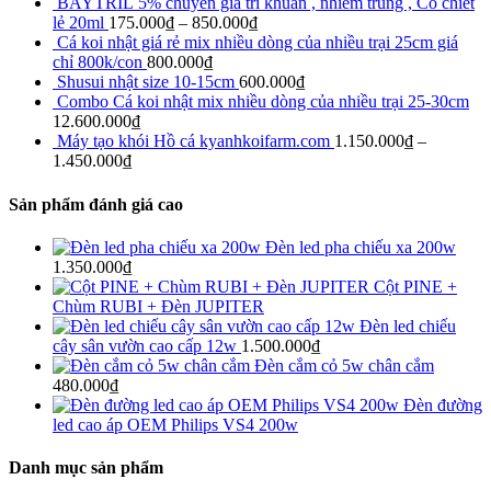
BAYTRIL 5% chuyên gia tri khuẩn , nhiễm trùng , Có chiết
lẻ 20ml
175.000
₫
–
850.000
₫
Cá koi nhật giá rẻ mix nhiều dòng của nhiều trại 25cm giá
chỉ 800k/con
800.000
₫
Shusui nhật size 10-15cm
600.000
₫
Combo Cá koi nhật mix nhiều dòng của nhiều trại 25-30cm
12.600.000
₫
Máy tạo khói Hồ cá kyanhkoifarm.com
1.150.000
₫
–
1.450.000
₫
Sản phẩm đánh giá cao
Đèn led pha chiếu xa 200w
1.350.000
₫
Cột PINE +
Chùm RUBI + Đèn JUPITER
Đèn led chiếu
cây sân vườn cao cấp 12w
1.500.000
₫
Đèn cắm cỏ 5w chân cắm
480.000
₫
Đèn đường
led cao áp OEM Philips VS4 200w
Danh mục sản phẩm