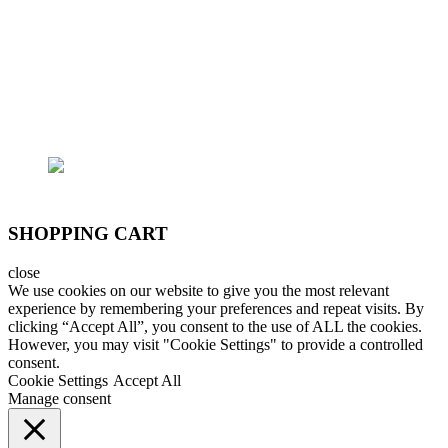
- Trại cá: 796/174 Lê Đức Thọ, P.15, Q.Gò Vấp
Email: lhoanganh7979@gmail.com
SĐT: (+84) 9797 52 090, (+84) 908 706 577
SHOPPING CART
close
We use cookies on our website to give you the most relevant
experience by remembering your preferences and repeat visits. By
clicking “Accept All”, you consent to the use of ALL the cookies.
However, you may visit "Cookie Settings" to provide a controlled
consent.
Cookie Settings
Accept All
Manage consent