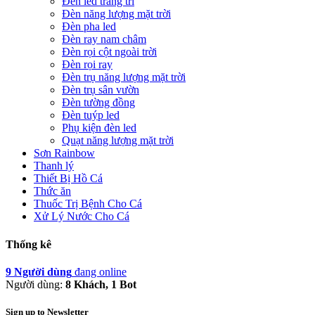
Đèn led trang trí
Đèn năng lượng mặt trời
Đèn pha led
Đèn ray nam châm
Đèn rọi cột ngoài trời
Đèn rọi ray
Đèn trụ năng lượng mặt trời
Đèn trụ sân vườn
Đèn tường đồng
Đèn tuýp led
Phụ kiện đèn led
Quạt năng lượng mặt trời
Sơn Rainbow
Thanh lý
Thiết Bị Hồ Cá
Thức ăn
Thuốc Trị Bệnh Cho Cá
Xử Lý Nước Cho Cá
Thống kê
9 Người dùng
đang online
Người dùng:
8 Khách, 1 Bot
Sign up to Newsletter