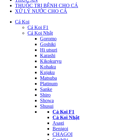
THUỐC TRỊ BỆNH CHO CÁ
XỬ LÝ NƯỚC CHO CÁ
Cá Koi
Cá Koi F1
Cá Koi Nhật
Goromo
Goshiki
Hi utsuri
Karashi
Kikokuryu
Kohaku
Kujaku
Matsuba
Platinum
Sanke
Shiro
Showa
Shusui
Cá Koi F1
Cá Koi Nhật
Asagi
Benigoi
CHAGOI
Goshiki