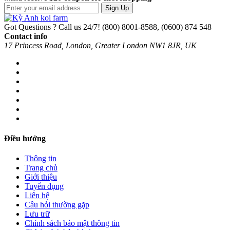
Sign Up
Got Questions ? Call us 24/7!
(800) 8001-8588, (0600) 874 548
Contact info
17 Princess Road, London, Greater London NW1 8JR, UK
Điều hướng
Thông tin
Trang chủ
Giới thiệu
Tuyển dụng
Liên hệ
Câu hỏi thường gặp
Lưu trữ
Chính sách bảo mật thông tin