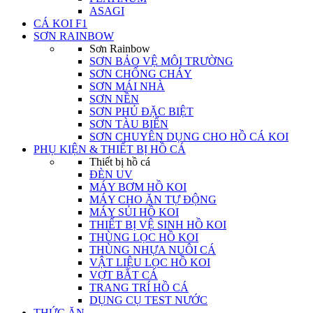
ASAGI
CÁ KOI F1
SƠN RAINBOW
Sơn Rainbow
SƠN BẢO VỆ MÔI TRƯỜNG
SƠN CHỐNG CHÁY
SƠN MÁI NHÀ
SƠN NỀN
SƠN PHỦ ĐẶC BIỆT
SƠN TÀU BIỂN
SƠN CHUYÊN DỤNG CHO HỒ CÁ KOI
PHỤ KIỆN & THIẾT BỊ HỒ CÁ
Thiết bị hồ cá
ĐÈN UV
MÁY BƠM HỒ KOI
MÁY CHO ĂN TỰ ĐỘNG
MÁY SỦI HỒ KOI
THIẾT BỊ VỆ SINH HỒ KOI
THÙNG LỌC HỒ KOI
THÙNG NHỰA NUÔI CÁ
VẬT LIỆU LỌC HỒ KOI
VỢT BẮT CÁ
TRANG TRÍ HỒ CÁ
DỤNG CỤ TEST NƯỚC
THỨC ĂN