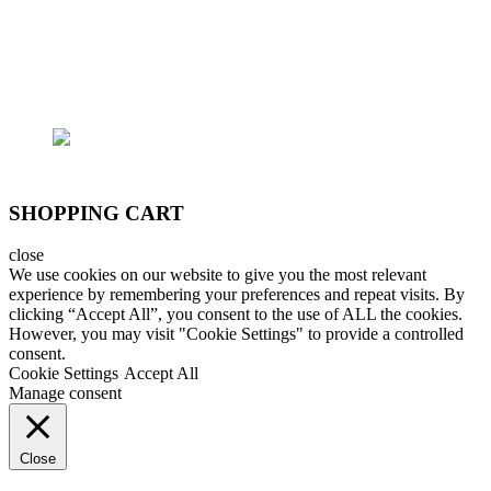
Email: lhoanganh7979@gmail.com
SĐT: (+84) 9797 52 090, (+84) 908 706 577
SHOPPING CART
close
We use cookies on our website to give you the most relevant
experience by remembering your preferences and repeat visits. By
clicking “Accept All”, you consent to the use of ALL the cookies.
However, you may visit "Cookie Settings" to provide a controlled
consent.
Cookie Settings
Accept All
Manage consent
Close