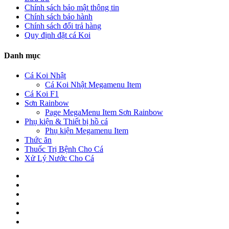
Chính sách bảo mật thông tin
Chính sách bảo hành
Chính sách đổi trả hàng
Quy định đặt cá Koi
Danh mục
Cá Koi Nhật
Cá Koi Nhật Megamenu Item
Cá Koi F1
Sơn Rainbow
Page MegaMenu Item Sơn Rainbow
Phụ kiện & Thiết bị hồ cá
Phụ kiện Megamenu Item
Thức ăn
Thuốc Trị Bệnh Cho Cá
Xử Lý Nước Cho Cá