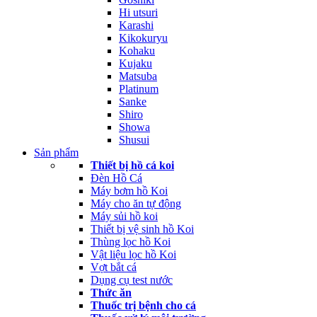
Hi utsuri
Karashi
Kikokuryu
Kohaku
Kujaku
Matsuba
Platinum
Sanke
Shiro
Showa
Shusui
Sản phẩm
Thiết bị hồ cá koi
Đèn Hồ Cá
Máy bơm hồ Koi
Máy cho ăn tự động
Máy sủi hồ koi
Thiết bị vệ sinh hồ Koi
Thùng lọc hồ Koi
Vật liệu lọc hồ Koi
Vợt bắt cá
Dụng cụ test nước
Thức ăn
Thuốc trị bệnh cho cá