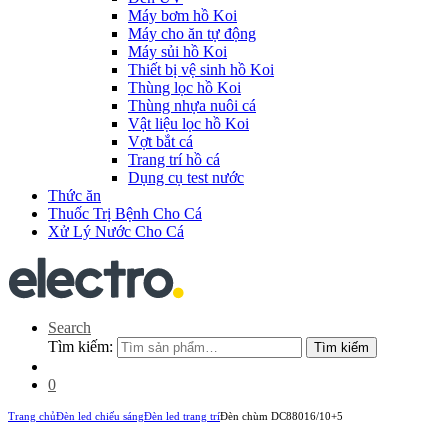
Máy bơm hồ Koi
Máy cho ăn tự động
Máy sủi hồ Koi
Thiết bị vệ sinh hồ Koi
Thùng lọc hồ Koi
Thùng nhựa nuôi cá
Vật liệu lọc hồ Koi
Vợt bắt cá
Trang trí hồ cá
Dụng cụ test nước
Thức ăn
Thuốc Trị Bệnh Cho Cá
Xử Lý Nước Cho Cá
Search
Tìm kiếm:
Tìm kiếm
0
Trang chủ
Đèn led chiếu sáng
Đèn led trang trí
Đèn chùm DC88016/10+5