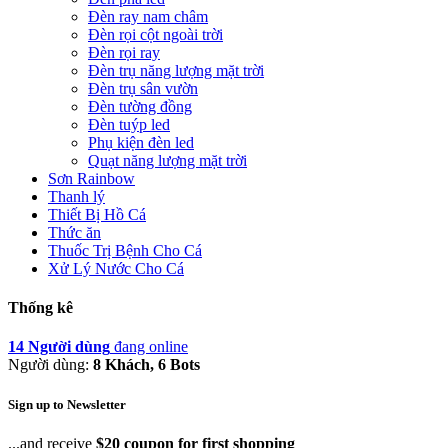
Đèn ray nam châm
Đèn rọi cột ngoài trời
Đèn rọi ray
Đèn trụ năng lượng mặt trời
Đèn trụ sân vườn
Đèn tường đồng
Đèn tuýp led
Phụ kiện đèn led
Quạt năng lượng mặt trời
Sơn Rainbow
Thanh lý
Thiết Bị Hồ Cá
Thức ăn
Thuốc Trị Bệnh Cho Cá
Xử Lý Nước Cho Cá
Thống kê
14 Người dùng
đang online
Người dùng:
8 Khách, 6 Bots
Sign up to Newsletter
...and receive
$20 coupon for first shopping