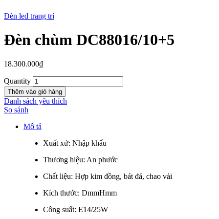
Đèn led trang trí
Đèn chùm DC88016/10+5
New
18.300.000
₫
Quantity
Thêm vào giỏ hàng
Danh sách yêu thích
So sánh
Mô tả
Xuất xứ: Nhập khẩu
Thương hiệu: An phước
Chất liệu: Hợp kim đồng, bát đá, chao vải
Kích thước: DmmHmm
Công suất: E14/25W