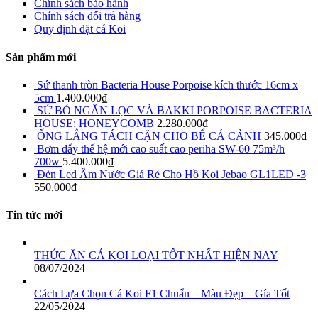
Chính sách bảo hành
Chính sách đổi trả hàng
Quy định đặt cá Koi
Sản phẩm mới
Sứ thanh tròn Bacteria House Porpoise kích thước 16cm x
5cm
1.400.000
₫
SỨ BỎ NGĂN LỌC VÀ BAKKI PORPOISE BACTERIA
HOUSE: HONEYCOMB
2.280.000
₫
ỐNG LẮNG TÁCH CẶN CHO BỂ CÁ CẢNH
345.000
₫
Bơm đẩy thế hệ mới cao suất cao periha SW-60 75m³/h
700w
5.400.000
₫
Đèn Led Âm Nước Giá Rẻ Cho Hồ Koi Jebao GL1LED -3
550.000
₫
Tin tức mới
THỨC ĂN CÁ KOI LOẠI TỐT NHẤT HIỆN NAY
08/07/2024
Cách Lựa Chọn Cá Koi F1 Chuẩn – Màu Đẹp – Gía Tốt
22/05/2024