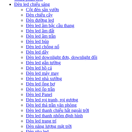
Đèn led chiếu sáng
Cột đèn sân vườn
Đèn chiếu cây
Đèn đường led
Đèn led âm bậc cầu thang
Đèn led âm đất
Đèn led âm trần
Đèn led búp
Đèn led chống nổ
Đèn led dây
Đèn led downlight đơn, downlight đôi
Đèn led gắn tường
Đèn led hồ cá
Đèn led máy may
Đèn led nhà xưởng
Đèn led ống bơ
Đèn led ốp trần
Đèn led Panel
Đèn led rọi tranh, rọi gương
Đèn led thả trần văn phòng
Đèn led thanh chiếu hắt ngoài trời
Đèn led thanh nhôm định hình
Đèn led trang trí
Đèn năng lượng mặt trời
Đèn pha led