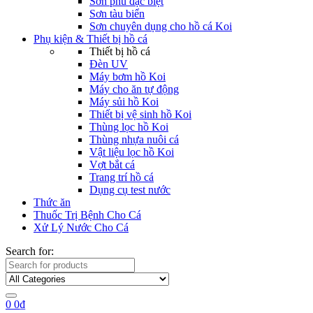
Sơn phủ đặc biệt
Sơn tàu biển
Sơn chuyên dụng cho hồ cá Koi
Phụ kiện & Thiết bị hồ cá
Thiết bị hồ cá
Đèn UV
Máy bơm hồ Koi
Máy cho ăn tự động
Máy sủi hồ Koi
Thiết bị vệ sinh hồ Koi
Thùng lọc hồ Koi
Thùng nhựa nuôi cá
Vật liệu lọc hồ Koi
Vợt bắt cá
Trang trí hồ cá
Dụng cụ test nước
Thức ăn
Thuốc Trị Bệnh Cho Cá
Xử Lý Nước Cho Cá
Search for:
0
0
₫