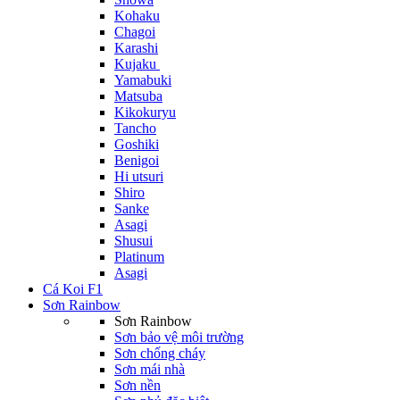
Kohaku
Chagoi
Karashi
Kujaku
Yamabuki
Matsuba
Kikokuryu
Tancho
Goshiki
Benigoi
Hi utsuri
Shiro
Sanke
Asagi
Shusui
Platinum
Asagi
Cá Koi F1
Sơn Rainbow
Sơn Rainbow
Sơn bảo vệ môi trường
Sơn chống cháy
Sơn mái nhà
Sơn nền