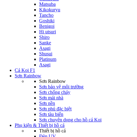
Matsuba
Kikokuryu
Tancho
Goshiki
Benigoi
Hi utsuri
Shiro
Sanke
Asagi
Shusui
Platinum
Asagi
Cá Koi F1
Sơn Rainbow
Sơn Rainbow
Sơn bảo vệ môi trường
Sơn chống cháy
Sơn mái nhà
Sơn nền
Sơn phủ đặc biệt
Sơn tàu biển
Sơn chuyên dụng cho hồ cá Koi
Phụ kiện & Thiết bị hồ cá
Thiết bị hồ cá
Đèn UV