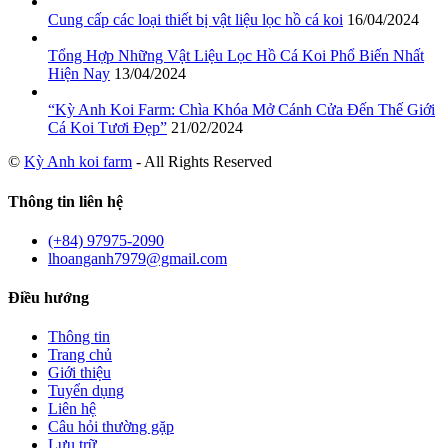
Cung cấp các loại thiết bị vật liệu lọc hồ cá koi
16/04/2024
Tổng Hợp Những Vật Liệu Lọc Hồ Cá Koi Phổ Biến Nhất
Hiện Nay
13/04/2024
“Kỳ Anh Koi Farm: Chìa Khóa Mở Cánh Cửa Đến Thế Giới
Cá Koi Tươi Đẹp”
21/02/2024
©
Kỳ Anh koi farm
- All Rights Reserved
Thông tin liên hệ
(+84) 97975-2090
lhoanganh7979@gmail.com
Điều hướng
Thông tin
Trang chủ
Giới thiệu
Tuyển dụng
Liên hệ
Câu hỏi thường gặp
Lưu trữ