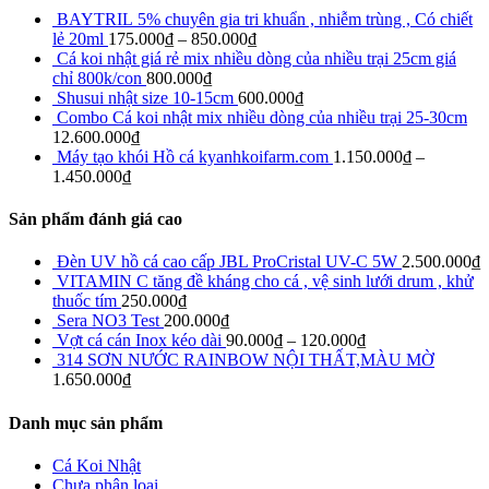
BAYTRIL 5% chuyên gia tri khuẩn , nhiễm trùng , Có chiết
lẻ 20ml
175.000
₫
–
850.000
₫
Cá koi nhật giá rẻ mix nhiều dòng của nhiều trại 25cm giá
chỉ 800k/con
800.000
₫
Shusui nhật size 10-15cm
600.000
₫
Combo Cá koi nhật mix nhiều dòng của nhiều trại 25-30cm
12.600.000
₫
Máy tạo khói Hồ cá kyanhkoifarm.com
1.150.000
₫
–
1.450.000
₫
Sản phẩm đánh giá cao
Đèn UV hồ cá cao cấp JBL ProCristal UV-C 5W
2.500.000
₫
VITAMIN C tăng đề kháng cho cá , vệ sinh lưới drum , khử
thuốc tím
250.000
₫
Sera NO3 Test
200.000
₫
Vợt cá cán Inox kéo dài
90.000
₫
–
120.000
₫
314 SƠN NƯỚC RAINBOW NỘI THẤT,MÀU MỜ
1.650.000
₫
Danh mục sản phẩm
Cá Koi Nhật
Chưa phân loại