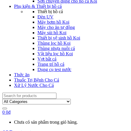
Sơn chuyên dụng cho hồ cá Koi
Phụ kiện & Thiết bị hồ cá
Thiết bị hồ cá
Đèn UV
Máy bơm hồ Koi
Máy cho ăn tự động
Máy sủi hồ Koi
Thiết bị vệ sinh hồ Koi
Thùng lọc hồ Koi
Thùng nhựa nuôi cá
Vật liệu lọc hồ Koi
Vợt bắt cá
Trang trí hồ cá
Dụng cụ test nước
Thức ăn
Thuốc Trị Bệnh Cho Cá
Xử Lý Nước Cho Cá
Search
for:
0
0
₫
Chưa có sản phẩm trong giỏ hàng.