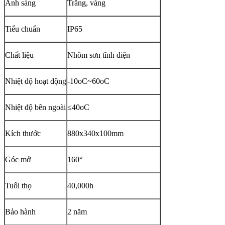
Ánh sáng
Trắng, vàng
Tiểu chuẩn
IP65
Chất liệu
Nhôm sơn tĩnh điện
Nhiệt độ hoạt động
-10oC~60oC
Nhiệt độ bên ngoài
≤40oC
Kích thước
880x340x100mm
Góc mở
160°
Tuổi thọ
40,000h
Bảo hành
2 năm