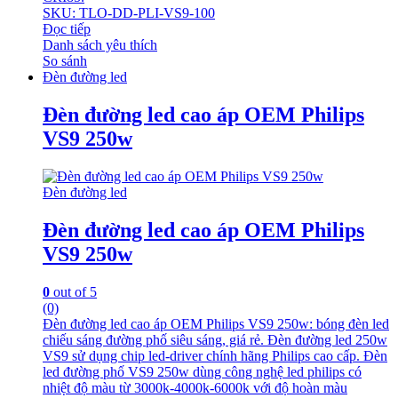
SKU: TLO-DD-PLI-VS9-100
Đọc tiếp
Danh sách yêu thích
So sánh
Đèn đường led
Đèn đường led cao áp OEM Philips
VS9 250w
Đèn đường led
Đèn đường led cao áp OEM Philips
VS9 250w
0
out of 5
(0)
Đèn đường led cao áp OEM Philips VS9 250w: bóng đèn led
chiếu sáng đường phố siêu sáng, giá rẻ. Đèn đường led 250w
VS9 sử dụng chip led-driver chính hãng Philips cao cấp. Đèn
led đường phố VS9 250w dùng công nghệ led philips có
nhiệt độ màu từ 3000k-4000k-6000k với độ hoàn màu