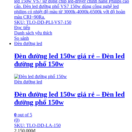
led 150w VS7 sử dụng chip led-driver chính hãng Philips cao
cấp. Đèn led đường phố VS7 150w dùng công nghệ led
philips có nhiệt độ màu từ 3000k-4000k-6500k với độ hoàn
màu CRI~90Ra.
SKU: TLO-DD-PLI-VS7-150
Đọc tiếp
Danh sách yêu thích
So sánh
Đèn đường led
Đèn đường led 150w giá rẻ – Đèn led
đường phố 150w
Đèn đường led
Đèn đường led 150w giá rẻ – Đèn led
đường phố 150w
0
out of 5
(0)
SKU: TLO-DD-LA-150
2.150.000
₫