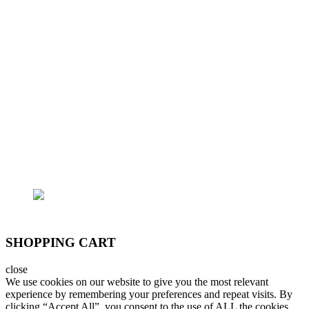
- Điện thoại: (+84) 97975-2090 - Email:
lhoanganh7979@gmail.com
- Trụ sở chính: 362/15 Thống Nhất, P.16, Q.Gò
Vấp
- Trại cá: 796/174 Lê Đức Thọ, P.15, Q.Gò Vấp
Email: lhoanganh7979@gmail.com
SĐT: (+84) 9797 52 090, (+84) 908 706 577
SHOPPING CART
close
We use cookies on our website to give you the most relevant
experience by remembering your preferences and repeat visits. By
clicking “Accept All”, you consent to the use of ALL the cookies.