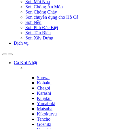
Sơn Mái Nhà
Sơn Chống Ăn Mòn
Sơn Chống Cháy
Sơn chuyên dụng cho Hồ Cá
Sơn Nền
Sơn Phủ Đặc Biệt
Sơn Tàu Biển
Sơn Xây Dựng
Dịch vụ
Cá Koi Nhật
Showa
Kohaku
Chagoi
Karashi
Kujaku
Yamabuki
Matsuba
Kikokuryu
Tancho
Goshiki