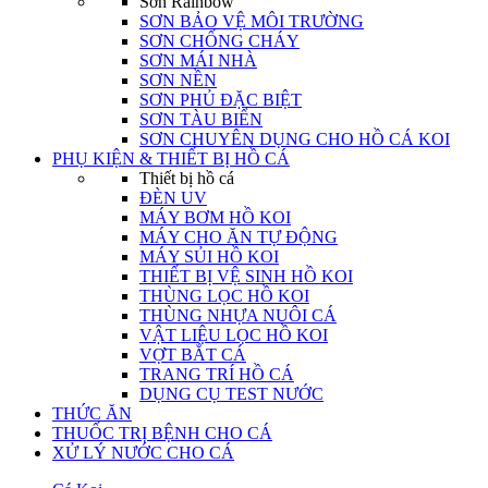
Sơn Rainbow
SƠN BẢO VỆ MÔI TRƯỜNG
SƠN CHỐNG CHÁY
SƠN MÁI NHÀ
SƠN NỀN
SƠN PHỦ ĐẶC BIỆT
SƠN TÀU BIỂN
SƠN CHUYÊN DỤNG CHO HỒ CÁ KOI
PHỤ KIỆN & THIẾT BỊ HỒ CÁ
Thiết bị hồ cá
ĐÈN UV
MÁY BƠM HỒ KOI
MÁY CHO ĂN TỰ ĐỘNG
MÁY SỦI HỒ KOI
THIẾT BỊ VỆ SINH HỒ KOI
THÙNG LỌC HỒ KOI
THÙNG NHỰA NUÔI CÁ
VẬT LIỆU LỌC HỒ KOI
VỢT BẮT CÁ
TRANG TRÍ HỒ CÁ
DỤNG CỤ TEST NƯỚC
THỨC ĂN
THUỐC TRỊ BỆNH CHO CÁ
XỬ LÝ NƯỚC CHO CÁ