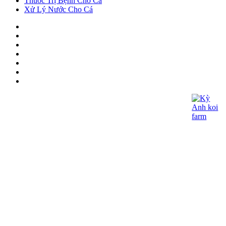
Thuốc Trị Bệnh Cho Cá
Xử Lý Nước Cho Cá
CÔNG TY TNHH KOI KỲ ANH
- Giấy CNĐKDN: 0315060027
- Ngày cấp : 21/05/2018 - Cơ quan cấp: Phòng
Đăng Ký Kinh Doanh – Sở Kế Hoạch và Đầu
Tư TP.HCM
- Địa chỉ đăng ký kinh doanh: 362/15 Thống
Nhất, Phường 16, Q.Gò Vấp, Tp.HCM