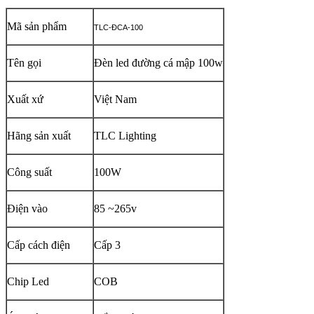
Mã sản phẩm
TLC-ĐCA-100
Tên gọi
Đèn led đường cá mập 100w
Xuất xứ
Việt Nam
Hãng sản xuất
TLC Lighting
Công suất
100W
Điện vào
85 ~265v
Cấp cách điện
Cấp 3
Chip Led
COB