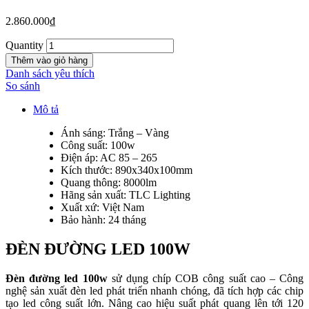
2.860.000
₫
Quantity
Thêm vào giỏ hàng
Danh sách yêu thích
So sánh
Mô tả
Ánh sáng: Trắng – Vàng
Công suất: 100w
Điện áp: AC 85 – 265
Kích thước: 890x340x100mm
Quang thông: 8000lm
Hãng sản xuất: TLC Lighting
Xuất xứ: Việt Nam
Bảo hành: 24 tháng
ĐÈN ĐƯỜNG LED 100W
Đèn đường led 100w
sử dụng chíp COB công suất cao – Công
nghệ sản xuất đèn led phát triển nhanh chóng, đã tích hợp các chip
tạo led công suất lớn. Nâng cao hiệu suất phát quang lên tới 120