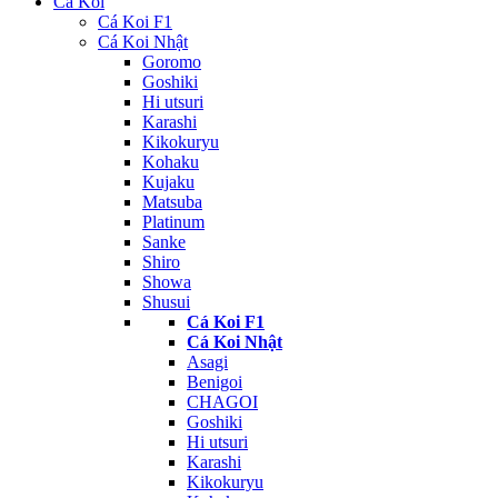
Cá Koi
Cá Koi F1
Cá Koi Nhật
Goromo
Goshiki
Hi utsuri
Karashi
Kikokuryu
Kohaku
Kujaku
Matsuba
Platinum
Sanke
Shiro
Showa
Shusui
Cá Koi F1
Cá Koi Nhật
Asagi
Benigoi
CHAGOI
Goshiki
Hi utsuri
Karashi
Kikokuryu