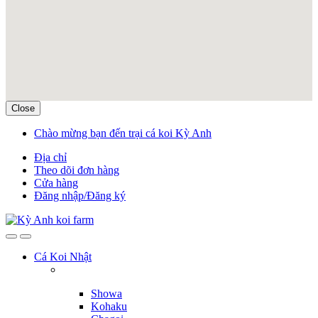
Close
Skip
Skip
Chào mừng bạn đến trại cá koi Kỳ Anh
to
to
Địa chỉ
navigation
content
Theo dõi đơn hàng
Cửa hàng
Đăng nhập/Đăng ký
Cá Koi Nhật
Showa
Kohaku