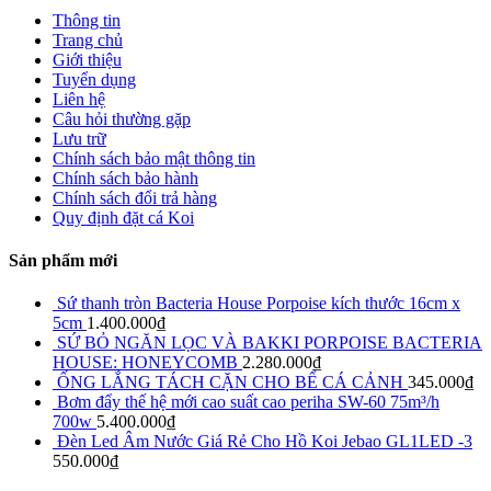
Thông tin
Trang chủ
Giới thiệu
Tuyển dụng
Liên hệ
Câu hỏi thường gặp
Lưu trữ
Chính sách bảo mật thông tin
Chính sách bảo hành
Chính sách đổi trả hàng
Quy định đặt cá Koi
Sản phẩm mới
Sứ thanh tròn Bacteria House Porpoise kích thước 16cm x
5cm
1.400.000
₫
SỨ BỎ NGĂN LỌC VÀ BAKKI PORPOISE BACTERIA
HOUSE: HONEYCOMB
2.280.000
₫
ỐNG LẮNG TÁCH CẶN CHO BỂ CÁ CẢNH
345.000
₫
Bơm đẩy thế hệ mới cao suất cao periha SW-60 75m³/h
700w
5.400.000
₫
Đèn Led Âm Nước Giá Rẻ Cho Hồ Koi Jebao GL1LED -3
550.000
₫