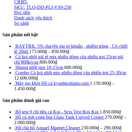
CRI85.
SKU: TLO-DD-PLI-VS9-250
Đọc tiếp
Danh sách yêu thích
So sánh
Sản phẩm nổi bật
BAYTRIL 5% chuyên gia tri khuẩn , nhiễm trùng , Có chiết
lẻ 20ml
175.000
₫
–
850.000
₫
Cá koi nhật giá rẻ mix nhiều dòng của nhiều trại 25cm giá
chỉ 800k/con
800.000
₫
Shusui nhật size 10-15cm
600.000
₫
Combo Cá koi nhật mix nhiều dòng của nhiều trại 25-30cm
12.600.000
₫
Máy tạo khói Hồ cá kyanhkoifarm.com
1.150.000
₫
–
1.450.000
₫
Sản phẩm đánh giá cao
Bộ test 9 chỉ tiêu cá Koi - Sera Test Box Koi
1.850.000
₫
Hồ cá mặt cong Ista Glass Tank Curved Corner
270.000
₫
–
2.000.000
₫
Hít chà hồ Aquael Magnet Cleaner
230.000
₫
–
290.000
₫