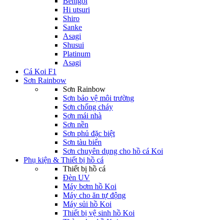
Benigoi
Hi utsuri
Shiro
Sanke
Asagi
Shusui
Platinum
Asagi
Cá Koi F1
Sơn Rainbow
Sơn Rainbow
Sơn bảo vệ môi trường
Sơn chống cháy
Sơn mái nhà
Sơn nền
Sơn phủ đặc biệt
Sơn tàu biển
Sơn chuyên dụng cho hồ cá Koi
Phụ kiện & Thiết bị hồ cá
Thiết bị hồ cá
Đèn UV
Máy bơm hồ Koi
Máy cho ăn tự động
Máy sủi hồ Koi
Thiết bị vệ sinh hồ Koi