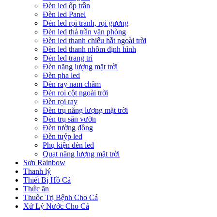
Đèn led ốp trần
Đèn led Panel
Đèn led rọi tranh, rọi gương
Đèn led thả trần văn phòng
Đèn led thanh chiếu hắt ngoài trời
Đèn led thanh nhôm định hình
Đèn led trang trí
Đèn năng lượng mặt trời
Đèn pha led
Đèn ray nam châm
Đèn rọi cột ngoài trời
Đèn rọi ray
Đèn trụ năng lượng mặt trời
Đèn trụ sân vườn
Đèn tường đồng
Đèn tuýp led
Phụ kiện đèn led
Quạt năng lượng mặt trời
Sơn Rainbow
Thanh lý
Thiết Bị Hồ Cá
Thức ăn
Thuốc Trị Bệnh Cho Cá
Xử Lý Nước Cho Cá