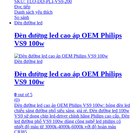
SKU: TLO-DD-PLI-VS9-200
Đọc tiếp
Danh sách yêu thích
So sánh
Đèn đường led
Đèn đường led cao áp OEM Philips
VS9 100w
Đèn đường led
Đèn đường led cao áp OEM Philips
VS9 100w
0
out of 5
(0)
Đèn đường led cao áp OEM Philips VS9 100w: bóng đèn led
chiếu sáng đường phố siêu sáng, giá rẻ. Đèn đường led 100w
VS9 sử dụng chip led-driver chính hãng Philips cao cấp. Đèn
led đường phố VS9 100w dùng công nghệ led philips có
nhiệt độ màu từ 3000k-4000k-6000k với độ hoàn màu
CRI85.