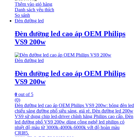
Thêm vào giỏ hàng
Danh sách yêu thích
So sánh
Đèn đường led
Đèn đường led cao áp OEM Philips
VS9 200w
Đèn đường led
Đèn đường led cao áp OEM Philips
VS9 200w
0
out of 5
(0)
Đèn đường led cao áp OEM Philips VS9 200w: bóng đèn led
chiếu sáng đường phố siêu sáng, giá rẻ. Đèn đường led 200w
VS9 sử dụng chip led-driver chính hãng Philips cao cấp. Đèn
led đường phố VS9 200w dùng công nghệ led philips có
nhiệt độ màu từ 3000k-4000k-6000k với độ hoàn màu
CRI85.