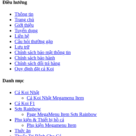
Điều hướng
Thông tin
Trang chủ
Giới thiệu
Tuyển dụng
Liên hệ
Câu hỏi thường gặp
Lưu trữ
Chính sách bảo mật thông tin
Chính sách bảo hành
Chính sách đổi trả hàng
Quy định đặt cá Koi
Danh mục
Cá Koi Nhật
Cá Koi Nhật Megamenu Item
Cá Koi F1
Sơn Rainbow
Page MegaMenu Item Sơn Rainbow
Phụ kiện & Thiết bị hồ cá
Phụ kiện Megamenu Item
Thức ăn