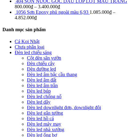
404 SƠN NƯỚC GỐC DẦU LỚP LÓT MÀU TRẮNG
800.000
₫
–
3.400.000
₫
1056 Sơn Epoxy phủ ngoài màu 6,93
1.085.000
₫
–
4.852.000
₫
Danh mục sản phẩm
Cá Koi Nhật
Chưa phân loại
Đèn led chiếu sáng
Cột đèn sân vườn
Đèn chiếu cây
Đèn đường led
Đèn led âm bậc cầu thang
Đèn led âm đất
Đèn led âm trần
Đèn led búp
Đèn led chống nổ
Đèn led dây
Đèn led downlight đơn, downlight đôi
Đèn led gắn tường
Đèn led hồ cá
Đèn led máy may
Đèn led nhà xưởng
Đèn led ống bơ