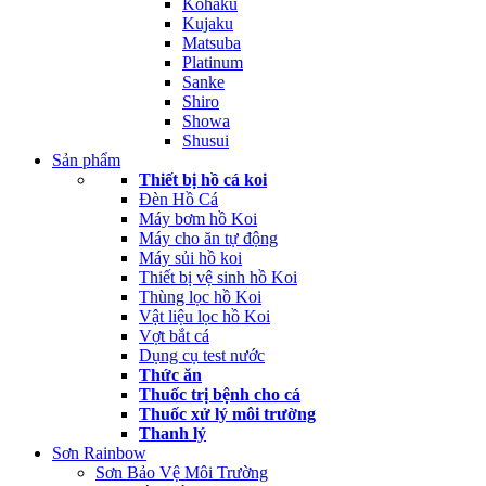
Kohaku
Kujaku
Matsuba
Platinum
Sanke
Shiro
Showa
Shusui
Sản phẩm
Thiết bị hồ cá koi
Đèn Hồ Cá
Máy bơm hồ Koi
Máy cho ăn tự động
Máy sủi hồ koi
Thiết bị vệ sinh hồ Koi
Thùng lọc hồ Koi
Vật liệu lọc hồ Koi
Vợt bắt cá
Dụng cụ test nước
Thức ăn
Thuốc trị bệnh cho cá
Thuốc xử lý môi trường
Thanh lý
Sơn Rainbow
Sơn Bảo Vệ Môi Trường