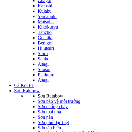
Chagoi
Karashi
Kujaku
Yamabuki
Matsuba
Kikokuryu
Tancho
Goshiki
Benigoi
Hi utsuri
Shiro
Sanke
Asagi
Shusui
Platinum
Asagi
Cá Koi F1
Sơn Rainbow
Sơn Rainbow
Sơn bảo vệ môi trường
Sơn chống cháy
Sơn mái nhà
Sơn nền
Sơn phủ đặc biệt
Sơn tàu biển