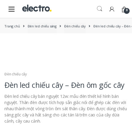
Skip
Skip
to
to
0
navigation
content
Trang chủ
Đèn led chiếu sáng
Đèn chiếu cây
Đèn led chiếu cây – Đèn
New
Đèn chiếu cây
Đèn led chiếu cây – Đèn ôm gốc cây
Đèn led chiếu cây bán nguyệt 12w: mẫu đèn thiết kế hình bán
nguyệt. Thân đèn được tích hợp sẵn giắc nối để ghép các đèn với
nhau thành một vòng tròn ôm sát thân cây. Đèn được dùng chiếu
sáng gốc cây và hắt sáng cho các tán lá trên cao của cây dừa
cảnh, cây cau cảnh.