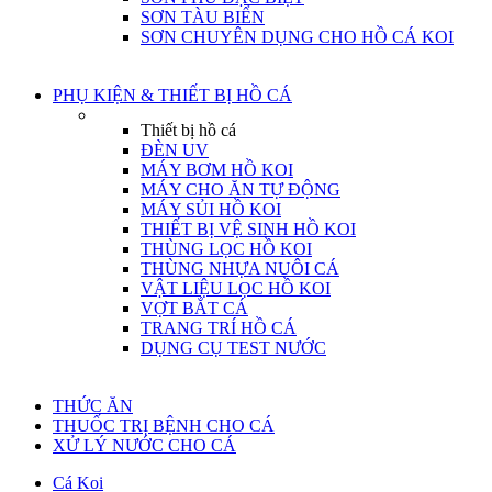
SƠN TÀU BIỂN
SƠN CHUYÊN DỤNG CHO HỒ CÁ KOI
PHỤ KIỆN & THIẾT BỊ HỒ CÁ
Thiết bị hồ cá
ĐÈN UV
MÁY BƠM HỒ KOI
MÁY CHO ĂN TỰ ĐỘNG
MÁY SỦI HỒ KOI
THIẾT BỊ VỆ SINH HỒ KOI
THÙNG LỌC HỒ KOI
THÙNG NHỰA NUÔI CÁ
VẬT LIỆU LỌC HỒ KOI
VỢT BẮT CÁ
TRANG TRÍ HỒ CÁ
DỤNG CỤ TEST NƯỚC
THỨC ĂN
THUỐC TRỊ BỆNH CHO CÁ
XỬ LÝ NƯỚC CHO CÁ
Cá Koi