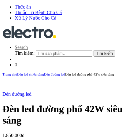
Thức ăn
Thuốc Trị Bệnh Cho Cá
Xử Lý Nước Cho Cá
Search
Tìm kiếm:
Tìm kiếm
0
Trang chủ
Đèn led chiếu sáng
Đèn đường led
Đèn led đường phố 42W siêu sáng
Đèn đường led
Đèn led đường phố 42W siêu
New
sáng
1.850.000
₫