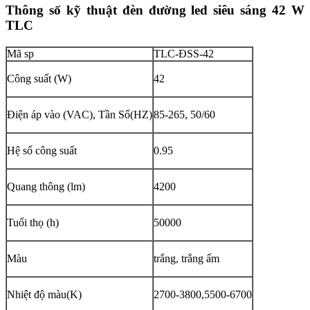
Thông số kỹ thuật đèn đường led siêu sáng 42 W
TLC
Mã sp
TLC-ĐSS-42
Công suất (W)
42
Điện áp vào (VAC), Tần Số(HZ)
85-265, 50/60
Hệ số công suất
0.95
Quang thông (lm)
4200
Tuổi thọ (h)
50000
Màu
trắng, trắng ấm
Nhiệt độ màu(K)
2700-3800,5500-6700