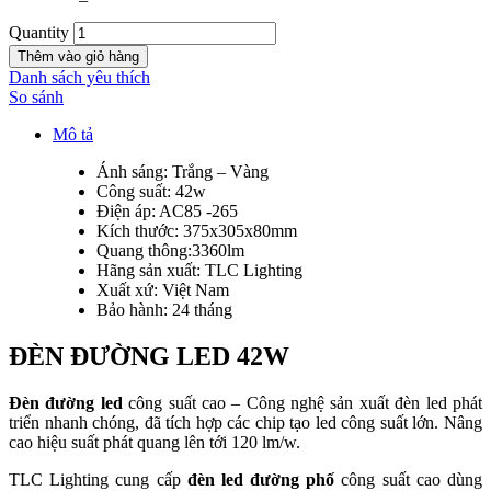
Quantity
Thêm vào giỏ hàng
Danh sách yêu thích
So sánh
Mô tả
Ánh sáng: Trắng – Vàng
Công suất: 42w
Điện áp: AC85 -265
Kích thước: 375x305x80mm
Quang thông:3360lm
Hãng sản xuất: TLC Lighting
Xuất xứ: Việt Nam
Bảo hành: 24 tháng
ĐÈN ĐƯỜNG LED 42W
Đèn đường led
công suất cao – Công nghệ sản xuất đèn led phát
triển nhanh chóng, đã tích hợp các chip tạo led công suất lớn. Nâng
cao hiệu suất phát quang lên tới 120 lm/w.
TLC Lighting cung cấp
đèn led đường phố
công suất cao dùng