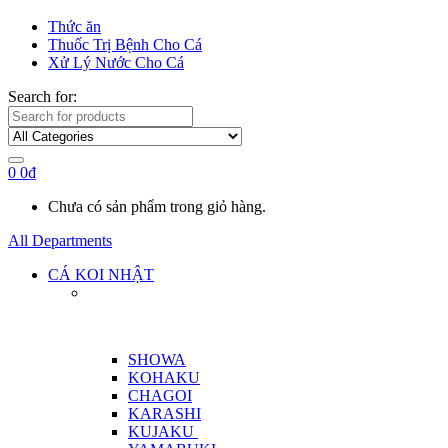
Thức ăn
Thuốc Trị Bệnh Cho Cá
Xử Lý Nước Cho Cá
Search for:
0
0
₫
Chưa có sản phẩm trong giỏ hàng.
All Departments
CÁ KOI NHẬT
SHOWA
KOHAKU
CHAGOI
KARASHI
KUJAKU