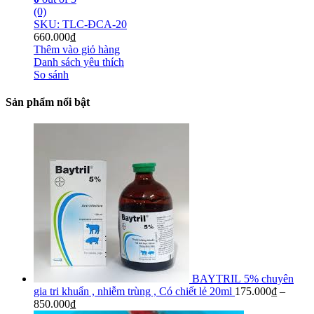
(0)
SKU: TLC-ĐCA-20
660.000
₫
Thêm vào giỏ hàng
Danh sách yêu thích
So sánh
Sản phẩm nổi bật
BAYTRIL 5% chuyên
gia tri khuẩn , nhiễm trùng , Có chiết lẻ 20ml
175.000
₫
–
850.000
₫