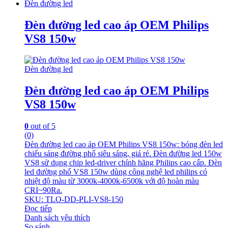
Đèn đường led
Đèn đường led cao áp OEM Philips
VS8 150w
Đèn đường led
Đèn đường led cao áp OEM Philips
VS8 150w
0
out of 5
(0)
Đèn đường led cao áp OEM Philips VS8 150w: bóng đèn led
chiếu sáng đường phố siêu sáng, giá rẻ. Đèn đường led 150w
VS8 sử dụng chip led-driver chính hãng Philips cao cấp. Đèn
led đường phố VS8 150w dùng công nghệ led philips có
nhiệt độ màu từ 3000k-4000k-6500k với độ hoàn màu
CRI~90Ra.
SKU: TLO-DD-PLI-VS8-150
Đọc tiếp
Danh sách yêu thích
So sánh