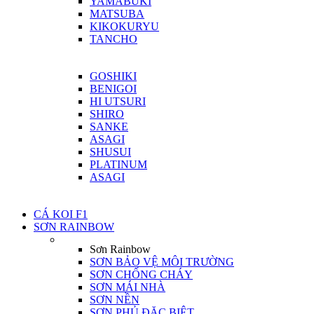
YAMABUKI
MATSUBA
KIKOKURYU
TANCHO
GOSHIKI
BENIGOI
HI UTSURI
SHIRO
SANKE
ASAGI
SHUSUI
PLATINUM
ASAGI
CÁ KOI F1
SƠN RAINBOW
Sơn Rainbow
SƠN BẢO VỆ MÔI TRƯỜNG
SƠN CHỐNG CHÁY
SƠN MÁI NHÀ
SƠN NỀN
SƠN PHỦ ĐẶC BIỆT