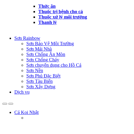
Thức ăn
Thuốc trị bệnh cho cá
Thuốc xử lý môi trường
Thanh lý
Sơn Rainbow
Sơn Bảo Vệ Môi Trường
Sơn Mái Nhà
Sơn Chống Ăn Mòn
Sơn Chống Cháy
Sơn chuyên dụng cho Hồ Cá
Sơn Nền
Sơn Phủ Đặc Biệt
Sơn Tàu Biển
Sơn Xây Dựng
Dịch vụ
Cá Koi Nhật