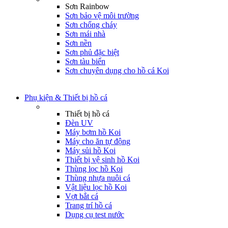
Sơn Rainbow
Sơn bảo vệ môi trường
Sơn chống cháy
Sơn mái nhà
Sơn nền
Sơn phủ đặc biệt
Sơn tàu biển
Sơn chuyên dụng cho hồ cá Koi
Phụ kiện & Thiết bị hồ cá
Thiết bị hồ cá
Đèn UV
Máy bơm hồ Koi
Máy cho ăn tự động
Máy sủi hồ Koi
Thiết bị vệ sinh hồ Koi
Thùng lọc hồ Koi
Thùng nhựa nuôi cá
Vật liệu lọc hồ Koi
Vợt bắt cá
Trang trí hồ cá
Dụng cụ test nước