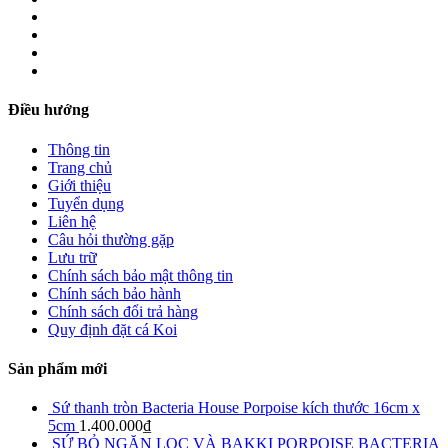
Điều hướng
Thông tin
Trang chủ
Giới thiệu
Tuyển dụng
Liên hệ
Câu hỏi thường gặp
Lưu trữ
Chính sách bảo mật thông tin
Chính sách bảo hành
Chính sách đổi trả hàng
Quy định đặt cá Koi
Sản phẩm mới
Sứ thanh tròn Bacteria House Porpoise kích thước 16cm x
5cm
1.400.000
₫
SỨ BỎ NGĂN LỌC VÀ BAKKI PORPOISE BACTERIA