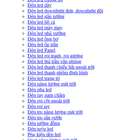
Đèn led dây
Đèn led downlight đơn, downlight đôi
Đèn led gắn tường
Đèn led hồ cá
Đèn led máy may
Đèn led nhà xưởng
Đèn led ống bơ
Đèn led ốp trần
Đèn led Panel
Đèn led rọi tranh, rọi gương
Đèn led thả trần văn phòng
Đèn led thanh chiếu hắt ngoài trời
Đèn led thanh nhôm định hình
Đèn led trang trí
Đèn năng lượng mặt trời
Đèn pha led
Đèn ray nam châm
Đèn rọi cột ngoài trời
Đèn rọi ray
Đèn trụ năng lượng mặt trời
Đèn trụ sân vườn
Đèn tường đồng
Đèn tuýp led
Phụ kiện đèn led