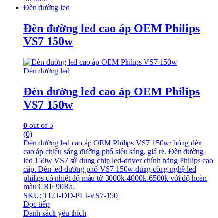
Đèn đường led
Đèn đường led cao áp OEM Philips
VS7 150w
Đèn đường led
Đèn đường led cao áp OEM Philips
VS7 150w
0
out of 5
(0)
Đèn đường led cao áp OEM Philips VS7 150w: bóng đèn
cao áp chiếu sáng đường phố siêu sáng, giá rẻ. Đèn đường
led 150w VS7 sử dụng chip led-driver chính hãng Philips cao
cấp. Đèn led đường phố VS7 150w dùng công nghệ led
philips có nhiệt độ màu từ 3000k-4000k-6500k với độ hoàn
màu CRI~90Ra.
SKU: TLO-DD-PLI-VS7-150
Đọc tiếp
Danh sách yêu thích