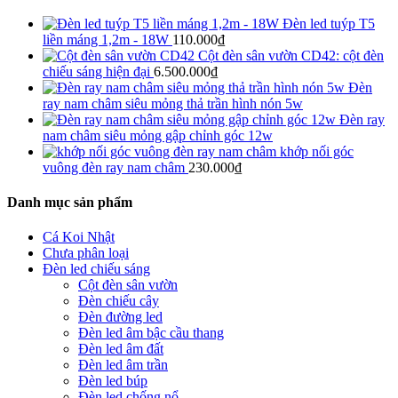
Đèn led tuýp T5
liền máng 1,2m - 18W
110.000
₫
Cột đèn sân vườn CD42: cột đèn
chiếu sáng hiện đại
6.500.000
₫
Đèn
ray nam châm siêu mỏng thả trần hình nón 5w
Đèn ray
nam châm siêu mỏng gập chỉnh góc 12w
khớp nối góc
vuông đèn ray nam châm
230.000
₫
Danh mục sản phẩm
Cá Koi Nhật
Chưa phân loại
Đèn led chiếu sáng
Cột đèn sân vườn
Đèn chiếu cây
Đèn đường led
Đèn led âm bậc cầu thang
Đèn led âm đất
Đèn led âm trần
Đèn led búp
Đèn led chống nổ