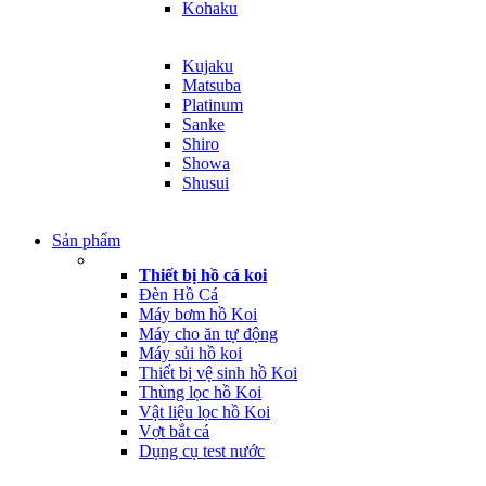
Kohaku
Kujaku
Matsuba
Platinum
Sanke
Shiro
Showa
Shusui
Sản phẩm
Thiết bị hồ cá koi
Đèn Hồ Cá
Máy bơm hồ Koi
Máy cho ăn tự động
Máy sủi hồ koi
Thiết bị vệ sinh hồ Koi
Thùng lọc hồ Koi
Vật liệu lọc hồ Koi
Vợt bắt cá
Dụng cụ test nước