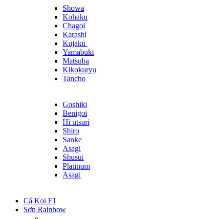
Showa
Kohaku
Chagoi
Karashi
Kujaku
Yamabuki
Matsuba
Kikokuryu
Tancho
Goshiki
Benigoi
Hi utsuri
Shiro
Sanke
Asagi
Shusui
Platinum
Asagi
Cá Koi F1
Sơn Rainbow