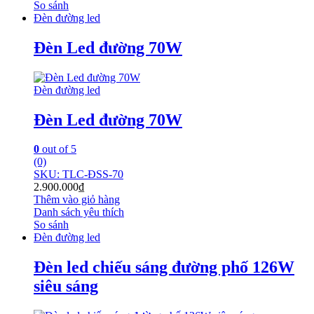
So sánh
Đèn đường led
Đèn Led đường 70W
Đèn đường led
Đèn Led đường 70W
0
out of 5
(0)
SKU: TLC-ĐSS-70
2.900.000
₫
Thêm vào giỏ hàng
Danh sách yêu thích
So sánh
Đèn đường led
Đèn led chiếu sáng đường phố 126W
siêu sáng