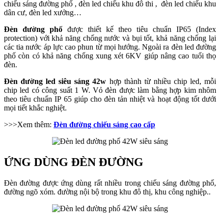
chiếu sáng đường phố , đèn led chiếu khu đô thi , đèn led chiếu khu
dân cư, đèn led xưởng…
Đèn đường phố
được thiết kế theo tiêu chuẩn IP65 (Index
protection) với khả năng chống nước và bụi tốt, khả năng chống lại
các tia nước áp lực cao phun từ mọi hướng. Ngoài ra đèn led đường
phố còn có khả năng chống xung xét 6KV giúp nâng cao tuổi thọ
đèn.
Đèn đường led siêu sáng 42w
hợp thành từ nhiều chip led, mỗi
chip led có công suất 1 W. Vỏ đèn được làm bằng hợp kim nhôm
theo tiêu chuẩn IP 65 giúp cho đèn tản nhiệt và hoạt động tốt dưới
mọi tiết khắc nghiệt.
>>>Xem thêm:
Đèn đường chiếu sáng cao cấp
ỨNG DÙNG ĐÈN ĐƯỜNG
Đèn đường được ứng dùng rất nhiều trong chiếu sáng đường phố,
đường ngõ xóm. đường nội bộ trong khu đô thị, khu công nghiệp..