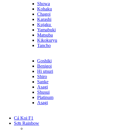
Showa
Kohaku
Chagoi
Karashi
Kujaku
Yamabuki
Matsuba
Kikokuryu
Tancho
Goshiki
Benigoi
Hi utsuri
Shiro
Sanke
Asagi
Shusui
Platinum
Asagi
Cá Koi F1
Sơn Rainbow