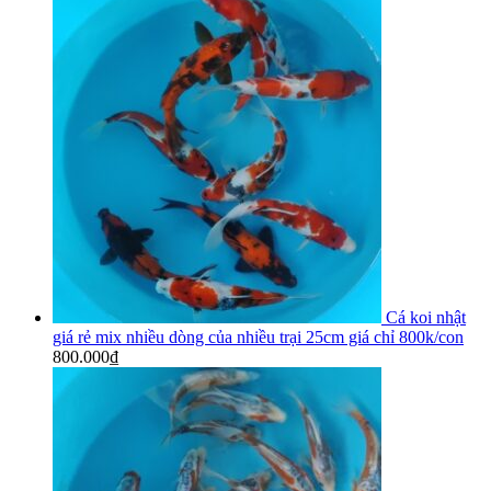
Cá koi nhật
giá rẻ mix nhiều dòng của nhiều trại 25cm giá chỉ 800k/con
800.000
₫