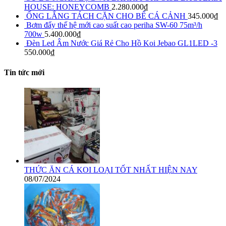
HOUSE: HONEYCOMB
2.280.000
₫
ỐNG LẮNG TÁCH CẶN CHO BỂ CÁ CẢNH
345.000
₫
Bơm đẩy thế hệ mới cao suất cao periha SW-60 75m³/h
700w
5.400.000
₫
Đèn Led Âm Nước Giá Rẻ Cho Hồ Koi Jebao GL1LED -3
550.000
₫
Tin tức mới
THỨC ĂN CÁ KOI LOẠI TỐT NHẤT HIỆN NAY
08/07/2024