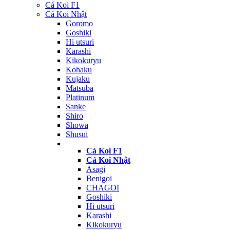
Cá Koi F1
Cá Koi Nhật
Goromo
Goshiki
Hi utsuri
Karashi
Kikokuryu
Kohaku
Kujaku
Matsuba
Platinum
Sanke
Shiro
Showa
Shusui
Cá Koi F1
Cá Koi Nhật
Asagi
Benigoi
CHAGOI
Goshiki
Hi utsuri
Karashi
Kikokuryu