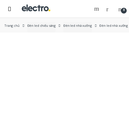
Skip
Skip
to
to
0
navigation
content
Trang chủ
Đèn led chiếu sáng
Đèn led nhà xưởng
Đèn led nhà xưởng
New