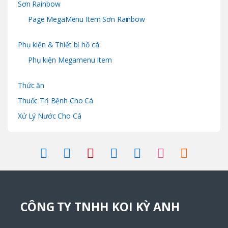
Sơn Rainbow
Page MegaMenu Item Sơn Rainbow
Phụ kiện & Thiết bị hồ cá
Phụ kiện Megamenu Item
Thức ăn
Thuốc Trị Bệnh Cho Cá
Xử Lý Nước Cho Cá
CÔNG TY TNHH KOI KỲ ANH