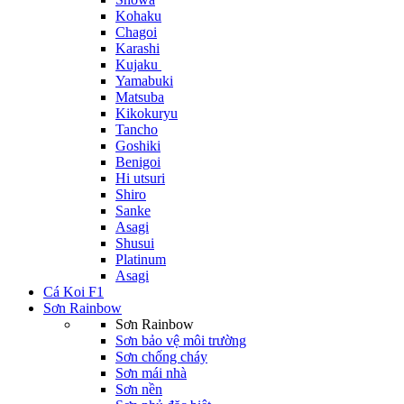
Kohaku
Chagoi
Karashi
Kujaku
Yamabuki
Matsuba
Kikokuryu
Tancho
Goshiki
Benigoi
Hi utsuri
Shiro
Sanke
Asagi
Shusui
Platinum
Asagi
Cá Koi F1
Sơn Rainbow
Sơn Rainbow
Sơn bảo vệ môi trường
Sơn chống cháy
Sơn mái nhà
Sơn nền