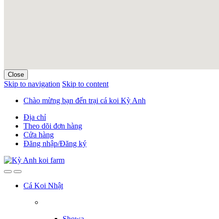
Close
Skip to navigation
Skip to content
Chào mừng bạn đến trại cá koi Kỳ Anh
Địa chỉ
Theo dõi đơn hàng
Cửa hàng
Đăng nhập/Đăng ký
Cá Koi Nhật
Showa