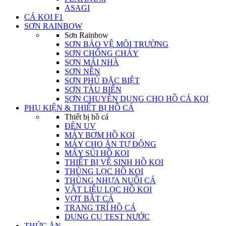
ASAGI
CÁ KOI F1
SƠN RAINBOW
Sơn Rainbow
SƠN BẢO VỆ MÔI TRƯỜNG
SƠN CHỐNG CHÁY
SƠN MÁI NHÀ
SƠN NỀN
SƠN PHỦ ĐẶC BIỆT
SƠN TÀU BIỂN
SƠN CHUYÊN DỤNG CHO HỒ CÁ KOI
PHỤ KIỆN & THIẾT BỊ HỒ CÁ
Thiết bị hồ cá
ĐÈN UV
MÁY BƠM HỒ KOI
MÁY CHO ĂN TỰ ĐỘNG
MÁY SỦI HỒ KOI
THIẾT BỊ VỆ SINH HỒ KOI
THÙNG LỌC HỒ KOI
THÙNG NHỰA NUÔI CÁ
VẬT LIỆU LỌC HỒ KOI
VỢT BẮT CÁ
TRANG TRÍ HỒ CÁ
DỤNG CỤ TEST NƯỚC
THỨC ĂN