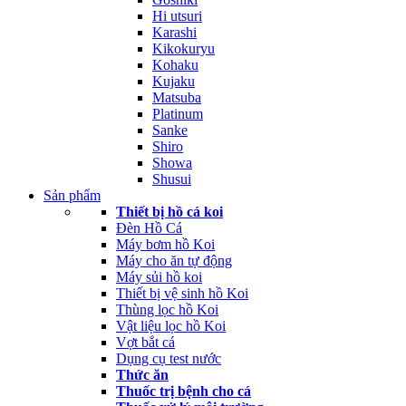
Hi utsuri
Karashi
Kikokuryu
Kohaku
Kujaku
Matsuba
Platinum
Sanke
Shiro
Showa
Shusui
Sản phẩm
Thiết bị hồ cá koi
Đèn Hồ Cá
Máy bơm hồ Koi
Máy cho ăn tự động
Máy sủi hồ koi
Thiết bị vệ sinh hồ Koi
Thùng lọc hồ Koi
Vật liệu lọc hồ Koi
Vợt bắt cá
Dụng cụ test nước
Thức ăn
Thuốc trị bệnh cho cá