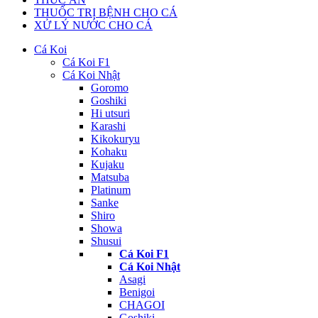
THUỐC TRỊ BỆNH CHO CÁ
XỬ LÝ NƯỚC CHO CÁ
Cá Koi
Cá Koi F1
Cá Koi Nhật
Goromo
Goshiki
Hi utsuri
Karashi
Kikokuryu
Kohaku
Kujaku
Matsuba
Platinum
Sanke
Shiro
Showa
Shusui
Cá Koi F1
Cá Koi Nhật
Asagi
Benigoi
CHAGOI
Goshiki