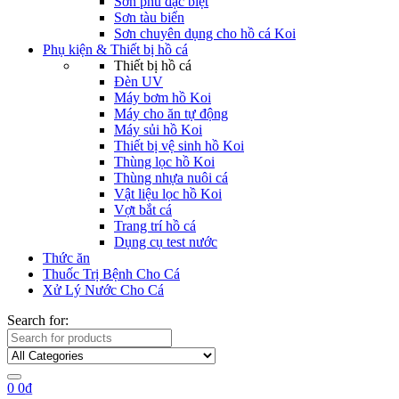
Sơn phủ đặc biệt
Sơn tàu biển
Sơn chuyên dụng cho hồ cá Koi
Phụ kiện & Thiết bị hồ cá
Thiết bị hồ cá
Đèn UV
Máy bơm hồ Koi
Máy cho ăn tự động
Máy sủi hồ Koi
Thiết bị vệ sinh hồ Koi
Thùng lọc hồ Koi
Thùng nhựa nuôi cá
Vật liệu lọc hồ Koi
Vợt bắt cá
Trang trí hồ cá
Dụng cụ test nước
Thức ăn
Thuốc Trị Bệnh Cho Cá
Xử Lý Nước Cho Cá
Search for:
0
0
₫