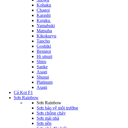
Kohaku
Chagoi
Karashi
Kujaku
Yamabuki
Matsuba
Kikokuryu
Tancho
Goshiki
Benigoi
Hi utsuri
Shiro
Sanke
Asagi
Shusui
Platinum
Asagi
Cá Koi F1
Sơn Rainbow
Sơn Rainbow
Sơn bảo vệ môi trường
Sơn chống cháy
Sơn mái nhà
Sơn nền