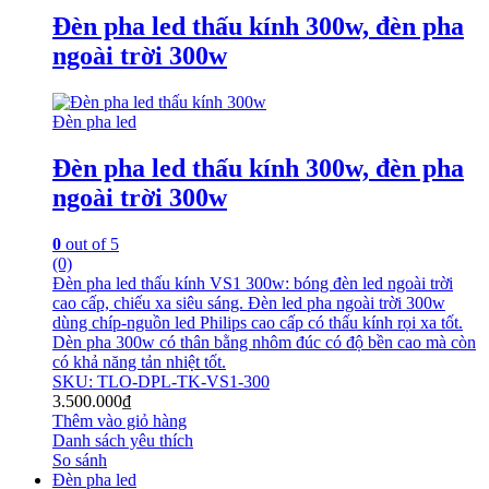
Đèn pha led thấu kính 300w, đèn pha
ngoài trời 300w
Đèn pha led
Đèn pha led thấu kính 300w, đèn pha
ngoài trời 300w
0
out of 5
(0)
Đèn pha led thấu kính VS1 300w: bóng đèn led ngoài trời
cao cấp, chiếu xa siêu sáng. Đèn led pha ngoài trời 300w
dùng chíp-nguồn led Philips cao cấp có thấu kính rọi xa tốt.
Dèn pha 300w có thân bằng nhôm đúc có độ bền cao mà còn
có khả năng tản nhiệt tốt.
SKU: TLO-DPL-TK-VS1-300
3.500.000
₫
Thêm vào giỏ hàng
Danh sách yêu thích
So sánh
Đèn pha led