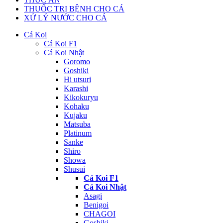
THUỐC TRỊ BỆNH CHO CÁ
XỬ LÝ NƯỚC CHO CÁ
Cá Koi
Cá Koi F1
Cá Koi Nhật
Goromo
Goshiki
Hi utsuri
Karashi
Kikokuryu
Kohaku
Kujaku
Matsuba
Platinum
Sanke
Shiro
Showa
Shusui
Cá Koi F1
Cá Koi Nhật
Asagi
Benigoi
CHAGOI
Goshiki