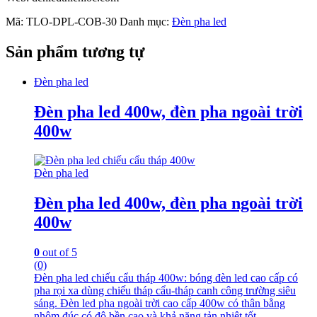
Mã:
TLO-DPL-COB-30
Danh mục:
Đèn pha led
Sản phẩm tương tự
Đèn pha led
Đèn pha led 400w, đèn pha ngoài trời
400w
Đèn pha led
Đèn pha led 400w, đèn pha ngoài trời
400w
0
out of 5
(0)
Đèn pha led chiếu cẩu tháp 400w: bóng đèn led cao cấp có
pha rọi xa dùng chiếu tháp cẩu-tháp canh công trường siêu
sáng. Đèn led pha ngoài trời cao cấp 400w có thân bằng
nhôm đúc có độ bền cao và khả năng tản nhiệt tốt.