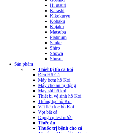
Hi utsuri
Karashi
Kikokuryu
Kohaku
Kujaku
Matsuba
Platinum
Sanke
Shiro
Showa
Shusui
Sản phẩm
Thiết bị hồ cá koi
Đèn Hồ Cá
Máy bơm hồ Koi
Máy cho ăn tự động
Máy sủi hồ koi
Thiết bị vệ sinh hồ Koi
Thùng lọc hồ Koi
Vật liệu lọc hồ Koi
Vợt bắt cá
Dụng cụ test nước
Thức ăn
Thuốc trị bệnh cho cá