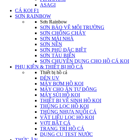
ASAGI
CÁ KOI F1
SƠN RAINBOW
Sơn Rainbow
SƠN BẢO VỆ MÔI TRƯỜNG
SƠN CHỐNG CHÁY
SƠN MÁI NHÀ
SƠN NỀN
SƠN PHỦ ĐẶC BIỆT
SƠN TÀU BIỂN
SƠN CHUYÊN DỤNG CHO HỒ CÁ KOI
PHỤ KIỆN & THIẾT BỊ HỒ CÁ
Thiết bị hồ cá
ĐÈN UV
MÁY BƠM HỒ KOI
MÁY CHO ĂN TỰ ĐỘNG
MÁY SỦI HỒ KOI
THIẾT BỊ VỆ SINH HỒ KOI
THÙNG LỌC HỒ KOI
THÙNG NHỰA NUÔI CÁ
VẬT LIỆU LỌC HỒ KOI
VỢT BẮT CÁ
TRANG TRÍ HỒ CÁ
DỤNG CỤ TEST NƯỚC
THỨC ĂN