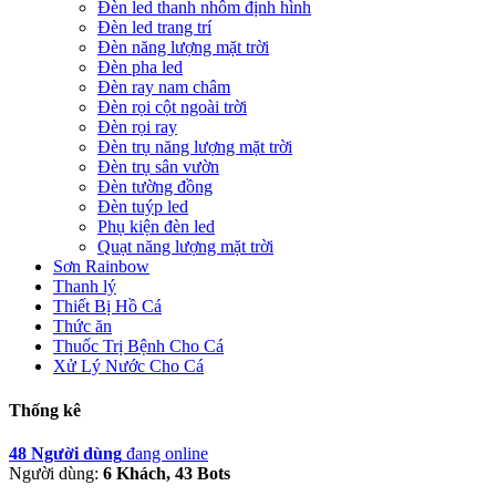
Đèn led thanh nhôm định hình
Đèn led trang trí
Đèn năng lượng mặt trời
Đèn pha led
Đèn ray nam châm
Đèn rọi cột ngoài trời
Đèn rọi ray
Đèn trụ năng lượng mặt trời
Đèn trụ sân vườn
Đèn tường đồng
Đèn tuýp led
Phụ kiện đèn led
Quạt năng lượng mặt trời
Sơn Rainbow
Thanh lý
Thiết Bị Hồ Cá
Thức ăn
Thuốc Trị Bệnh Cho Cá
Xử Lý Nước Cho Cá
Thống kê
48 Người dùng
đang online
Người dùng:
6 Khách, 43 Bots