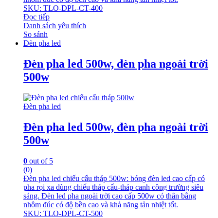
SKU: TLO-DPL-CT-400
Đọc tiếp
Danh sách yêu thích
So sánh
Đèn pha led
Đèn pha led 500w, đèn pha ngoài trời
500w
Đèn pha led
Đèn pha led 500w, đèn pha ngoài trời
500w
0
out of 5
(0)
Đèn pha led chiếu cẩu tháp 500w: bóng đèn led cao cấp có
pha rọi xa dùng chiếu tháp cẩu-tháp canh công trường siêu
sáng. Đèn led pha ngoài trời cao cấp 500w có thân bằng
nhôm đúc có độ bền cao và khả năng tản nhiệt tốt.
SKU: TLO-DPL-CT-500