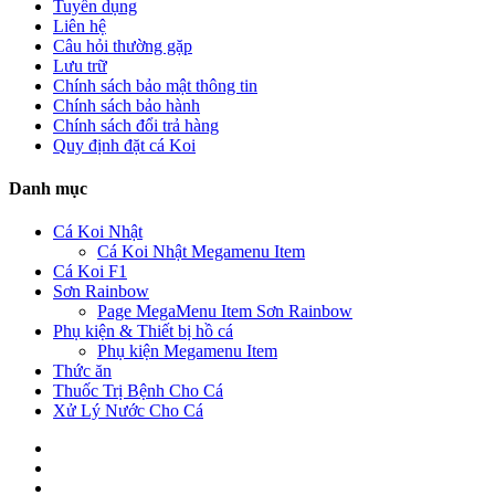
Tuyển dụng
Liên hệ
Câu hỏi thường gặp
Lưu trữ
Chính sách bảo mật thông tin
Chính sách bảo hành
Chính sách đổi trả hàng
Quy định đặt cá Koi
Danh mục
Cá Koi Nhật
Cá Koi Nhật Megamenu Item
Cá Koi F1
Sơn Rainbow
Page MegaMenu Item Sơn Rainbow
Phụ kiện & Thiết bị hồ cá
Phụ kiện Megamenu Item
Thức ăn
Thuốc Trị Bệnh Cho Cá
Xử Lý Nước Cho Cá