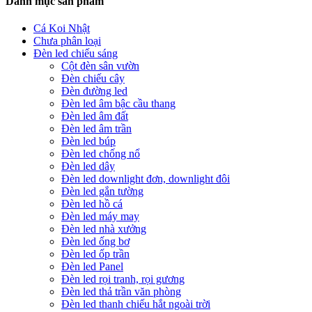
Danh mục sản phẩm
Cá Koi Nhật
Chưa phân loại
Đèn led chiếu sáng
Cột đèn sân vườn
Đèn chiếu cây
Đèn đường led
Đèn led âm bậc cầu thang
Đèn led âm đất
Đèn led âm trần
Đèn led búp
Đèn led chống nổ
Đèn led dây
Đèn led downlight đơn, downlight đôi
Đèn led gắn tường
Đèn led hồ cá
Đèn led máy may
Đèn led nhà xưởng
Đèn led ống bơ
Đèn led ốp trần
Đèn led Panel
Đèn led rọi tranh, rọi gương
Đèn led thả trần văn phòng
Đèn led thanh chiếu hắt ngoài trời