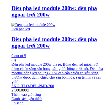
Đèn pha led module 200w: đèn pha
ngoài trời 200w
Đèn pha led
Đèn pha led module 200w: đèn pha
ngoài trời 200w
0
out of 5
(0)
Đèn pha led module 200w giá rẻ: Bóng đèn led ngoài trời
dùng chiếu sáng sân bóng, sân golf chống nước tốt. Đèn pha
module bóng led philips 200w cao cấp chiếu xa siêu sáng,
thường được dùng chiếu cho sân bóng đá, sân tennis và sân
golf.
SKU: TLO-DPL-PMD-200
2.500.000
₫
Thêm vào giỏ hàng
Danh sách yêu thích
So sánh