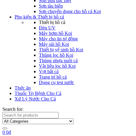
Sơn phủ đặc biệt
Sơn tàu biển
Sơn chuyên dụng cho hồ cá Koi
Phụ kiện & Thiết bị hồ cá
Thiết bị hồ cá
Đèn UV
Máy bơm hồ Koi
Máy cho ăn tự động
Máy sủi hồ Koi
Thiết bị vệ sinh hồ Koi
Thùng lọc hồ Koi
Thùng nhựa nuôi cá
Vật liệu lọc hồ Koi
Vợt bắt cá
Trang trí hồ cá
Dụng cụ test nước
Thức ăn
Thuốc Trị Bệnh Cho Cá
Xử Lý Nước Cho Cá
Search for:
0
0
₫