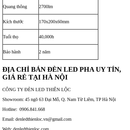
Quang thông
2700lm
Kích thước
170x200x60mm
Tuổi thọ
40,000h
Bảo hành
2 năm
ĐỊA CHỈ BÁN ĐÈN LED PHA UY TÍN,
GIÁ RẺ TẠI HÀ NỘI
CÔNG TY ĐÈN LED THIÊN LỘC
Showroom: 45 ngõ 63 Đại Mỗ, Q. Nam Từ Liêm, TP Hà Nội
Hotline: 0906.841.668
Email: denledthienloc.vn@gmail.com
Web: denledthienloc.com