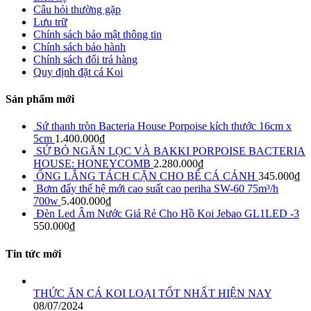
Câu hỏi thường gặp
Lưu trữ
Chính sách bảo mật thông tin
Chính sách bảo hành
Chính sách đổi trả hàng
Quy định đặt cá Koi
Sản phẩm mới
Sứ thanh tròn Bacteria House Porpoise kích thước 16cm x
5cm
1.400.000
₫
SỨ BỎ NGĂN LỌC VÀ BAKKI PORPOISE BACTERIA
HOUSE: HONEYCOMB
2.280.000
₫
ỐNG LẮNG TÁCH CẶN CHO BỂ CÁ CẢNH
345.000
₫
Bơm đẩy thế hệ mới cao suất cao periha SW-60 75m³/h
700w
5.400.000
₫
Đèn Led Âm Nước Giá Rẻ Cho Hồ Koi Jebao GL1LED -3
550.000
₫
Tin tức mới
THỨC ĂN CÁ KOI LOẠI TỐT NHẤT HIỆN NAY
08/07/2024