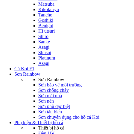
Matsuba
Kikokuryu
Tancho
Goshiki
Benigoi
Hi utsuri
Shiro
Sanke
Asagi
Shusui
Platinum
Asagi
Cá Koi F1
Sơn Rainbow
Sơn Rainbow
Sơn bảo vệ môi trường
Sơn chống cháy
Sơn mái nhà
Sơn nền
Sơn phủ đặc biệt
Sơn tàu biển
Sơn chuyên dụng cho hồ cá Koi
Phụ kiện & Thiết bị hồ cá
Thiết bị hồ cá
Đèn UV