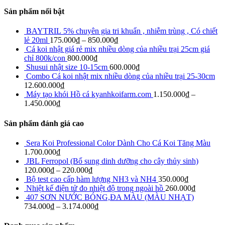
Sản phẩm nổi bật
BAYTRIL 5% chuyên gia tri khuẩn , nhiễm trùng , Có chiết
lẻ 20ml
175.000
₫
–
850.000
₫
Cá koi nhật giá rẻ mix nhiều dòng của nhiều trại 25cm giá
chỉ 800k/con
800.000
₫
Shusui nhật size 10-15cm
600.000
₫
Combo Cá koi nhật mix nhiều dòng của nhiều trại 25-30cm
12.600.000
₫
Máy tạo khói Hồ cá kyanhkoifarm.com
1.150.000
₫
–
1.450.000
₫
Sản phẩm đánh giá cao
Sera Koi Professional Color Dành Cho Cá Koi Tăng Màu
1.700.000
₫
JBL Ferropol (Bổ sung dinh dưỡng cho cây thủy sinh)
120.000
₫
–
220.000
₫
Bộ test cao cấp hàm lượng NH3 và NH4
350.000
₫
Nhiệt kế điện tử đo nhiệt độ trong ngoài hồ
260.000
₫
407 SƠN NƯỚC BÓNG,ĐA MÀU (MÀU NHẠT)
734.000
₫
–
3.174.000
₫