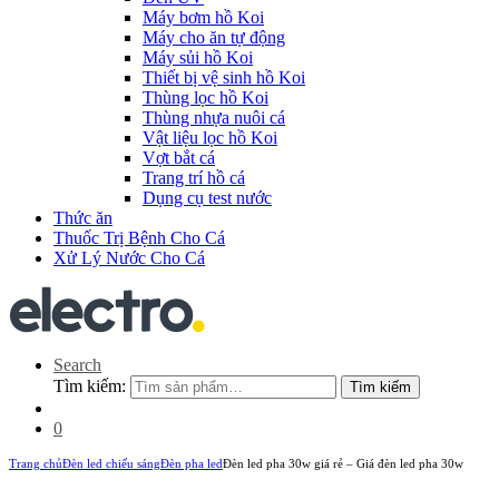
Máy bơm hồ Koi
Máy cho ăn tự động
Máy sủi hồ Koi
Thiết bị vệ sinh hồ Koi
Thùng lọc hồ Koi
Thùng nhựa nuôi cá
Vật liệu lọc hồ Koi
Vợt bắt cá
Trang trí hồ cá
Dụng cụ test nước
Thức ăn
Thuốc Trị Bệnh Cho Cá
Xử Lý Nước Cho Cá
Search
Tìm kiếm:
Tìm kiếm
0
Trang chủ
Đèn led chiếu sáng
Đèn pha led
Đèn led pha 30w giá rẻ – Giá đèn led pha 30w