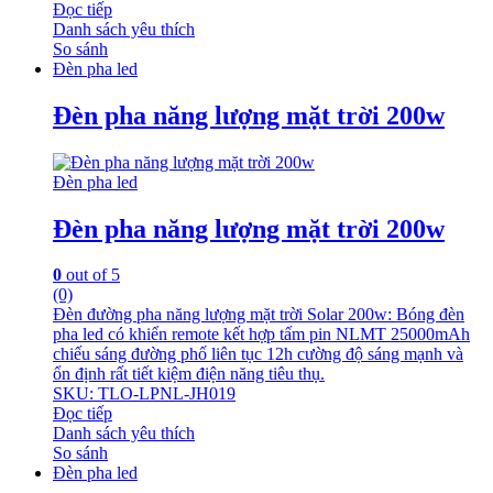
Đọc tiếp
Danh sách yêu thích
So sánh
Đèn pha led
Đèn pha năng lượng mặt trời 200w
Đèn pha led
Đèn pha năng lượng mặt trời 200w
0
out of 5
(0)
Đèn đường pha năng lượng mặt trời Solar 200w: Bóng đèn
pha led có khiển remote kết hợp tấm pin NLMT 25000mAh
chiếu sáng đường phố liên tục 12h cường độ sáng mạnh và
ổn định rất tiết kiệm điện năng tiêu thụ.
SKU: TLO-LPNL-JH019
Đọc tiếp
Danh sách yêu thích
So sánh
Đèn pha led