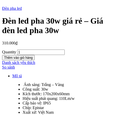
Đèn pha led
Đèn led pha 30w giá rẻ – Giá
New
đèn led pha 30w
310.000
₫
Quantity
Thêm vào giỏ hàng
Danh sách yêu thích
So sánh
Mô tả
Ánh sáng: Trắng – Vàng
Công suất: 30w
Kích thước: 170x200x60mm
Hiệu suất phát quang: 110Lm/w
Cấp bảo vệ: IP65
Chíp: Epistar
Xuất xứ: Việt Nam