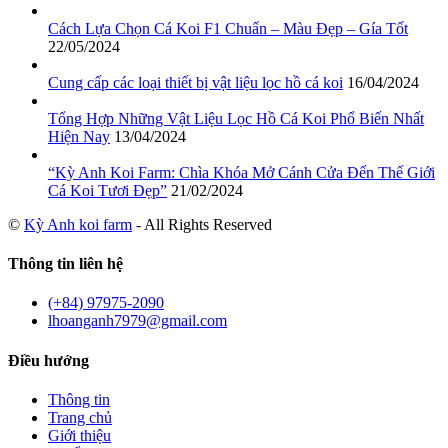
Cách Lựa Chọn Cá Koi F1 Chuẩn – Màu Đẹp – Gía Tốt
22/05/2024
Cung cấp các loại thiết bị vật liệu lọc hồ cá koi
16/04/2024
Tổng Hợp Những Vật Liệu Lọc Hồ Cá Koi Phổ Biến Nhất
Hiện Nay
13/04/2024
“Kỳ Anh Koi Farm: Chìa Khóa Mở Cánh Cửa Đến Thế Giới
Cá Koi Tươi Đẹp”
21/02/2024
©
Kỳ Anh koi farm
- All Rights Reserved
Thông tin liên hệ
(+84) 97975-2090
lhoanganh7979@gmail.com
Điều hướng
Thông tin
Trang chủ
Giới thiệu