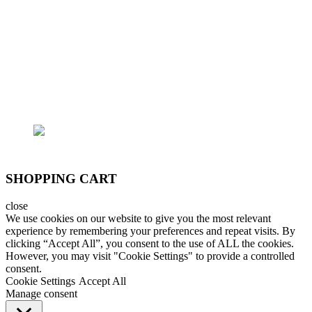
Vấp
- Trại cá: 796/174 Lê Đức Thọ, P.15, Q.Gò Vấp
Email: lhoanganh7979@gmail.com
SĐT: (+84) 9797 52 090, (+84) 908 706 577
SHOPPING CART
close
We use cookies on our website to give you the most relevant
experience by remembering your preferences and repeat visits. By
clicking “Accept All”, you consent to the use of ALL the cookies.
However, you may visit "Cookie Settings" to provide a controlled
consent.
Cookie Settings
Accept All
Manage consent