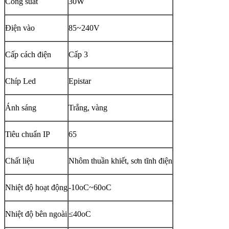
Công suất
30W
Điện vào
85~240V
Cấp cách điện
Cấp 3
Chíp Led
Epistar
Ánh sáng
Trắng, vàng
Tiêu chuẩn IP
65
Chất liệu
Nhôm thuần khiết, sơn tĩnh điện
Nhiệt độ hoạt động
-10oC~60oC
Nhiệt độ bên ngoài
≤40oC