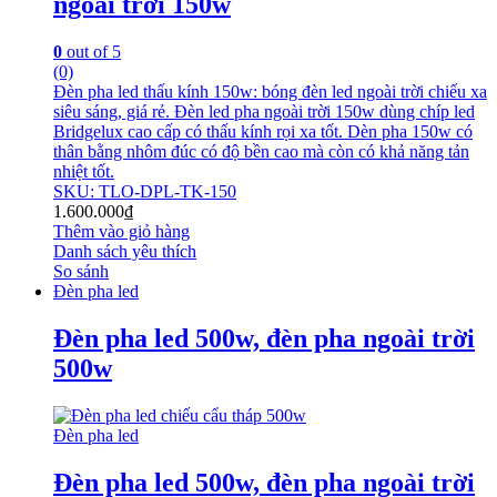
ngoài trời 150w
0
out of 5
(0)
Đèn pha led thấu kính 150w: bóng đèn led ngoài trời chiếu xa
siêu sáng, giá rẻ. Đèn led pha ngoài trời 150w dùng chíp led
Bridgelux cao cấp có thấu kính rọi xa tốt. Dèn pha 150w có
thân bằng nhôm đúc có độ bền cao mà còn có khả năng tản
nhiệt tốt.
SKU: TLO-DPL-TK-150
1.600.000
₫
Thêm vào giỏ hàng
Danh sách yêu thích
So sánh
Đèn pha led
Đèn pha led 500w, đèn pha ngoài trời
500w
Đèn pha led
Đèn pha led 500w, đèn pha ngoài trời