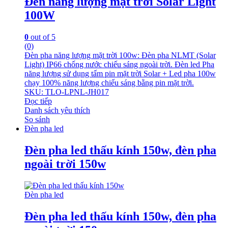
Đèn năng lượng mặt trời Solar Light
100W
0
out of 5
(0)
Đèn pha năng lượng mặt trời 100w: Đèn pha NLMT (Solar
Light) IP66 chống nước chiếu sáng ngoài trời. Đèn led Pha
năng lượng sử dụng tấm pin mặt trời Solar + Led pha 100w
chạy 100% năng lượng chiếu sáng bằng pin mặt trời.
SKU: TLO-LPNL-JH017
Đọc tiếp
Danh sách yêu thích
So sánh
Đèn pha led
Đèn pha led thấu kính 150w, đèn pha
ngoài trời 150w
Đèn pha led
Đèn pha led thấu kính 150w, đèn pha