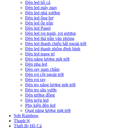
Đèn led hồ cá
Đèn led máy may
Đèn led nhà xưởng
Đèn led ống bơ
Đèn led ốp trần
Đèn led Panel
Đèn led rọi tranh, rọi gương
Đèn led thả trần văn phòng
Đèn led thanh chiếu hắt ngoài trời
Đèn led thanh nhôm định hình
Đèn led trang trí
Đèn năng lượng mặt trời
Đèn pha led
Đèn ray nam châm
Đèn rọi cột ngoài trời
Đèn rọi ray
Đèn trụ năng lượng mặt trời
Đèn trụ sân vườn
Đèn tường đồng
Đèn tuýp led
Phụ kiện đèn led
Quạt năng lượng mặt trời
Sơn Rainbow
Thanh lý
Thiết Bị Hồ Cá