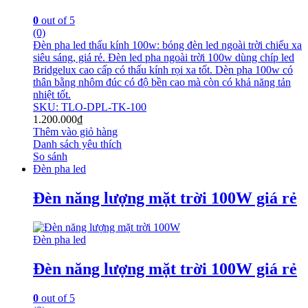
0
out of 5
(0)
Đèn pha led thấu kính 100w: bóng đèn led ngoài trời chiếu xa
siêu sáng, giá rẻ. Đèn led pha ngoài trời 100w dùng chíp led
Bridgelux cao cấp có thấu kính rọi xa tốt. Dèn pha 100w có
thân bằng nhôm đúc có độ bền cao mà còn có khả năng tản
nhiệt tốt.
SKU: TLO-DPL-TK-100
1.200.000
₫
Thêm vào giỏ hàng
Danh sách yêu thích
So sánh
Đèn pha led
Đèn năng lượng mặt trời 100W giá rẻ
Đèn pha led
Đèn năng lượng mặt trời 100W giá rẻ
0
out of 5