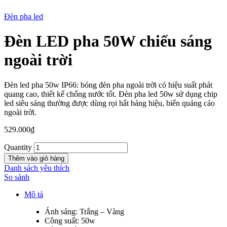
Đèn pha led
Đèn LED pha 50W chiếu sáng
New
ngoài trời
Đèn led pha 50w IP66: bóng đèn pha ngoài trời có hiệu suất phát
quang cao, thiết kế chống nước tốt. Đèn pha led 50w sử dụng chip
led siêu sáng thường được dùng rọi hắt bảng hiệu, biển quảng cáo
ngoài trời.
529.000
₫
Quantity
Thêm vào giỏ hàng
Danh sách yêu thích
So sánh
Mô tả
Ánh sáng: Trắng – Vàng
Công suất: 50w