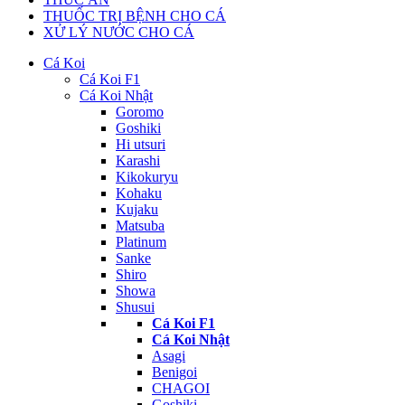
THUỐC TRỊ BỆNH CHO CÁ
XỬ LÝ NƯỚC CHO CÁ
Cá Koi
Cá Koi F1
Cá Koi Nhật
Goromo
Goshiki
Hi utsuri
Karashi
Kikokuryu
Kohaku
Kujaku
Matsuba
Platinum
Sanke
Shiro
Showa
Shusui
Cá Koi F1
Cá Koi Nhật
Asagi
Benigoi
CHAGOI
Goshiki