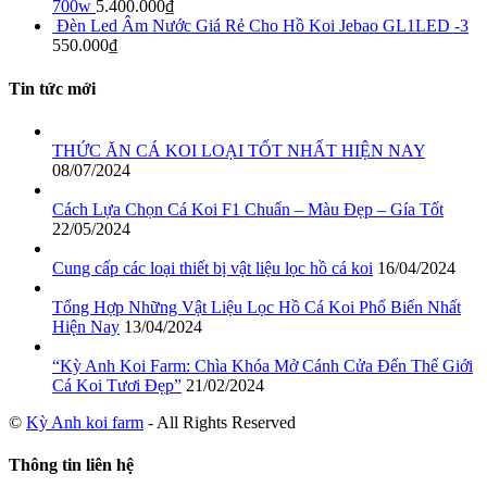
700w
5.400.000
₫
Đèn Led Âm Nước Giá Rẻ Cho Hồ Koi Jebao GL1LED -3
550.000
₫
Tin tức mới
THỨC ĂN CÁ KOI LOẠI TỐT NHẤT HIỆN NAY
08/07/2024
Cách Lựa Chọn Cá Koi F1 Chuẩn – Màu Đẹp – Gía Tốt
22/05/2024
Cung cấp các loại thiết bị vật liệu lọc hồ cá koi
16/04/2024
Tổng Hợp Những Vật Liệu Lọc Hồ Cá Koi Phổ Biến Nhất
Hiện Nay
13/04/2024
“Kỳ Anh Koi Farm: Chìa Khóa Mở Cánh Cửa Đến Thế Giới
Cá Koi Tươi Đẹp”
21/02/2024
©
Kỳ Anh koi farm
- All Rights Reserved
Thông tin liên hệ