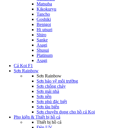
Matsuba
Kikokuryu
Tancho
Goshiki
Benigoi
Hi utsuri
Shiro
Sanke
Asagi
Shusui
Platinum
Asagi
Cá Koi F1
Sơn Rainbow
Sơn Rainbow
Sơn bảo vệ môi trường
Sơn chống cháy
Sơn mái nhà
Sơn nền
Sơn phủ đặc biệt
Sơn tàu biển
Sơn chuyên dụng cho hồ cá Koi
Phụ kiện & Thiết bị hồ cá
Thiết bị hồ cá
Đèn UV