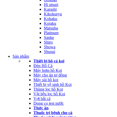
Hi utsuri
Karashi
Kikokuryu
Kohaku
Kujaku
Matsuba
Platinum
Sanke
Shiro
Showa
Shusui
Sản phẩm
Thiết bị hồ cá koi
Đèn Hồ Cá
Máy bơm hồ Koi
Máy cho ăn tự động
Máy sủi hồ koi
Thiết bị vệ sinh hồ Koi
Thùng lọc hồ Koi
Vật liệu lọc hồ Koi
Vợt bắt cá
Dụng cụ test nước
Thức ăn
Thuốc trị bệnh cho cá