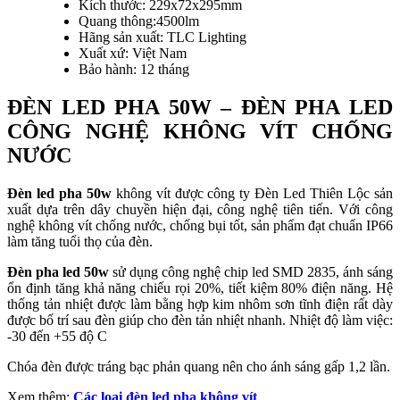
Kích thước: 229x72x295mm
Quang thông:4500lm
Hãng sản xuất: TLC Lighting
Xuất xứ: Việt Nam
Bảo hành: 12 tháng
ĐÈN LED PHA 50W – ĐÈN PHA LED
CÔNG NGHỆ KHÔNG VÍT CHỐNG
NƯỚC
Đèn led pha 50w
không vít được công ty Đèn Led Thiên Lộc sản
xuất dựa trên dây chuyền hiện đại, công nghệ tiên tiến. Với công
nghệ không vít chống nước, chống bụi tốt, sản phẩm đạt chuẩn IP66
làm tăng tuổi thọ của đèn.
Đèn pha led 50w
sử dụng công nghệ chip led SMD 2835, ánh sáng
ổn định tăng khả năng chiếu rọi 20%, tiết kiệm 80% điện năng. Hệ
thống tản nhiệt được làm bằng hợp kim nhôm sơn tĩnh điện rất dày
được bố trí sau đèn giúp cho đèn tản nhiệt nhanh. Nhiệt độ làm việc:
-30 đến +55 độ C
Chóa đèn được tráng bạc phản quang nên cho ánh sáng gấp 1,2 lần.
Xem thêm:
Các loại đèn led pha không vít