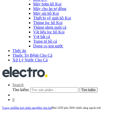
Máy bơm hồ Koi
Máy cho ăn tự động
Máy sủi hồ Koi
Thiết bị vệ sinh hồ Koi
Thùng lọc hồ Koi
Thùng nhựa nuôi cá
Vật liệu lọc hồ Koi
Vợt bắt cá
Trang trí hồ cá
Dụng cụ test nước
Thức ăn
Thuốc Trị Bệnh Cho Cá
Xử Lý Nước Cho Cá
Search
Tìm kiếm:
Tìm kiếm
0
Trang chủ
Đèn led chiếu sáng
Đèn pha led
Đèn LED pha 50W chiếu sáng ngoài trời