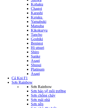
Kohaku
Chagoi
Karashi
Kujaku
Yamabuki
Matsuba
Kikokuryu
Tancho
Goshiki
Benigoi
Hi utsuri
Shiro
Sanke
Asagi
Shusui
Platinum
Asagi
Cá Koi F1
Sơn Rainbow
Sơn Rainbow
Sơn bảo vệ môi trường
Sơn chống cháy
Sơn mái nhà
Sơn nền