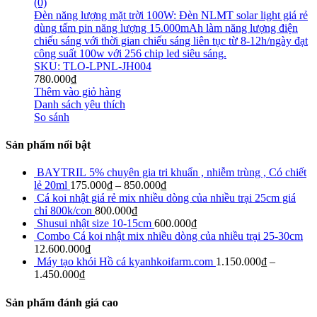
(0)
Đèn năng lượng mặt trời 100W: Đèn NLMT solar light giá rẻ
dùng tấm pin năng lượng 15.000mAh làm năng lượng điện
chiếu sáng với thời gian chiếu sáng liên tục từ 8-12h/ngày đạt
công suất 100w với 256 chip led siêu sáng.
SKU: TLO-LPNL-JH004
780.000
₫
Thêm vào giỏ hàng
Danh sách yêu thích
So sánh
Sản phẩm nổi bật
BAYTRIL 5% chuyên gia tri khuẩn , nhiễm trùng , Có chiết
lẻ 20ml
175.000
₫
–
850.000
₫
Cá koi nhật giá rẻ mix nhiều dòng của nhiều trại 25cm giá
chỉ 800k/con
800.000
₫
Shusui nhật size 10-15cm
600.000
₫
Combo Cá koi nhật mix nhiều dòng của nhiều trại 25-30cm
12.600.000
₫
Máy tạo khói Hồ cá kyanhkoifarm.com
1.150.000
₫
–
1.450.000
₫
Sản phẩm đánh giá cao