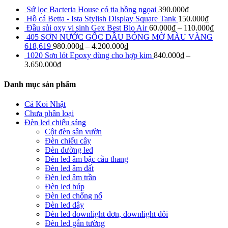
Sứ lọc Bacteria House có tia hồng ngọai
390.000
₫
Hồ cá Betta - Ista Stylish Display Square Tank
150.000
₫
Đầu sủi oxy vi sinh Gex Best Bio Air
60.000
₫
–
110.000
₫
405 SƠN NƯỚC GỐC DẦU BÓNG MỜ MÀU VÀNG
618,619
980.000
₫
–
4.200.000
₫
1020 Sơn lót Epoxy dùng cho hợp kim
840.000
₫
–
3.650.000
₫
Danh mục sản phẩm
Cá Koi Nhật
Chưa phân loại
Đèn led chiếu sáng
Cột đèn sân vườn
Đèn chiếu cây
Đèn đường led
Đèn led âm bậc cầu thang
Đèn led âm đất
Đèn led âm trần
Đèn led búp
Đèn led chống nổ
Đèn led dây
Đèn led downlight đơn, downlight đôi
Đèn led gắn tường