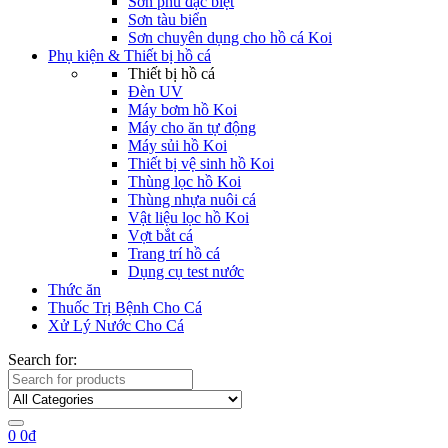
Sơn phủ đặc biệt
Sơn tàu biển
Sơn chuyên dụng cho hồ cá Koi
Phụ kiện & Thiết bị hồ cá
Thiết bị hồ cá
Đèn UV
Máy bơm hồ Koi
Máy cho ăn tự động
Máy sủi hồ Koi
Thiết bị vệ sinh hồ Koi
Thùng lọc hồ Koi
Thùng nhựa nuôi cá
Vật liệu lọc hồ Koi
Vợt bắt cá
Trang trí hồ cá
Dụng cụ test nước
Thức ăn
Thuốc Trị Bệnh Cho Cá
Xử Lý Nước Cho Cá
Search for:
0
0
₫