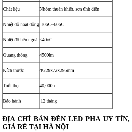
Chất liệu
Nhôm thuần khiết, sơn tĩnh điện
Nhiệt độ hoạt động
-10oC~60oC
Nhiệt độ bên ngoài
≤40oC
Quang thông
4500lm
Kích thước
Ф229x72x295mm
Tuổi thọ
40,000h
Bảo hành
12 tháng
ĐỊA CHỈ BÁN ĐÈN LED PHA UY TÍN,
GIÁ RẺ TẠI HÀ NỘI