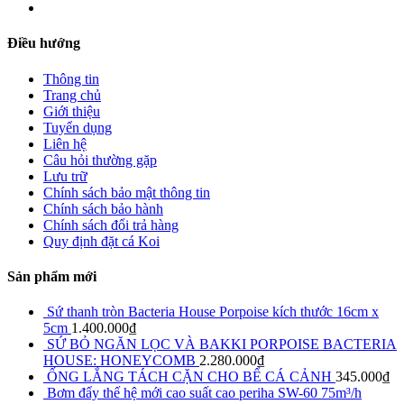
Điều hướng
Thông tin
Trang chủ
Giới thiệu
Tuyển dụng
Liên hệ
Câu hỏi thường gặp
Lưu trữ
Chính sách bảo mật thông tin
Chính sách bảo hành
Chính sách đổi trả hàng
Quy định đặt cá Koi
Sản phẩm mới
Sứ thanh tròn Bacteria House Porpoise kích thước 16cm x
5cm
1.400.000
₫
SỨ BỎ NGĂN LỌC VÀ BAKKI PORPOISE BACTERIA
HOUSE: HONEYCOMB
2.280.000
₫
ỐNG LẮNG TÁCH CẶN CHO BỂ CÁ CẢNH
345.000
₫
Bơm đẩy thế hệ mới cao suất cao periha SW-60 75m³/h