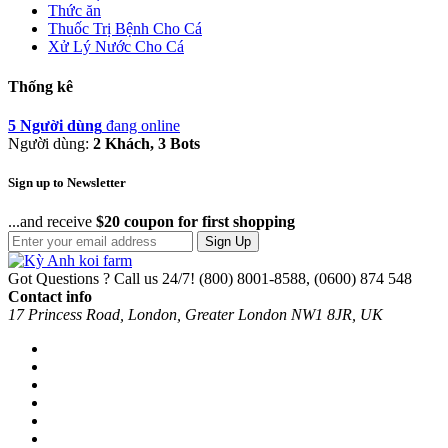
Thức ăn
Thuốc Trị Bệnh Cho Cá
Xử Lý Nước Cho Cá
Thống kê
5 Người dùng
đang online
Người dùng:
2 Khách, 3 Bots
Sign up to Newsletter
...and receive
$20 coupon for first shopping
Sign Up
Got Questions ? Call us 24/7!
(800) 8001-8588, (0600) 874 548
Contact info
17 Princess Road, London, Greater London NW1 8JR, UK