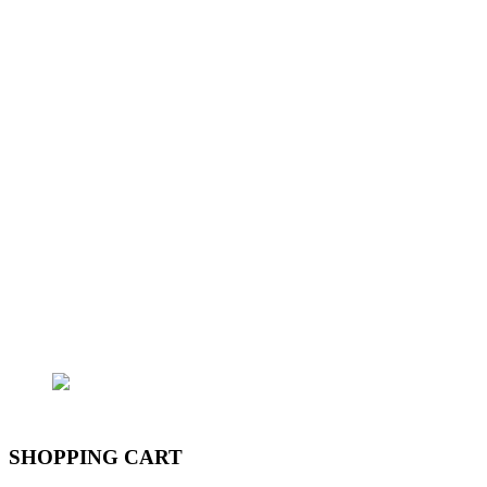
- Địa chỉ đăng ký kinh doanh: 362/15 Thống
Nhất, Phường 16, Q.Gò Vấp, Tp.HCM
- Điện thoại: (+84) 97975-2090 - Email:
lhoanganh7979@gmail.com
- Trụ sở chính: 362/15 Thống Nhất, P.16, Q.Gò
Vấp
- Trại cá: 796/174 Lê Đức Thọ, P.15, Q.Gò Vấp
Email: lhoanganh7979@gmail.com
SĐT: (+84) 9797 52 090, (+84) 908 706 577
SHOPPING CART