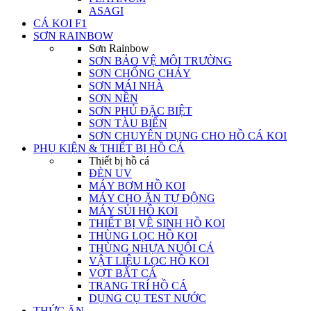
ASAGI
CÁ KOI F1
SƠN RAINBOW
Sơn Rainbow
SƠN BẢO VỆ MÔI TRƯỜNG
SƠN CHỐNG CHÁY
SƠN MÁI NHÀ
SƠN NỀN
SƠN PHỦ ĐẶC BIỆT
SƠN TÀU BIỂN
SƠN CHUYÊN DỤNG CHO HỒ CÁ KOI
PHỤ KIỆN & THIẾT BỊ HỒ CÁ
Thiết bị hồ cá
ĐÈN UV
MÁY BƠM HỒ KOI
MÁY CHO ĂN TỰ ĐỘNG
MÁY SỦI HỒ KOI
THIẾT BỊ VỆ SINH HỒ KOI
THÙNG LỌC HỒ KOI
THÙNG NHỰA NUÔI CÁ
VẬT LIỆU LỌC HỒ KOI
VỢT BẮT CÁ
TRANG TRÍ HỒ CÁ
DỤNG CỤ TEST NƯỚC
THỨC ĂN