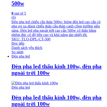
500w
0
out of 5
(0)
Đèn pha led chiếu cẩu tháp 500w: bóng đèn led cao cấp có
pha rọi xa dùng chiếu tháp cẩu-tháp canh công trường siêu
sáng. Đèn led pha ngoài trời cao cấp 500w có thân bằng
nhôm đúc có độ bền cao và khả năng tản nhiệt tốt.
SKU: TLO-DPL-CT-500
Đọc tiếp
Danh sách yêu thích
So sánh
Đèn pha led
Đèn pha led thấu kính 100w, đèn pha
ngoài trời 100w
Đèn pha led
Đèn pha led thấu kính 100w, đèn pha
ngoài trời 100w