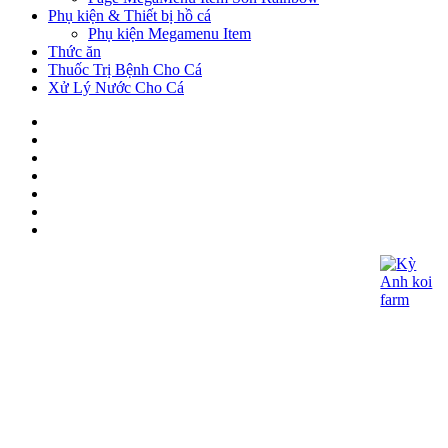
Phụ kiện & Thiết bị hồ cá
Phụ kiện Megamenu Item
Thức ăn
Thuốc Trị Bệnh Cho Cá
Xử Lý Nước Cho Cá
CÔNG TY TNHH KOI KỲ ANH
- Giấy CNĐKDN: 0315060027
- Ngày cấp : 21/05/2018 - Cơ quan cấp: Phòng
Đăng Ký Kinh Doanh – Sở Kế Hoạch và Đầu
Tư TP.HCM