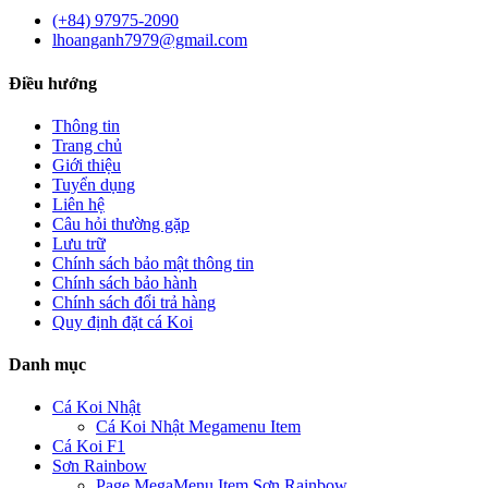
(+84) 97975-2090
lhoanganh7979@gmail.com
Điều hướng
Thông tin
Trang chủ
Giới thiệu
Tuyển dụng
Liên hệ
Câu hỏi thường gặp
Lưu trữ
Chính sách bảo mật thông tin
Chính sách bảo hành
Chính sách đổi trả hàng
Quy định đặt cá Koi
Danh mục
Cá Koi Nhật
Cá Koi Nhật Megamenu Item
Cá Koi F1
Sơn Rainbow
Page MegaMenu Item Sơn Rainbow