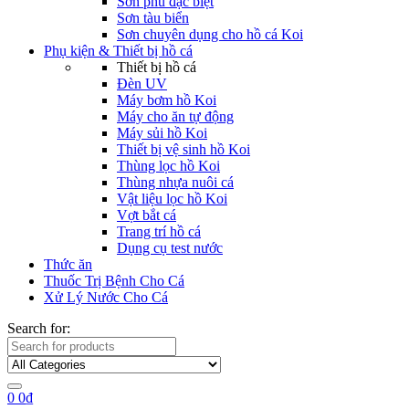
Sơn phủ đặc biệt
Sơn tàu biển
Sơn chuyên dụng cho hồ cá Koi
Phụ kiện & Thiết bị hồ cá
Thiết bị hồ cá
Đèn UV
Máy bơm hồ Koi
Máy cho ăn tự động
Máy sủi hồ Koi
Thiết bị vệ sinh hồ Koi
Thùng lọc hồ Koi
Thùng nhựa nuôi cá
Vật liệu lọc hồ Koi
Vợt bắt cá
Trang trí hồ cá
Dụng cụ test nước
Thức ăn
Thuốc Trị Bệnh Cho Cá
Xử Lý Nước Cho Cá
Search for:
0
0
₫