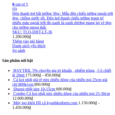
0
out of 5
(0)
Đèn thanh led hắt tường 36w: Mẫu đèn chiếu tường ngoài trời
đẹp, chống nước tốt. Đèn led thanh chiếu tường trang trí
nhiều màu ngoài trời đỏ-xanh lá-xanh dương mang lại vẻ đẹp
cho tường ngoại thất.
SKU: TLO-DHT-LT-36
1.200.000
₫
Thêm vào giỏ hàng
Danh sách yêu thích
So sánh
Sản phẩm nổi bật
BAYTRIL 5% chuyên gia tri khuẩn , nhiễm trùng , Có chiết
lẻ 20ml
175.000
₫
–
850.000
₫
Cá koi nhật giá rẻ mix nhiều dòng của nhiều trại 25cm giá
chỉ 800k/con
800.000
₫
Shusui nhật size 10-15cm
600.000
₫
Combo Cá koi nhật mix nhiều dòng của nhiều trại 25-30cm
12.600.000
₫
Máy tạo khói Hồ cá kyanhkoifarm.com
1.150.000
₫
–
1.450.000
₫