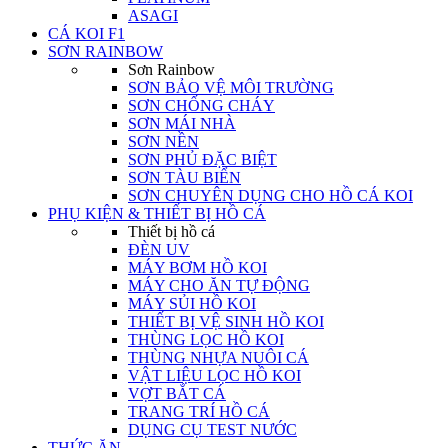
ASAGI
CÁ KOI F1
SƠN RAINBOW
Sơn Rainbow
SƠN BẢO VỆ MÔI TRƯỜNG
SƠN CHỐNG CHÁY
SƠN MÁI NHÀ
SƠN NỀN
SƠN PHỦ ĐẶC BIỆT
SƠN TÀU BIỂN
SƠN CHUYÊN DỤNG CHO HỒ CÁ KOI
PHỤ KIỆN & THIẾT BỊ HỒ CÁ
Thiết bị hồ cá
ĐÈN UV
MÁY BƠM HỒ KOI
MÁY CHO ĂN TỰ ĐỘNG
MÁY SỦI HỒ KOI
THIẾT BỊ VỆ SINH HỒ KOI
THÙNG LỌC HỒ KOI
THÙNG NHỰA NUÔI CÁ
VẬT LIỆU LỌC HỒ KOI
VỢT BẮT CÁ
TRANG TRÍ HỒ CÁ
DỤNG CỤ TEST NƯỚC
THỨC ĂN