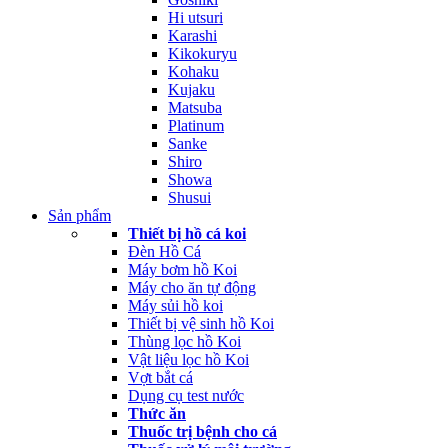
Hi utsuri
Karashi
Kikokuryu
Kohaku
Kujaku
Matsuba
Platinum
Sanke
Shiro
Showa
Shusui
Sản phẩm
Thiết bị hồ cá koi
Đèn Hồ Cá
Máy bơm hồ Koi
Máy cho ăn tự động
Máy sủi hồ koi
Thiết bị vệ sinh hồ Koi
Thùng lọc hồ Koi
Vật liệu lọc hồ Koi
Vợt bắt cá
Dụng cụ test nước
Thức ăn
Thuốc trị bệnh cho cá