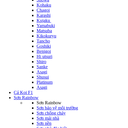
Kohaku
Chagoi
Karashi
Kujaku
Yamabuki
Matsuba
Kikokuryu
Tancho
Goshiki
Benigoi
Hi utsuri
Shiro
Sanke
Asagi
Shusui
Platinum
Asagi
Cá Koi F1
Sơn Rainbow
Sơn Rainbow
Sơn bảo vệ môi trường
Sơn chống cháy
Sơn mái nhà
Sơn nền