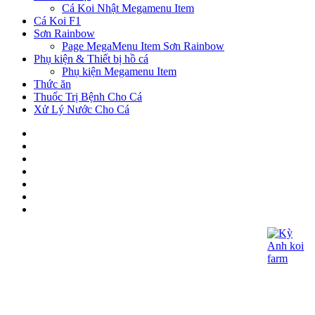
Cá Koi Nhật Megamenu Item
Cá Koi F1
Sơn Rainbow
Page MegaMenu Item Sơn Rainbow
Phụ kiện & Thiết bị hồ cá
Phụ kiện Megamenu Item
Thức ăn
Thuốc Trị Bệnh Cho Cá
Xử Lý Nước Cho Cá
CÔNG TY TNHH KOI KỲ ANH
- Giấy CNĐKDN: 0315060027