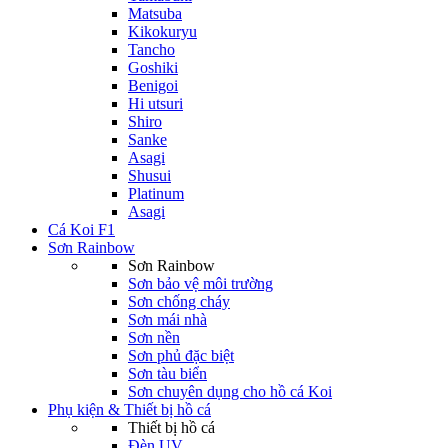
Matsuba
Kikokuryu
Tancho
Goshiki
Benigoi
Hi utsuri
Shiro
Sanke
Asagi
Shusui
Platinum
Asagi
Cá Koi F1
Sơn Rainbow
Sơn Rainbow
Sơn bảo vệ môi trường
Sơn chống cháy
Sơn mái nhà
Sơn nền
Sơn phủ đặc biệt
Sơn tàu biển
Sơn chuyên dụng cho hồ cá Koi
Phụ kiện & Thiết bị hồ cá
Thiết bị hồ cá
Đèn UV