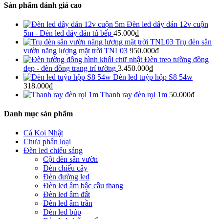
Sản phẩm đánh giá cao
Đèn led dây dán 12v cuộn
5m - Đèn led dây dán tủ bếp
45.000
₫
Trụ đèn sân
vườn năng lượng mặt trời TNL03
950.000
₫
Đèn treo tường đồng
đẹp - đèn đồng trang trí tường
3.450.000
₫
Đèn led tuýp hộp S8 54w
318.000
₫
Thanh ray đèn rọi 1m
50.000
₫
Danh mục sản phẩm
Cá Koi Nhật
Chưa phân loại
Đèn led chiếu sáng
Cột đèn sân vườn
Đèn chiếu cây
Đèn đường led
Đèn led âm bậc cầu thang
Đèn led âm đất
Đèn led âm trần
Đèn led búp