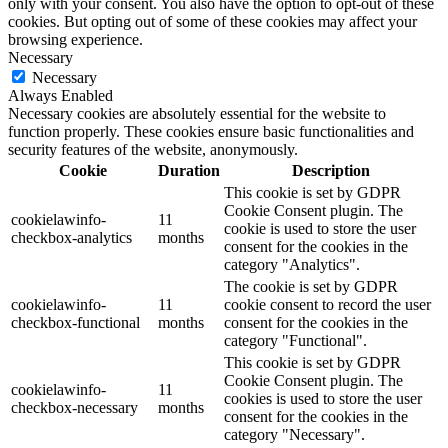
only with your consent. You also have the option to opt-out of these
cookies. But opting out of some of these cookies may affect your
browsing experience.
Necessary
Necessary
Always Enabled
Necessary cookies are absolutely essential for the website to
function properly. These cookies ensure basic functionalities and
security features of the website, anonymously.
Cookie
Duration
Description
This cookie is set by GDPR
Cookie Consent plugin. The
cookielawinfo-
11
cookie is used to store the user
checkbox-analytics
months
consent for the cookies in the
category "Analytics".
The cookie is set by GDPR
cookielawinfo-
11
cookie consent to record the user
checkbox-functional
months
consent for the cookies in the
category "Functional".
This cookie is set by GDPR
Cookie Consent plugin. The
cookielawinfo-
11
cookies is used to store the user
checkbox-necessary
months
consent for the cookies in the
category "Necessary".