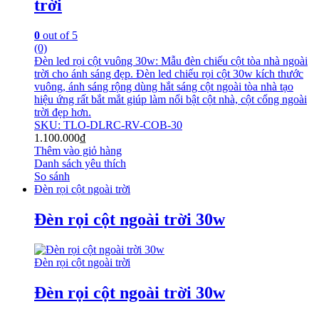
trời
0
out of 5
(0)
Đèn led rọi cột vuông 30w: Mẫu đèn chiếu cột tòa nhà ngoài
trời cho ánh sáng đẹp. Đèn led chiếu rọi cột 30w kích thước
vuông, ánh sáng rộng dùng hắt sáng cột ngoài tòa nhà tạo
hiệu ứng rất bắt mắt giúp làm nổi bật cột nhà, cột cổng ngoài
trời đẹp hơn.
SKU: TLO-DLRC-RV-COB-30
1.100.000
₫
Thêm vào giỏ hàng
Danh sách yêu thích
So sánh
Đèn rọi cột ngoài trời
Đèn rọi cột ngoài trời 30w
Đèn rọi cột ngoài trời
Đèn rọi cột ngoài trời 30w