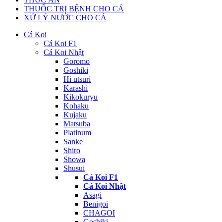
THUỐC TRỊ BỆNH CHO CÁ
XỬ LÝ NƯỚC CHO CÁ
Cá Koi
Cá Koi F1
Cá Koi Nhật
Goromo
Goshiki
Hi utsuri
Karashi
Kikokuryu
Kohaku
Kujaku
Matsuba
Platinum
Sanke
Shiro
Showa
Shusui
Cá Koi F1
Cá Koi Nhật
Asagi
Benigoi
CHAGOI
Goshiki