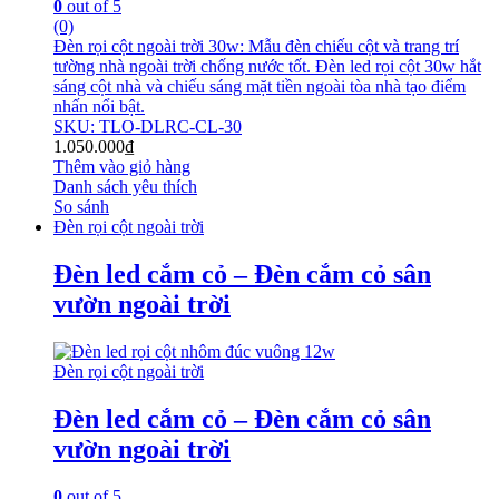
0
out of 5
(0)
Đèn rọi cột ngoài trời 30w: Mẫu đèn chiếu cột và trang trí
tường nhà ngoài trời chống nước tốt. Đèn led rọi cột 30w hắt
sáng cột nhà và chiếu sáng mặt tiền ngoài tòa nhà tạo điểm
nhấn nổi bật.
SKU: TLO-DLRC-CL-30
1.050.000
₫
Thêm vào giỏ hàng
Danh sách yêu thích
So sánh
Đèn rọi cột ngoài trời
Đèn led cắm cỏ – Đèn cắm cỏ sân
vườn ngoài trời
Đèn rọi cột ngoài trời
Đèn led cắm cỏ – Đèn cắm cỏ sân
vườn ngoài trời
0
out of 5