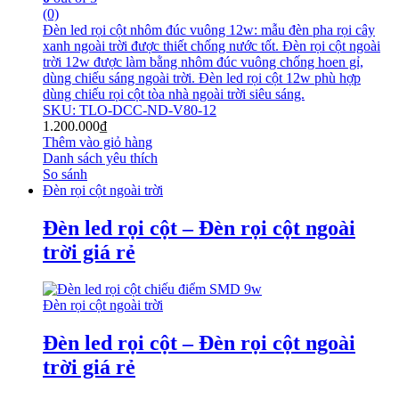
(0)
Đèn led rọi cột nhôm đúc vuông 12w: mẫu đèn pha rọi cây
xanh ngoài trời được thiết chống nước tốt. Đèn rọi cột ngoài
trời 12w được làm bằng nhôm đúc vuông chống hoen gỉ,
dùng chiếu sáng ngoài trời. Đèn led rọi cột 12w phù hợp
dùng chiếu rọi cột tòa nhà ngoài trời siêu sáng.
SKU: TLO-DCC-ND-V80-12
1.200.000
₫
Thêm vào giỏ hàng
Danh sách yêu thích
So sánh
Đèn rọi cột ngoài trời
Đèn led rọi cột – Đèn rọi cột ngoài
trời giá rẻ
Đèn rọi cột ngoài trời
Đèn led rọi cột – Đèn rọi cột ngoài
trời giá rẻ