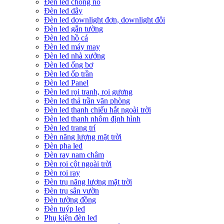
Đèn led chống nổ
Đèn led dây
Đèn led downlight đơn, downlight đôi
Đèn led gắn tường
Đèn led hồ cá
Đèn led máy may
Đèn led nhà xưởng
Đèn led ống bơ
Đèn led ốp trần
Đèn led Panel
Đèn led rọi tranh, rọi gương
Đèn led thả trần văn phòng
Đèn led thanh chiếu hắt ngoài trời
Đèn led thanh nhôm định hình
Đèn led trang trí
Đèn năng lượng mặt trời
Đèn pha led
Đèn ray nam châm
Đèn rọi cột ngoài trời
Đèn rọi ray
Đèn trụ năng lượng mặt trời
Đèn trụ sân vườn
Đèn tường đồng
Đèn tuýp led
Phụ kiện đèn led