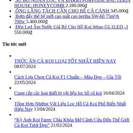
SỨ BỎ NGĂN LỌC VÀ BAKKI PORPOISE BACTERIA
HOUSE: HONEYCOMB
2.280.000
₫
ỐNG LẮNG TÁCH CẶN CHO BỂ CÁ CẢNH
345.000
₫
Bơm đẩy thế hệ mới cao suất cao periha SW-60 75m³/h
700w
5.400.000
₫
Đèn Led Âm Nước Giá Rẻ Cho Hồ Koi Jebao GL1LED -3
550.000
₫
Tin tức mới
THỨC ĂN CÁ KOI LOẠI TỐT NHẤT HIỆN NAY
08/07/2024
Cách Lựa Chọn Cá Koi F1 Chuẩn – Màu Đẹp – Gía Tốt
22/05/2024
Cung cấp các loại thiết bị vật liệu lọc hồ cá koi
16/04/2024
Tổng Hợp Những Vật Liệu Lọc Hồ Cá Koi Phổ Biến Nhất
Hiện Nay
13/04/2024
“Kỳ Anh Koi Farm: Chìa Khóa Mở Cánh Cửa Đến Thế Giới
Cá Koi Tươi Đẹp”
21/02/2024