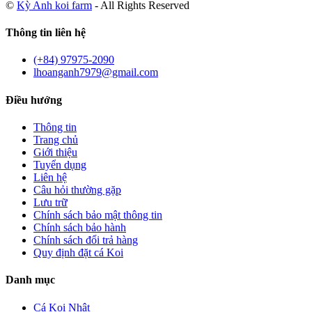
©
Kỳ Anh koi farm
- All Rights Reserved
Thông tin liên hệ
(+84) 97975-2090
lhoanganh7979@gmail.com
Điều hướng
Thông tin
Trang chủ
Giới thiệu
Tuyển dụng
Liên hệ
Câu hỏi thường gặp
Lưu trữ
Chính sách bảo mật thông tin
Chính sách bảo hành
Chính sách đổi trả hàng
Quy định đặt cá Koi
Danh mục
Cá Koi Nhật