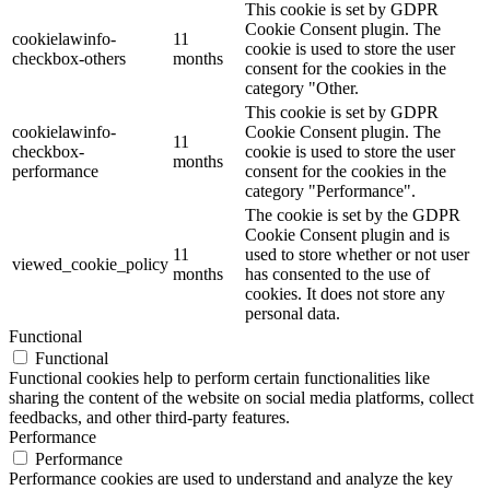
This cookie is set by GDPR
Cookie Consent plugin. The
cookielawinfo-
11
cookie is used to store the user
checkbox-others
months
consent for the cookies in the
category "Other.
This cookie is set by GDPR
cookielawinfo-
Cookie Consent plugin. The
11
checkbox-
cookie is used to store the user
months
performance
consent for the cookies in the
category "Performance".
The cookie is set by the GDPR
Cookie Consent plugin and is
11
used to store whether or not user
viewed_cookie_policy
months
has consented to the use of
cookies. It does not store any
personal data.
Functional
Functional
Functional cookies help to perform certain functionalities like
sharing the content of the website on social media platforms, collect
feedbacks, and other third-party features.
Performance
Performance
Performance cookies are used to understand and analyze the key