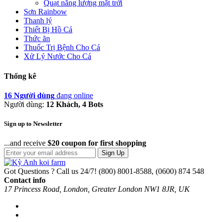
Quạt năng lượng mặt trời
Sơn Rainbow
Thanh lý
Thiết Bị Hồ Cá
Thức ăn
Thuốc Trị Bệnh Cho Cá
Xử Lý Nước Cho Cá
Thống kê
16 Người dùng
đang online
Người dùng:
12 Khách, 4 Bots
Sign up to Newsletter
...and receive
$20 coupon for first shopping
Sign Up
Got Questions ? Call us 24/7!
(800) 8001-8588, (0600) 874 548
Contact info
17 Princess Road, London, Greater London NW1 8JR, UK