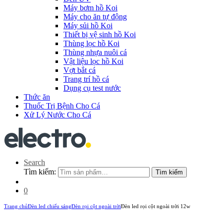
Máy bơm hồ Koi
Máy cho ăn tự động
Máy sủi hồ Koi
Thiết bị vệ sinh hồ Koi
Thùng lọc hồ Koi
Thùng nhựa nuôi cá
Vật liệu lọc hồ Koi
Vợt bắt cá
Trang trí hồ cá
Dụng cụ test nước
Thức ăn
Thuốc Trị Bệnh Cho Cá
Xử Lý Nước Cho Cá
Search
Tìm kiếm:
Tìm kiếm
0
Trang chủ
Đèn led chiếu sáng
Đèn rọi cột ngoài trời
Đèn led rọi cột ngoài trời 12w