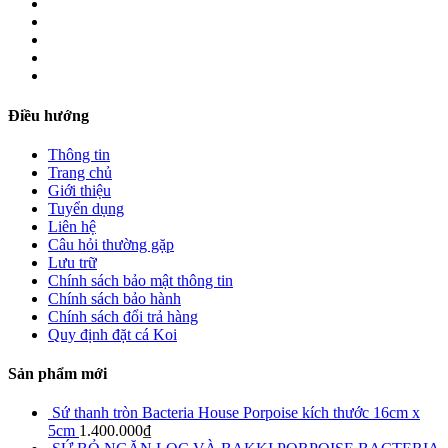
Điều hướng
Thông tin
Trang chủ
Giới thiệu
Tuyển dụng
Liên hệ
Câu hỏi thường gặp
Lưu trữ
Chính sách bảo mật thông tin
Chính sách bảo hành
Chính sách đổi trả hàng
Quy định đặt cá Koi
Sản phẩm mới
Sứ thanh tròn Bacteria House Porpoise kích thước 16cm x
5cm
1.400.000
₫