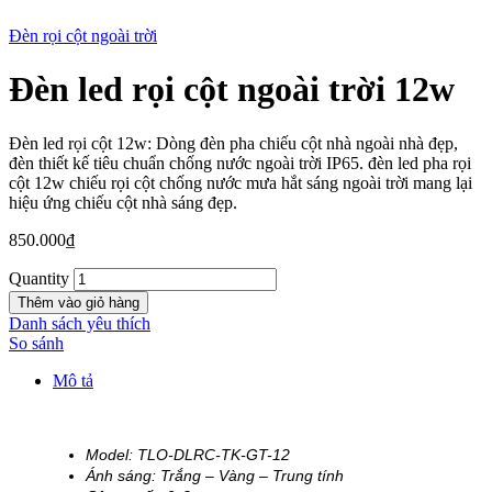
Đèn rọi cột ngoài trời
Đèn led rọi cột ngoài trời 12w
New
Đèn led rọi cột 12w: Dòng đèn pha chiếu cột nhà ngoài nhà đẹp,
đèn thiết kế tiêu chuẩn chống nước ngoài trời IP65. đèn led pha rọi
cột 12w chiếu rọi cột chống nước mưa hắt sáng ngoài trời mang lại
hiệu ứng chiếu cột nhà sáng đẹp.
850.000
₫
Quantity
Thêm vào giỏ hàng
Danh sách yêu thích
So sánh
Mô tả
Model: TLO-DLRC-TK-GT-12
Ánh sáng: Trắng – Vàng – Trung tính