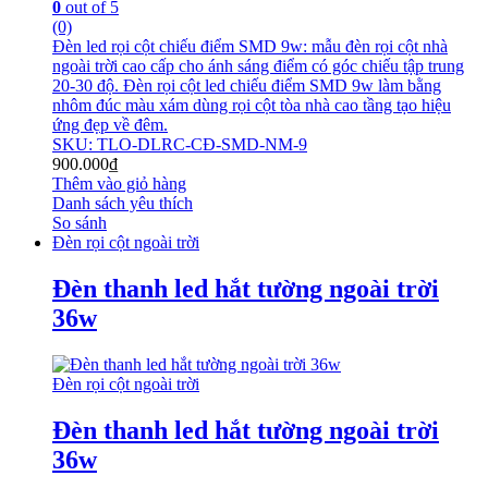
0
out of 5
(0)
Đèn led rọi cột chiếu điểm SMD 9w: mẫu đèn rọi cột nhà
ngoài trời cao cấp cho ánh sáng điểm có góc chiếu tập trung
20-30 độ. Đèn rọi cột led chiếu điểm SMD 9w làm bằng
nhôm đúc màu xám dùng rọi cột tòa nhà cao tầng tạo hiệu
ứng đẹp về đêm.
SKU: TLO-DLRC-CĐ-SMD-NM-9
900.000
₫
Thêm vào giỏ hàng
Danh sách yêu thích
So sánh
Đèn rọi cột ngoài trời
Đèn thanh led hắt tường ngoài trời
36w
Đèn rọi cột ngoài trời
Đèn thanh led hắt tường ngoài trời
36w