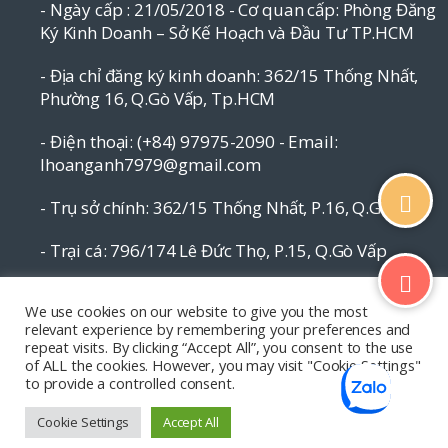
- Ngày cấp : 21/05/2018 - Cơ quan cấp: Phòng Đăng
Ký Kinh Doanh – Sở Kế Hoạch và Đầu Tư TP.HCM
- Địa chỉ đăng ký kinh doanh: 362/15 Thống Nhất,
Phường 16, Q.Gò Vấp, Tp.HCM
- Điện thoại: (+84) 97975-2090 - Email:
lhoanganh7979@gmail.com
- Trụ sở chính: 362/15 Thống Nhất, P.16, Q.Gò Vấp
- Trại cá: 796/174 Lê Đức Thọ, P.15, Q.Gò Vấp
Email: lhoanganh7979@gmail.com
We use cookies on our website to give you the most
relevant experience by remembering your preferences and
SĐT: (+84) 9797 52 090, (+84) 908 706 577
repeat visits. By clicking “Accept All”, you consent to the use
of ALL the cookies. However, you may visit "Cookie Settings"
to provide a controlled consent.
Cookie Settings
Accept All