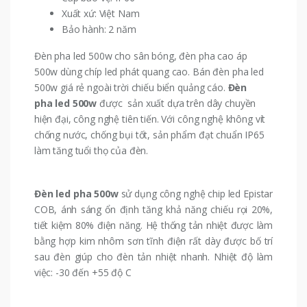
Xuất xứ: Việt Nam
Bảo hành: 2 năm
Đèn pha led 500w cho sân bóng, đèn pha cao áp
500w dùng chíp led phát quang cao. Bán đèn pha led
500w giá rẻ ngoài trời chiếu biển quảng cáo.
Đèn
pha
led 500
w
được sản xuất dựa trên dây chuyền
hiện đại, công nghệ tiên tiến. Với công nghệ không vít
chống nước, chống bụi tốt, sản phẩm đạt chuẩn IP65
làm tăng tuổi thọ của đèn.
Đèn led
pha 50
0w
sử dụng công nghệ chip led
Epistar
COB
, ánh sáng ổn định tăng khả năng chiếu rọi 20%,
tiết kiệm 80% điện năng. Hệ thống tản nhiệt được làm
bằng hợp kim nhôm sơn tĩnh điện rất dày được bố trí
sau đèn giúp cho đèn tản nhiệt nhanh. Nhiệt độ làm
việc: -30 đến +55 độ C