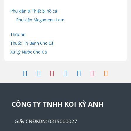
Phụ kiện & Thiết bị hồ cá
Phụ kiện Megamenu Item
Thức ăn
Thuốc Trị Bệnh Cho Cá
Xử Lý Nước Cho Cá
CÔNG TY TNHH KOI KỲ ANH
- Giấy CNĐKDN: 0315060027