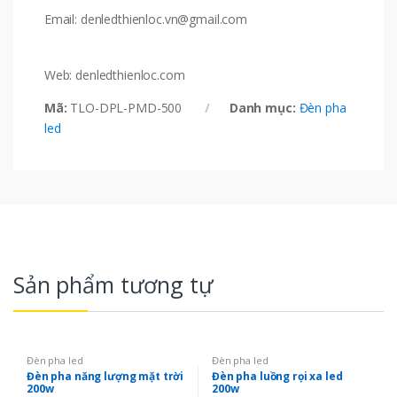
Email: denledthienloc.vn@gmail.com
Web: denledthienloc.com
Mã:
TLO-DPL-PMD-500
Danh mục:
Đèn pha
led
Sản phẩm tương tự
Đèn pha led
Đèn pha led
Đèn pha năng lượng mặt trời
Đèn pha luồng rọi xa led
200w
200w