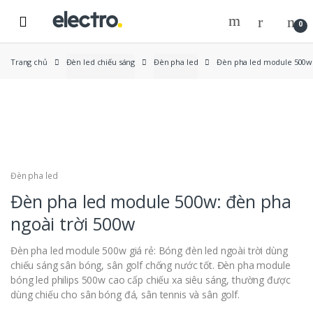
Skip
Skip
to
to
0
navigation
content
Trang chủ
Đèn led chiếu sáng
Đèn pha led
Đèn pha led module 500w:
New
Đèn pha led
Đèn pha led module 500w: đèn pha
ngoài trời 500w
Đèn pha led module 500w giá rẻ: Bóng đèn led ngoài trời dùng
chiếu sáng sân bóng, sân golf chống nước tốt. Đèn pha module
bóng led philips 500w cao cấp chiếu xa siêu sáng, thường được
dùng chiếu cho sân bóng đá, sân tennis và sân golf.