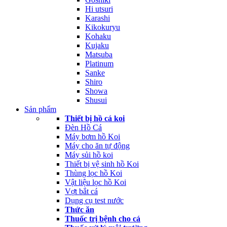
Hi utsuri
Karashi
Kikokuryu
Kohaku
Kujaku
Matsuba
Platinum
Sanke
Shiro
Showa
Shusui
Sản phẩm
Thiết bị hồ cá koi
Đèn Hồ Cá
Máy bơm hồ Koi
Máy cho ăn tự động
Máy sủi hồ koi
Thiết bị vệ sinh hồ Koi
Thùng lọc hồ Koi
Vật liệu lọc hồ Koi
Vợt bắt cá
Dụng cụ test nước
Thức ăn
Thuốc trị bệnh cho cá