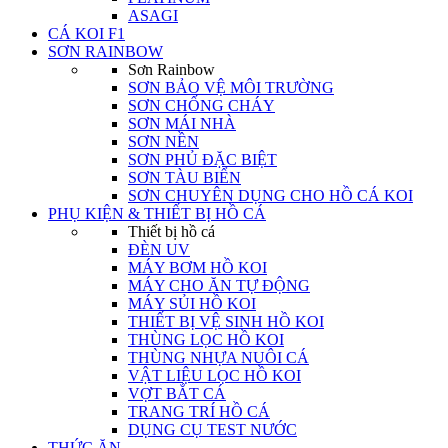
ASAGI
CÁ KOI F1
SƠN RAINBOW
Sơn Rainbow
SƠN BẢO VỆ MÔI TRƯỜNG
SƠN CHỐNG CHÁY
SƠN MÁI NHÀ
SƠN NỀN
SƠN PHỦ ĐẶC BIỆT
SƠN TÀU BIỂN
SƠN CHUYÊN DỤNG CHO HỒ CÁ KOI
PHỤ KIỆN & THIẾT BỊ HỒ CÁ
Thiết bị hồ cá
ĐÈN UV
MÁY BƠM HỒ KOI
MÁY CHO ĂN TỰ ĐỘNG
MÁY SỦI HỒ KOI
THIẾT BỊ VỆ SINH HỒ KOI
THÙNG LỌC HỒ KOI
THÙNG NHỰA NUÔI CÁ
VẬT LIỆU LỌC HỒ KOI
VỢT BẮT CÁ
TRANG TRÍ HỒ CÁ
DỤNG CỤ TEST NƯỚC
THỨC ĂN