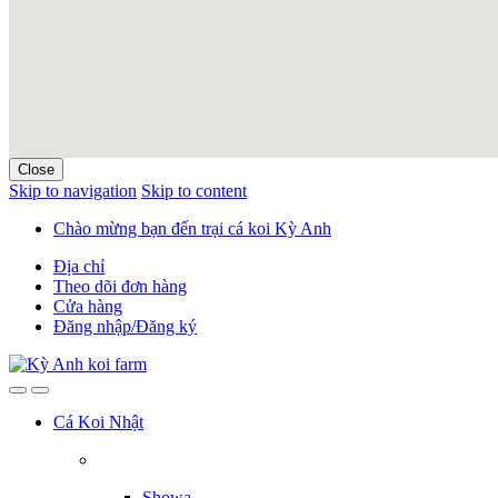
Close
Skip to navigation
Skip to content
Chào mừng bạn đến trại cá koi Kỳ Anh
Địa chỉ
Theo dõi đơn hàng
Cửa hàng
Đăng nhập/Đăng ký
Cá Koi Nhật
Showa