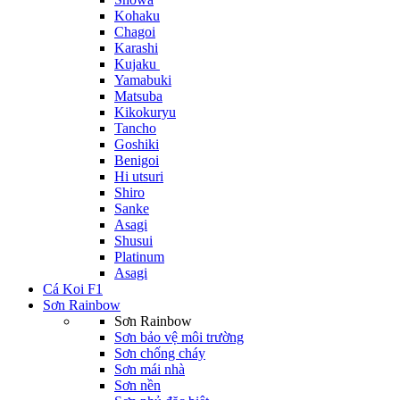
Kohaku
Chagoi
Karashi
Kujaku
Yamabuki
Matsuba
Kikokuryu
Tancho
Goshiki
Benigoi
Hi utsuri
Shiro
Sanke
Asagi
Shusui
Platinum
Asagi
Cá Koi F1
Sơn Rainbow
Sơn Rainbow
Sơn bảo vệ môi trường
Sơn chống cháy
Sơn mái nhà
Sơn nền