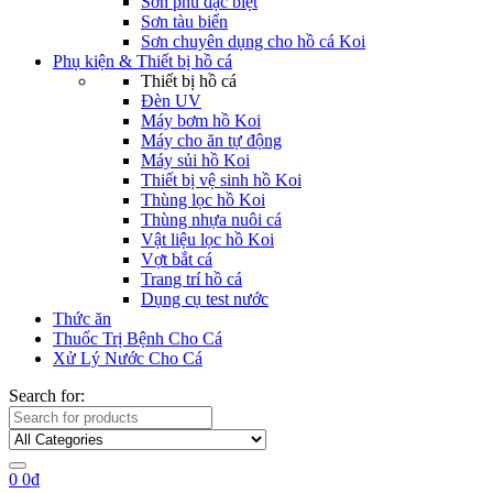
Sơn phủ đặc biệt
Sơn tàu biển
Sơn chuyên dụng cho hồ cá Koi
Phụ kiện & Thiết bị hồ cá
Thiết bị hồ cá
Đèn UV
Máy bơm hồ Koi
Máy cho ăn tự động
Máy sủi hồ Koi
Thiết bị vệ sinh hồ Koi
Thùng lọc hồ Koi
Thùng nhựa nuôi cá
Vật liệu lọc hồ Koi
Vợt bắt cá
Trang trí hồ cá
Dụng cụ test nước
Thức ăn
Thuốc Trị Bệnh Cho Cá
Xử Lý Nước Cho Cá
Search for:
0
0
₫