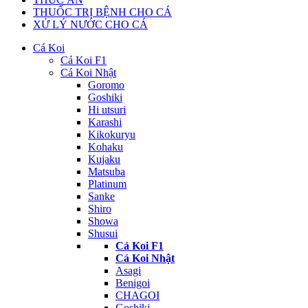
THUỐC TRỊ BỆNH CHO CÁ
XỬ LÝ NƯỚC CHO CÁ
Cá Koi
Cá Koi F1
Cá Koi Nhật
Goromo
Goshiki
Hi utsuri
Karashi
Kikokuryu
Kohaku
Kujaku
Matsuba
Platinum
Sanke
Shiro
Showa
Shusui
Cá Koi F1
Cá Koi Nhật
Asagi
Benigoi
CHAGOI
Goshiki