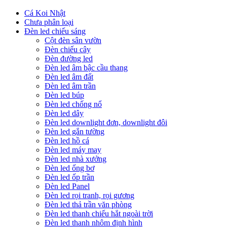
Cá Koi Nhật
Chưa phân loại
Đèn led chiếu sáng
Cột đèn sân vườn
Đèn chiếu cây
Đèn đường led
Đèn led âm bậc cầu thang
Đèn led âm đất
Đèn led âm trần
Đèn led búp
Đèn led chống nổ
Đèn led dây
Đèn led downlight đơn, downlight đôi
Đèn led gắn tường
Đèn led hồ cá
Đèn led máy may
Đèn led nhà xưởng
Đèn led ống bơ
Đèn led ốp trần
Đèn led Panel
Đèn led rọi tranh, rọi gương
Đèn led thả trần văn phòng
Đèn led thanh chiếu hắt ngoài trời
Đèn led thanh nhôm định hình