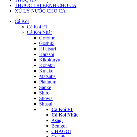
THUỐC TRỊ BỆNH CHO CÁ
XỬ LÝ NƯỚC CHO CÁ
Cá Koi
Cá Koi F1
Cá Koi Nhật
Goromo
Goshiki
Hi utsuri
Karashi
Kikokuryu
Kohaku
Kujaku
Matsuba
Platinum
Sanke
Shiro
Showa
Shusui
Cá Koi F1
Cá Koi Nhật
Asagi
Benigoi
CHAGOI
Goshiki