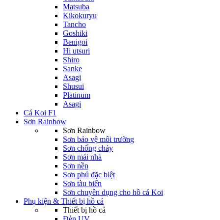
Matsuba
Kikokuryu
Tancho
Goshiki
Benigoi
Hi utsuri
Shiro
Sanke
Asagi
Shusui
Platinum
Asagi
Cá Koi F1
Sơn Rainbow
Sơn Rainbow
Sơn bảo vệ môi trường
Sơn chống cháy
Sơn mái nhà
Sơn nền
Sơn phủ đặc biệt
Sơn tàu biển
Sơn chuyên dụng cho hồ cá Koi
Phụ kiện & Thiết bị hồ cá
Thiết bị hồ cá
Đèn UV