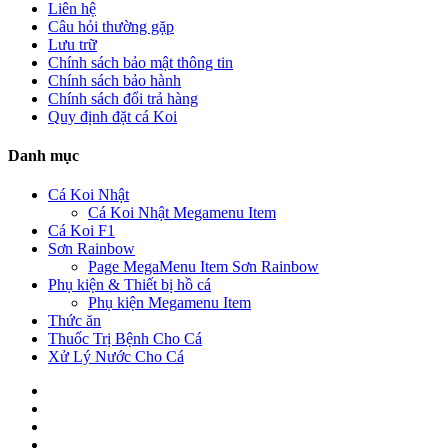
Liên hệ
Câu hỏi thường gặp
Lưu trữ
Chính sách bảo mật thông tin
Chính sách bảo hành
Chính sách đổi trả hàng
Quy định đặt cá Koi
Danh mục
Cá Koi Nhật
Cá Koi Nhật Megamenu Item
Cá Koi F1
Sơn Rainbow
Page MegaMenu Item Sơn Rainbow
Phụ kiện & Thiết bị hồ cá
Phụ kiện Megamenu Item
Thức ăn
Thuốc Trị Bệnh Cho Cá
Xử Lý Nước Cho Cá