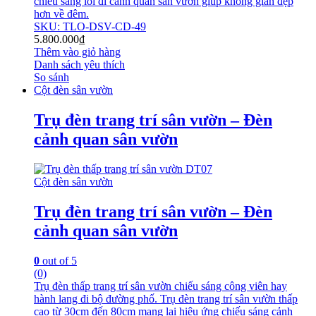
chiếu sáng lối đi cảnh quan sân vườn giúp không gian đẹp
hơn về đêm.
SKU: TLO-DSV-CD-49
5.800.000
₫
Thêm vào giỏ hàng
Danh sách yêu thích
So sánh
Cột đèn sân vườn
Trụ đèn trang trí sân vườn – Đèn
cảnh quan sân vườn
Cột đèn sân vườn
Trụ đèn trang trí sân vườn – Đèn
cảnh quan sân vườn
0
out of 5
(0)
Trụ đèn thấp trang trí sân vườn chiếu sáng công viên hay
hành lang đi bộ đường phố. Trụ đèn trang trí sân vườn thấp
cao từ 30cm đến 80cm mang lại hiệu ứng chiếu sáng cảnh