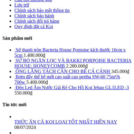
Lưu trữ
Chính sách bảo mật thông tin
Chính sách bảo hành
Chính sách đổi trả hàng
Quy định đặt cá Koi
Sản phẩm mới
Sứ thanh tròn Bacteria House Porpoise kích thước 16cm x
5cm
1.400.000
₫
SỨ BỎ NGĂN LỌC VÀ BAKKI PORPOISE BACTERIA
HOUSE: HONEYCOMB
2.280.000
₫
ỐNG LẮNG TÁCH CẶN CHO BỂ CÁ CẢNH
345.000
₫
Bơm đẩy thế hệ mới cao suất cao periha SW-60 75m³/h
700w
5.400.000
₫
Đèn Led Âm Nước Giá Rẻ Cho Hồ Koi Jebao GL1LED -3
550.000
₫
Tin tức mới
THỨC ĂN CÁ KOI LOẠI TỐT NHẤT HIỆN NAY
08/07/2024