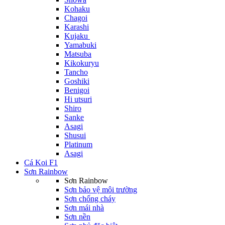
Kohaku
Chagoi
Karashi
Kujaku
Yamabuki
Matsuba
Kikokuryu
Tancho
Goshiki
Benigoi
Hi utsuri
Shiro
Sanke
Asagi
Shusui
Platinum
Asagi
Cá Koi F1
Sơn Rainbow
Sơn Rainbow
Sơn bảo vệ môi trường
Sơn chống cháy
Sơn mái nhà
Sơn nền