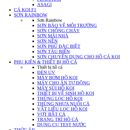
ASAGI
CÁ KOI F1
SƠN RAINBOW
Sơn Rainbow
SƠN BẢO VỆ MÔI TRƯỜNG
SƠN CHỐNG CHÁY
SƠN MÁI NHÀ
SƠN NỀN
SƠN PHỦ ĐẶC BIỆT
SƠN TÀU BIỂN
SƠN CHUYÊN DỤNG CHO HỒ CÁ KOI
PHỤ KIỆN & THIẾT BỊ HỒ CÁ
Thiết bị hồ cá
ĐÈN UV
MÁY BƠM HỒ KOI
MÁY CHO ĂN TỰ ĐỘNG
MÁY SỦI HỒ KOI
THIẾT BỊ VỆ SINH HỒ KOI
THÙNG LỌC HỒ KOI
THÙNG NHỰA NUÔI CÁ
VẬT LIỆU LỌC HỒ KOI
VỢT BẮT CÁ
TRANG TRÍ HỒ CÁ
DỤNG CỤ TEST NƯỚC
THỨC ĂN