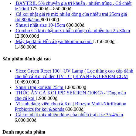
BAYTRIL 5% chuyên gia tri khuẩn , nhiễm trùng , Có chiết
lẻ 20ml
175.000
₫
–
850.000
₫
Cá koi nhật giá rẻ mix nhiều dòng của nhiều trại 25cm giá
chỉ 800k/con
800.000
₫
Shusui nhật size 10-15cm
600.000
₫
Combo Cá koi nhật mix nhiều dòng của nhiều trại 25-30cm
12.600.000
₫
Máy tạo khói Hồ cá kyanhkoifarm.com
1.150.000
₫
–
1.450.000
₫
Sản phẩm đánh giá cao
Sicce Green Reset 100+ UV Lamp ( Lọc thùng cao cấp dành
cho hồ cá Koi có đèn UV - C ) KYANHKOIFARM.COM
10.490.000
₫
Shusui trại konishi 25cm
1.800.000
₫
THỨC ĂN CÁ KOI JPD SEKIRIN (10KG) - Tăng màu
cho cá koi
1.900.000
₫
Vi sinh dạng viên cho cá Koi | Biozym Multi-Nitrification
Probiotics for koi &ponds
600.000
₫
Cá koi nhật mix nhiều dòng của nhiều trại size 35-45cm
6.000.000
₫
Danh mục sản phẩm