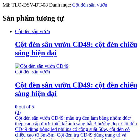
Mã:
TLO-DSV-DT-08
Danh mục:
Cột đèn sân vườn
Sản phẩm tương tự
Cột đèn sân vườn
Cột đèn sân vườn CD49: cột đèn chiếu
sáng hiện đại
Cột đèn sân vườn
Cột đèn sân vườn CD49: cột đèn chiếu
sáng hiện đại
0
out of 5
(0)
Cột đèn sân vườn CD49: mẫu trụ đèn làm bằng nhôm đúc/
thép cao cấp được thiết kế ánh sáng hắt 3 hướng đẹp. Cột đèn
CD49 dùng bóng led philips có công suất 50w, cột đèn có
chiều cao từ 3m-5m. Cột đèn trụ CD49 dùng trang trí và