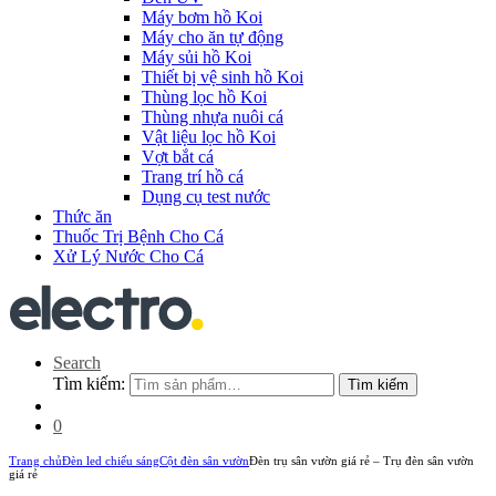
Máy bơm hồ Koi
Máy cho ăn tự động
Máy sủi hồ Koi
Thiết bị vệ sinh hồ Koi
Thùng lọc hồ Koi
Thùng nhựa nuôi cá
Vật liệu lọc hồ Koi
Vợt bắt cá
Trang trí hồ cá
Dụng cụ test nước
Thức ăn
Thuốc Trị Bệnh Cho Cá
Xử Lý Nước Cho Cá
Search
Tìm kiếm:
Tìm kiếm
0
Trang chủ
Đèn led chiếu sáng
Cột đèn sân vườn
Đèn trụ sân vườn giá rẻ – Trụ đèn sân vườn
giá rẻ