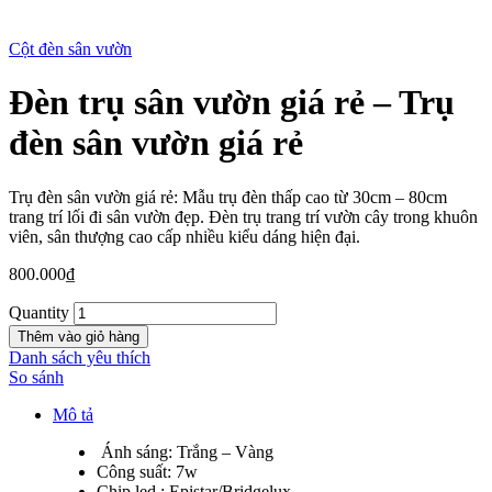
Cột đèn sân vườn
Đèn trụ sân vườn giá rẻ – Trụ
New
đèn sân vườn giá rẻ
Trụ đèn sân vườn giá rẻ: Mẫu trụ đèn thấp cao từ 30cm – 80cm
trang trí lối đi sân vườn đẹp. Đèn trụ trang trí vườn cây trong khuôn
viên, sân thượng cao cấp nhiều kiểu dáng hiện đại.
800.000
₫
Quantity
Thêm vào giỏ hàng
Danh sách yêu thích
So sánh
Mô tả
Ánh sáng: Trắng – Vàng
Công suất: 7w
Chip led : Epistar/Bridgelux