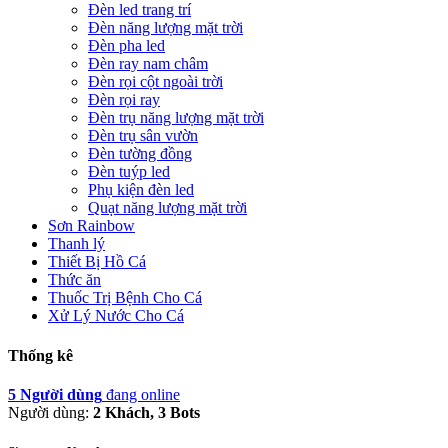
Đèn led trang trí
Đèn năng lượng mặt trời
Đèn pha led
Đèn ray nam châm
Đèn rọi cột ngoài trời
Đèn rọi ray
Đèn trụ năng lượng mặt trời
Đèn trụ sân vườn
Đèn tường đồng
Đèn tuýp led
Phụ kiện đèn led
Quạt năng lượng mặt trời
Sơn Rainbow
Thanh lý
Thiết Bị Hồ Cá
Thức ăn
Thuốc Trị Bệnh Cho Cá
Xử Lý Nước Cho Cá
Thống kê
5 Người dùng
đang online
Người dùng:
2 Khách, 3 Bots