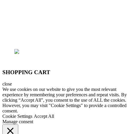
- Trại cá: 796/174 Lê Đức Thọ, P.15, Q.Gò Vấp
Email: lhoanganh7979@gmail.com
SĐT: (+84) 9797 52 090, (+84) 908 706 577
SHOPPING CART
close
We use cookies on our website to give you the most relevant
experience by remembering your preferences and repeat visits. By
clicking “Accept All”, you consent to the use of ALL the cookies.
However, you may visit "Cookie Settings" to provide a controlled
consent.
Cookie Settings
Accept All
Manage consent