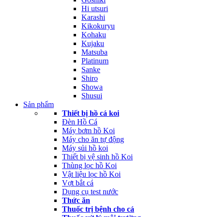
Hi utsuri
Karashi
Kikokuryu
Kohaku
Kujaku
Matsuba
Platinum
Sanke
Shiro
Showa
Shusui
Sản phẩm
Thiết bị hồ cá koi
Đèn Hồ Cá
Máy bơm hồ Koi
Máy cho ăn tự động
Máy sủi hồ koi
Thiết bị vệ sinh hồ Koi
Thùng lọc hồ Koi
Vật liệu lọc hồ Koi
Vợt bắt cá
Dụng cụ test nước
Thức ăn
Thuốc trị bệnh cho cá