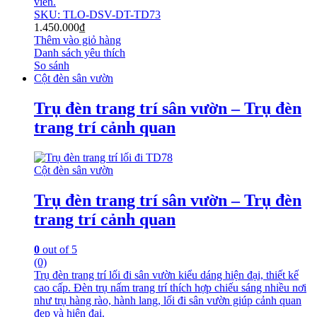
viên.
SKU: TLO-DSV-DT-TD73
1.450.000
₫
Thêm vào giỏ hàng
Danh sách yêu thích
So sánh
Cột đèn sân vườn
Trụ đèn trang trí sân vườn – Trụ đèn
trang trí cảnh quan
Cột đèn sân vườn
Trụ đèn trang trí sân vườn – Trụ đèn
trang trí cảnh quan
0
out of 5
(0)
Trụ đèn trang trí lối đi sân vườn kiểu dáng hiện đại, thiết kế
cao cấp. Đèn trụ nấm trang trí thích hợp chiếu sáng nhiều nơi
như trụ hàng rào, hành lang, lối đi sân vườn giúp cảnh quan
đẹp và hiện đại.