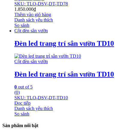
SKU: TLO-DSV-DT-TD78
1.850.000
₫
Thêm vào giỏ hàng
Danh sách yêu thích
So sánh
Cột đèn sân vườn
Đèn led trang trí sân vườn TD10
Cột đèn sân vườn
Đèn led trang trí sân vườn TD10
0
out of 5
(0)
SKU: TLO-DSV-DT-TD10
Đọc tiếp
Danh sách yêu thích
So sánh
Sản phẩm nổi bật