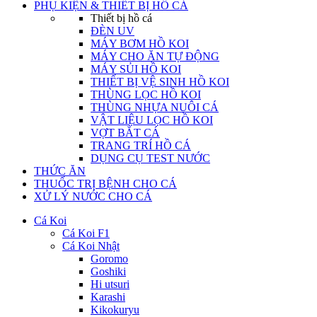
PHỤ KIỆN & THIẾT BỊ HỒ CÁ
Thiết bị hồ cá
ĐÈN UV
MÁY BƠM HỒ KOI
MÁY CHO ĂN TỰ ĐỘNG
MÁY SỦI HỒ KOI
THIẾT BỊ VỆ SINH HỒ KOI
THÙNG LỌC HỒ KOI
THÙNG NHỰA NUÔI CÁ
VẬT LIỆU LỌC HỒ KOI
VỢT BẮT CÁ
TRANG TRÍ HỒ CÁ
DỤNG CỤ TEST NƯỚC
THỨC ĂN
THUỐC TRỊ BỆNH CHO CÁ
XỬ LÝ NƯỚC CHO CÁ
Cá Koi
Cá Koi F1
Cá Koi Nhật
Goromo
Goshiki
Hi utsuri
Karashi
Kikokuryu