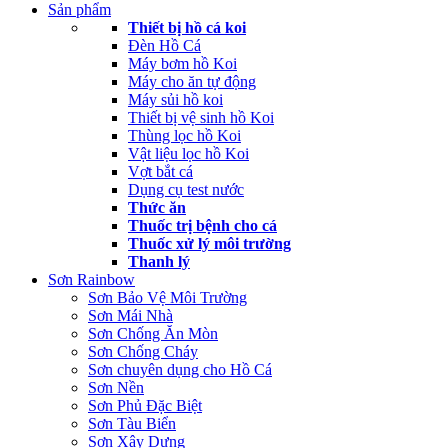
Sản phẩm
Thiết bị hồ cá koi
Đèn Hồ Cá
Máy bơm hồ Koi
Máy cho ăn tự động
Máy sủi hồ koi
Thiết bị vệ sinh hồ Koi
Thùng lọc hồ Koi
Vật liệu lọc hồ Koi
Vợt bắt cá
Dụng cụ test nước
Thức ăn
Thuốc trị bệnh cho cá
Thuốc xử lý môi trường
Thanh lý
Sơn Rainbow
Sơn Bảo Vệ Môi Trường
Sơn Mái Nhà
Sơn Chống Ăn Mòn
Sơn Chống Cháy
Sơn chuyên dụng cho Hồ Cá
Sơn Nền
Sơn Phủ Đặc Biệt
Sơn Tàu Biển
Sơn Xây Dựng