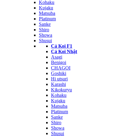
Kohaku
Kujaku
Matsuba
Platinum
Sanke
Shiro
Showa
Shusui
Cá Koi F1
Cá Koi Nhật
Asagi
Benigoi
CHAGOI
Goshiki
Hi utsuri
Karashi
Kikokuryu
Kohaku
Kujaku
Matsuba
Platinum
Sanke
Shiro
Showa
Shusui