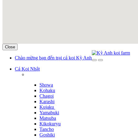
Close
Skip
Skip
Chào mừng bạn đến trại cá koi Kỳ Anh
to
to
navigation
content
Cá Koi Nhật
Showa
Kohaku
Chagoi
Karashi
Kujaku
Yamabuki
Matsuba
Kikokuryu
Tancho
Goshiki