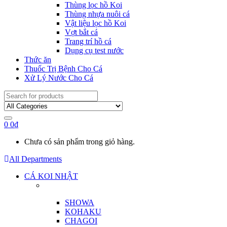
Thùng lọc hồ Koi
Thùng nhựa nuôi cá
Vật liệu lọc hồ Koi
Vợt bắt cá
Trang trí hồ cá
Dụng cụ test nước
Thức ăn
Thuốc Trị Bệnh Cho Cá
Xử Lý Nước Cho Cá
Search
for:
0
0
₫
Chưa có sản phẩm trong giỏ hàng.
All Departments
CÁ KOI NHẬT
SHOWA
KOHAKU
CHAGOI