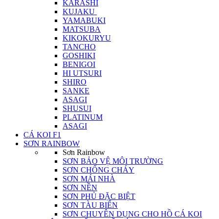
KARASHI
KUJAKU
YAMABUKI
MATSUBA
KIKOKURYU
TANCHO
GOSHIKI
BENIGOI
HI UTSURI
SHIRO
SANKE
ASAGI
SHUSUI
PLATINUM
ASAGI
CÁ KOI F1
SƠN RAINBOW
Sơn Rainbow
SƠN BẢO VỆ MÔI TRƯỜNG
SƠN CHỐNG CHÁY
SƠN MÁI NHÀ
SƠN NỀN
SƠN PHỦ ĐẶC BIỆT
SƠN TÀU BIỂN
SƠN CHUYÊN DỤNG CHO HỒ CÁ KOI