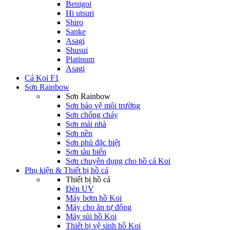
Benigoi
Hi utsuri
Shiro
Sanke
Asagi
Shusui
Platinum
Asagi
Cá Koi F1
Sơn Rainbow
Sơn Rainbow
Sơn bảo vệ môi trường
Sơn chống cháy
Sơn mái nhà
Sơn nền
Sơn phủ đặc biệt
Sơn tàu biển
Sơn chuyên dụng cho hồ cá Koi
Phụ kiện & Thiết bị hồ cá
Thiết bị hồ cá
Đèn UV
Máy bơm hồ Koi
Máy cho ăn tự động
Máy sủi hồ Koi
Thiết bị vệ sinh hồ Koi