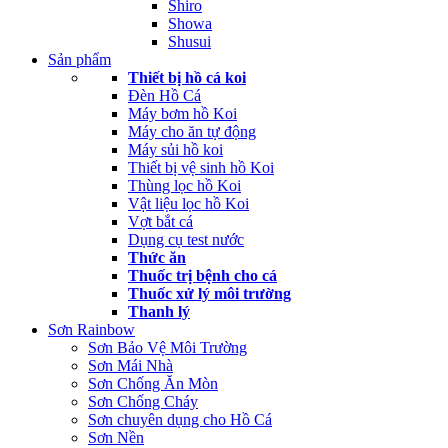
Shiro
Showa
Shusui
Sản phẩm
Thiết bị hồ cá koi
Đèn Hồ Cá
Máy bơm hồ Koi
Máy cho ăn tự động
Máy sủi hồ koi
Thiết bị vệ sinh hồ Koi
Thùng lọc hồ Koi
Vật liệu lọc hồ Koi
Vợt bắt cá
Dụng cụ test nước
Thức ăn
Thuốc trị bệnh cho cá
Thuốc xử lý môi trường
Thanh lý
Sơn Rainbow
Sơn Bảo Vệ Môi Trường
Sơn Mái Nhà
Sơn Chống Ăn Mòn
Sơn Chống Cháy
Sơn chuyên dụng cho Hồ Cá
Sơn Nền