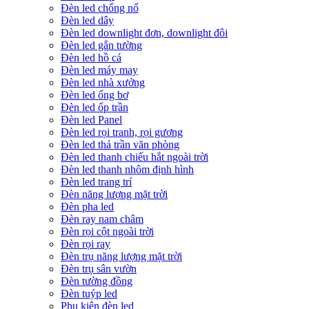
Đèn led chống nổ
Đèn led dây
Đèn led downlight đơn, downlight đôi
Đèn led gắn tường
Đèn led hồ cá
Đèn led máy may
Đèn led nhà xưởng
Đèn led ống bơ
Đèn led ốp trần
Đèn led Panel
Đèn led rọi tranh, rọi gương
Đèn led thả trần văn phòng
Đèn led thanh chiếu hắt ngoài trời
Đèn led thanh nhôm định hình
Đèn led trang trí
Đèn năng lượng mặt trời
Đèn pha led
Đèn ray nam châm
Đèn rọi cột ngoài trời
Đèn rọi ray
Đèn trụ năng lượng mặt trời
Đèn trụ sân vườn
Đèn tường đồng
Đèn tuýp led
Phụ kiện đèn led