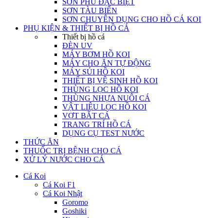
SƠN PHỦ ĐẶC BIỆT
SƠN TÀU BIỂN
SƠN CHUYÊN DỤNG CHO HỒ CÁ KOI
PHỤ KIỆN & THIẾT BỊ HỒ CÁ
Thiết bị hồ cá
ĐÈN UV
MÁY BƠM HỒ KOI
MÁY CHO ĂN TỰ ĐỘNG
MÁY SỦI HỒ KOI
THIẾT BỊ VỆ SINH HỒ KOI
THÙNG LỌC HỒ KOI
THÙNG NHỰA NUÔI CÁ
VẬT LIỆU LỌC HỒ KOI
VỢT BẮT CÁ
TRANG TRÍ HỒ CÁ
DỤNG CỤ TEST NƯỚC
THỨC ĂN
THUỐC TRỊ BỆNH CHO CÁ
XỬ LÝ NƯỚC CHO CÁ
Cá Koi
Cá Koi F1
Cá Koi Nhật
Goromo
Goshiki