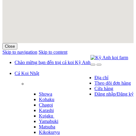
Close
Skip to navigation
Skip to content
Chào mừng bạn đến trại cá koi Kỳ Anh
Cá Koi Nhật
Địa chỉ
Theo dõi đơn hàng
Cửa hàng
Showa
Đăng nhập/Đăng ký
Kohaku
Chagoi
Karashi
Kujaku
Yamabuki
Matsuba
Kikokuryu