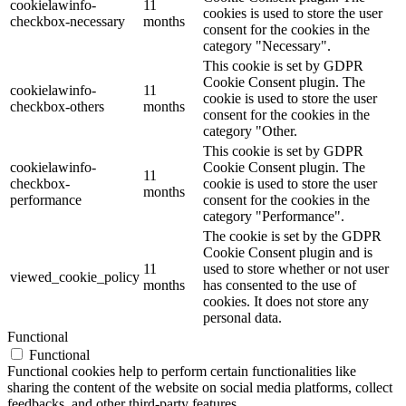
cookielawinfo-
11
cookies is used to store the user
checkbox-necessary
months
consent for the cookies in the
category "Necessary".
This cookie is set by GDPR
Cookie Consent plugin. The
cookielawinfo-
11
cookie is used to store the user
checkbox-others
months
consent for the cookies in the
category "Other.
This cookie is set by GDPR
cookielawinfo-
Cookie Consent plugin. The
11
checkbox-
cookie is used to store the user
months
performance
consent for the cookies in the
category "Performance".
The cookie is set by the GDPR
Cookie Consent plugin and is
11
used to store whether or not user
viewed_cookie_policy
months
has consented to the use of
cookies. It does not store any
personal data.
Functional
Functional
Functional cookies help to perform certain functionalities like
sharing the content of the website on social media platforms, collect
feedbacks, and other third-party features.