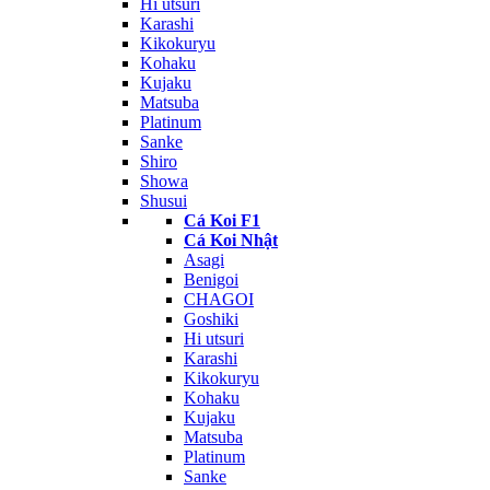
Hi utsuri
Karashi
Kikokuryu
Kohaku
Kujaku
Matsuba
Platinum
Sanke
Shiro
Showa
Shusui
Cá Koi F1
Cá Koi Nhật
Asagi
Benigoi
CHAGOI
Goshiki
Hi utsuri
Karashi
Kikokuryu
Kohaku
Kujaku
Matsuba
Platinum
Sanke