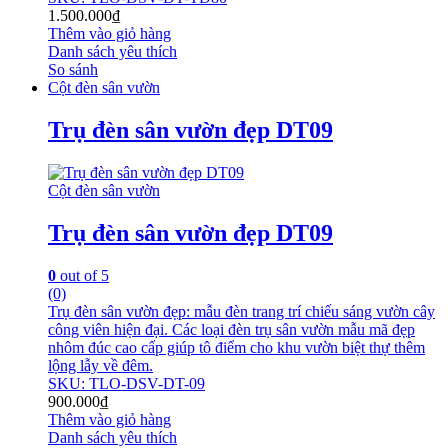
1.500.000
₫
Thêm vào giỏ hàng
Danh sách yêu thích
So sánh
Cột đèn sân vườn
Trụ đèn sân vườn đẹp DT09
Cột đèn sân vườn
Trụ đèn sân vườn đẹp DT09
0
out of 5
(0)
Trụ đèn sân vườn đẹp: mẫu đèn trang trí chiếu sáng vườn cây
công viên hiện đại. Các loại đèn trụ sân vườn mẫu mã đẹp
nhôm đúc cao cấp giúp tô điểm cho khu vườn biệt thự thêm
lộng lẫy về đêm.
SKU: TLO-DSV-DT-09
900.000
₫
Thêm vào giỏ hàng
Danh sách yêu thích