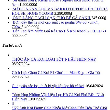
Sứ thanh tròn Bacteria House Porpoise kích thước 16cm x
5cm
1.400.000
₫
SỨ BỎ NGĂN LỌC VÀ BAKKI PORPOISE BACTERIA
HOUSE: HONEYCOMB
2.280.000
₫
ỐNG LẮNG TÁCH CẶN CHO BỂ CÁ CẢNH
345.000
₫
Bơm đẩy thế hệ mới cao suất cao periha SW-60 75m³/h
700w
5.400.000
₫
Đèn Led Âm Nước Giá Rẻ Cho Hồ Koi Jebao GL1LED -3
550.000
₫
Tin tức mới
THỨC ĂN CÁ KOI LOẠI TỐT NHẤT HIỆN NAY
08/07/2024
Cách Lựa Chọn Cá Koi F1 Chuẩn – Màu Đẹp – Gía Tốt
22/05/2024
Cung cấp các loại thiết bị vật liệu lọc hồ cá koi
16/04/2024
Tổng Hợp Những Vật Liệu Lọc Hồ Cá Koi Phổ Biến Nhất
Hiện Nay
13/04/2024
“Kỳ Anh Koi Farm: Chìa Khóa Mở Cánh Cửa Đến Thế Giới