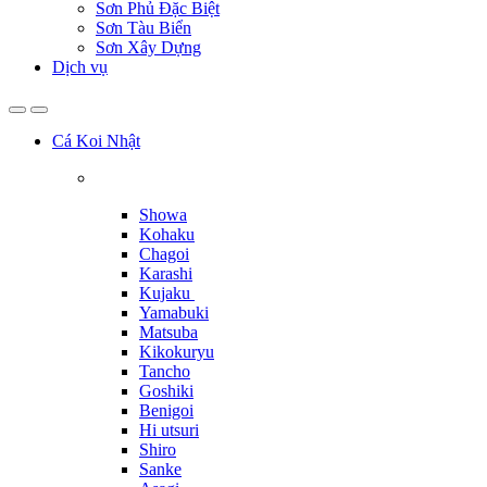
Sơn Phủ Đặc Biệt
Sơn Tàu Biển
Sơn Xây Dựng
Dịch vụ
Cá Koi Nhật
Showa
Kohaku
Chagoi
Karashi
Kujaku
Yamabuki
Matsuba
Kikokuryu
Tancho
Goshiki
Benigoi
Hi utsuri
Shiro
Sanke