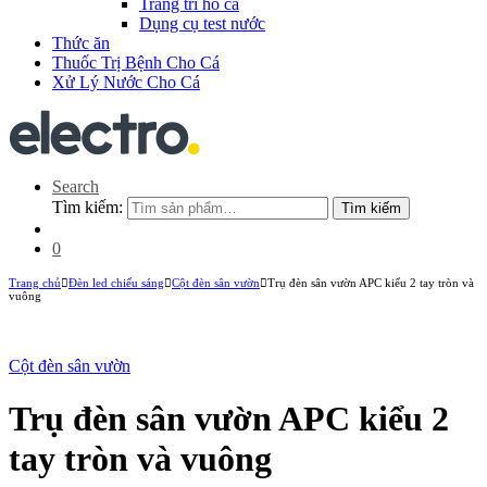
Trang trí hồ cá
Dụng cụ test nước
Thức ăn
Thuốc Trị Bệnh Cho Cá
Xử Lý Nước Cho Cá
Search
Tìm kiếm:
Tìm kiếm
0
Trang chủ
Đèn led chiếu sáng
Cột đèn sân vườn
Trụ đèn sân vườn APC kiểu 2 tay tròn và
vuông
Cột đèn sân vườn
Trụ đèn sân vườn APC kiểu 2
New
tay tròn và vuông