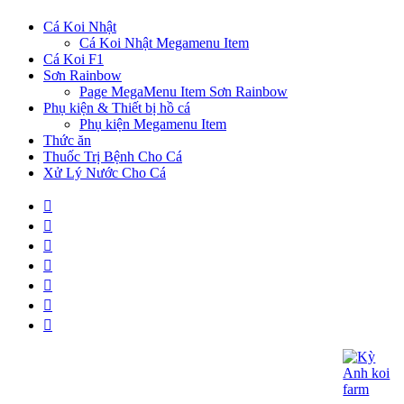
Cá Koi Nhật
Cá Koi Nhật Megamenu Item
Cá Koi F1
Sơn Rainbow
Page MegaMenu Item Sơn Rainbow
Phụ kiện & Thiết bị hồ cá
Phụ kiện Megamenu Item
Thức ăn
Thuốc Trị Bệnh Cho Cá
Xử Lý Nước Cho Cá
CÔNG TY TNHH KOI KỲ ANH