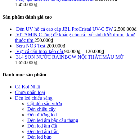
1.450.000
₫
Sản phẩm đánh giá cao
Đèn UV hồ cá cao cấp JBL ProCristal UV-C 5W
2.500.000
₫
VITAMIN C tăng đề kháng cho cá , vệ sinh lưới drum , khử
thuốc tím
250.000
₫
Sera NO3 Test
200.000
₫
Vợt cá cán Inox kéo dài
90.000
₫
–
120.000
₫
314 SƠN NƯỚC RAINBOW NỘI THẤT,MÀU MỜ
1.650.000
₫
Danh mục sản phẩm
Cá Koi Nhật
Chưa phân loại
Đèn led chiếu sáng
Cột đèn sân vườn
Đèn chiếu cây
Đèn đường led
Đèn led âm bậc cầu thang
Đèn led âm đất
Đèn led âm trần
Đèn led búp