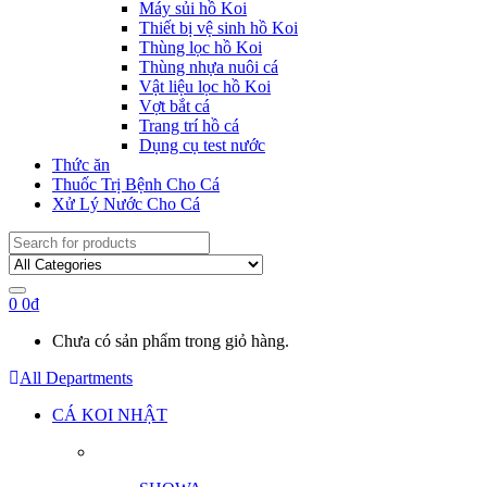
Máy sủi hồ Koi
Thiết bị vệ sinh hồ Koi
Thùng lọc hồ Koi
Thùng nhựa nuôi cá
Vật liệu lọc hồ Koi
Vợt bắt cá
Trang trí hồ cá
Dụng cụ test nước
Thức ăn
Thuốc Trị Bệnh Cho Cá
Xử Lý Nước Cho Cá
Search
for:
0
0
₫
Chưa có sản phẩm trong giỏ hàng.
All Departments
CÁ KOI NHẬT