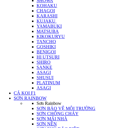
SHOWA
KOHAKU
CHAGOI
KARASHI
KUJAKU
YAMABUKI
MATSUBA
KIKOKURYU
TANCHO
GOSHIKI
BENIGOI
HI UTSURI
SHIRO
SANKE
ASAGI
SHUSUI
PLATINUM
ASAGI
CÁ KOI F1
SƠN RAINBOW
Sơn Rainbow
SƠN BẢO VỆ MÔI TRƯỜNG
SƠN CHỐNG CHÁY
SƠN MÁI NHÀ
SƠN NỀN