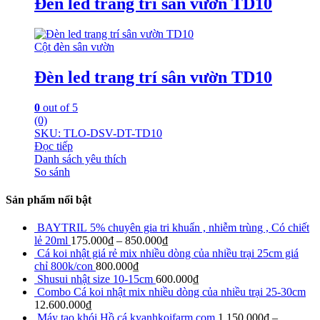
Đèn led trang trí sân vườn TD10
Cột đèn sân vườn
Đèn led trang trí sân vườn TD10
0
out of 5
(0)
SKU: TLO-DSV-DT-TD10
Đọc tiếp
Danh sách yêu thích
So sánh
Sản phẩm nổi bật
BAYTRIL 5% chuyên gia tri khuẩn , nhiễm trùng , Có chiết
lẻ 20ml
175.000
₫
–
850.000
₫
Cá koi nhật giá rẻ mix nhiều dòng của nhiều trại 25cm giá
chỉ 800k/con
800.000
₫
Shusui nhật size 10-15cm
600.000
₫
Combo Cá koi nhật mix nhiều dòng của nhiều trại 25-30cm
12.600.000
₫
Máy tạo khói Hồ cá kyanhkoifarm.com
1.150.000
₫
–