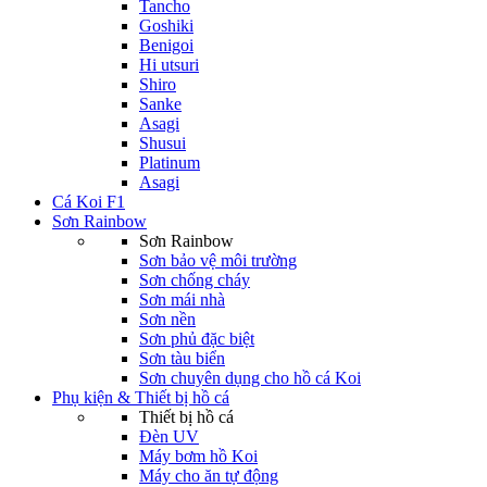
Tancho
Goshiki
Benigoi
Hi utsuri
Shiro
Sanke
Asagi
Shusui
Platinum
Asagi
Cá Koi F1
Sơn Rainbow
Sơn Rainbow
Sơn bảo vệ môi trường
Sơn chống cháy
Sơn mái nhà
Sơn nền
Sơn phủ đặc biệt
Sơn tàu biển
Sơn chuyên dụng cho hồ cá Koi
Phụ kiện & Thiết bị hồ cá
Thiết bị hồ cá
Đèn UV
Máy bơm hồ Koi
Máy cho ăn tự động