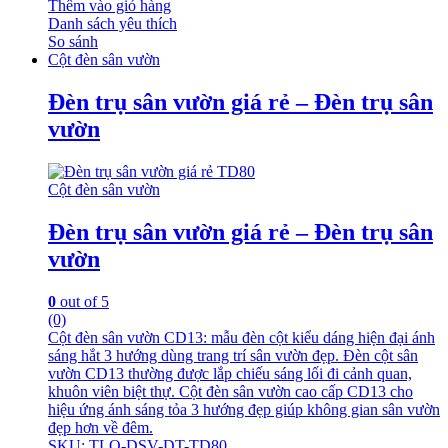
Thêm vào giỏ hàng
Danh sách yêu thích
So sánh
Cột đèn sân vườn
Đèn trụ sân vườn giá rẻ – Đèn trụ sân
vườn
Cột đèn sân vườn
Đèn trụ sân vườn giá rẻ – Đèn trụ sân
vườn
0
out of 5
(0)
Cột đèn sân vườn CD13: mẫu đèn cột kiểu dáng hiện đại ánh
sáng hắt 3 hướng dùng trang trí sân vườn đẹp. Đèn cột sân
vườn CD13 thường được lắp chiếu sáng lối đi cảnh quan,
khuôn viên biệt thự. Cột đèn sân vườn cao cấp CD13 cho
hiệu ứng ánh sáng tỏa 3 hướng đẹp giúp không gian sân vườn
đẹp hơn về đêm.
SKU: TLO-DSV-DT-TD80