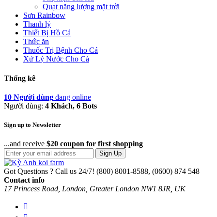
Quạt năng lượng mặt trời
Sơn Rainbow
Thanh lý
Thiết Bị Hồ Cá
Thức ăn
Thuốc Trị Bệnh Cho Cá
Xử Lý Nước Cho Cá
Thống kê
10 Người dùng
đang online
Người dùng:
4 Khách, 6 Bots
Sign up to Newsletter
...and receive
$20 coupon for first shopping
Sign Up
Got Questions ? Call us 24/7!
(800) 8001-8588, (0600) 874 548
Contact info
17 Princess Road, London, Greater London NW1 8JR, UK