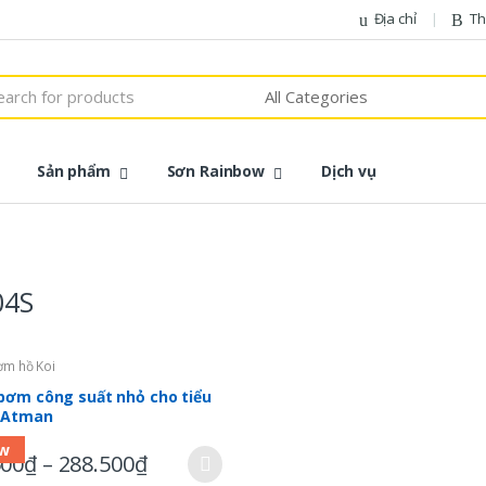
Địa chỉ
Th
h
Sản phẩm
Sơn Rainbow
Dịch vụ
04S
ơm hồ Koi
bơm công suất nhỏ cho tiểu
 Atman
/302S/304S/305S/306S
w
500
₫
–
288.500
₫