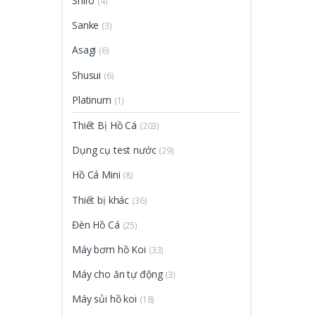
Shiro
(4)
Sanke
(3)
Asagi
(6)
Shusui
(6)
Platinum
(1)
Thiết Bị Hồ Cá
(203)
Dụng cụ test nước
(29)
Hồ Cá Mini
(8)
Thiết bị khác
(36)
Đèn Hồ Cá
(25)
Máy bơm hồ Koi
(33)
Máy cho ăn tự động
(3)
Máy sủi hồ koi
(18)