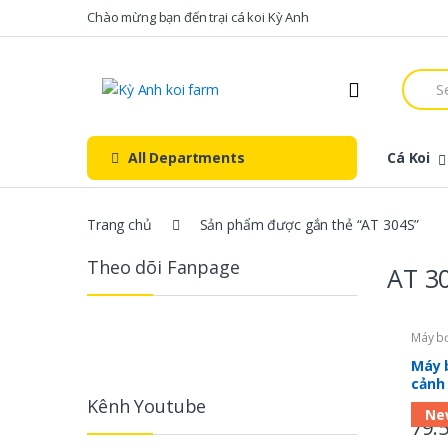
Skip
Skip
Chào mừng bạn đến trại cá koi Kỳ Anh
to
to
navigation
content
Searc
for:
All Departments
Cá Koi
Trang chủ
Sản phẩm được gắn thẻ “AT 304S”
Theo dõi Fanpage
AT 3
Máy b
Máy 
cảnh
301S
Kênh Youtube
Ne
79.