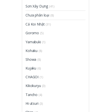
Sơn Xây Dựng
(41)
Chưa phân loại
(8)
Cá Koi Nhật
(31)
Goromo
(5)
Yamabuki
(1)
Kohaku
(8)
Showa
(8)
Kujaku
(6)
CHAGOI
(1)
Kikokuryu
(3)
Tancho
(4)
Hi utsuri
(3)