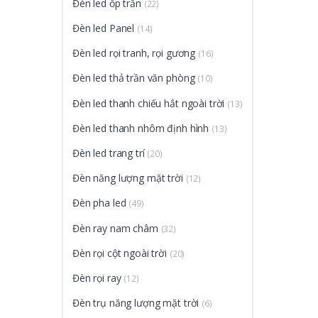
Đèn led ốp trần
(22)
Đèn led Panel
(14)
Đèn led rọi tranh, rọi gương
(16)
Đèn led thả trần văn phòng
(10)
Đèn led thanh chiếu hắt ngoài trời
(13)
Đèn led thanh nhôm định hình
(13)
Đèn led trang trí
(20)
Đèn năng lượng mặt trời
(12)
Đèn pha led
(49)
Đèn ray nam châm
(32)
Đèn rọi cột ngoài trời
(20)
Đèn rọi ray
(12)
Đèn trụ năng lượng mặt trời
(6)