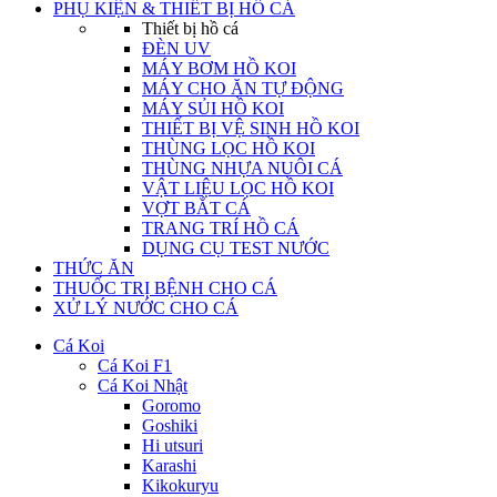
PHỤ KIỆN & THIẾT BỊ HỒ CÁ
Thiết bị hồ cá
ĐÈN UV
MÁY BƠM HỒ KOI
MÁY CHO ĂN TỰ ĐỘNG
MÁY SỦI HỒ KOI
THIẾT BỊ VỆ SINH HỒ KOI
THÙNG LỌC HỒ KOI
THÙNG NHỰA NUÔI CÁ
VẬT LIỆU LỌC HỒ KOI
VỢT BẮT CÁ
TRANG TRÍ HỒ CÁ
DỤNG CỤ TEST NƯỚC
THỨC ĂN
THUỐC TRỊ BỆNH CHO CÁ
XỬ LÝ NƯỚC CHO CÁ
Cá Koi
Cá Koi F1
Cá Koi Nhật
Goromo
Goshiki
Hi utsuri
Karashi
Kikokuryu