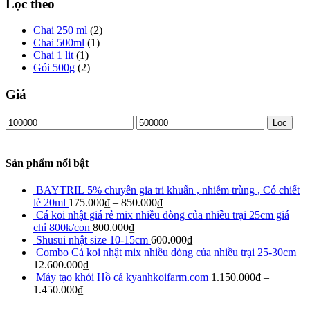
Lọc theo
Chai 250 ml
(2)
Chai 500ml
(1)
Chai 1 lit
(1)
Gói 500g
(2)
Giá
Giá
Giá
Lọc
thấp
cao
nhất
nhất
Sản phẩm nổi bật
BAYTRIL 5% chuyên gia tri khuẩn , nhiễm trùng , Có chiết
lẻ 20ml
175.000
₫
–
850.000
₫
Cá koi nhật giá rẻ mix nhiều dòng của nhiều trại 25cm giá
chỉ 800k/con
800.000
₫
Shusui nhật size 10-15cm
600.000
₫
Combo Cá koi nhật mix nhiều dòng của nhiều trại 25-30cm
12.600.000
₫
Máy tạo khói Hồ cá kyanhkoifarm.com
1.150.000
₫
–
1.450.000
₫