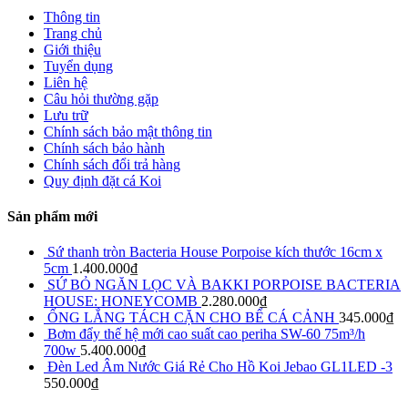
Thông tin
Trang chủ
Giới thiệu
Tuyển dụng
Liên hệ
Câu hỏi thường gặp
Lưu trữ
Chính sách bảo mật thông tin
Chính sách bảo hành
Chính sách đổi trả hàng
Quy định đặt cá Koi
Sản phẩm mới
Sứ thanh tròn Bacteria House Porpoise kích thước 16cm x
5cm
1.400.000
₫
SỨ BỎ NGĂN LỌC VÀ BAKKI PORPOISE BACTERIA
HOUSE: HONEYCOMB
2.280.000
₫
ỐNG LẮNG TÁCH CẶN CHO BỂ CÁ CẢNH
345.000
₫
Bơm đẩy thế hệ mới cao suất cao periha SW-60 75m³/h
700w
5.400.000
₫
Đèn Led Âm Nước Giá Rẻ Cho Hồ Koi Jebao GL1LED -3
550.000
₫