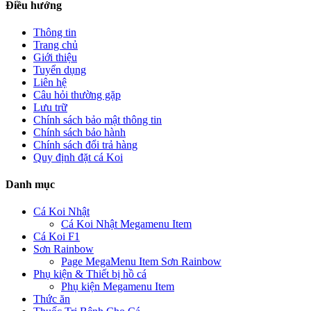
Điều hướng
Thông tin
Trang chủ
Giới thiệu
Tuyển dụng
Liên hệ
Câu hỏi thường gặp
Lưu trữ
Chính sách bảo mật thông tin
Chính sách bảo hành
Chính sách đổi trả hàng
Quy định đặt cá Koi
Danh mục
Cá Koi Nhật
Cá Koi Nhật Megamenu Item
Cá Koi F1
Sơn Rainbow
Page MegaMenu Item Sơn Rainbow
Phụ kiện & Thiết bị hồ cá
Phụ kiện Megamenu Item
Thức ăn