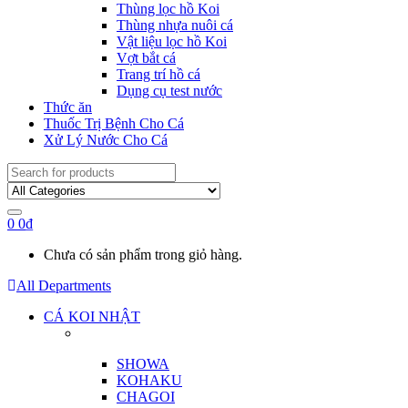
Thùng lọc hồ Koi
Thùng nhựa nuôi cá
Vật liệu lọc hồ Koi
Vợt bắt cá
Trang trí hồ cá
Dụng cụ test nước
Thức ăn
Thuốc Trị Bệnh Cho Cá
Xử Lý Nước Cho Cá
Search
for:
0
0
₫
Chưa có sản phẩm trong giỏ hàng.
All Departments
CÁ KOI NHẬT
SHOWA
KOHAKU
CHAGOI