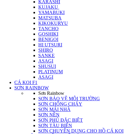
KARASHI
KUJAKU
YAMABUKI
MATSUBA
KIKOKURYU
TANCHO
GOSHIKI
BENIGOI
HI UTSURI
SHIRO
SANKE
ASAGI
SHUSUI
PLATINUM
ASAGI
CÁ KOI F1
SƠN RAINBOW
Sơn Rainbow
SƠN BẢO VỆ MÔI TRƯỜNG
SƠN CHỐNG CHÁY
SƠN MÁI NHÀ
SƠN NỀN
SƠN PHỦ ĐẶC BIỆT
SƠN TÀU BIỂN
SƠN CHUYÊN DỤNG CHO HỒ CÁ KOI