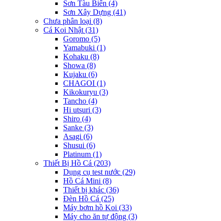
Sơn Tàu Biển
(4)
Sơn Xây Dựng
(41)
Chưa phân loại
(8)
Cá Koi Nhật
(31)
Goromo
(5)
Yamabuki
(1)
Kohaku
(8)
Showa
(8)
Kujaku
(6)
CHAGOI
(1)
Kikokuryu
(3)
Tancho
(4)
Hi utsuri
(3)
Shiro
(4)
Sanke
(3)
Asagi
(6)
Shusui
(6)
Platinum
(1)
Thiết Bị Hồ Cá
(203)
Dụng cụ test nước
(29)
Hồ Cá Mini
(8)
Thiết bị khác
(36)
Đèn Hồ Cá
(25)
Máy bơm hồ Koi
(33)
Máy cho ăn tự động
(3)