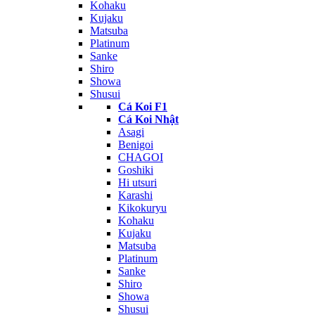
Kohaku
Kujaku
Matsuba
Platinum
Sanke
Shiro
Showa
Shusui
Cá Koi F1
Cá Koi Nhật
Asagi
Benigoi
CHAGOI
Goshiki
Hi utsuri
Karashi
Kikokuryu
Kohaku
Kujaku
Matsuba
Platinum
Sanke
Shiro
Showa
Shusui