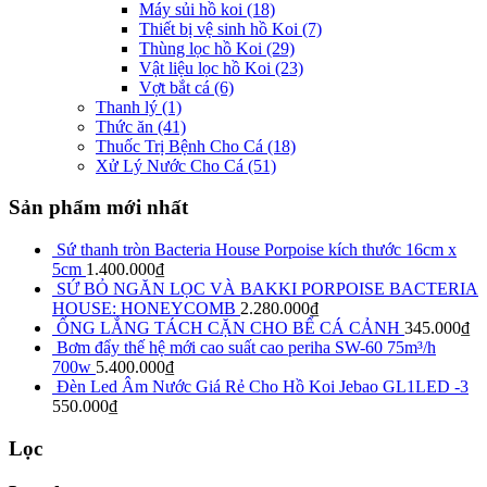
Máy sủi hồ koi
(18)
Thiết bị vệ sinh hồ Koi
(7)
Thùng lọc hồ Koi
(29)
Vật liệu lọc hồ Koi
(23)
Vợt bắt cá
(6)
Thanh lý
(1)
Thức ăn
(41)
Thuốc Trị Bệnh Cho Cá
(18)
Xử Lý Nước Cho Cá
(51)
Sản phẩm mới nhất
Sứ thanh tròn Bacteria House Porpoise kích thước 16cm x
5cm
1.400.000
₫
SỨ BỎ NGĂN LỌC VÀ BAKKI PORPOISE BACTERIA
HOUSE: HONEYCOMB
2.280.000
₫
ỐNG LẮNG TÁCH CẶN CHO BỂ CÁ CẢNH
345.000
₫
Bơm đẩy thế hệ mới cao suất cao periha SW-60 75m³/h
700w
5.400.000
₫
Đèn Led Âm Nước Giá Rẻ Cho Hồ Koi Jebao GL1LED -3
550.000
₫
Lọc