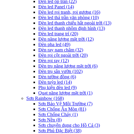
Đèn led ốp trần
(22)
Đèn led Panel
(14)
Đèn led rọi tranh, rọi gương
(16)
Đèn led thả trần văn phòng
(10)
Đèn led thanh chiếu hắt ngoài trời
(13)
Đèn led thanh nhôm định hình
(13)
Đèn led trang trí
(20)
Đèn năng lượng mặt trời
(12)
Đèn pha led
(49)
Đèn ray nam châm
(32)
Đèn rọi cột ngoài trời
(20)
Đèn rọi ray
(12)
Đèn trụ năng lượng mặt trời
(6)
Đèn trụ sân vườn
(102)
Đèn tường đồng
(6)
Đèn tuýp led
(14)
Phụ kiện đèn led
(9)
Quạt năng lượng mặt trời
(1)
Sơn Rainbow
(168)
Sơn Bảo Vệ Môi Trường
(7)
Sơn Chống Ăn Mòn
(81)
Sơn Chống Cháy
(1)
Sơn Nền
(8)
Sơn chuyên dụng cho Hồ Cá
(3)
Sơn Phủ Đặc Biệt
(38)