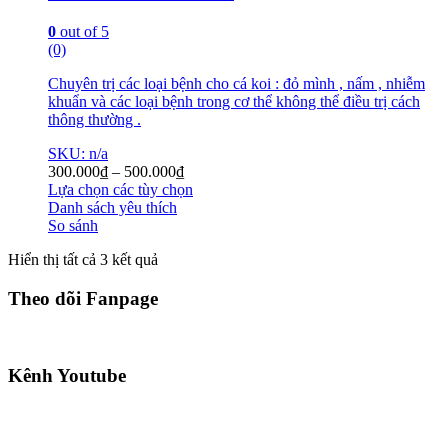
0
out of 5
(0)
Chuyên trị các loại bệnh cho cá koi : đỏ mình , nấm , nhiễm
khuẩn và các loại bệnh trong cơ thể không thể điều trị cách
thông thường .
SKU: n/a
300.000
₫
–
500.000
₫
Lựa chọn các tùy chọn
Danh sách yêu thích
So sánh
Hiển thị tất cả 3 kết quả
Theo dõi Fanpage
Kênh Youtube