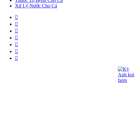
Thuốc Trị Bệnh Cho Cá
Xử Lý Nước Cho Cá
CÔNG TY TNHH KOI KỲ ANH
- Giấy CNĐKDN: 0315060027
- Ngày cấp : 21/05/2018 - Cơ quan cấp: Phòng
Đăng Ký Kinh Doanh – Sở Kế Hoạch và Đầu
Tư TP.HCM
- Địa chỉ đăng ký kinh doanh: 362/15 Thống