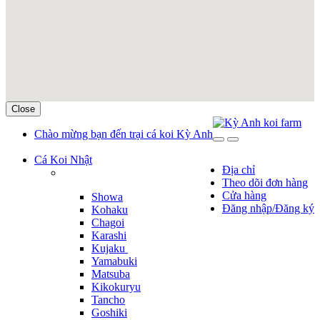
Close
Skip
Skip
Chào mừng bạn đến trại cá koi Kỳ Anh
to
to
navigation
content
Cá Koi Nhật
Địa chỉ
Theo dõi đơn hàng
Cửa hàng
Showa
Đăng nhập/Đăng ký
Kohaku
Chagoi
Karashi
Kujaku
Yamabuki
Matsuba
Kikokuryu
Tancho
Goshiki