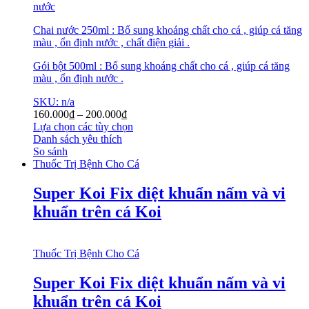
nước
Chai nước 250ml : Bổ sung khoáng chất cho cá , giúp cá tăng
màu , ổn định nước , chất điện giải .
Gói bột 500ml : Bổ sung khoáng chất cho cá , giúp cá tăng
màu , ổn định nước .
SKU: n/a
160.000
₫
–
200.000
₫
Lựa chọn các tùy chọn
Danh sách yêu thích
So sánh
Thuốc Trị Bệnh Cho Cá
Super Koi Fix diệt khuẩn nấm và vi
khuẩn trên cá Koi
Thuốc Trị Bệnh Cho Cá
Super Koi Fix diệt khuẩn nấm và vi
khuẩn trên cá Koi