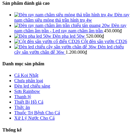
Sản phẩm đánh giá cao
Đèn ray
nam châm siêu mỏng thả trần hình trụ 4w
Đèn ray
nam châm âm trần - Led ray nam châm âm trần
450.000
₫
Đèn pha led 50w
520.000
₫
Cột đèn sân vườn CD26
Đèn led chiếu
cây sân vườn chân đế 36w
1.200.000
₫
Danh mục sản phẩm
Cá Koi Nhật
Chưa phân loại
Đèn led chiếu sáng
Sơn Rainbow
Thanh lý
Thiết Bị Hồ Cá
Thức ăn
Thuốc Trị Bệnh Cho Cá
Xử Lý Nước Cho Cá
Thống kê