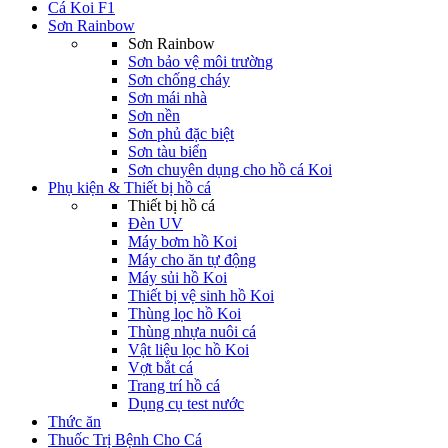
Cá Koi F1
Sơn Rainbow
Sơn Rainbow
Sơn bảo vệ môi trường
Sơn chống cháy
Sơn mái nhà
Sơn nền
Sơn phủ đặc biệt
Sơn tàu biển
Sơn chuyên dụng cho hồ cá Koi
Phụ kiện & Thiết bị hồ cá
Thiết bị hồ cá
Đèn UV
Máy bơm hồ Koi
Máy cho ăn tự động
Máy sủi hồ Koi
Thiết bị vệ sinh hồ Koi
Thùng lọc hồ Koi
Thùng nhựa nuôi cá
Vật liệu lọc hồ Koi
Vợt bắt cá
Trang trí hồ cá
Dụng cụ test nước
Thức ăn
Thuốc Trị Bệnh Cho Cá