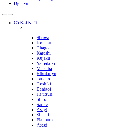
Dịch vụ
Cá Koi Nhật
Showa
Kohaku
Chagoi
Karashi
Kujaku
Yamabuki
Matsuba
Kikokuryu
Tancho
Goshiki
Benigoi
Hi utsuri
Shiro
Sanke
Asagi
Shusui
Platinum
Asagi