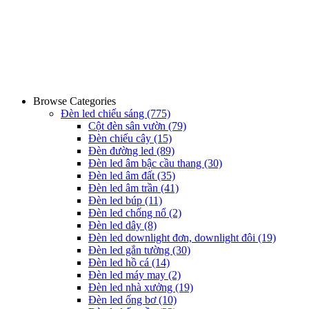
Browse Categories
Đèn led chiếu sáng
(775)
Cột đèn sân vườn
(79)
Đèn chiếu cây
(15)
Đèn đường led
(89)
Đèn led âm bậc cầu thang
(30)
Đèn led âm đất
(35)
Đèn led âm trần
(41)
Đèn led búp
(11)
Đèn led chống nổ
(2)
Đèn led dây
(8)
Đèn led downlight đơn, downlight đôi
(19)
Đèn led gắn tường
(30)
Đèn led hồ cá
(14)
Đèn led máy may
(2)
Đèn led nhà xưởng
(19)
Đèn led ống bơ
(10)