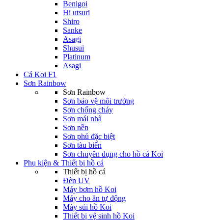
Benigoi
Hi utsuri
Shiro
Sanke
Asagi
Shusui
Platinum
Asagi
Cá Koi F1
Sơn Rainbow
Sơn Rainbow
Sơn bảo vệ môi trường
Sơn chống cháy
Sơn mái nhà
Sơn nền
Sơn phủ đặc biệt
Sơn tàu biển
Sơn chuyên dụng cho hồ cá Koi
Phụ kiện & Thiết bị hồ cá
Thiết bị hồ cá
Đèn UV
Máy bơm hồ Koi
Máy cho ăn tự động
Máy sủi hồ Koi
Thiết bị vệ sinh hồ Koi