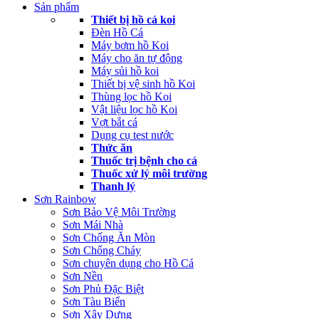
Sản phẩm
Thiết bị hồ cá koi
Đèn Hồ Cá
Máy bơm hồ Koi
Máy cho ăn tự động
Máy sủi hồ koi
Thiết bị vệ sinh hồ Koi
Thùng lọc hồ Koi
Vật liệu lọc hồ Koi
Vợt bắt cá
Dụng cụ test nước
Thức ăn
Thuốc trị bệnh cho cá
Thuốc xử lý môi trường
Thanh lý
Sơn Rainbow
Sơn Bảo Vệ Môi Trường
Sơn Mái Nhà
Sơn Chống Ăn Mòn
Sơn Chống Cháy
Sơn chuyên dụng cho Hồ Cá
Sơn Nền
Sơn Phủ Đặc Biệt
Sơn Tàu Biển
Sơn Xây Dựng