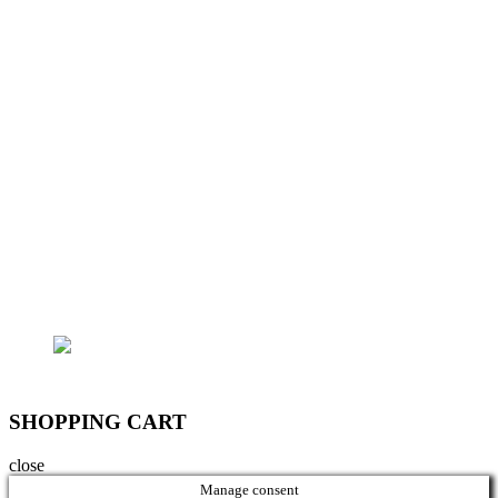
Nhất, Phường 16, Q.Gò Vấp, Tp.HCM
- Điện thoại: (+84) 97975-2090 - Email:
lhoanganh7979@gmail.com
- Trụ sở chính: 362/15 Thống Nhất, P.16, Q.Gò
Vấp
- Trại cá: 796/174 Lê Đức Thọ, P.15, Q.Gò Vấp
Email: lhoanganh7979@gmail.com
SĐT: (+84) 9797 52 090, (+84) 908 706 577
SHOPPING CART
close
Manage consent