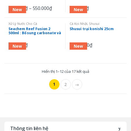
Phosphate và Silicate
Magnesium , Strontium ,
Boron , Iron , Manganese ,
330.000
₫
–
550.000
₫
350.000
₫
Molybderum
New
New
Xử Lý Nước Cho Cá
Cá Koi Nhật
,
Shusui
Seachem Reef Fusion 2
Shusui trại konishi 25cm
500ml : Bổ sung carbonate và
bicarbonate cho bể san hô
350.000
₫
1.800.000
₫
New
New
Hiển thị 1–12 của 17 kết quả
1
2
→
Thông tin liên hệ