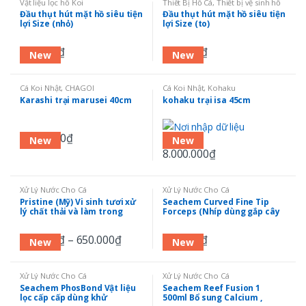
Vật liệu lọc hồ Koi
Thiết Bị Hồ Cá
,
Thiết bị vệ sinh hồ
Koi
Đầu thụt hút mặt hồ siêu tiện
Đầu thụt hút mặt hồ siêu tiện
lợi Size (nhỏ)
lợi Size (to)
400.000
₫
700.000
₫
New
New
Cá Koi Nhật
,
CHAGOI
Cá Koi Nhật
,
Kohaku
Karashi trại marusei 40cm
kohaku trại isa 45cm
2.500.000
₫
New
New
8.000.000
₫
Xử Lý Nước Cho Cá
Xử Lý Nước Cho Cá
Pristine (Mỹ) Vi sinh tươi xử
Seachem Curved Fine Tip
lý chất thải và làm trong
Forceps (Nhíp dùng gắp cây
nước bể cá
thủy sinh) – 25cm
180.000
₫
–
650.000
₫
290.000
₫
New
New
Xử Lý Nước Cho Cá
Xử Lý Nước Cho Cá
Seachem PhosBond Vật liệu
Seachem Reef Fusion 1
lọc cấp cấp dùng khử
500ml Bổ sung Calcium ,