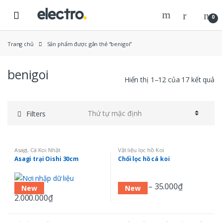
Skip
Skip
to
to
0
navigation
content
Trang chủ
Sản phẩm được gắn thẻ “benigoi”
benigoi
Hiển thị 1–12 của 17 kết quả
Filters
Asagi
,
Cá Koi Nhật
Vật liệu lọc hồ Koi
Asagi trại Oishi 30cm
Chổi lọc hồ cá koi
15.000
₫
–
35.000
₫
New
New
2.000.000
₫