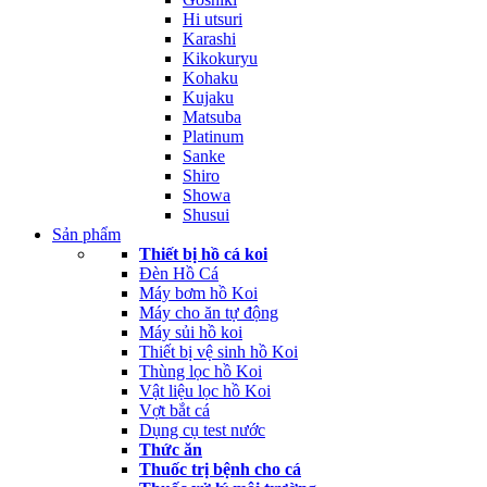
Hi utsuri
Karashi
Kikokuryu
Kohaku
Kujaku
Matsuba
Platinum
Sanke
Shiro
Showa
Shusui
Sản phẩm
Thiết bị hồ cá koi
Đèn Hồ Cá
Máy bơm hồ Koi
Máy cho ăn tự động
Máy sủi hồ koi
Thiết bị vệ sinh hồ Koi
Thùng lọc hồ Koi
Vật liệu lọc hồ Koi
Vợt bắt cá
Dụng cụ test nước
Thức ăn
Thuốc trị bệnh cho cá