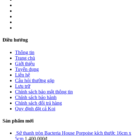
Điều hướng
Thông tin
Trang chủ
Giới thiệu
Tuyển dụng
Liên hệ
Câu hỏi thường gặp
Lưu trữ
Chính sách bảo mật thông tin
Chính sách bảo hành
Chính sách đổi trả hàng
Quy định đặt cá Koi
Sản phẩm mới
Sứ thanh tròn Bacteria House Porpoise kích thước 16cm x
5cm
1.400.000
₫