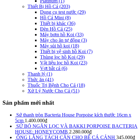
Platinum
(1)
Thiết Bị Hồ Cá
(203)
Dụng cụ test nước
(29)
Hồ Cá Mini
(8)
Thiết bị khác
(36)
Đèn Hồ Cá
(25)
Máy bơm hồ Koi
(33)
Máy cho ăn tự động
(3)
Máy sủi hồ koi
(18)
Thiết bị vệ sinh hồ Koi
(7)
Thùng lọc hồ Koi
(29)
Vật liệu lọc hồ Koi
(23)
Vợt bắt cá
(6)
Thanh lý
(1)
Thức ăn
(41)
Thuốc Trị Bệnh Cho Cá
(18)
Xử Lý Nước Cho Cá
(51)
Sản phẩm mới nhất
Sứ thanh tròn Bacteria House Porpoise kích thước 16cm x
5cm
1.400.000
₫
SỨ BỎ NGĂN LỌC VÀ BAKKI PORPOISE BACTERIA
HOUSE: HONEYCOMB
2.280.000
₫
ỐNG LẮNG TÁCH CẶN CHO BỂ CÁ CẢNH
345.000
₫