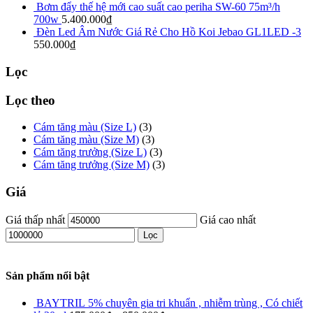
Bơm đẩy thế hệ mới cao suất cao periha SW-60 75m³/h
700w
5.400.000
₫
Đèn Led Âm Nước Giá Rẻ Cho Hồ Koi Jebao GL1LED -3
550.000
₫
Lọc
Lọc theo
Cám tăng màu (Size L)
(3)
Cám tăng màu (Size M)
(3)
Cám tăng trưởng (Size L)
(3)
Cám tăng trưởng (Size M)
(3)
Giá
Giá thấp nhất
Giá cao nhất
Lọc
Sản phẩm nổi bật
BAYTRIL 5% chuyên gia tri khuẩn , nhiễm trùng , Có chiết