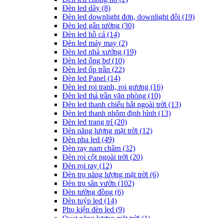
Đèn led dây
(8)
Đèn led downlight đơn, downlight đôi
(19)
Đèn led gắn tường
(30)
Đèn led hồ cá
(14)
Đèn led máy may
(2)
Đèn led nhà xưởng
(19)
Đèn led ống bơ
(10)
Đèn led ốp trần
(22)
Đèn led Panel
(14)
Đèn led rọi tranh, rọi gương
(16)
Đèn led thả trần văn phòng
(10)
Đèn led thanh chiếu hắt ngoài trời
(13)
Đèn led thanh nhôm định hình
(13)
Đèn led trang trí
(20)
Đèn năng lượng mặt trời
(12)
Đèn pha led
(49)
Đèn ray nam châm
(32)
Đèn rọi cột ngoài trời
(20)
Đèn rọi ray
(12)
Đèn trụ năng lượng mặt trời
(6)
Đèn trụ sân vườn
(102)
Đèn tường đồng
(6)
Đèn tuýp led
(14)
Phụ kiện đèn led
(9)