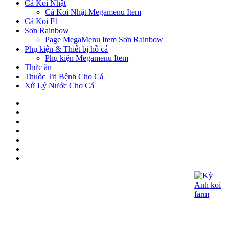
Cá Koi Nhật
Cá Koi Nhật Megamenu Item
Cá Koi F1
Sơn Rainbow
Page MegaMenu Item Sơn Rainbow
Phụ kiện & Thiết bị hồ cá
Phụ kiện Megamenu Item
Thức ăn
Thuốc Trị Bệnh Cho Cá
Xử Lý Nước Cho Cá
CÔNG TY TNHH KOI KỲ ANH
- Giấy CNĐKDN: 0315060027