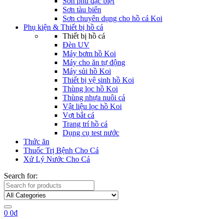
Sơn phủ đặc biệt
Sơn tàu biển
Sơn chuyên dụng cho hồ cá Koi
Phụ kiện & Thiết bị hồ cá
Thiết bị hồ cá
Đèn UV
Máy bơm hồ Koi
Máy cho ăn tự động
Máy sủi hồ Koi
Thiết bị vệ sinh hồ Koi
Thùng lọc hồ Koi
Thùng nhựa nuôi cá
Vật liệu lọc hồ Koi
Vợt bắt cá
Trang trí hồ cá
Dụng cụ test nước
Thức ăn
Thuốc Trị Bệnh Cho Cá
Xử Lý Nước Cho Cá
Search for:
0
0
₫