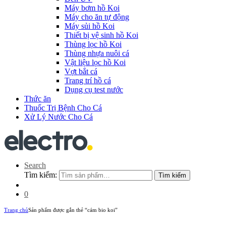
Máy bơm hồ Koi
Máy cho ăn tự động
Máy sủi hồ Koi
Thiết bị vệ sinh hồ Koi
Thùng lọc hồ Koi
Thùng nhựa nuôi cá
Vật liệu lọc hồ Koi
Vợt bắt cá
Trang trí hồ cá
Dụng cụ test nước
Thức ăn
Thuốc Trị Bệnh Cho Cá
Xử Lý Nước Cho Cá
Search
Tìm kiếm:
Tìm kiếm
0
Trang chủ
Sản phẩm được gắn thẻ “cám bio koi”