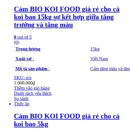
Cám BIO KOI FOOD giá rẻ cho cá
koi bao 15kg sự kết hợp giữa tăng
trưởng và tăng màu
0
out of 5
(0)
Trọng lượng
15kg
Xuất xứ
:
Việt Nam
Mô tả sản phẩm
:
Cám tăng màu và tăn
SKU: n/a
1.000.000
₫
Thêm vào giỏ hàng
Danh sách yêu thích
So sánh
Thức ăn
Cám BIO KOI FOOD giá rẻ cho cá
koi bao 5kg