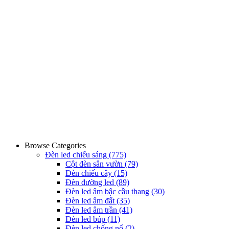
Browse Categories
Đèn led chiếu sáng
(775)
Cột đèn sân vườn
(79)
Đèn chiếu cây
(15)
Đèn đường led
(89)
Đèn led âm bậc cầu thang
(30)
Đèn led âm đất
(35)
Đèn led âm trần
(41)
Đèn led búp
(11)
Đèn led chống nổ
(2)