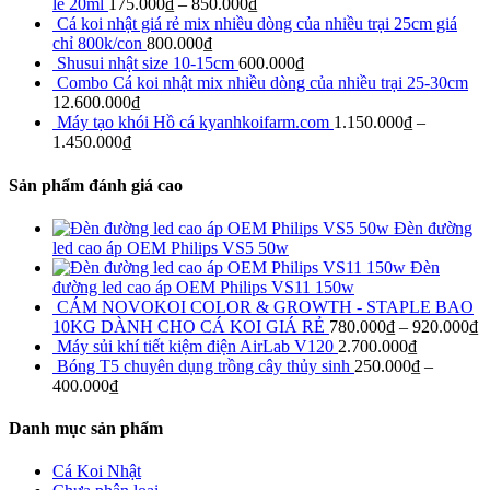
lẻ 20ml
175.000
₫
–
850.000
₫
Cá koi nhật giá rẻ mix nhiều dòng của nhiều trại 25cm giá
chỉ 800k/con
800.000
₫
Shusui nhật size 10-15cm
600.000
₫
Combo Cá koi nhật mix nhiều dòng của nhiều trại 25-30cm
12.600.000
₫
Máy tạo khói Hồ cá kyanhkoifarm.com
1.150.000
₫
–
1.450.000
₫
Sản phẩm đánh giá cao
Đèn đường
led cao áp OEM Philips VS5 50w
Đèn
đường led cao áp OEM Philips VS11 150w
CÁM NOVOKOI COLOR & GROWTH - STAPLE BAO
10KG DÀNH CHO CÁ KOI GIÁ RẺ
780.000
₫
–
920.000
₫
Máy sủi khí tiết kiệm điện AirLab V120
2.700.000
₫
Bóng T5 chuyên dụng trồng cây thủy sinh
250.000
₫
–
400.000
₫
Danh mục sản phẩm
Cá Koi Nhật