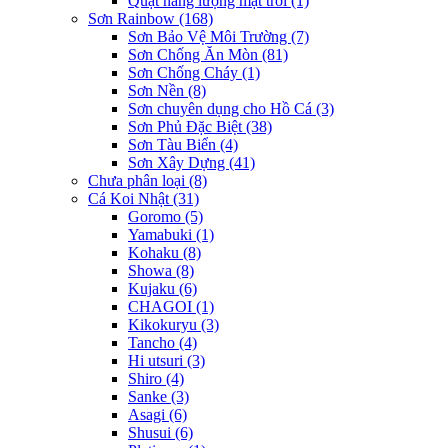
Quạt năng lượng mặt trời
(1)
Sơn Rainbow
(168)
Sơn Bảo Vệ Môi Trường
(7)
Sơn Chống Ăn Mòn
(81)
Sơn Chống Cháy
(1)
Sơn Nền
(8)
Sơn chuyên dụng cho Hồ Cá
(3)
Sơn Phủ Đặc Biệt
(38)
Sơn Tàu Biển
(4)
Sơn Xây Dựng
(41)
Chưa phân loại
(8)
Cá Koi Nhật
(31)
Goromo
(5)
Yamabuki
(1)
Kohaku
(8)
Showa
(8)
Kujaku
(6)
CHAGOI
(1)
Kikokuryu
(3)
Tancho
(4)
Hi utsuri
(3)
Shiro
(4)
Sanke
(3)
Asagi
(6)
Shusui
(6)