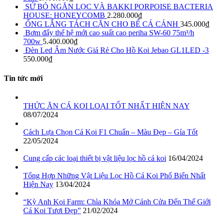
SỨ BỎ NGĂN LỌC VÀ BAKKI PORPOISE BACTERIA
HOUSE: HONEYCOMB
2.280.000
₫
ỐNG LẮNG TÁCH CẶN CHO BỂ CÁ CẢNH
345.000
₫
Bơm đẩy thế hệ mới cao suất cao periha SW-60 75m³/h
700w
5.400.000
₫
Đèn Led Âm Nước Giá Rẻ Cho Hồ Koi Jebao GL1LED -3
550.000
₫
Tin tức mới
THỨC ĂN CÁ KOI LOẠI TỐT NHẤT HIỆN NAY
08/07/2024
Cách Lựa Chọn Cá Koi F1 Chuẩn – Màu Đẹp – Gía Tốt
22/05/2024
Cung cấp các loại thiết bị vật liệu lọc hồ cá koi
16/04/2024
Tổng Hợp Những Vật Liệu Lọc Hồ Cá Koi Phổ Biến Nhất
Hiện Nay
13/04/2024
“Kỳ Anh Koi Farm: Chìa Khóa Mở Cánh Cửa Đến Thế Giới
Cá Koi Tươi Đẹp”
21/02/2024