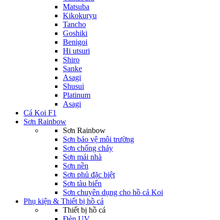
Matsuba
Kikokuryu
Tancho
Goshiki
Benigoi
Hi utsuri
Shiro
Sanke
Asagi
Shusui
Platinum
Asagi
Cá Koi F1
Sơn Rainbow
Sơn Rainbow
Sơn bảo vệ môi trường
Sơn chống cháy
Sơn mái nhà
Sơn nền
Sơn phủ đặc biệt
Sơn tàu biển
Sơn chuyên dụng cho hồ cá Koi
Phụ kiện & Thiết bị hồ cá
Thiết bị hồ cá
Đèn UV