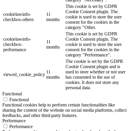
This cookie is set by GDPR
Cookie Consent plugin. The
cookielawinfo-
11
cookie is used to store the user
checkbox-others
months
consent for the cookies in the
category "Other.
This cookie is set by GDPR
cookielawinfo-
Cookie Consent plugin. The
11
checkbox-
cookie is used to store the user
months
performance
consent for the cookies in the
category "Performance".
The cookie is set by the GDPR
Cookie Consent plugin and is
11
used to store whether or not user
viewed_cookie_policy
months
has consented to the use of
cookies. It does not store any
personal data.
Functional
Functional
Functional cookies help to perform certain functionalities like
sharing the content of the website on social media platforms, collect
feedbacks, and other third-party features.
Performance
Performance