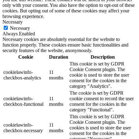
only with your consent. You also have the option to opt-out of these
cookies. But opting out of some of these cookies may affect your
browsing experience.
Necessary
Necessary
Always Enabled
Necessary cookies are absolutely essential for the website to
function properly. These cookies ensure basic functionalities and
security features of the website, anonymously.
Cookie
Duration
Description
This cookie is set by GDPR
Cookie Consent plugin. The
cookielawinfo-
11
cookie is used to store the user
checkbox-analytics
months
consent for the cookies in the
category "Analytics".
The cookie is set by GDPR
cookielawinfo-
11
cookie consent to record the user
checkbox-functional
months
consent for the cookies in the
category "Functional".
This cookie is set by GDPR
Cookie Consent plugin. The
cookielawinfo-
11
cookies is used to store the user
checkbox-necessary
months
consent for the cookies in the
category "Necessary".