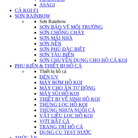
ASAGI
CÁ KOI F1
SƠN RAINBOW
Sơn Rainbow
SƠN BẢO VỆ MÔI TRƯỜNG
SƠN CHỐNG CHÁY
SƠN MÁI NHÀ
SƠN NỀN
SƠN PHỦ ĐẶC BIỆT
SƠN TÀU BIỂN
SƠN CHUYÊN DỤNG CHO HỒ CÁ KOI
PHỤ KIỆN & THIẾT BỊ HỒ CÁ
Thiết bị hồ cá
ĐÈN UV
MÁY BƠM HỒ KOI
MÁY CHO ĂN TỰ ĐỘNG
MÁY SỦI HỒ KOI
THIẾT BỊ VỆ SINH HỒ KOI
THÙNG LỌC HỒ KOI
THÙNG NHỰA NUÔI CÁ
VẬT LIỆU LỌC HỒ KOI
VỢT BẮT CÁ
TRANG TRÍ HỒ CÁ
DỤNG CỤ TEST NƯỚC
THỨC ĂN