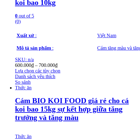
koi bao 10kg
0
out of 5
(0)
Xuất xứ
:
Việt Nam
Mô tả sản phẩm
:
Cám tăng màu và tăn
SKU: n/a
600.000
₫
–
700.000
₫
Lựa chọn các tùy chọn
Danh sách yêu thích
So sánh
Thức ăn
Cám BIO KOI FOOD giá rẻ cho cá
koi bao 15kg sự kết hợp giữa tăng
trưởng và tăng màu
Thức ăn