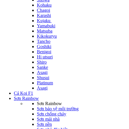
Kohaku
Chagoi
Karashi
Kujaku
Yamabuki
Matsuba
Kikokuryu
Tancho
Goshiki
Benigoi
Hi utsuri
Shiro
Sanke
Asagi
Shusui
Platinum
Asagi
Cá Koi F1
Sơn Rainbow
Sơn Rainbow
Sơn bảo vệ môi trường
Sơn chống cháy
Sơn mái nhà
Sơn nền