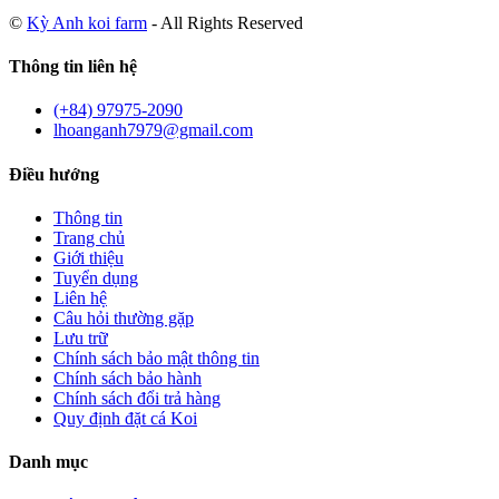
©
Kỳ Anh koi farm
- All Rights Reserved
Thông tin liên hệ
(+84) 97975-2090
lhoanganh7979@gmail.com
Điều hướng
Thông tin
Trang chủ
Giới thiệu
Tuyển dụng
Liên hệ
Câu hỏi thường gặp
Lưu trữ
Chính sách bảo mật thông tin
Chính sách bảo hành
Chính sách đổi trả hàng
Quy định đặt cá Koi
Danh mục