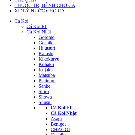
THUỐC TRỊ BỆNH CHO CÁ
XỬ LÝ NƯỚC CHO CÁ
Cá Koi
Cá Koi F1
Cá Koi Nhật
Goromo
Goshiki
Hi utsuri
Karashi
Kikokuryu
Kohaku
Kujaku
Matsuba
Platinum
Sanke
Shiro
Showa
Shusui
Cá Koi F1
Cá Koi Nhật
Asagi
Benigoi
CHAGOI
Goshiki