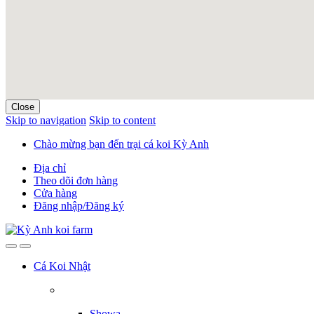
Close
Skip to navigation
Skip to content
Chào mừng bạn đến trại cá koi Kỳ Anh
Địa chỉ
Theo dõi đơn hàng
Cửa hàng
Đăng nhập/Đăng ký
Cá Koi Nhật
Showa