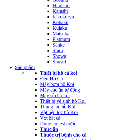
Hi utsuri
Karashi
Kikokuryu
Kohaku
Kujaku
Matsuba
Platinum
Sanke
Shiro
Showa
Shusui
Sản phẩm
Thiết bị hồ cá koi
Đèn Hồ Cá
Máy bơm hồ Koi
Máy cho ăn tự động
Máy sủi hồ koi
Thiết bị vệ sinh hồ Koi
Thùng lọc hồ Koi
Vật liệu lọc hồ Koi
Vợt bắt cá
Dụng cụ test nước
Thức ăn
Thuốc trị bệnh cho cá