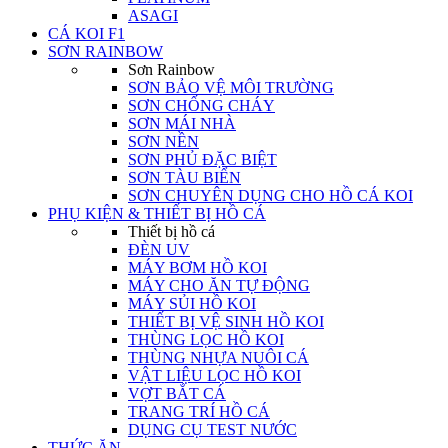
ASAGI
CÁ KOI F1
SƠN RAINBOW
Sơn Rainbow
SƠN BẢO VỆ MÔI TRƯỜNG
SƠN CHỐNG CHÁY
SƠN MÁI NHÀ
SƠN NỀN
SƠN PHỦ ĐẶC BIỆT
SƠN TÀU BIỂN
SƠN CHUYÊN DỤNG CHO HỒ CÁ KOI
PHỤ KIỆN & THIẾT BỊ HỒ CÁ
Thiết bị hồ cá
ĐÈN UV
MÁY BƠM HỒ KOI
MÁY CHO ĂN TỰ ĐỘNG
MÁY SỦI HỒ KOI
THIẾT BỊ VỆ SINH HỒ KOI
THÙNG LỌC HỒ KOI
THÙNG NHỰA NUÔI CÁ
VẬT LIỆU LỌC HỒ KOI
VỢT BẮT CÁ
TRANG TRÍ HỒ CÁ
DỤNG CỤ TEST NƯỚC
THỨC ĂN