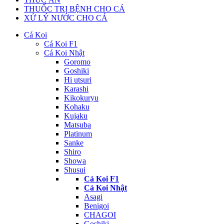
THUỐC TRỊ BỆNH CHO CÁ
XỬ LÝ NƯỚC CHO CÁ
Cá Koi
Cá Koi F1
Cá Koi Nhật
Goromo
Goshiki
Hi utsuri
Karashi
Kikokuryu
Kohaku
Kujaku
Matsuba
Platinum
Sanke
Shiro
Showa
Shusui
Cá Koi F1
Cá Koi Nhật
Asagi
Benigoi
CHAGOI
Goshiki