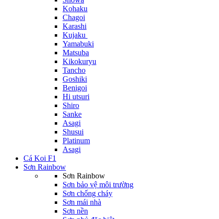
Kohaku
Chagoi
Karashi
Kujaku
Yamabuki
Matsuba
Kikokuryu
Tancho
Goshiki
Benigoi
Hi utsuri
Shiro
Sanke
Asagi
Shusui
Platinum
Asagi
Cá Koi F1
Sơn Rainbow
Sơn Rainbow
Sơn bảo vệ môi trường
Sơn chống cháy
Sơn mái nhà
Sơn nền