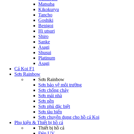
Matsuba
Kikokuryu
Tancho
Goshiki
Benigoi
Hi utsuri
Shiro
Sanke
Asagi
Shusui
Platinum
Asagi
Cá Koi F1
Sơn Rainbow
Sơn Rainbow
Sơn bảo vệ môi trường
Sơn chống cháy
Sơn mái nhà
Sơn nền
Sơn phủ đặc biệt
Sơn tàu biển
Sơn chuyên dụng cho hồ cá Koi
Phụ kiện & Thiết bị hồ cá
Thiết bị hồ cá
Đèn UV