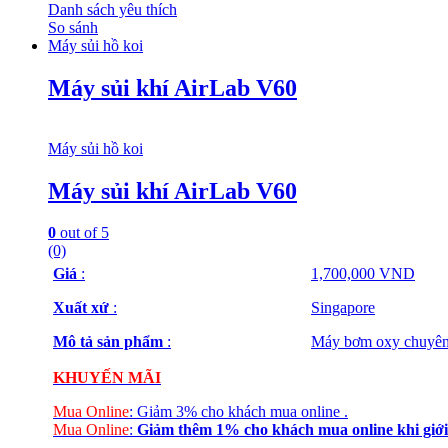
Danh sách yêu thích
So sánh
Máy sủi hồ koi
Máy sủi khí AirLab V60
Máy sủi hồ koi
Máy sủi khí AirLab V60
0
out of 5
(0)
Giá
:
1,700,000 VND
Xuất xứ
:
Singapore
Mô tả sản phẩm
:
Máy bơm oxy chuyên 
KHUYẾN MÃI
Mua Online
:
Giảm 3% cho khách mua online
.
Mua Online
:
Giảm thêm 1% cho khách mua online
khi giới