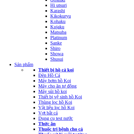
Hi utsuri
Karashi
Kikokuryu
Kohaku
Kujaku
Matsuba
Platinum
Sanke
Shiro
Showa
Shusui
Sản phẩm
Thiết bị hồ cá koi
Đèn Hồ Cá
Máy bơm hồ Koi
Máy cho ăn tự động
Máy sủi hồ koi
Thiết bị vệ sinh hồ Koi
Thùng lọc hồ Koi
Vật liệu lọc hồ Koi
Vợt bắt cá
Dụng cụ test nước
Thức ăn
Thuốc trị bệnh cho cá