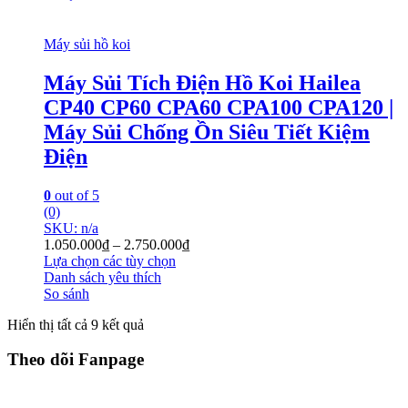
Máy sủi hồ koi
Máy Sủi Tích Điện Hồ Koi Hailea
CP40 CP60 CPA60 CPA100 CPA120 |
Máy Sủi Chống Ồn Siêu Tiết Kiệm
Điện
0
out of 5
(0)
SKU: n/a
1.050.000
₫
–
2.750.000
₫
Lựa chọn các tùy chọn
Danh sách yêu thích
So sánh
Hiển thị tất cả 9 kết quả
Theo dõi Fanpage