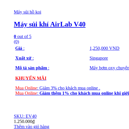
Máy sủi hồ koi
Máy sủi khí AirLab V40
0
out of 5
(0)
Giá
:
1,250,000 VND
Xuất xứ
:
Singapore
Mô tả sản phẩm
:
Máy bơm oxy chuyên 
KHUYẾN MÃI
Mua Online
:
Giảm 3% cho khách mua online
.
Mua Online
:
Giảm thêm 1% cho khách mua online
khi giới
SKU: EV40
1.250.000
₫
Thêm vào giỏ hàng