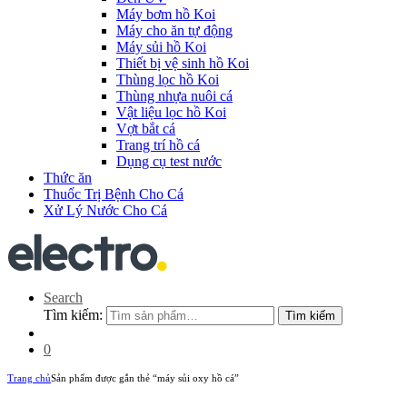
Máy bơm hồ Koi
Máy cho ăn tự động
Máy sủi hồ Koi
Thiết bị vệ sinh hồ Koi
Thùng lọc hồ Koi
Thùng nhựa nuôi cá
Vật liệu lọc hồ Koi
Vợt bắt cá
Trang trí hồ cá
Dụng cụ test nước
Thức ăn
Thuốc Trị Bệnh Cho Cá
Xử Lý Nước Cho Cá
Search
Tìm kiếm:
Tìm kiếm
0
Trang chủ
Sản phẩm được gắn thẻ “máy sủi oxy hồ cá”