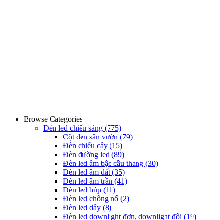
Browse Categories
Đèn led chiếu sáng
(775)
Cột đèn sân vườn
(79)
Đèn chiếu cây
(15)
Đèn đường led
(89)
Đèn led âm bậc cầu thang
(30)
Đèn led âm đất
(35)
Đèn led âm trần
(41)
Đèn led búp
(11)
Đèn led chống nổ
(2)
Đèn led dây
(8)
Đèn led downlight đơn, downlight đôi
(19)