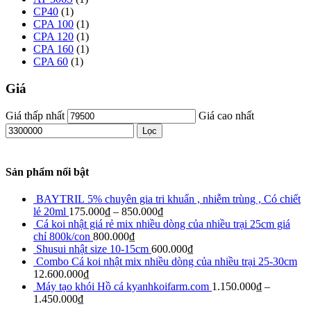
CP40
(1)
CPA 100
(1)
CPA 120
(1)
CPA 160
(1)
CPA 60
(1)
Giá
Giá thấp nhất
Giá cao nhất
Lọc
Sản phẩm nổi bật
BAYTRIL 5% chuyên gia tri khuẩn , nhiễm trùng , Có chiết
lẻ 20ml
175.000
₫
–
850.000
₫
Cá koi nhật giá rẻ mix nhiều dòng của nhiều trại 25cm giá
chỉ 800k/con
800.000
₫
Shusui nhật size 10-15cm
600.000
₫
Combo Cá koi nhật mix nhiều dòng của nhiều trại 25-30cm
12.600.000
₫
Máy tạo khói Hồ cá kyanhkoifarm.com
1.150.000
₫
–
1.450.000
₫