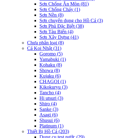
Sơn Chống Ăn Mòn
(81)
Sơn Chống Cháy
(1)
Sơn Nền
(8)
Sơn chuyên dụng cho Hồ Cá
(3)
Sơn Phủ Đặc Biệt
(38)
Sơn Tàu Biển
(4)
Sơn Xây Dựng
(41)
Chưa phân loại
(8)
Cá Koi Nhật
(31)
Goromo
(5)
Yamabuki
(1)
Kohaku
(8)
Showa
(8)
Kujaku
(6)
CHAGOI
(1)
Kikokuryu
(3)
Tancho
(4)
Hi utsuri
(3)
Shiro
(4)
Sanke
(3)
Asagi
(6)
Shusui
(6)
Platinum
(1)
Thiết Bị Hồ Cá
(203)
Dụng cụ test nước
(29)