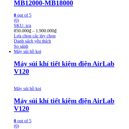
MB12000-MB18000
0
out of 5
(0)
SKU: n/a
850.000
₫
–
1.900.000
₫
Lựa chọn các tùy chọn
Danh sách yêu thích
So sánh
Máy sủi hồ koi
Máy sủi khí tiết kiệm điện AirLab
V120
Máy sủi hồ koi
Máy sủi khí tiết kiệm điện AirLab
V120
0
out of 5
(0)