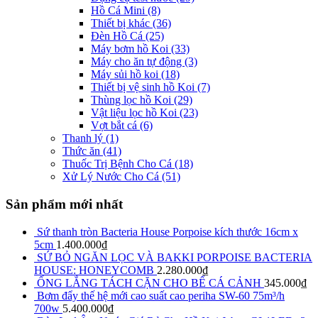
Hồ Cá Mini
(8)
Thiết bị khác
(36)
Đèn Hồ Cá
(25)
Máy bơm hồ Koi
(33)
Máy cho ăn tự động
(3)
Máy sủi hồ koi
(18)
Thiết bị vệ sinh hồ Koi
(7)
Thùng lọc hồ Koi
(29)
Vật liệu lọc hồ Koi
(23)
Vợt bắt cá
(6)
Thanh lý
(1)
Thức ăn
(41)
Thuốc Trị Bệnh Cho Cá
(18)
Xử Lý Nước Cho Cá
(51)
Sản phẩm mới nhất
Sứ thanh tròn Bacteria House Porpoise kích thước 16cm x
5cm
1.400.000
₫
SỨ BỎ NGĂN LỌC VÀ BAKKI PORPOISE BACTERIA
HOUSE: HONEYCOMB
2.280.000
₫
ỐNG LẮNG TÁCH CẶN CHO BỂ CÁ CẢNH
345.000
₫
Bơm đẩy thế hệ mới cao suất cao periha SW-60 75m³/h
700w
5.400.000
₫