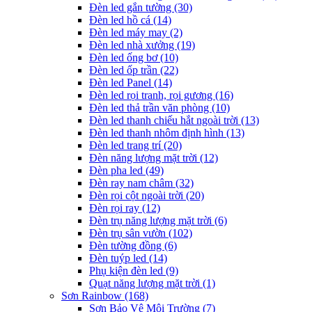
Đèn led gắn tường
(30)
Đèn led hồ cá
(14)
Đèn led máy may
(2)
Đèn led nhà xưởng
(19)
Đèn led ống bơ
(10)
Đèn led ốp trần
(22)
Đèn led Panel
(14)
Đèn led rọi tranh, rọi gương
(16)
Đèn led thả trần văn phòng
(10)
Đèn led thanh chiếu hắt ngoài trời
(13)
Đèn led thanh nhôm định hình
(13)
Đèn led trang trí
(20)
Đèn năng lượng mặt trời
(12)
Đèn pha led
(49)
Đèn ray nam châm
(32)
Đèn rọi cột ngoài trời
(20)
Đèn rọi ray
(12)
Đèn trụ năng lượng mặt trời
(6)
Đèn trụ sân vườn
(102)
Đèn tường đồng
(6)
Đèn tuýp led
(14)
Phụ kiện đèn led
(9)
Quạt năng lượng mặt trời
(1)
Sơn Rainbow
(168)
Sơn Bảo Vệ Môi Trường
(7)