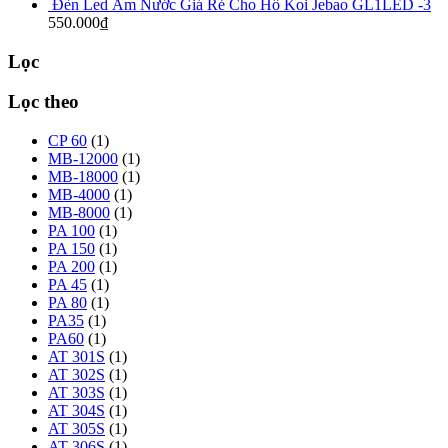
Đèn Led Âm Nước Giá Rẻ Cho Hồ Koi Jebao GL1LED -3
550.000
₫
Lọc
Lọc theo
CP 60
(1)
MB-12000
(1)
MB-18000
(1)
MB-4000
(1)
MB-8000
(1)
PA 100
(1)
PA 150
(1)
PA 200
(1)
PA 45
(1)
PA 80
(1)
PA35
(1)
PA60
(1)
AT 301S
(1)
AT 302S
(1)
AT 303S
(1)
AT 304S
(1)
AT 305S
(1)
AT 306S
(1)