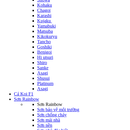
Kohaku
Chagoi
Karashi
Kujaku
Yamabuki
Matsuba
Kikokuryu
Tancho
Goshiki
Benigoi
Hi utsuri
Shiro
Sanke
Asagi
Shusui
Platinum
Asagi
Cá Koi F1
Sơn Rainbow
Sơn Rainbow
Sơn bảo vệ môi trường
Sơn chống cháy
Sơn mái nhà
Sơn nền