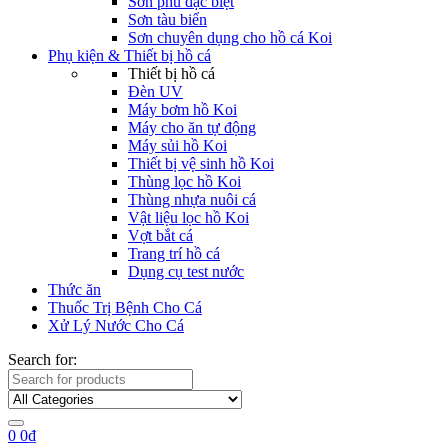
Sơn phủ đặc biệt
Sơn tàu biển
Sơn chuyên dụng cho hồ cá Koi
Phụ kiện & Thiết bị hồ cá
Thiết bị hồ cá
Đèn UV
Máy bơm hồ Koi
Máy cho ăn tự động
Máy sủi hồ Koi
Thiết bị vệ sinh hồ Koi
Thùng lọc hồ Koi
Thùng nhựa nuôi cá
Vật liệu lọc hồ Koi
Vợt bắt cá
Trang trí hồ cá
Dụng cụ test nước
Thức ăn
Thuốc Trị Bệnh Cho Cá
Xử Lý Nước Cho Cá
Search for:
0
0
₫