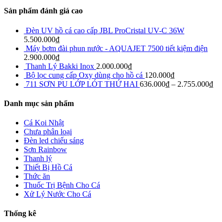
Sản phẩm đánh giá cao
Đèn UV hồ cá cao cấp JBL ProCristal UV-C 36W
5.500.000
₫
Máy bơm đài phun nước - AQUAJET 7500 tiết kiệm điện
2.900.000
₫
Thanh Lý Bakki Inox
2.000.000
₫
Bộ lọc cung cấp Oxy dùng cho hồ cá
120.000
₫
711 SƠN PU LỚP LÓT THỨ HAI
636.000
₫
–
2.755.000
₫
Danh mục sản phẩm
Cá Koi Nhật
Chưa phân loại
Đèn led chiếu sáng
Sơn Rainbow
Thanh lý
Thiết Bị Hồ Cá
Thức ăn
Thuốc Trị Bệnh Cho Cá
Xử Lý Nước Cho Cá
Thống kê