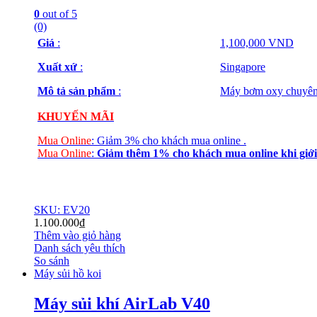
0
out of 5
(0)
Giá
:
1,100,000 VND
Xuất xứ
:
Singapore
Mô tả sản phẩm
:
Máy bơm oxy chuyên 
KHUYẾN MÃI
Mua Online
:
Giảm 3% cho khách mua online
.
Mua Online
:
Giảm thêm 1% cho khách mua online
khi giới
SKU: EV20
1.100.000
₫
Thêm vào giỏ hàng
Danh sách yêu thích
So sánh
Máy sủi hồ koi
Máy sủi khí AirLab V40