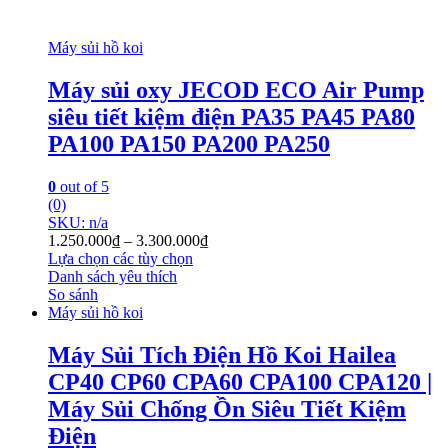
Máy sủi hồ koi
Máy sủi oxy JECOD ECO Air Pump
siêu tiết kiệm điện PA35 PA45 PA80
PA100 PA150 PA200 PA250
0
out of 5
(0)
SKU: n/a
1.250.000
₫
–
3.300.000
₫
Lựa chọn các tùy chọn
Danh sách yêu thích
So sánh
Máy sủi hồ koi
Máy Sủi Tích Điện Hồ Koi Hailea
CP40 CP60 CPA60 CPA100 CPA120 |
Máy Sủi Chống Ồn Siêu Tiết Kiệm
Điện