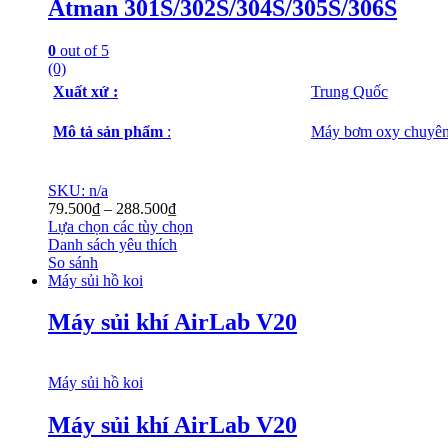
Atman 301S/302S/304S/305S/306S
0
out of 5
(0)
Xuất xứ :
Trung Quốc
Mô tả sản phẩm
:
Máy bơm oxy chuyên 
SKU: n/a
79.500
₫
–
288.500
₫
Lựa chọn các tùy chọn
Danh sách yêu thích
So sánh
Máy sủi hồ koi
Máy sủi khí AirLab V20
Máy sủi hồ koi
Máy sủi khí AirLab V20