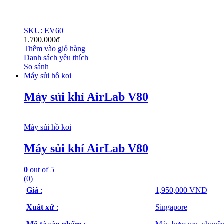
SKU: EV60
1.700.000
₫
Thêm vào giỏ hàng
Danh sách yêu thích
So sánh
Máy sủi hồ koi
Máy sủi khí AirLab V80
Máy sủi hồ koi
Máy sủi khí AirLab V80
0
out of 5
(0)
Giá
:
1,950,000 VND
Xuất xứ
:
Singapore