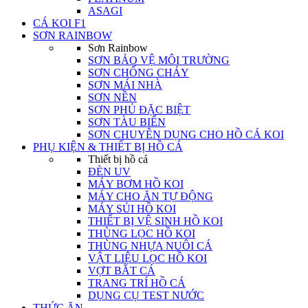
ASAGI
CÁ KOI F1
SƠN RAINBOW
Sơn Rainbow
SƠN BẢO VỆ MÔI TRƯỜNG
SƠN CHỐNG CHÁY
SƠN MÁI NHÀ
SƠN NỀN
SƠN PHỦ ĐẶC BIỆT
SƠN TÀU BIỂN
SƠN CHUYÊN DỤNG CHO HỒ CÁ KOI
PHỤ KIỆN & THIẾT BỊ HỒ CÁ
Thiết bị hồ cá
ĐÈN UV
MÁY BƠM HỒ KOI
MÁY CHO ĂN TỰ ĐỘNG
MÁY SỦI HỒ KOI
THIẾT BỊ VỆ SINH HỒ KOI
THÙNG LỌC HỒ KOI
THÙNG NHỰA NUÔI CÁ
VẬT LIỆU LỌC HỒ KOI
VỢT BẮT CÁ
TRANG TRÍ HỒ CÁ
DỤNG CỤ TEST NƯỚC
THỨC ĂN