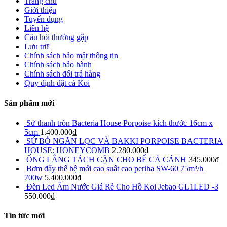
Trang chủ
Giới thiệu
Tuyển dụng
Liên hệ
Câu hỏi thường gặp
Lưu trữ
Chính sách bảo mật thông tin
Chính sách bảo hành
Chính sách đổi trả hàng
Quy định đặt cá Koi
Sản phẩm mới
Sứ thanh tròn Bacteria House Porpoise kích thước 16cm x
5cm
1.400.000
₫
SỨ BỎ NGĂN LỌC VÀ BAKKI PORPOISE BACTERIA
HOUSE: HONEYCOMB
2.280.000
₫
ỐNG LẮNG TÁCH CẶN CHO BỂ CÁ CẢNH
345.000
₫
Bơm đẩy thế hệ mới cao suất cao periha SW-60 75m³/h
700w
5.400.000
₫
Đèn Led Âm Nước Giá Rẻ Cho Hồ Koi Jebao GL1LED -3
550.000
₫
Tin tức mới