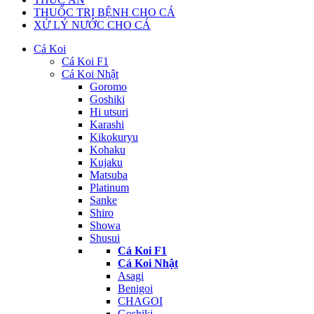
THUỐC TRỊ BỆNH CHO CÁ
XỬ LÝ NƯỚC CHO CÁ
Cá Koi
Cá Koi F1
Cá Koi Nhật
Goromo
Goshiki
Hi utsuri
Karashi
Kikokuryu
Kohaku
Kujaku
Matsuba
Platinum
Sanke
Shiro
Showa
Shusui
Cá Koi F1
Cá Koi Nhật
Asagi
Benigoi
CHAGOI
Goshiki