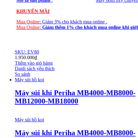
Mô tả sản phẩm
:
Máy bơm oxy chuyên 
KHUYẾN MÃI
Mua Online
:
Giảm 3% cho khách mua online
.
Mua Online
:
Giảm thêm 1% cho khách mua online
khi giới
SKU: EV80
1.950.000
₫
Thêm vào giỏ hàng
Danh sách yêu thích
So sánh
Máy sủi hồ koi
Máy sủi khí Periha MB4000-MB8000-
MB12000-MB18000
Máy sủi hồ koi
Máy sủi khí Periha MB4000-MB8000-