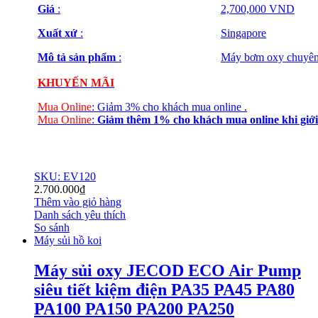
Giá
:
2,700,000 VND
Xuất xứ
:
Singapore
Mô tả sản phẩm
:
Máy bơm oxy chuyên 
KHUYẾN MÃI
Mua Online
:
Giảm 3% cho khách mua online
.
Mua Online
:
Giảm thêm 1% cho khách mua online
khi giới
SKU: EV120
2.700.000
₫
Thêm vào giỏ hàng
Danh sách yêu thích
So sánh
Máy sủi hồ koi
Máy sủi oxy JECOD ECO Air Pump
siêu tiết kiệm điện PA35 PA45 PA80
PA100 PA150 PA200 PA250