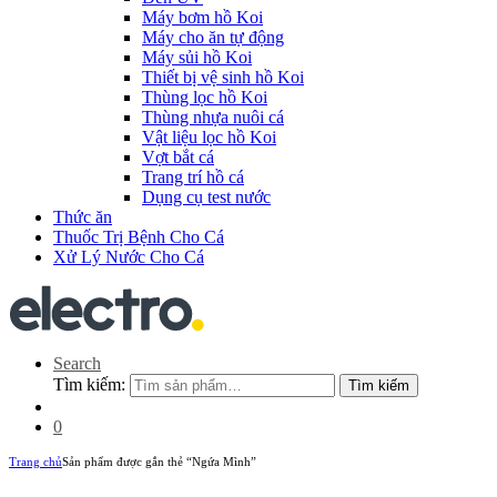
Máy bơm hồ Koi
Máy cho ăn tự động
Máy sủi hồ Koi
Thiết bị vệ sinh hồ Koi
Thùng lọc hồ Koi
Thùng nhựa nuôi cá
Vật liệu lọc hồ Koi
Vợt bắt cá
Trang trí hồ cá
Dụng cụ test nước
Thức ăn
Thuốc Trị Bệnh Cho Cá
Xử Lý Nước Cho Cá
Search
Tìm kiếm:
Tìm kiếm
0
Trang chủ
Sản phẩm được gắn thẻ “Ngứa Mình”