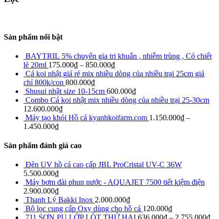
Sản phẩm nổi bật
BAYTRIL 5% chuyên gia tri khuẩn , nhiễm trùng , Có chiết
lẻ 20ml
175.000
₫
–
850.000
₫
Cá koi nhật giá rẻ mix nhiều dòng của nhiều trại 25cm giá
chỉ 800k/con
800.000
₫
Shusui nhật size 10-15cm
600.000
₫
Combo Cá koi nhật mix nhiều dòng của nhiều trại 25-30cm
12.600.000
₫
Máy tạo khói Hồ cá kyanhkoifarm.com
1.150.000
₫
–
1.450.000
₫
Sản phẩm đánh giá cao
Đèn UV hồ cá cao cấp JBL ProCristal UV-C 36W
5.500.000
₫
Máy bơm đài phun nước - AQUAJET 7500 tiết kiệm điện
2.900.000
₫
Thanh Lý Bakki Inox
2.000.000
₫
Bộ lọc cung cấp Oxy dùng cho hồ cá
120.000
₫
711 SƠN PU LỚP LÓT THỨ HAI
636.000
₫
–
2.755.000
₫