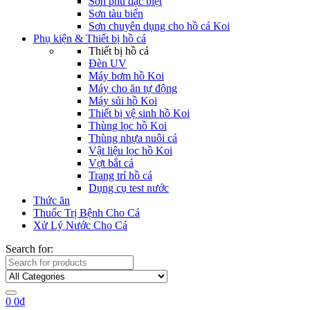
Sơn phủ đặc biệt
Sơn tàu biển
Sơn chuyên dụng cho hồ cá Koi
Phụ kiện & Thiết bị hồ cá
Thiết bị hồ cá
Đèn UV
Máy bơm hồ Koi
Máy cho ăn tự động
Máy sủi hồ Koi
Thiết bị vệ sinh hồ Koi
Thùng lọc hồ Koi
Thùng nhựa nuôi cá
Vật liệu lọc hồ Koi
Vợt bắt cá
Trang trí hồ cá
Dụng cụ test nước
Thức ăn
Thuốc Trị Bệnh Cho Cá
Xử Lý Nước Cho Cá
Search for:
0
0
₫