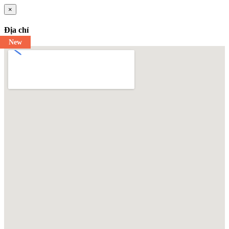
×
Địa chỉ
New