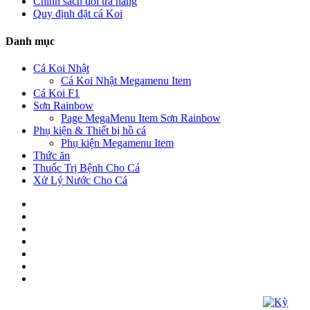
Chính sách đổi trả hàng
Quy định đặt cá Koi
Danh mục
Cá Koi Nhật
Cá Koi Nhật Megamenu Item
Cá Koi F1
Sơn Rainbow
Page MegaMenu Item Sơn Rainbow
Phụ kiện & Thiết bị hồ cá
Phụ kiện Megamenu Item
Thức ăn
Thuốc Trị Bệnh Cho Cá
Xử Lý Nước Cho Cá