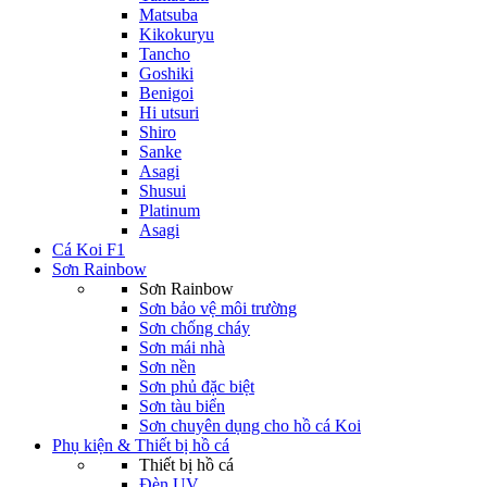
Matsuba
Kikokuryu
Tancho
Goshiki
Benigoi
Hi utsuri
Shiro
Sanke
Asagi
Shusui
Platinum
Asagi
Cá Koi F1
Sơn Rainbow
Sơn Rainbow
Sơn bảo vệ môi trường
Sơn chống cháy
Sơn mái nhà
Sơn nền
Sơn phủ đặc biệt
Sơn tàu biển
Sơn chuyên dụng cho hồ cá Koi
Phụ kiện & Thiết bị hồ cá
Thiết bị hồ cá
Đèn UV