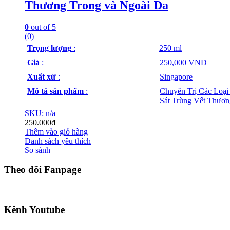
Thương Trong và Ngoài Da
0
out of 5
(0)
Trọng lượng
:
250 ml
Giá
:
250,000 VND
Xuất xứ
:
Singapore
Mô tả sản phẩm
:
Chuyên Trị Các Loại
Sát Trùng Vết Thươn
SKU: n/a
250.000
₫
Thêm vào giỏ hàng
Danh sách yêu thích
So sánh
Theo dõi Fanpage
Kênh Youtube