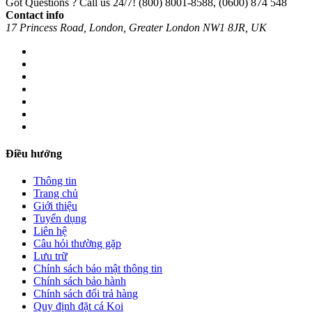
Got Questions ? Call us 24/7!
(800) 8001-8588, (0600) 874 548
Contact info
17 Princess Road, London, Greater London NW1 8JR, UK
Điều hướng
Thông tin
Trang chủ
Giới thiệu
Tuyển dụng
Liên hệ
Câu hỏi thường gặp
Lưu trữ
Chính sách bảo mật thông tin
Chính sách bảo hành
Chính sách đổi trả hàng
Quy định đặt cá Koi