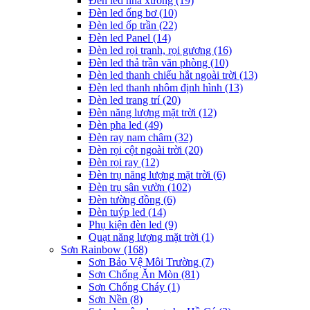
Đèn led nhà xưởng
(19)
Đèn led ống bơ
(10)
Đèn led ốp trần
(22)
Đèn led Panel
(14)
Đèn led rọi tranh, rọi gương
(16)
Đèn led thả trần văn phòng
(10)
Đèn led thanh chiếu hắt ngoài trời
(13)
Đèn led thanh nhôm định hình
(13)
Đèn led trang trí
(20)
Đèn năng lượng mặt trời
(12)
Đèn pha led
(49)
Đèn ray nam châm
(32)
Đèn rọi cột ngoài trời
(20)
Đèn rọi ray
(12)
Đèn trụ năng lượng mặt trời
(6)
Đèn trụ sân vườn
(102)
Đèn tường đồng
(6)
Đèn tuýp led
(14)
Phụ kiện đèn led
(9)
Quạt năng lượng mặt trời
(1)
Sơn Rainbow
(168)
Sơn Bảo Vệ Môi Trường
(7)
Sơn Chống Ăn Mòn
(81)
Sơn Chống Cháy
(1)
Sơn Nền
(8)