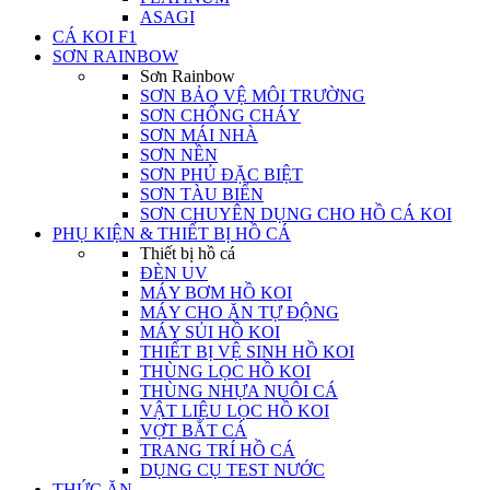
ASAGI
CÁ KOI F1
SƠN RAINBOW
Sơn Rainbow
SƠN BẢO VỆ MÔI TRƯỜNG
SƠN CHỐNG CHÁY
SƠN MÁI NHÀ
SƠN NỀN
SƠN PHỦ ĐẶC BIỆT
SƠN TÀU BIỂN
SƠN CHUYÊN DỤNG CHO HỒ CÁ KOI
PHỤ KIỆN & THIẾT BỊ HỒ CÁ
Thiết bị hồ cá
ĐÈN UV
MÁY BƠM HỒ KOI
MÁY CHO ĂN TỰ ĐỘNG
MÁY SỦI HỒ KOI
THIẾT BỊ VỆ SINH HỒ KOI
THÙNG LỌC HỒ KOI
THÙNG NHỰA NUÔI CÁ
VẬT LIỆU LỌC HỒ KOI
VỢT BẮT CÁ
TRANG TRÍ HỒ CÁ
DỤNG CỤ TEST NƯỚC
THỨC ĂN