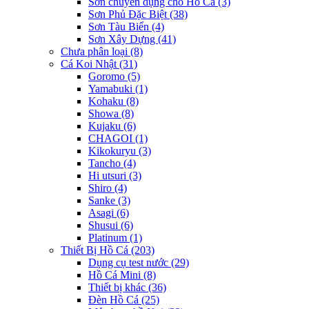
Sơn chuyên dụng cho Hồ Cá
(3)
Sơn Phủ Đặc Biệt
(38)
Sơn Tàu Biển
(4)
Sơn Xây Dựng
(41)
Chưa phân loại
(8)
Cá Koi Nhật
(31)
Goromo
(5)
Yamabuki
(1)
Kohaku
(8)
Showa
(8)
Kujaku
(6)
CHAGOI
(1)
Kikokuryu
(3)
Tancho
(4)
Hi utsuri
(3)
Shiro
(4)
Sanke
(3)
Asagi
(6)
Shusui
(6)
Platinum
(1)
Thiết Bị Hồ Cá
(203)
Dụng cụ test nước
(29)
Hồ Cá Mini
(8)
Thiết bị khác
(36)
Đèn Hồ Cá
(25)