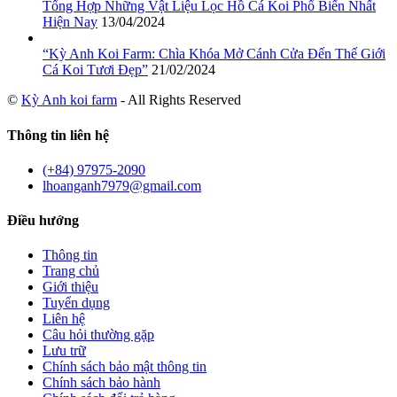
Tổng Hợp Những Vật Liệu Lọc Hồ Cá Koi Phổ Biến Nhất
Hiện Nay
13/04/2024
“Kỳ Anh Koi Farm: Chìa Khóa Mở Cánh Cửa Đến Thế Giới
Cá Koi Tươi Đẹp”
21/02/2024
©
Kỳ Anh koi farm
- All Rights Reserved
Thông tin liên hệ
(+84) 97975-2090
lhoanganh7979@gmail.com
Điều hướng
Thông tin
Trang chủ
Giới thiệu
Tuyển dụng
Liên hệ
Câu hỏi thường gặp
Lưu trữ
Chính sách bảo mật thông tin
Chính sách bảo hành