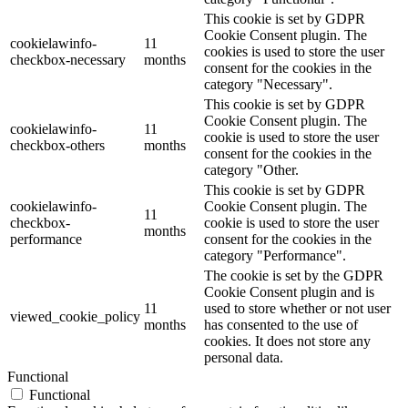
This cookie is set by GDPR
Cookie Consent plugin. The
cookielawinfo-
11
cookies is used to store the user
checkbox-necessary
months
consent for the cookies in the
category "Necessary".
This cookie is set by GDPR
Cookie Consent plugin. The
cookielawinfo-
11
cookie is used to store the user
checkbox-others
months
consent for the cookies in the
category "Other.
This cookie is set by GDPR
cookielawinfo-
Cookie Consent plugin. The
11
checkbox-
cookie is used to store the user
months
performance
consent for the cookies in the
category "Performance".
The cookie is set by the GDPR
Cookie Consent plugin and is
11
used to store whether or not user
viewed_cookie_policy
months
has consented to the use of
cookies. It does not store any
personal data.
Functional
Functional