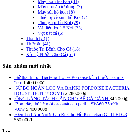
Máy bơm hồ Koi
(33)
Máy cho ăn tự động
(3)
Máy sủi hồ koi
(18)
Thiết bị vệ sinh hồ Koi
(7)
Thùng lọc hồ Koi
(29)
Vật liệu lọc hồ Koi
(23)
Vợt bắt cá
(6)
Thanh lý
(1)
Thức ăn
(41)
Thuốc Trị Bệnh Cho Cá
(18)
Xử Lý Nước Cho Cá
(51)
Sản phẩm mới nhất
Sứ thanh tròn Bacteria House Porpoise kích thước 16cm x
5cm
1.400.000
₫
SỨ BỎ NGĂN LỌC VÀ BAKKI PORPOISE BACTERIA
HOUSE: HONEYCOMB
2.280.000
₫
ỐNG LẮNG TÁCH CẶN CHO BỂ CÁ CẢNH
345.000
₫
Bơm đẩy thế hệ mới cao suất cao periha SW-60 75m³/h
700w
5.400.000
₫
Đèn Led Âm Nước Giá Rẻ Cho Hồ Koi Jebao GL1LED -3
550.000
₫
Lọc