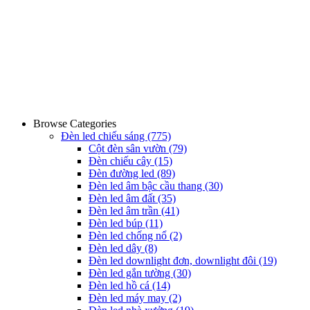
Browse Categories
Đèn led chiếu sáng
(775)
Cột đèn sân vườn
(79)
Đèn chiếu cây
(15)
Đèn đường led
(89)
Đèn led âm bậc cầu thang
(30)
Đèn led âm đất
(35)
Đèn led âm trần
(41)
Đèn led búp
(11)
Đèn led chống nổ
(2)
Đèn led dây
(8)
Đèn led downlight đơn, downlight đôi
(19)
Đèn led gắn tường
(30)
Đèn led hồ cá
(14)
Đèn led máy may
(2)