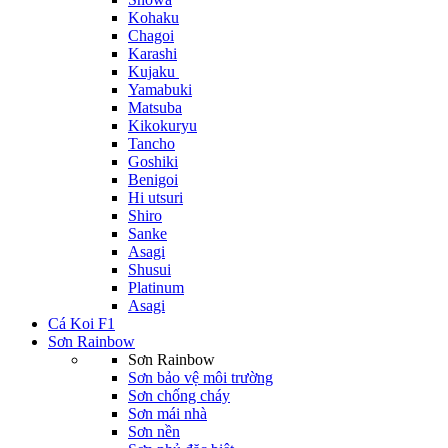
Kohaku
Chagoi
Karashi
Kujaku
Yamabuki
Matsuba
Kikokuryu
Tancho
Goshiki
Benigoi
Hi utsuri
Shiro
Sanke
Asagi
Shusui
Platinum
Asagi
Cá Koi F1
Sơn Rainbow
Sơn Rainbow
Sơn bảo vệ môi trường
Sơn chống cháy
Sơn mái nhà
Sơn nền