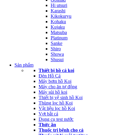
Hi utsuri
Karashi
Kikokuryu
Kohaku
Kujaku
Matsuba
Platinum
Sanke
Shiro
Showa
Shusui
Sản phẩm
Thiết bị hồ cá koi
Đèn Hồ Cá
Máy bơm hồ Koi
Máy cho ăn tự động
Máy sủi hồ koi
Thiết bị vệ sinh hồ Koi
Thùng lọc hồ Koi
Vật liệu lọc hồ Koi
Vợt bắt cá
Dụng cụ test nước
Thức ăn
Thuốc trị bệnh cho cá