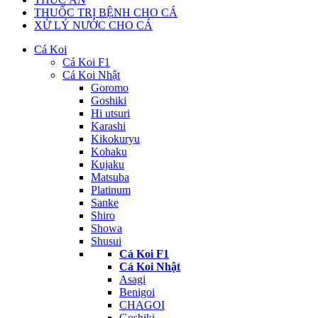
THUỐC TRỊ BỆNH CHO CÁ
XỬ LÝ NƯỚC CHO CÁ
Cá Koi
Cá Koi F1
Cá Koi Nhật
Goromo
Goshiki
Hi utsuri
Karashi
Kikokuryu
Kohaku
Kujaku
Matsuba
Platinum
Sanke
Shiro
Showa
Shusui
Cá Koi F1
Cá Koi Nhật
Asagi
Benigoi
CHAGOI
Goshiki