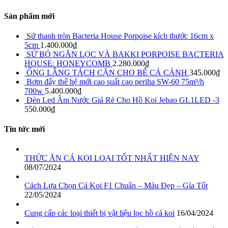
Sản phẩm mới
Sứ thanh tròn Bacteria House Porpoise kích thước 16cm x
5cm
1.400.000
₫
SỨ BỎ NGĂN LỌC VÀ BAKKI PORPOISE BACTERIA
HOUSE: HONEYCOMB
2.280.000
₫
ỐNG LẮNG TÁCH CẶN CHO BỂ CÁ CẢNH
345.000
₫
Bơm đẩy thế hệ mới cao suất cao periha SW-60 75m³/h
700w
5.400.000
₫
Đèn Led Âm Nước Giá Rẻ Cho Hồ Koi Jebao GL1LED -3
550.000
₫
Tin tức mới
THỨC ĂN CÁ KOI LOẠI TỐT NHẤT HIỆN NAY
08/07/2024
Cách Lựa Chọn Cá Koi F1 Chuẩn – Màu Đẹp – Gía Tốt
22/05/2024
Cung cấp các loại thiết bị vật liệu lọc hồ cá koi
16/04/2024