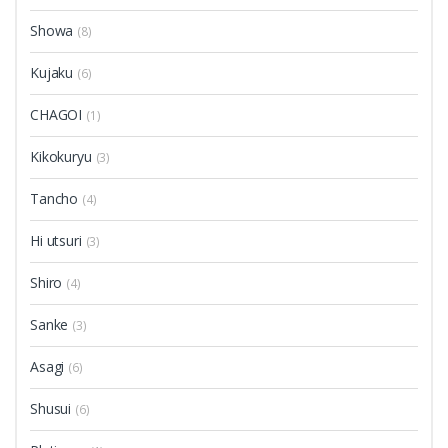
Showa
(8)
Kujaku
(6)
CHAGOI
(1)
Kikokuryu
(3)
Tancho
(4)
Hi utsuri
(3)
Shiro
(4)
Sanke
(3)
Asagi
(6)
Shusui
(6)