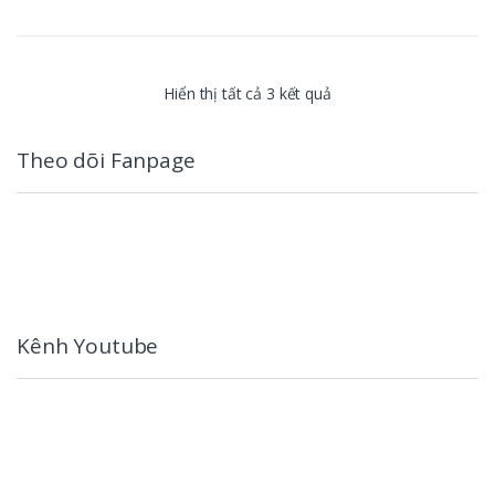
Mô tả sản
Chuyên dụng cho hồ cá Koi .
phẩm
:
Hiển thị tất cả 3 kết quả
Theo dõi Fanpage
Kênh Youtube