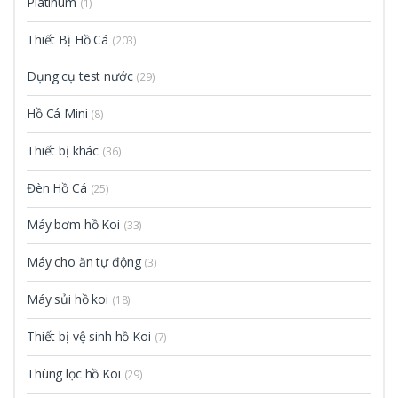
Platinum
(1)
Thiết Bị Hồ Cá
(203)
Dụng cụ test nước
(29)
Hồ Cá Mini
(8)
Thiết bị khác
(36)
Đèn Hồ Cá
(25)
Máy bơm hồ Koi
(33)
Máy cho ăn tự động
(3)
Máy sủi hồ koi
(18)
Thiết bị vệ sinh hồ Koi
(7)
Thùng lọc hồ Koi
(29)