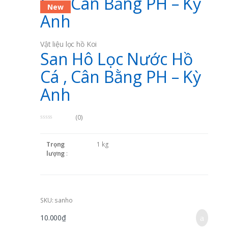
Cá , Cân Bằng PH – Kỳ
New
Anh
Vật liệu lọc hồ Koi
San Hô Lọc Nước Hồ
Cá , Cân Bằng PH – Kỳ
Anh
(0)
0
o
u
Trọng
1 kg
t
o
lượng
:
f
5
Giá
:
10,000 VND
SKU: sanho
Xuất xứ
:
Vietnam
10.000
₫