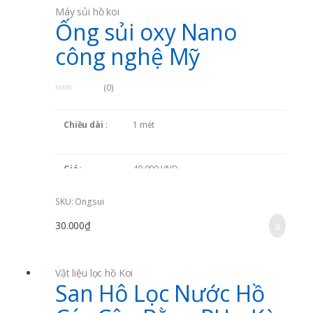
khi giới thiệu người th
ân
Máy sủi hồ koi
Ống sủi oxy Nano
công nghệ Mỹ
(0)
0
o
u
Chiều dài
:
1 mét
t
o
f
5
Giá
:
40,000 VND
Xuất xứ
:
Vietnam
SKU: Ongsui
30.000
₫
Mô tả sản
Chuyên dụng cho hồ cá Koi .
phẩm
:
Vật liệu lọc hồ Koi
San Hô Lọc Nước Hồ