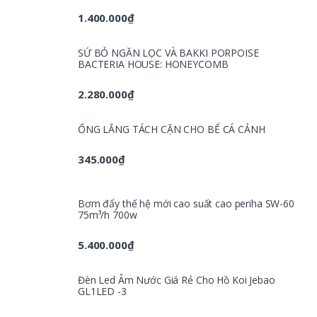
1.400.000
₫
SỨ BỎ NGĂN LỌC VÀ BAKKI PORPOISE
BACTERIA HOUSE: HONEYCOMB
2.280.000
₫
ỐNG LẮNG TÁCH CẶN CHO BỂ CÁ CẢNH
345.000
₫
Bơm đẩy thế hệ mới cao suất cao periha SW-60
75m³/h 700w
5.400.000
₫
Đèn Led Âm Nước Giá Rẻ Cho Hồ Koi Jebao
GL1LED -3