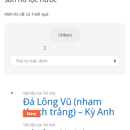
Hiển thị tất cả 3 kết quả
Filters
Vật liệu lọc hồ Koi
Đá Lông Vũ (nham
thạch trắng) – Kỳ Anh
New
Vật liệu lọc hồ Koi