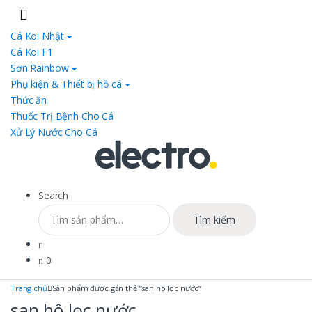
Skip
Skip
to
to
Cá Koi Nhật
navigation
content
Cá Koi F1
Sơn Rainbow
Phụ kiện & Thiết bị hồ cá
Thức ăn
Thuốc Trị Bệnh Cho Cá
Xử Lý Nước Cho Cá
Search
Tìm
Tìm kiếm
kiếm:
0
Trang chủ
Sản phẩm được gắn thẻ “san hô lọc nước”
san hô lọc nước