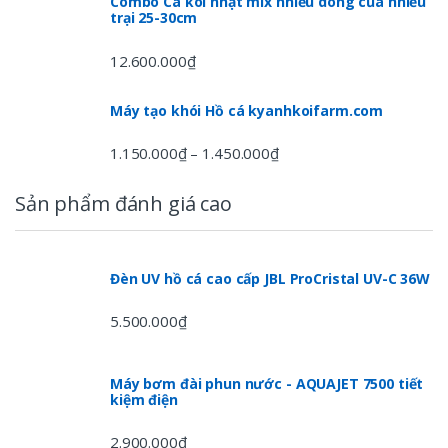
Combo Cá koi nhật mix nhiều dòng của nhiều
trại 25-30cm
12.600.000
₫
Máy tạo khói Hồ cá kyanhkoifarm.com
1.150.000
₫
1.450.000
₫
–
Sản phẩm đánh giá cao
Đèn UV hồ cá cao cấp JBL ProCristal UV-C 36W
5.500.000
₫
Máy bơm đài phun nước - AQUAJET 7500 tiết
kiệm điện
2.900.000
₫