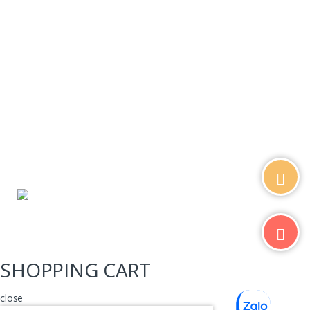
- Trụ sở chính: 362/15 Thống Nhất,
P.16, Q.Gò Vấp
- Trại cá: 796/174 Lê Đức Thọ, P.15,
Q.Gò Vấp
Email: lhoanganh7979@gmail.com
SĐT: (+84) 9797 52 090, (+84) 908
706 577
SHOPPING CART
close