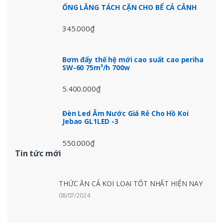
ỐNG LẮNG TÁCH CẶN CHO BỂ CÁ CẢNH
345.000
₫
Bơm đẩy thế hệ mới cao suất cao periha
SW-60 75m³/h 700w
5.400.000
₫
Đèn Led Âm Nước Giá Rẻ Cho Hồ Koi
Jebao GL1LED -3
550.000
₫
Tin tức mới
THỨC ĂN CÁ KOI LOẠI TỐT NHẤT HIỆN NAY
08/07/2024