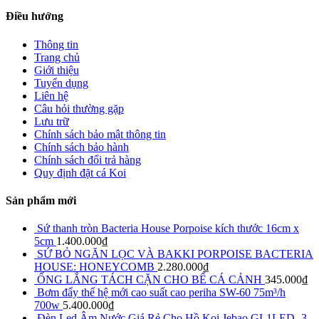
Điều hướng
Thông tin
Trang chủ
Giới thiệu
Tuyển dụng
Liên hệ
Câu hỏi thường gặp
Lưu trữ
Chính sách bảo mật thông tin
Chính sách bảo hành
Chính sách đổi trả hàng
Quy định đặt cá Koi
Sản phẩm mới
Sứ thanh tròn Bacteria House Porpoise kích thước 16cm x
5cm
1.400.000
₫
SỨ BỎ NGĂN LỌC VÀ BAKKI PORPOISE BACTERIA
HOUSE: HONEYCOMB
2.280.000
₫
ỐNG LẮNG TÁCH CẶN CHO BỂ CÁ CẢNH
345.000
₫
Bơm đẩy thế hệ mới cao suất cao periha SW-60 75m³/h
700w
5.400.000
₫
Đèn Led Âm Nước Giá Rẻ Cho Hồ Koi Jebao GL1LED -3