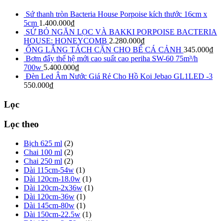
Sứ thanh tròn Bacteria House Porpoise kích thước 16cm x
5cm
1.400.000
₫
SỨ BỎ NGĂN LỌC VÀ BAKKI PORPOISE BACTERIA
HOUSE: HONEYCOMB
2.280.000
₫
ỐNG LẮNG TÁCH CẶN CHO BỂ CÁ CẢNH
345.000
₫
Bơm đẩy thế hệ mới cao suất cao periha SW-60 75m³/h
700w
5.400.000
₫
Đèn Led Âm Nước Giá Rẻ Cho Hồ Koi Jebao GL1LED -3
550.000
₫
Lọc
Lọc theo
Bịch 625 ml
(2)
Chai 100 ml
(2)
Chai 250 ml
(2)
Dài 115cm-54w
(1)
Dài 120cm-18.0w
(1)
Dài 120cm-2x36w
(1)
Dài 120cm-36w
(1)
Dài 145cm-80w
(1)
Dài 150cm-22.5w
(1)