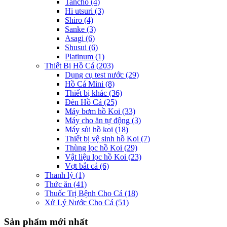
Tancho
(4)
Hi utsuri
(3)
Shiro
(4)
Sanke
(3)
Asagi
(6)
Shusui
(6)
Platinum
(1)
Thiết Bị Hồ Cá
(203)
Dụng cụ test nước
(29)
Hồ Cá Mini
(8)
Thiết bị khác
(36)
Đèn Hồ Cá
(25)
Máy bơm hồ Koi
(33)
Máy cho ăn tự động
(3)
Máy sủi hồ koi
(18)
Thiết bị vệ sinh hồ Koi
(7)
Thùng lọc hồ Koi
(29)
Vật liệu lọc hồ Koi
(23)
Vợt bắt cá
(6)
Thanh lý
(1)
Thức ăn
(41)
Thuốc Trị Bệnh Cho Cá
(18)
Xử Lý Nước Cho Cá
(51)
Sản phẩm mới nhất