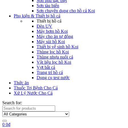
Sơn phủ đặc biệt
Sơn tàu biển
Sơn chuyên dụng cho hồ cá Koi
Phụ kiện & Thiết bị hồ cá
Thiết bị hồ cá
Đèn UV
Máy bơm hồ Koi
Máy cho ăn tự động
Máy sủi hồ Koi
Thiết bị vệ sinh hồ Koi
Thùng lọc hồ Koi
Thùng nhựa nuôi cá
Vật liệu lọc hồ Koi
Vợt bắt cá
Trang trí hồ cá
Dụng cụ test nước
Thức ăn
Thuốc Trị Bệnh Cho Cá
Xử Lý Nước Cho Cá
Search for:
0
0
₫