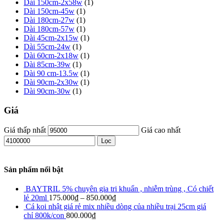
Dài 150cm-2x58w
(1)
Dài 150cm-45w
(1)
Dài 180cm-27w
(1)
Dài 180cm-57w
(1)
Dài 45cm-2x15w
(1)
Dài 55cm-24w
(1)
Dài 60cm-2x18w
(1)
Dài 85cm-39w
(1)
Dài 90 cm-13.5w
(1)
Dài 90cm-2x30w
(1)
Dài 90cm-30w
(1)
Giá
Giá thấp nhất
Giá cao nhất
Lọc
Sản phẩm nổi bật
BAYTRIL 5% chuyên gia tri khuẩn , nhiễm trùng , Có chiết
lẻ 20ml
175.000
₫
–
850.000
₫
Cá koi nhật giá rẻ mix nhiều dòng của nhiều trại 25cm giá
chỉ 800k/con
800.000
₫