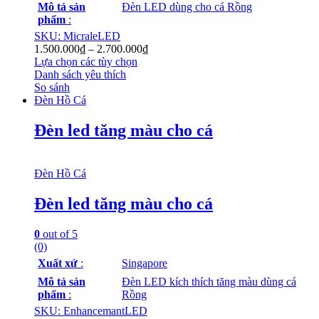
Mô tả sản
Đèn LED dùng cho cá Rồng
phẩm
:
SKU: MicraleLED
1.500.000
₫
–
2.700.000
₫
Lựa chọn các tùy chọn
Danh sách yêu thích
So sánh
Đèn Hồ Cá
Đèn led tăng màu cho cá
Đèn Hồ Cá
Đèn led tăng màu cho cá
0
out of 5
(0)
Xuất xứ
:
Singapore
Mô tả sản
Đèn LED kích thích tăng màu dùng cá
phẩm
:
Rồng
SKU: EnhancemantLED