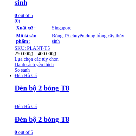
sinh
0
out of 5
(0)
Xuất xứ
:
Singapore
Mô tả sản
Bóng T5 chuyên dụng trồng cây thủy
phẩm
:
sinh
SKU: PLANT-T5
250.000
₫
–
400.000
₫
Lựa chọn các tùy chọn
Danh sách yêu thích
So sánh
Đèn Hồ Cá
Đèn bộ 2 bóng T8
Đèn Hồ Cá
Đèn bộ 2 bóng T8
0
out of 5