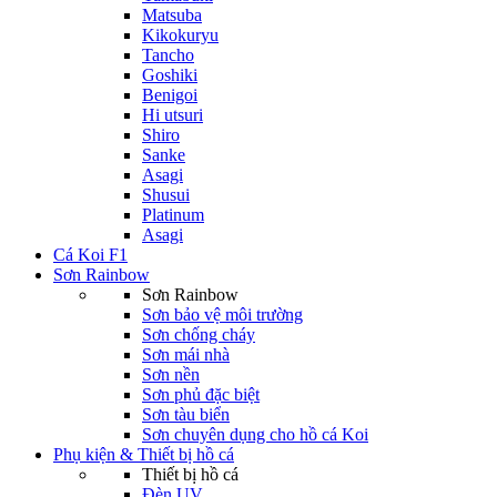
Matsuba
Kikokuryu
Tancho
Goshiki
Benigoi
Hi utsuri
Shiro
Sanke
Asagi
Shusui
Platinum
Asagi
Cá Koi F1
Sơn Rainbow
Sơn Rainbow
Sơn bảo vệ môi trường
Sơn chống cháy
Sơn mái nhà
Sơn nền
Sơn phủ đặc biệt
Sơn tàu biển
Sơn chuyên dụng cho hồ cá Koi
Phụ kiện & Thiết bị hồ cá
Thiết bị hồ cá
Đèn UV