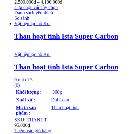
2.500.000
₫
–
4.100.000
₫
Lựa chọn các tùy chọn
Danh sách yêu thích
So sánh
Vật liệu lọc hồ Koi
Than hoạt tính Ista Super Carbon
Vật liệu lọc hồ Koi
Than hoạt tính Ista Super Carbon
0
out of 5
(0)
Khối lượng
:
360g
Xuất xứ
:
Đài Loan
Mô tả sản
Than hoạt tính
phẩm
:
SKU: THANHT
95.000
₫
Thêm vào giỏ hàng