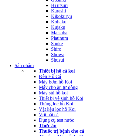
Hi utsuri
Karashi
Kikokuryu
Kohaku
Kujaku
Matsuba
Platinum
Sanke
Shiro
Showa
Shusui
Sản phẩm
Thiết bị hồ cá koi
Đèn Hồ Cá
Máy bơm hồ Koi
Máy cho ăn tự động
Máy sủi hồ koi
Thiết bị vệ sinh hồ Koi
Thùng lọc hồ Koi
Vật liệu lọc hồ Koi
Vợt bắt cá
Dụng cụ test nước
Thức ăn
Thuốc trị bệnh cho cá