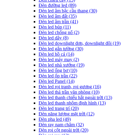
Đèn đường led
(89)
Đèn led âm bậc cầu thang
(30)
Đèn led âm đất
(35)
Đèn led âm trần
(41)
Đèn led búp
(11)
Đèn led chống nổ
(2)
Đèn led dây
(8)
Đèn led downlight đơn, downlight đôi
(19)
Đèn led gắn tường
(30)
Đèn led hồ cá
(14)
Đèn led máy may
(2)
Đèn led nhà xưởng
(19)
Đèn led ống bơ
(10)
Đèn led ốp trần
(22)
Đèn led Panel
(14)
Đèn led rọi tranh, rọi gương
(16)
Đèn led thả trần văn phòng
(10)
Đèn led thanh chiếu hắt ngoài trời
(13)
Đèn led thanh nhôm định hình
(13)
Đèn led trang trí
(20)
Đèn năng lượng mặt trời
(12)
Đèn pha led
(49)
Đèn ray nam châm
(32)
Đèn rọi cột ngoài trời
(20)