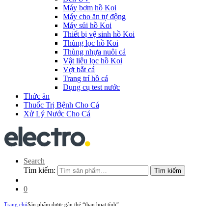
Máy bơm hồ Koi
Máy cho ăn tự động
Máy sủi hồ Koi
Thiết bị vệ sinh hồ Koi
Thùng lọc hồ Koi
Thùng nhựa nuôi cá
Vật liệu lọc hồ Koi
Vợt bắt cá
Trang trí hồ cá
Dụng cụ test nước
Thức ăn
Thuốc Trị Bệnh Cho Cá
Xử Lý Nước Cho Cá
Search
Tìm kiếm:
Tìm kiếm
0
Trang chủ
Sản phẩm được gắn thẻ “than hoạt tính”