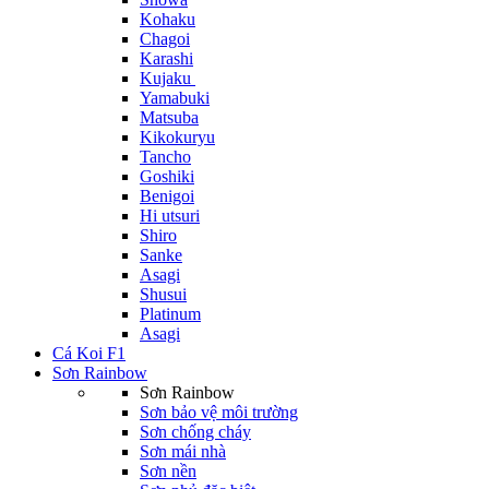
Kohaku
Chagoi
Karashi
Kujaku
Yamabuki
Matsuba
Kikokuryu
Tancho
Goshiki
Benigoi
Hi utsuri
Shiro
Sanke
Asagi
Shusui
Platinum
Asagi
Cá Koi F1
Sơn Rainbow
Sơn Rainbow
Sơn bảo vệ môi trường
Sơn chống cháy
Sơn mái nhà
Sơn nền