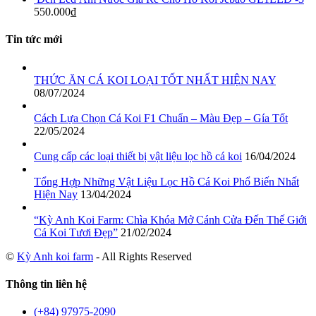
550.000
₫
Tin tức mới
THỨC ĂN CÁ KOI LOẠI TỐT NHẤT HIỆN NAY
08/07/2024
Cách Lựa Chọn Cá Koi F1 Chuẩn – Màu Đẹp – Gía Tốt
22/05/2024
Cung cấp các loại thiết bị vật liệu lọc hồ cá koi
16/04/2024
Tổng Hợp Những Vật Liệu Lọc Hồ Cá Koi Phổ Biến Nhất
Hiện Nay
13/04/2024
“Kỳ Anh Koi Farm: Chìa Khóa Mở Cánh Cửa Đến Thế Giới
Cá Koi Tươi Đẹp”
21/02/2024
©
Kỳ Anh koi farm
- All Rights Reserved
Thông tin liên hệ
(+84) 97975-2090