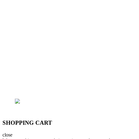
- Địa chỉ đăng ký kinh doanh: 362/15 Thống
Nhất, Phường 16, Q.Gò Vấp, Tp.HCM
- Điện thoại: (+84) 97975-2090 - Email:
lhoanganh7979@gmail.com
- Trụ sở chính: 362/15 Thống Nhất, P.16, Q.Gò
Vấp
- Trại cá: 796/174 Lê Đức Thọ, P.15, Q.Gò Vấp
Email: lhoanganh7979@gmail.com
SĐT: (+84) 9797 52 090, (+84) 908 706 577
SHOPPING CART
close