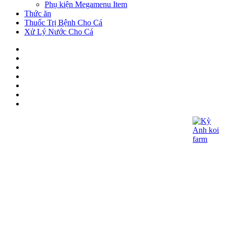
Phụ kiện Megamenu Item
Thức ăn
Thuốc Trị Bệnh Cho Cá
Xử Lý Nước Cho Cá
CÔNG TY TNHH KOI KỲ ANH
- Giấy CNĐKDN: 0315060027
- Ngày cấp : 21/05/2018 - Cơ quan cấp: Phòng
Đăng Ký Kinh Doanh – Sở Kế Hoạch và Đầu
Tư TP.HCM