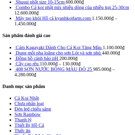
Shusui nhật size 10-15cm
600.000
₫
Combo Cá koi nhật mix nhiều dòng của nhiều trại 25-30cm
12.600.000
₫
Máy tạo khói Hồ cá kyanhkoifarm.com
1.150.000
₫
–
1.450.000
₫
Sản phẩm đánh giá cao
Cám Kagayaki Dành Cho Cá Koi Tăng Màu
1.100.000
₫
Dung môi pha loãng cho sơn Lót và sơn phủ
440.000
₫
Đồng hồ cảnh báo pH
200.000
₫
Cây cạo rêu
110.000
₫
–
130.000
₫
408 SƠN NƯỚC BÓNG MÀU ĐỎ 25
985.000
₫
–
4.280.000
₫
Danh mục sản phẩm
Cá Koi Nhật
Chưa phân loại
Đèn led chiếu sáng
Sơn Rainbow
Thanh lý
Thiết Bị Hồ Cá
Thức ăn