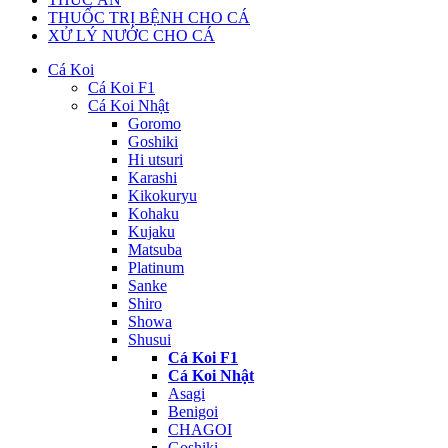
THUỐC TRỊ BỆNH CHO CÁ
XỬ LÝ NƯỚC CHO CÁ
Cá Koi
Cá Koi F1
Cá Koi Nhật
Goromo
Goshiki
Hi utsuri
Karashi
Kikokuryu
Kohaku
Kujaku
Matsuba
Platinum
Sanke
Shiro
Showa
Shusui
Cá Koi F1
Cá Koi Nhật
Asagi
Benigoi
CHAGOI
Goshiki