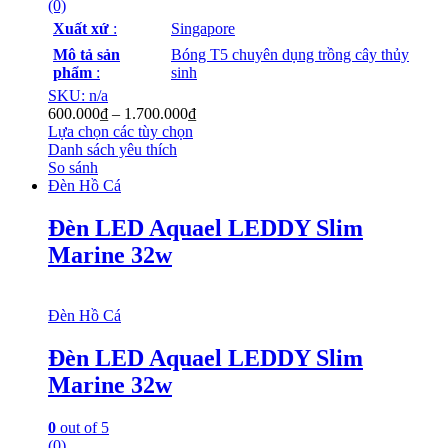
(0)
Xuất xứ
:
Singapore
Mô tả sản
Bóng T5 chuyên dụng trồng cây thủy
phẩm
:
sinh
SKU: n/a
600.000
₫
–
1.700.000
₫
Lựa chọn các tùy chọn
Danh sách yêu thích
So sánh
Đèn Hồ Cá
Đèn LED Aquael LEDDY Slim
Marine 32w
Đèn Hồ Cá
Đèn LED Aquael LEDDY Slim
Marine 32w
0
out of 5
(0)