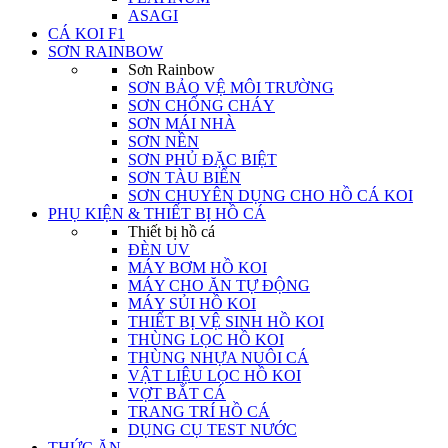
ASAGI
CÁ KOI F1
SƠN RAINBOW
Sơn Rainbow
SƠN BẢO VỆ MÔI TRƯỜNG
SƠN CHỐNG CHÁY
SƠN MÁI NHÀ
SƠN NỀN
SƠN PHỦ ĐẶC BIỆT
SƠN TÀU BIỂN
SƠN CHUYÊN DỤNG CHO HỒ CÁ KOI
PHỤ KIỆN & THIẾT BỊ HỒ CÁ
Thiết bị hồ cá
ĐÈN UV
MÁY BƠM HỒ KOI
MÁY CHO ĂN TỰ ĐỘNG
MÁY SỦI HỒ KOI
THIẾT BỊ VỆ SINH HỒ KOI
THÙNG LỌC HỒ KOI
THÙNG NHỰA NUÔI CÁ
VẬT LIỆU LỌC HỒ KOI
VỢT BẮT CÁ
TRANG TRÍ HỒ CÁ
DỤNG CỤ TEST NƯỚC
THỨC ĂN