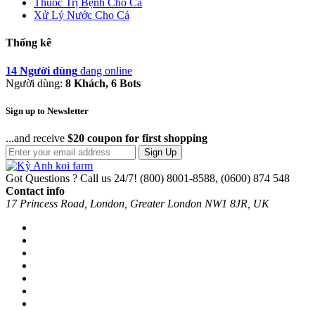
Thuốc Trị Bệnh Cho Cá
Xử Lý Nước Cho Cá
Thống kê
14 Người dùng
đang online
Người dùng:
8 Khách, 6 Bots
Sign up to Newsletter
...and receive
$20 coupon for first shopping
Sign Up
Got Questions ? Call us 24/7!
(800) 8001-8588, (0600) 874 548
Contact info
17 Princess Road, London, Greater London NW1 8JR, UK