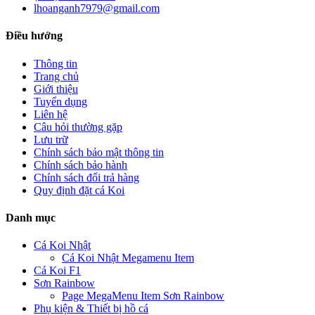
lhoanganh7979@gmail.com
Điều hướng
Thông tin
Trang chủ
Giới thiệu
Tuyển dụng
Liên hệ
Câu hỏi thường gặp
Lưu trữ
Chính sách bảo mật thông tin
Chính sách bảo hành
Chính sách đổi trả hàng
Quy định đặt cá Koi
Danh mục
Cá Koi Nhật
Cá Koi Nhật Megamenu Item
Cá Koi F1
Sơn Rainbow
Page MegaMenu Item Sơn Rainbow
Phụ kiện & Thiết bị hồ cá