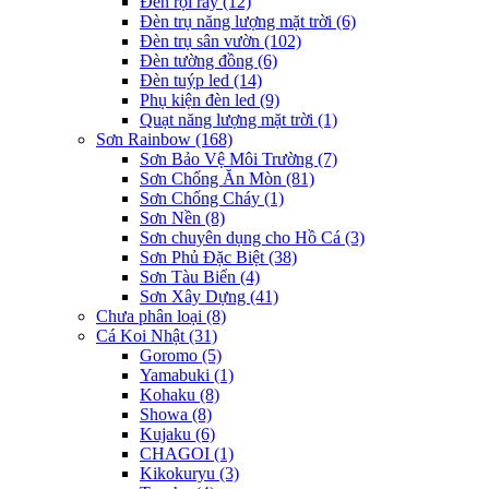
Đèn rọi ray
(12)
Đèn trụ năng lượng mặt trời
(6)
Đèn trụ sân vườn
(102)
Đèn tường đồng
(6)
Đèn tuýp led
(14)
Phụ kiện đèn led
(9)
Quạt năng lượng mặt trời
(1)
Sơn Rainbow
(168)
Sơn Bảo Vệ Môi Trường
(7)
Sơn Chống Ăn Mòn
(81)
Sơn Chống Cháy
(1)
Sơn Nền
(8)
Sơn chuyên dụng cho Hồ Cá
(3)
Sơn Phủ Đặc Biệt
(38)
Sơn Tàu Biển
(4)
Sơn Xây Dựng
(41)
Chưa phân loại
(8)
Cá Koi Nhật
(31)
Goromo
(5)
Yamabuki
(1)
Kohaku
(8)
Showa
(8)
Kujaku
(6)
CHAGOI
(1)
Kikokuryu
(3)