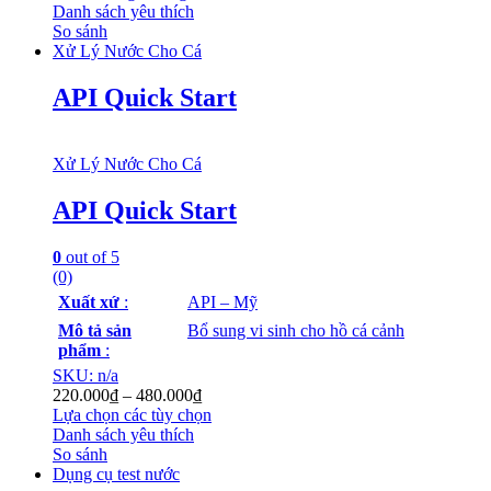
Danh sách yêu thích
So sánh
Xử Lý Nước Cho Cá
API Quick Start
Xử Lý Nước Cho Cá
API Quick Start
0
out of 5
(0)
Xuất xứ
:
API – Mỹ
Mô tả sản
Bổ sung vi sinh cho hồ cá cảnh
phẩm
:
SKU: n/a
220.000
₫
–
480.000
₫
Lựa chọn các tùy chọn
Danh sách yêu thích
So sánh
Dụng cụ test nước