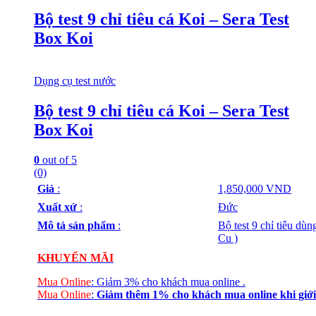
Bộ test 9 chỉ tiêu cá Koi – Sera Test
Box Koi
Dụng cụ test nước
Bộ test 9 chỉ tiêu cá Koi – Sera Test
Box Koi
0
out of 5
(0)
Giá
:
1,850,000 VND
Xuất xứ
:
Đức
Mô tả sản phẩm
:
Bộ test 9 chỉ tiêu dù
Cu )
KHUYẾN MÃI
Mua Online
:
Giảm 3% cho khách mua online
.
Mua Online
:
Giảm thêm 1% cho khách mua online
khi giới