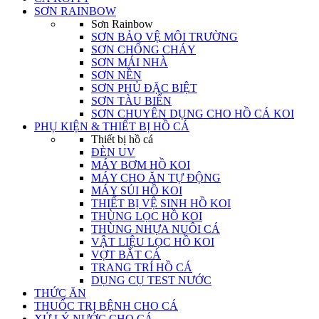
SƠN RAINBOW
Sơn Rainbow
SƠN BẢO VỆ MÔI TRƯỜNG
SƠN CHỐNG CHÁY
SƠN MÁI NHÀ
SƠN NỀN
SƠN PHỦ ĐẶC BIỆT
SƠN TÀU BIỂN
SƠN CHUYÊN DỤNG CHO HỒ CÁ KOI
PHỤ KIỆN & THIẾT BỊ HỒ CÁ
Thiết bị hồ cá
ĐÈN UV
MÁY BƠM HỒ KOI
MÁY CHO ĂN TỰ ĐỘNG
MÁY SỦI HỒ KOI
THIẾT BỊ VỆ SINH HỒ KOI
THÙNG LỌC HỒ KOI
THÙNG NHỰA NUÔI CÁ
VẬT LIỆU LỌC HỒ KOI
VỢT BẮT CÁ
TRANG TRÍ HỒ CÁ
DỤNG CỤ TEST NƯỚC
THỨC ĂN
THUỐC TRỊ BỆNH CHO CÁ
XỬ LÝ NƯỚC CHO CÁ