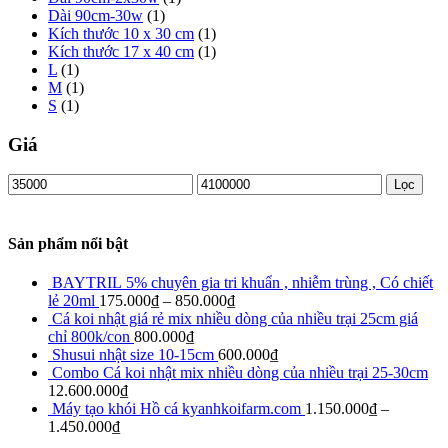
Dài 90cm-30w
(1)
Kích thước 10 x 30 cm
(1)
Kích thước 17 x 40 cm
(1)
L
(1)
M
(1)
S
(1)
Giá
Giá
Giá
Lọc
thấp
cao
nhất
nhất
Sản phẩm nổi bật
BAYTRIL 5% chuyên gia tri khuẩn , nhiễm trùng , Có chiết
lẻ 20ml
175.000
₫
–
850.000
₫
Cá koi nhật giá rẻ mix nhiều dòng của nhiều trại 25cm giá
chỉ 800k/con
800.000
₫
Shusui nhật size 10-15cm
600.000
₫
Combo Cá koi nhật mix nhiều dòng của nhiều trại 25-30cm
12.600.000
₫
Máy tạo khói Hồ cá kyanhkoifarm.com
1.150.000
₫
–
1.450.000
₫