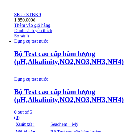
SKU: STBK9
1.850.000
₫
Thêm vào giỏ hàng
Danh sách yêu thích
So sánh
Dụng cụ test nước
Bộ Test cao cấp hàm lượng
(pH,Alkalinity,NO2,NO3,NH3,NH4)
Dụng cụ test nước
Bộ Test cao cấp hàm lượng
(pH,Alkalinity,NO2,NO3,NH3,NH4)
0
out of 5
(0)
Xuất xứ
:
Seachem – Mỹ
Mô tả sản
Bộ Test cao cấp hàm lượng