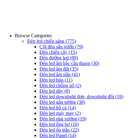
Browse Categories
Đèn led chiếu sáng
(775)
Cột đèn sân vườn
(79)
Đèn chiếu cây
(15)
Đèn đường led
(89)
Đèn led âm bậc cầu thang
(30)
Đèn led âm đất
(35)
Đèn led âm trần
(41)
Đèn led búp
(11)
Đèn led chống nổ
(2)
Đèn led dây
(8)
Đèn led downlight đơn, downlight đôi
(19)
Đèn led gắn tường
(30)
Đèn led hồ cá
(14)
Đèn led máy may
(2)
Đèn led nhà xưởng
(19)
Đèn led ống bơ
(10)
Đèn led ốp trần
(22)
Đèn led Panel
(14)