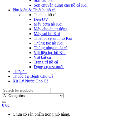
Sơn tàu biển
Sơn chuyên dụng cho hồ cá Koi
Phụ kiện & Thiết bị hồ cá
Thiết bị hồ cá
Đèn UV
Máy bơm hồ Koi
Máy cho ăn tự động
Máy sủi hồ Koi
Thiết bị vệ sinh hồ Koi
Thùng lọc hồ Koi
Thùng nhựa nuôi cá
Vật liệu lọc hồ Koi
Vợt bắt cá
Trang trí hồ cá
Dụng cụ test nước
Thức ăn
Thuốc Trị Bệnh Cho Cá
Xử Lý Nước Cho Cá
Search
for:
0
0
₫
Chưa có sản phẩm trong giỏ hàng.