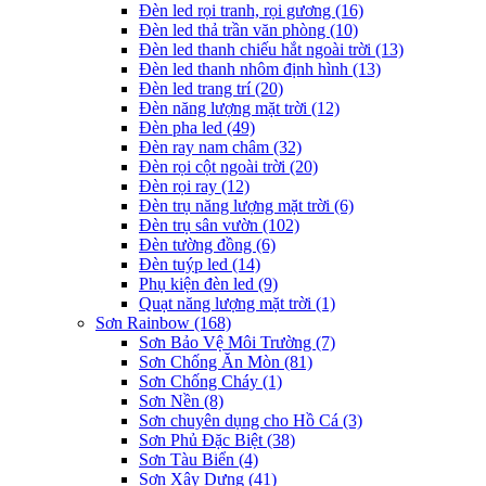
Đèn led rọi tranh, rọi gương
(16)
Đèn led thả trần văn phòng
(10)
Đèn led thanh chiếu hắt ngoài trời
(13)
Đèn led thanh nhôm định hình
(13)
Đèn led trang trí
(20)
Đèn năng lượng mặt trời
(12)
Đèn pha led
(49)
Đèn ray nam châm
(32)
Đèn rọi cột ngoài trời
(20)
Đèn rọi ray
(12)
Đèn trụ năng lượng mặt trời
(6)
Đèn trụ sân vườn
(102)
Đèn tường đồng
(6)
Đèn tuýp led
(14)
Phụ kiện đèn led
(9)
Quạt năng lượng mặt trời
(1)
Sơn Rainbow
(168)
Sơn Bảo Vệ Môi Trường
(7)
Sơn Chống Ăn Mòn
(81)
Sơn Chống Cháy
(1)
Sơn Nền
(8)
Sơn chuyên dụng cho Hồ Cá
(3)
Sơn Phủ Đặc Biệt
(38)
Sơn Tàu Biển
(4)
Sơn Xây Dựng
(41)