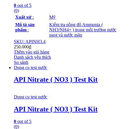
0
out of 5
(0)
Xuất xứ
:
Mỹ
Mô tả sản
Kiểm tra nồng độ Ammonia (
phẩm
:
NH3/NH4+ ) trong môi trường nước
ngọt và nước mặn
SKU: APINH3.4
250.000
₫
Thêm vào giỏ hàng
Danh sách yêu thích
So sánh
Dụng cụ test nước
API Nitrate ( NO3 ) Test Kit
Dụng cụ test nước
API Nitrate ( NO3 ) Test Kit
0
out of 5
(0)