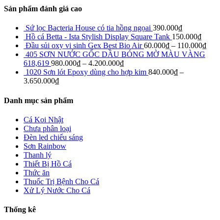
Sản phẩm đánh giá cao
Sứ lọc Bacteria House có tia hồng ngọai
390.000
₫
Hồ cá Betta - Ista Stylish Display Square Tank
150.000
₫
Đầu sủi oxy vi sinh Gex Best Bio Air
60.000
₫
–
110.000
₫
405 SƠN NƯỚC GỐC DẦU BÓNG MỜ MÀU VÀNG
618,619
980.000
₫
–
4.200.000
₫
1020 Sơn lót Epoxy dùng cho hợp kim
840.000
₫
–
3.650.000
₫
Danh mục sản phẩm
Cá Koi Nhật
Chưa phân loại
Đèn led chiếu sáng
Sơn Rainbow
Thanh lý
Thiết Bị Hồ Cá
Thức ăn
Thuốc Trị Bệnh Cho Cá
Xử Lý Nước Cho Cá
Thống kê