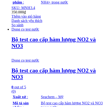
phẩm
:
NH4+ trong nước
SKU: MNH3.4
350.000
₫
Thêm vào giỏ hàng
Danh sách yêu thích
So sánh
Dụng cụ test nước
Bộ test cao cấp hàm lượng NO2 và
NO3
Dụng cụ test nước
Bộ test cao cấp hàm lượng NO2 và
NO3
0
out of 5
(0)
Xuất xứ
:
Seachem – Mỹ
Mô tả sản
Bộ test cao cấp hàm lượng NO2 và NO3