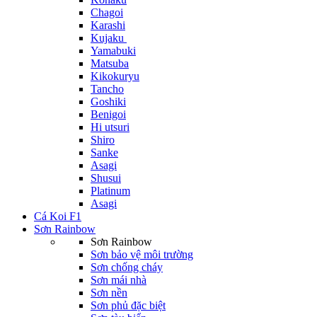
Chagoi
Karashi
Kujaku
Yamabuki
Matsuba
Kikokuryu
Tancho
Goshiki
Benigoi
Hi utsuri
Shiro
Sanke
Asagi
Shusui
Platinum
Asagi
Cá Koi F1
Sơn Rainbow
Sơn Rainbow
Sơn bảo vệ môi trường
Sơn chống cháy
Sơn mái nhà
Sơn nền
Sơn phủ đặc biệt