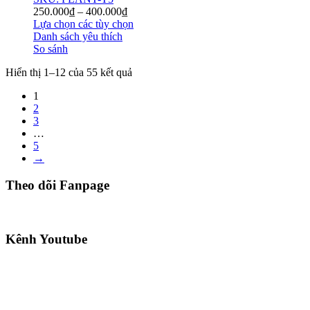
250.000
₫
–
400.000
₫
Lựa chọn các tùy chọn
Danh sách yêu thích
So sánh
Hiển thị 1–12 của 55 kết quả
1
2
3
…
5
→
Theo dõi Fanpage
Kênh Youtube