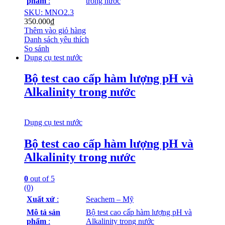
phẩm
:
trong nước
SKU: MNO2.3
350.000
₫
Thêm vào giỏ hàng
Danh sách yêu thích
So sánh
Dụng cụ test nước
Bộ test cao cấp hàm lượng pH và
Alkalinity trong nước
Dụng cụ test nước
Bộ test cao cấp hàm lượng pH và
Alkalinity trong nước
0
out of 5
(0)
Xuất xứ
:
Seachem – Mỹ
Mô tả sản
Bộ test cao cấp hàm lượng pH và
phẩm
:
Alkalinity trong nước