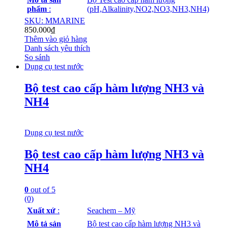
phẩm
:
(pH,Alkalinity,NO2,NO3,NH3,NH4)
SKU: MMARINE
850.000
₫
Thêm vào giỏ hàng
Danh sách yêu thích
So sánh
Dụng cụ test nước
Bộ test cao cấp hàm lượng NH3 và
NH4
Dụng cụ test nước
Bộ test cao cấp hàm lượng NH3 và
NH4
0
out of 5
(0)
Xuất xứ
:
Seachem – Mỹ
Mô tả sản
Bộ test cao cấp hàm lượng NH3 và