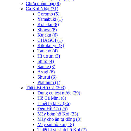
Chưa phân loại
(8)
Cá Koi Nhật
(31)
Goromo
(5)
Yamabuki
(1)
Kohaku
(8)
Showa
(8)
Kujaku
(6)
CHAGOI
(1)
Kikokuryu
(3)
Tancho
(4)
Hi utsuri
(3)
Shiro
(4)
Sanke
(3)
Asagi
(6)
Shusui
(6)
Platinum
(1)
Thiết Bị Hồ Cá
(203)
Dụng cụ test nước
(29)
Hồ Cá Mini
(8)
Thiết bị khác
(36)
Đèn Hồ Cá
(25)
Máy bơm hồ Koi
(33)
Máy cho ăn tự động
(3)
Máy sủi hồ koi
(18)
Thiết bị vệ sinh hồ Koi
(7)