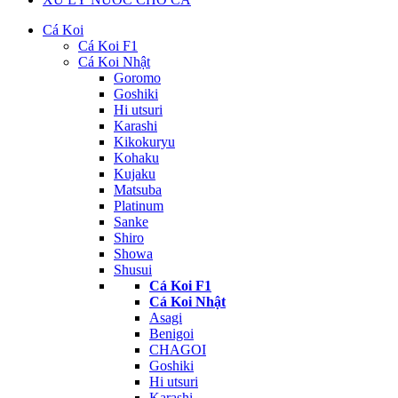
Cá Koi
Cá Koi F1
Cá Koi Nhật
Goromo
Goshiki
Hi utsuri
Karashi
Kikokuryu
Kohaku
Kujaku
Matsuba
Platinum
Sanke
Shiro
Showa
Shusui
Cá Koi F1
Cá Koi Nhật
Asagi
Benigoi
CHAGOI
Goshiki
Hi utsuri
Karashi