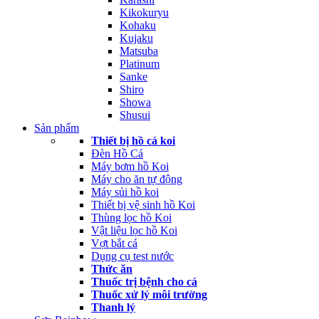
Kikokuryu
Kohaku
Kujaku
Matsuba
Platinum
Sanke
Shiro
Showa
Shusui
Sản phẩm
Thiết bị hồ cá koi
Đèn Hồ Cá
Máy bơm hồ Koi
Máy cho ăn tự động
Máy sủi hồ koi
Thiết bị vệ sinh hồ Koi
Thùng lọc hồ Koi
Vật liệu lọc hồ Koi
Vợt bắt cá
Dụng cụ test nước
Thức ăn
Thuốc trị bệnh cho cá
Thuốc xử lý môi trường
Thanh lý