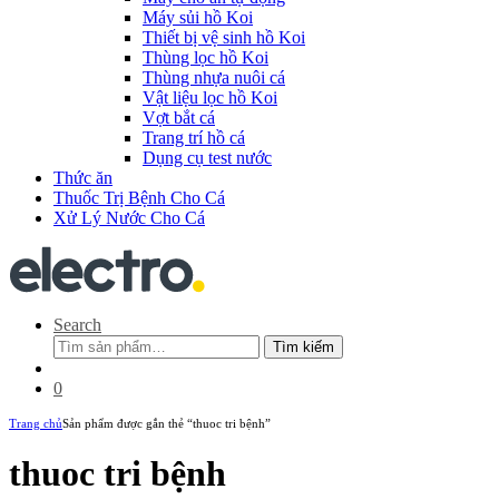
Máy sủi hồ Koi
Thiết bị vệ sinh hồ Koi
Thùng lọc hồ Koi
Thùng nhựa nuôi cá
Vật liệu lọc hồ Koi
Vợt bắt cá
Trang trí hồ cá
Dụng cụ test nước
Thức ăn
Thuốc Trị Bệnh Cho Cá
Xử Lý Nước Cho Cá
Search
Tìm
Tìm kiếm
kiếm:
0
Trang chủ
Sản phẩm được gắn thẻ “thuoc tri bệnh”
thuoc tri bệnh