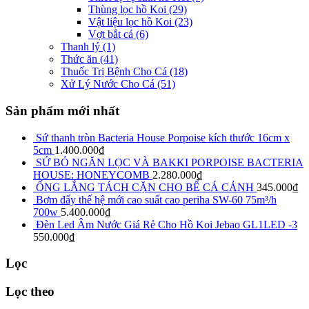
Thùng lọc hồ Koi
(29)
Vật liệu lọc hồ Koi
(23)
Vợt bắt cá
(6)
Thanh lý
(1)
Thức ăn
(41)
Thuốc Trị Bệnh Cho Cá
(18)
Xử Lý Nước Cho Cá
(51)
Sản phẩm mới nhất
Sứ thanh tròn Bacteria House Porpoise kích thước 16cm x
5cm
1.400.000
₫
SỨ BỎ NGĂN LỌC VÀ BAKKI PORPOISE BACTERIA
HOUSE: HONEYCOMB
2.280.000
₫
ỐNG LẮNG TÁCH CẶN CHO BỂ CÁ CẢNH
345.000
₫
Bơm đẩy thế hệ mới cao suất cao periha SW-60 75m³/h
700w
5.400.000
₫
Đèn Led Âm Nước Giá Rẻ Cho Hồ Koi Jebao GL1LED -3
550.000
₫
Lọc
Lọc theo