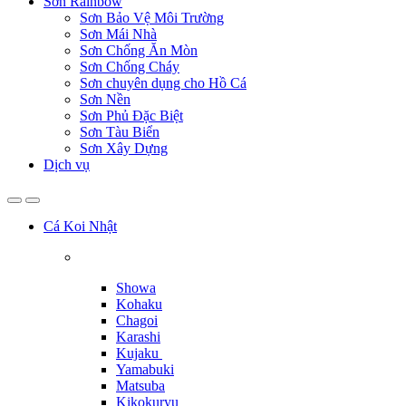
Sơn Rainbow
Sơn Bảo Vệ Môi Trường
Sơn Mái Nhà
Sơn Chống Ăn Mòn
Sơn Chống Cháy
Sơn chuyên dụng cho Hồ Cá
Sơn Nền
Sơn Phủ Đặc Biệt
Sơn Tàu Biển
Sơn Xây Dựng
Dịch vụ
Cá Koi Nhật
Showa
Kohaku
Chagoi
Karashi
Kujaku
Yamabuki
Matsuba
Kikokuryu