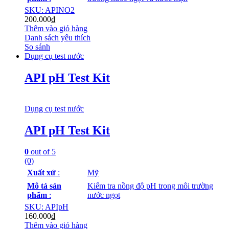
SKU: APINO2
200.000
₫
Thêm vào giỏ hàng
Danh sách yêu thích
So sánh
Dụng cụ test nước
API pH Test Kit
Dụng cụ test nước
API pH Test Kit
0
out of 5
(0)
Xuất xứ
:
Mỹ
Mô tả sản
Kiểm tra nồng độ pH trong môi trường
phẩm
:
nước ngọt
SKU: APIpH
160.000
₫
Thêm vào giỏ hàng