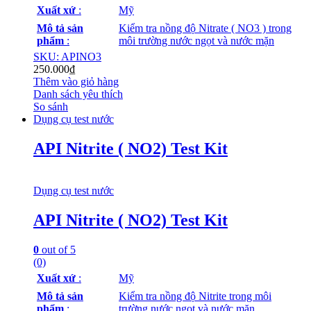
Xuất xứ
:
Mỹ
Mô tả sản
Kiểm tra nồng độ Nitrate ( NO3 ) trong
phẩm
:
môi trường nước ngọt và nước mặn
SKU: APINO3
250.000
₫
Thêm vào giỏ hàng
Danh sách yêu thích
So sánh
Dụng cụ test nước
API Nitrite ( NO2) Test Kit
Dụng cụ test nước
API Nitrite ( NO2) Test Kit
0
out of 5
(0)
Xuất xứ
:
Mỹ
Mô tả sản
Kiểm tra nồng độ Nitrite trong môi
phẩm
:
trường nước ngọt và nước mặn