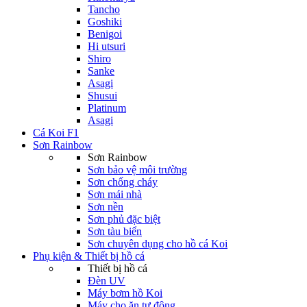
Tancho
Goshiki
Benigoi
Hi utsuri
Shiro
Sanke
Asagi
Shusui
Platinum
Asagi
Cá Koi F1
Sơn Rainbow
Sơn Rainbow
Sơn bảo vệ môi trường
Sơn chống cháy
Sơn mái nhà
Sơn nền
Sơn phủ đặc biệt
Sơn tàu biển
Sơn chuyên dụng cho hồ cá Koi
Phụ kiện & Thiết bị hồ cá
Thiết bị hồ cá
Đèn UV
Máy bơm hồ Koi
Máy cho ăn tự động