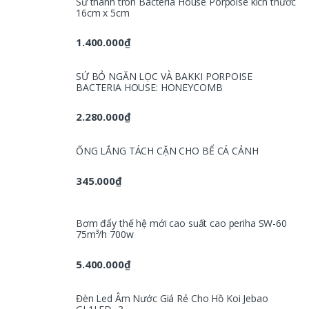
Sứ thanh tròn Bacteria House Porpoise kích thước
16cm x 5cm
1.400.000
₫
SỨ BỎ NGĂN LỌC VÀ BAKKI PORPOISE
BACTERIA HOUSE: HONEYCOMB
2.280.000
₫
ỐNG LẮNG TÁCH CẶN CHO BỂ CÁ CẢNH
345.000
₫
Bơm đẩy thế hệ mới cao suất cao periha SW-60
75m³/h 700w
5.400.000
₫
Đèn Led Âm Nước Giá Rẻ Cho Hồ Koi Jebao