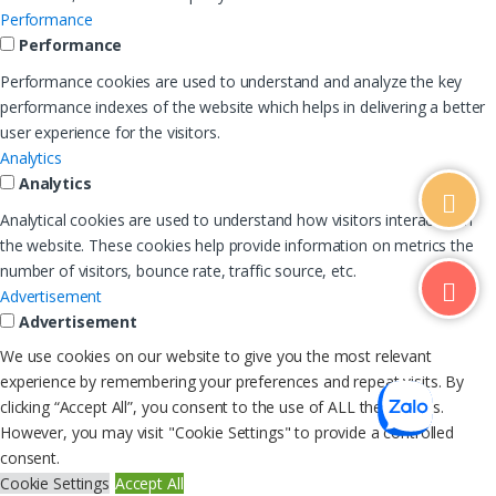
Performance
Performance
Performance cookies are used to understand and analyze the key
performance indexes of the website which helps in delivering a better
user experience for the visitors.
Analytics
Analytics
Analytical cookies are used to understand how visitors interact with
the website. These cookies help provide information on metrics the
number of visitors, bounce rate, traffic source, etc.
Advertisement
Advertisement
We use cookies on our website to give you the most relevant
Advertisement cookies are used to provide visitors with relevant ads
experience by remembering your preferences and repeat visits. By
and marketing campaigns. These cookies track visitors across
clicking “Accept All”, you consent to the use of ALL the cookies.
websites and collect information to provide customized ads.
However, you may visit "Cookie Settings" to provide a controlled
Others
consent.
Others
Cookie Settings
Accept All