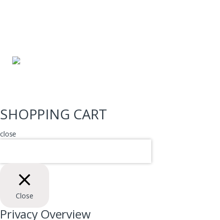
Email: lhoanganh7979@gmail.com
SĐT: (+84) 9797 52 090, (+84) 908
706 577
SHOPPING CART
close
Close
Privacy Overview