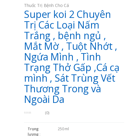
Thuốc Trị Bệnh Cho Cá
Super koi 2 Chuyên
Trị Các Loại Nấm
Trắng , bệnh ngủ ,
Mắt Mờ , Tuột Nhớt ,
Ngứa Mình , Tình
Trạng Thở Gấp ,Cá cạ
mình , Sát Trùng Vết
Thương Trong và
Ngoài Da
(0)
0
o
u
Trọng
250 ml
t
o
lượng
: