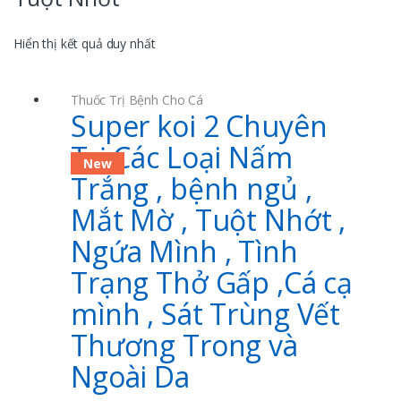
Hiển thị kết quả duy nhất
Thuốc Trị Bệnh Cho Cá
Super koi 2 Chuyên
Trị Các Loại Nấm
New
Trắng , bệnh ngủ ,
Mắt Mờ , Tuột Nhớt ,
Ngứa Mình , Tình
Trạng Thở Gấp ,Cá cạ
mình , Sát Trùng Vết
Thương Trong và
Ngoài Da