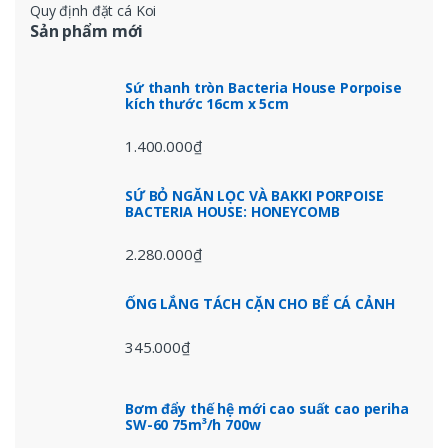
Quy định đặt cá Koi
Sản phẩm mới
Sứ thanh tròn Bacteria House Porpoise
kích thước 16cm x 5cm
1.400.000
₫
SỨ BỎ NGĂN LỌC VÀ BAKKI PORPOISE
BACTERIA HOUSE: HONEYCOMB
2.280.000
₫
ỐNG LẮNG TÁCH CẶN CHO BỂ CÁ CẢNH
345.000
₫
Bơm đẩy thế hệ mới cao suất cao periha
SW-60 75m³/h 700w