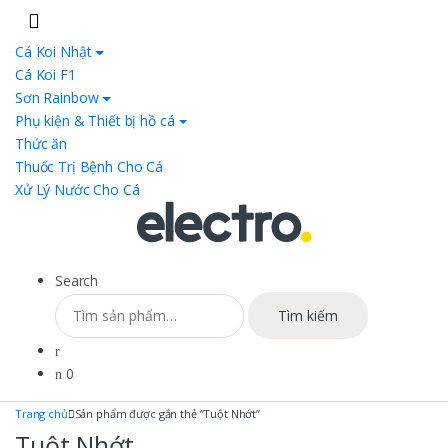
Skip
Skip
to
to
Cá Koi Nhật
navigation
content
Cá Koi F1
Sơn Rainbow
Phụ kiện & Thiết bị hồ cá
Thức ăn
Thuốc Trị Bệnh Cho Cá
Xử Lý Nước Cho Cá
Search
Tìm
Tìm kiếm
kiếm:
0
Trang chủ
Sản phẩm được gắn thẻ “Tuột Nhớt”
Tuột Nhớt