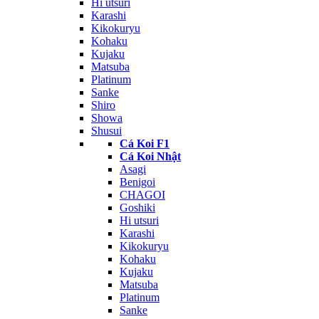
Hi utsuri
Karashi
Kikokuryu
Kohaku
Kujaku
Matsuba
Platinum
Sanke
Shiro
Showa
Shusui
Cá Koi F1
Cá Koi Nhật
Asagi
Benigoi
CHAGOI
Goshiki
Hi utsuri
Karashi
Kikokuryu
Kohaku
Kujaku
Matsuba
Platinum
Sanke