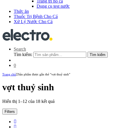
Trang trí hồ cá
Dụng cụ test nước
Thức ăn
Thuốc Trị Bệnh Cho Cá
Xử Lý Nước Cho Cá
Search
Tìm kiếm:
Tìm kiếm
0
Trang chủ
Sản phẩm được gắn thẻ “vợt thuỷ sinh”
vợt thuỷ sinh
Hiển thị 1–12 của 18 kết quả
Filters