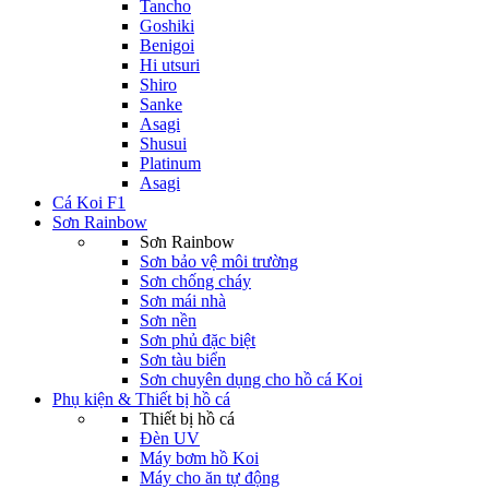
Tancho
Goshiki
Benigoi
Hi utsuri
Shiro
Sanke
Asagi
Shusui
Platinum
Asagi
Cá Koi F1
Sơn Rainbow
Sơn Rainbow
Sơn bảo vệ môi trường
Sơn chống cháy
Sơn mái nhà
Sơn nền
Sơn phủ đặc biệt
Sơn tàu biển
Sơn chuyên dụng cho hồ cá Koi
Phụ kiện & Thiết bị hồ cá
Thiết bị hồ cá
Đèn UV
Máy bơm hồ Koi
Máy cho ăn tự động