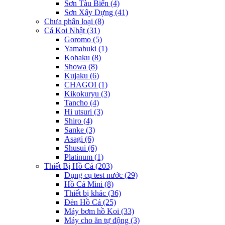
Sơn Tàu Biển
(4)
Sơn Xây Dựng
(41)
Chưa phân loại
(8)
Cá Koi Nhật
(31)
Goromo
(5)
Yamabuki
(1)
Kohaku
(8)
Showa
(8)
Kujaku
(6)
CHAGOI
(1)
Kikokuryu
(3)
Tancho
(4)
Hi utsuri
(3)
Shiro
(4)
Sanke
(3)
Asagi
(6)
Shusui
(6)
Platinum
(1)
Thiết Bị Hồ Cá
(203)
Dụng cụ test nước
(29)
Hồ Cá Mini
(8)
Thiết bị khác
(36)
Đèn Hồ Cá
(25)
Máy bơm hồ Koi
(33)
Máy cho ăn tự động
(3)