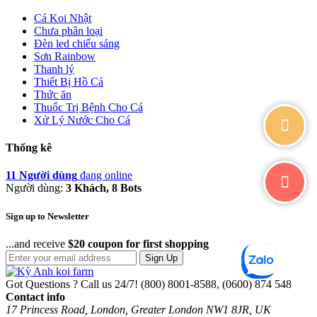
Cá Koi Nhật
Chưa phân loại
Đèn led chiếu sáng
Sơn Rainbow
Thanh lý
Thiết Bị Hồ Cá
Thức ăn
Thuốc Trị Bệnh Cho Cá
Xử Lý Nước Cho Cá
Thống kê
11 Người dùng
đang online
Người dùng:
3 Khách, 8 Bots
Sign up to Newsletter
...and receive
$20 coupon for first shopping
Sign Up
Got Questions ? Call us 24/7!
(800) 8001-8588, (0600) 874 548
Contact info
17 Princess Road, London, Greater London NW1 8JR, UK