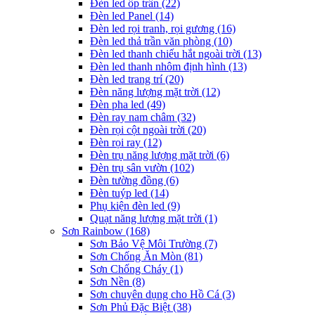
Đèn led ốp trần
(22)
Đèn led Panel
(14)
Đèn led rọi tranh, rọi gương
(16)
Đèn led thả trần văn phòng
(10)
Đèn led thanh chiếu hắt ngoài trời
(13)
Đèn led thanh nhôm định hình
(13)
Đèn led trang trí
(20)
Đèn năng lượng mặt trời
(12)
Đèn pha led
(49)
Đèn ray nam châm
(32)
Đèn rọi cột ngoài trời
(20)
Đèn rọi ray
(12)
Đèn trụ năng lượng mặt trời
(6)
Đèn trụ sân vườn
(102)
Đèn tường đồng
(6)
Đèn tuýp led
(14)
Phụ kiện đèn led
(9)
Quạt năng lượng mặt trời
(1)
Sơn Rainbow
(168)
Sơn Bảo Vệ Môi Trường
(7)
Sơn Chống Ăn Mòn
(81)
Sơn Chống Cháy
(1)
Sơn Nền
(8)
Sơn chuyên dụng cho Hồ Cá
(3)
Sơn Phủ Đặc Biệt
(38)