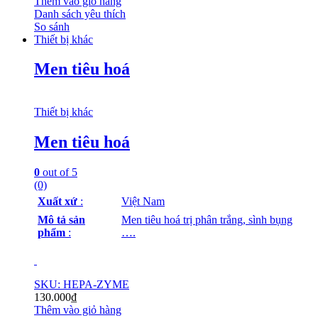
Thêm vào giỏ hàng
Danh sách yêu thích
So sánh
Thiết bị khác
Men tiêu hoá
Thiết bị khác
Men tiêu hoá
0
out of 5
(0)
Xuất xứ
:
Việt Nam
Mô tả sản
Men tiêu hoá trị phân trắng, sình bụng
phẩm
:
….
SKU: HEPA-ZYME
130.000
₫
Thêm vào giỏ hàng