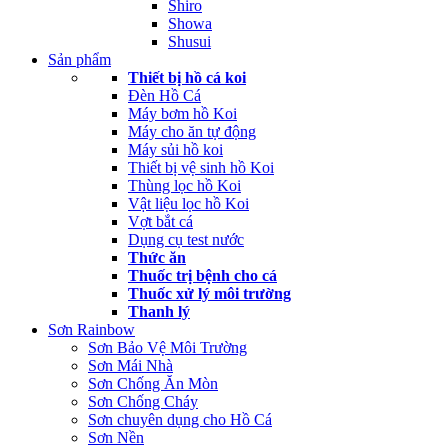
Shiro
Showa
Shusui
Sản phẩm
Thiết bị hồ cá koi
Đèn Hồ Cá
Máy bơm hồ Koi
Máy cho ăn tự động
Máy sủi hồ koi
Thiết bị vệ sinh hồ Koi
Thùng lọc hồ Koi
Vật liệu lọc hồ Koi
Vợt bắt cá
Dụng cụ test nước
Thức ăn
Thuốc trị bệnh cho cá
Thuốc xử lý môi trường
Thanh lý
Sơn Rainbow
Sơn Bảo Vệ Môi Trường
Sơn Mái Nhà
Sơn Chống Ăn Mòn
Sơn Chống Cháy
Sơn chuyên dụng cho Hồ Cá
Sơn Nền