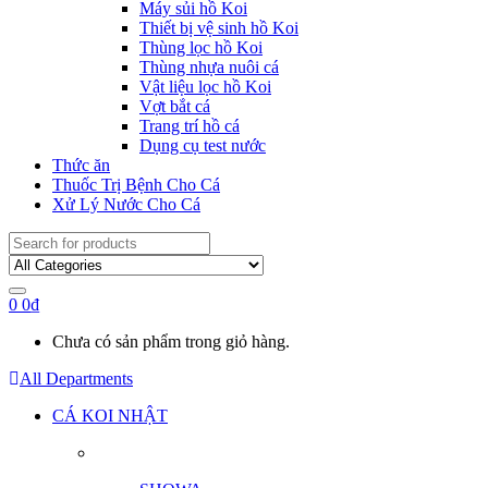
Máy sủi hồ Koi
Thiết bị vệ sinh hồ Koi
Thùng lọc hồ Koi
Thùng nhựa nuôi cá
Vật liệu lọc hồ Koi
Vợt bắt cá
Trang trí hồ cá
Dụng cụ test nước
Thức ăn
Thuốc Trị Bệnh Cho Cá
Xử Lý Nước Cho Cá
Search
for:
0
0
₫
Chưa có sản phẩm trong giỏ hàng.
All Departments
CÁ KOI NHẬT