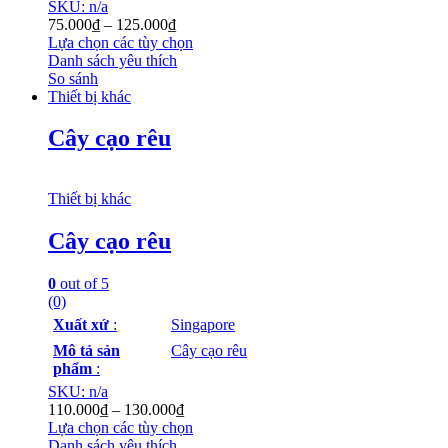
SKU: n/a
75.000
₫
–
125.000
₫
Lựa chọn các tùy chọn
Danh sách yêu thích
So sánh
Thiết bị khác
Cây cạo rêu
Thiết bị khác
Cây cạo rêu
0
out of 5
(0)
Xuất xứ
:
Singapore
Mô tả sản
Cây cạo rêu
phẩm
:
SKU: n/a
110.000
₫
–
130.000
₫
Lựa chọn các tùy chọn
Danh sách yêu thích