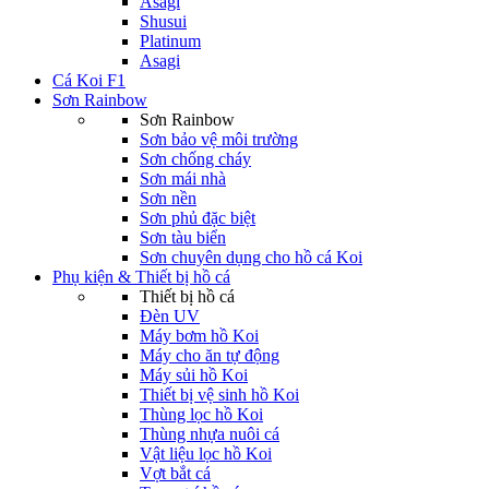
Asagi
Shusui
Platinum
Asagi
Cá Koi F1
Sơn Rainbow
Sơn Rainbow
Sơn bảo vệ môi trường
Sơn chống cháy
Sơn mái nhà
Sơn nền
Sơn phủ đặc biệt
Sơn tàu biển
Sơn chuyên dụng cho hồ cá Koi
Phụ kiện & Thiết bị hồ cá
Thiết bị hồ cá
Đèn UV
Máy bơm hồ Koi
Máy cho ăn tự động
Máy sủi hồ Koi
Thiết bị vệ sinh hồ Koi
Thùng lọc hồ Koi
Thùng nhựa nuôi cá
Vật liệu lọc hồ Koi
Vợt bắt cá