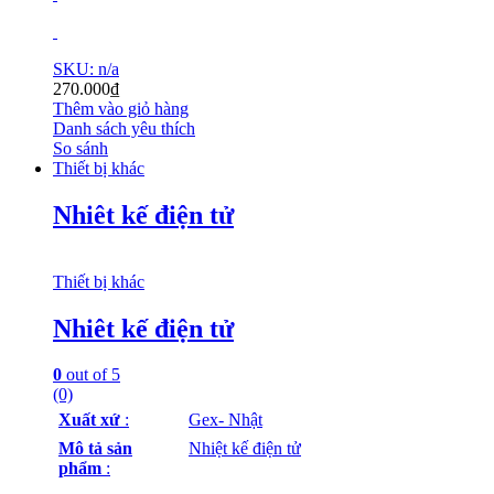
SKU: n/a
270.000
₫
Thêm vào giỏ hàng
Danh sách yêu thích
So sánh
Thiết bị khác
Nhiêt kế điện tử
Thiết bị khác
Nhiêt kế điện tử
0
out of 5
(0)
Xuất xứ
:
Gex- Nhật
Mô tả sản
Nhiệt kế điện tử
phẩm
: