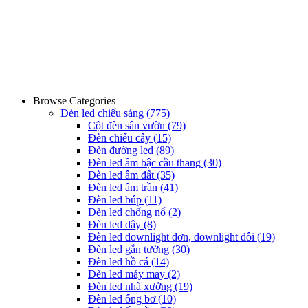
Browse Categories
Đèn led chiếu sáng
(775)
Cột đèn sân vườn
(79)
Đèn chiếu cây
(15)
Đèn đường led
(89)
Đèn led âm bậc cầu thang
(30)
Đèn led âm đất
(35)
Đèn led âm trần
(41)
Đèn led búp
(11)
Đèn led chống nổ
(2)
Đèn led dây
(8)
Đèn led downlight đơn, downlight đôi
(19)
Đèn led gắn tường
(30)
Đèn led hồ cá
(14)
Đèn led máy may
(2)
Đèn led nhà xưởng
(19)
Đèn led ống bơ
(10)