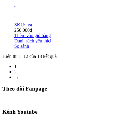
SKU: n/a
250.000
₫
Thêm vào giỏ hàng
Danh sách yêu thích
So sánh
Hiển thị 1–12 của 18 kết quả
1
2
→
Theo dõi Fanpage
Kênh Youtube