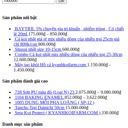
Lọc
Sản phẩm nổi bật
BAYTRIL 5% chuyên gia tri khuẩn , nhiễm trùng , Có chiết
lẻ 20ml
175.000
₫
–
850.000
₫
Cá koi nhật giá rẻ mix nhiều dòng của nhiều trại 25cm giá
chỉ 800k/con
800.000
₫
Shusui nhật size 10-15cm
600.000
₫
Combo Cá koi nhật mix nhiều dòng của nhiều trại 25-30cm
12.600.000
₫
Máy tạo khói Hồ cá kyanhkoifarm.com
1.150.000
₫
–
1.450.000
₫
Sản phẩm đánh giá cao
728 Sơn PU màu đỏ (Lọai N) 23
2.075.000
₫
–
9.080.000
₫
1104 BAKING ENAMEL
852.000
₫
–
3.622.000
₫
1005 DUNG MÔI PHA LOÃNG ( SP-12 )
Tancho Trại Dainichi 50cm
15.000.000
₫
Sera Koi Protect ( KYANHKOIFARM.COM )
330.000
₫
Danh mục sản phẩm