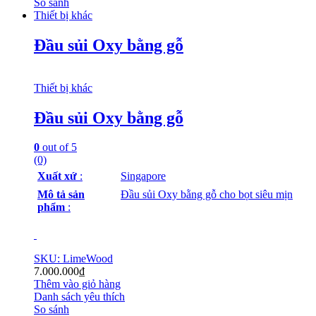
So sánh
Thiết bị khác
Đầu sủi Oxy bằng gỗ
Thiết bị khác
Đầu sủi Oxy bằng gỗ
0
out of 5
(0)
Xuất xứ
:
Singapore
Mô tả sản
Đầu sủi Oxy bằng gỗ cho bọt siêu mịn
phẩm
:
SKU: LimeWood
7.000.000
₫
Thêm vào giỏ hàng
Danh sách yêu thích
So sánh