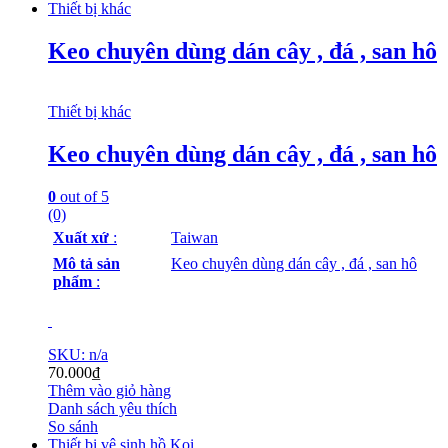
Thiết bị khác
Keo chuyên dùng dán cây , đá , san hô
Thiết bị khác
Keo chuyên dùng dán cây , đá , san hô
0
out of 5
(0)
Xuất xứ
:
Taiwan
Mô tả sản
Keo chuyên dùng dán cây , đá , san hô
phẩm
:
SKU: n/a
70.000
₫
Thêm vào giỏ hàng
Danh sách yêu thích
So sánh
Thiết bị vệ sinh hồ Koi