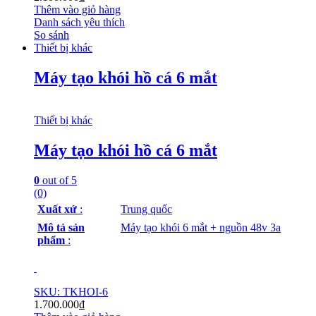
Thêm vào giỏ hàng
Danh sách yêu thích
So sánh
Thiết bị khác
Máy tạo khói hồ cá 6 mắt
Thiết bị khác
Máy tạo khói hồ cá 6 mắt
0
out of 5
(0)
Xuất xứ
:
Trung quốc
Mô tả sản
Máy tạo khói 6 mắt + nguồn 48v 3a
phẩm
:
SKU: TKHOI-6
1.700.000
₫