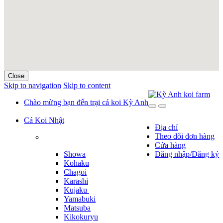
Close
Skip to navigation
Skip to content
Chào mừng bạn đến trại cá koi Kỳ Anh
Cá Koi Nhật
Địa chỉ
Theo dõi đơn hàng
Cửa hàng
Showa
Đăng nhập/Đăng ký
Kohaku
Chagoi
Karashi
Kujaku
Yamabuki
Matsuba
Kikokuryu