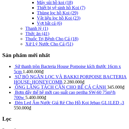
Máy sủi hồ koi
(18)
Thiết bị vệ sinh hồ Koi
(7)
Thùng lọc hồ Koi
(29)
Vật liệu lọc hồ Koi
(23)
Vợt bắt cá
(6)
Thanh lý
(1)
Thức ăn
(41)
Thuốc Trị Bệnh Cho Cá
(18)
Xử Lý Nước Cho Cá
(51)
Sản phẩm mới nhất
Sứ thanh tròn Bacteria House Porpoise kích thước 16cm x
5cm
1.400.000
₫
SỨ BỎ NGĂN LỌC VÀ BAKKI PORPOISE BACTERIA
HOUSE: HONEYCOMB
2.280.000
₫
ỐNG LẮNG TÁCH CẶN CHO BỂ CÁ CẢNH
345.000
₫
Bơm đẩy thế hệ mới cao suất cao periha SW-60 75m³/h
700w
5.400.000
₫
Đèn Led Âm Nước Giá Rẻ Cho Hồ Koi Jebao GL1LED -3
550.000
₫
Lọc