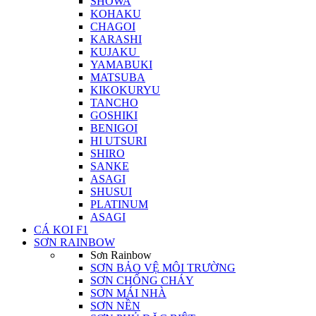
SHOWA
KOHAKU
CHAGOI
KARASHI
KUJAKU
YAMABUKI
MATSUBA
KIKOKURYU
TANCHO
GOSHIKI
BENIGOI
HI UTSURI
SHIRO
SANKE
ASAGI
SHUSUI
PLATINUM
ASAGI
CÁ KOI F1
SƠN RAINBOW
Sơn Rainbow
SƠN BẢO VỆ MÔI TRƯỜNG
SƠN CHỐNG CHÁY
SƠN MÁI NHÀ
SƠN NỀN