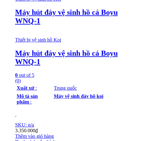
Máy hút đáy vệ sinh hồ cá Boyu
WNQ-1
Thiết bị vệ sinh hồ Koi
Máy hút đáy vệ sinh hồ cá Boyu
WNQ-1
0
out of 5
(0)
Xuất xứ
:
Trung quốc
Mô tả sản
Máy vệ sinh đáy hồ koi
phẩm
:
SKU: n/a
3.350.000
₫
Thêm vào giỏ hàng