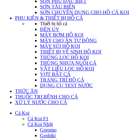
SƠN PHỦ ĐẶC BIỆT
SƠN TÀU BIỂN
SƠN CHUYÊN DỤNG CHO HỒ CÁ KOI
PHỤ KIỆN & THIẾT BỊ HỒ CÁ
Thiết bị hồ cá
ĐÈN UV
MÁY BƠM HỒ KOI
MÁY CHO ĂN TỰ ĐỘNG
MÁY SỦI HỒ KOI
THIẾT BỊ VỆ SINH HỒ KOI
THÙNG LỌC HỒ KOI
THÙNG NHỰA NUÔI CÁ
VẬT LIỆU LỌC HỒ KOI
VỢT BẮT CÁ
TRANG TRÍ HỒ CÁ
DỤNG CỤ TEST NƯỚC
THỨC ĂN
THUỐC TRỊ BỆNH CHO CÁ
XỬ LÝ NƯỚC CHO CÁ
Cá Koi
Cá Koi F1
Cá Koi Nhật
Goromo
Goshiki