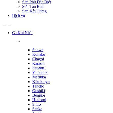
Sơn Phủ Đặc Biệt
Sơn Tàu Biển
Sơn Xây Dựng
Dịch vụ
Cá Koi Nhật
Showa
Kohaku
Chagoi
Karashi
Kujaku
Yamabuki
Matsuba
Kikokuryu
Tancho
Goshiki
Benigoi
Hi utsuri
Shiro
Sanke