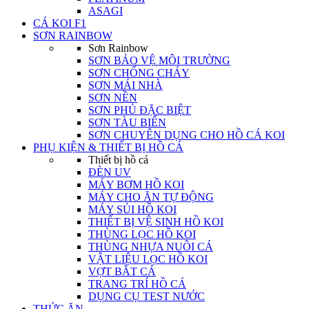
ASAGI
CÁ KOI F1
SƠN RAINBOW
Sơn Rainbow
SƠN BẢO VỆ MÔI TRƯỜNG
SƠN CHỐNG CHÁY
SƠN MÁI NHÀ
SƠN NỀN
SƠN PHỦ ĐẶC BIỆT
SƠN TÀU BIỂN
SƠN CHUYÊN DỤNG CHO HỒ CÁ KOI
PHỤ KIỆN & THIẾT BỊ HỒ CÁ
Thiết bị hồ cá
ĐÈN UV
MÁY BƠM HỒ KOI
MÁY CHO ĂN TỰ ĐỘNG
MÁY SỦI HỒ KOI
THIẾT BỊ VỆ SINH HỒ KOI
THÙNG LỌC HỒ KOI
THÙNG NHỰA NUÔI CÁ
VẬT LIỆU LỌC HỒ KOI
VỢT BẮT CÁ
TRANG TRÍ HỒ CÁ
DỤNG CỤ TEST NƯỚC
THỨC ĂN