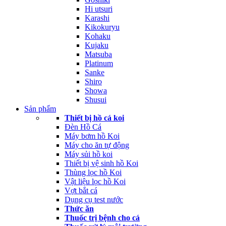
Hi utsuri
Karashi
Kikokuryu
Kohaku
Kujaku
Matsuba
Platinum
Sanke
Shiro
Showa
Shusui
Sản phẩm
Thiết bị hồ cá koi
Đèn Hồ Cá
Máy bơm hồ Koi
Máy cho ăn tự động
Máy sủi hồ koi
Thiết bị vệ sinh hồ Koi
Thùng lọc hồ Koi
Vật liệu lọc hồ Koi
Vợt bắt cá
Dụng cụ test nước
Thức ăn
Thuốc trị bệnh cho cá