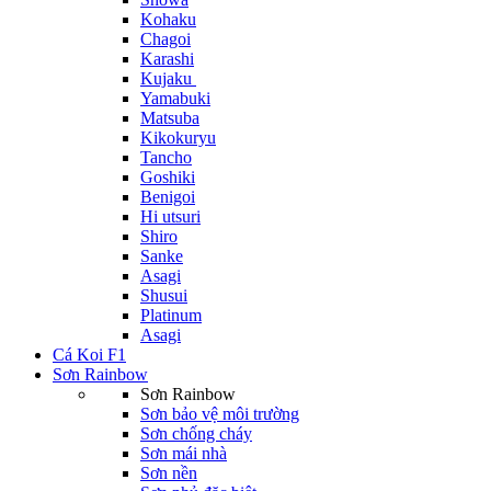
Kohaku
Chagoi
Karashi
Kujaku
Yamabuki
Matsuba
Kikokuryu
Tancho
Goshiki
Benigoi
Hi utsuri
Shiro
Sanke
Asagi
Shusui
Platinum
Asagi
Cá Koi F1
Sơn Rainbow
Sơn Rainbow
Sơn bảo vệ môi trường
Sơn chống cháy
Sơn mái nhà
Sơn nền