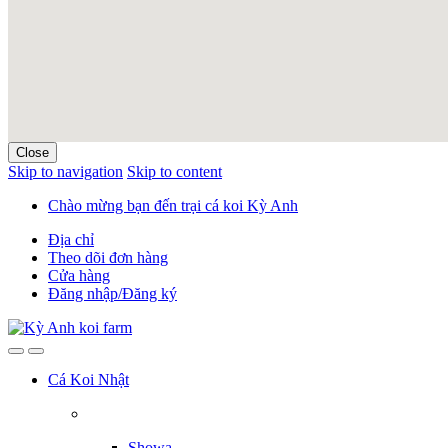
Close
Skip to navigation
Skip to content
Chào mừng bạn đến trại cá koi Kỳ Anh
Địa chỉ
Theo dõi đơn hàng
Cửa hàng
Đăng nhập/Đăng ký
Cá Koi Nhật
Showa