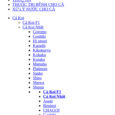
THUỐC TRỊ BỆNH CHO CÁ
XỬ LÝ NƯỚC CHO CÁ
Cá Koi
Cá Koi F1
Cá Koi Nhật
Goromo
Goshiki
Hi utsuri
Karashi
Kikokuryu
Kohaku
Kujaku
Matsuba
Platinum
Sanke
Shiro
Showa
Shusui
Cá Koi F1
Cá Koi Nhật
Asagi
Benigoi
CHAGOI
Goshiki