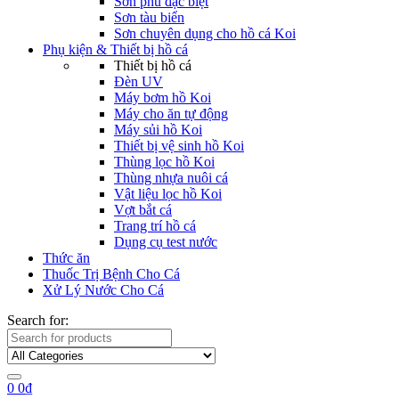
Sơn phủ đặc biệt
Sơn tàu biển
Sơn chuyên dụng cho hồ cá Koi
Phụ kiện & Thiết bị hồ cá
Thiết bị hồ cá
Đèn UV
Máy bơm hồ Koi
Máy cho ăn tự động
Máy sủi hồ Koi
Thiết bị vệ sinh hồ Koi
Thùng lọc hồ Koi
Thùng nhựa nuôi cá
Vật liệu lọc hồ Koi
Vợt bắt cá
Trang trí hồ cá
Dụng cụ test nước
Thức ăn
Thuốc Trị Bệnh Cho Cá
Xử Lý Nước Cho Cá
Search for:
0
0
₫