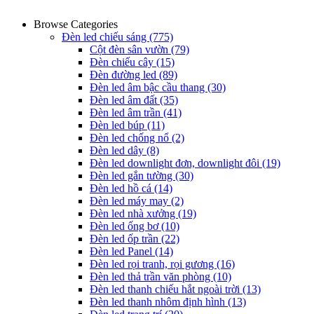
Browse Categories
Đèn led chiếu sáng
(775)
Cột đèn sân vườn
(79)
Đèn chiếu cây
(15)
Đèn đường led
(89)
Đèn led âm bậc cầu thang
(30)
Đèn led âm đất
(35)
Đèn led âm trần
(41)
Đèn led búp
(11)
Đèn led chống nổ
(2)
Đèn led dây
(8)
Đèn led downlight đơn, downlight đôi
(19)
Đèn led gắn tường
(30)
Đèn led hồ cá
(14)
Đèn led máy may
(2)
Đèn led nhà xưởng
(19)
Đèn led ống bơ
(10)
Đèn led ốp trần
(22)
Đèn led Panel
(14)
Đèn led rọi tranh, rọi gương
(16)
Đèn led thả trần văn phòng
(10)
Đèn led thanh chiếu hắt ngoài trời
(13)
Đèn led thanh nhôm định hình
(13)