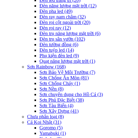
Đèn led trang trí
(20)
Đèn năng lượng mặt trời
(12)
Đèn pha led
(49)
Đèn ray nam châm
(32)
Đèn rọi cột ngoài trời
(20)
Đèn rọi ray
(12)
Đèn trụ năng lượng mặt trời
(6)
Đèn trụ sân vườn
(102)
Đèn tường đồng
(6)
Đèn tuýp led
(14)
Phụ kiện đèn led
(9)
Quạt năng lượng mặt trời
(1)
Sơn Rainbow
(168)
Sơn Bảo Vệ Môi Trường
(7)
Sơn Chống Ăn Mòn
(81)
Sơn Chống Cháy
(1)
Sơn Nền
(8)
Sơn chuyên dụng cho Hồ Cá
(3)
Sơn Phủ Đặc Biệt
(38)
Sơn Tàu Biển
(4)
Sơn Xây Dựng
(41)
Chưa phân loại
(8)
Cá Koi Nhật
(31)
Goromo
(5)
Yamabuki
(1)