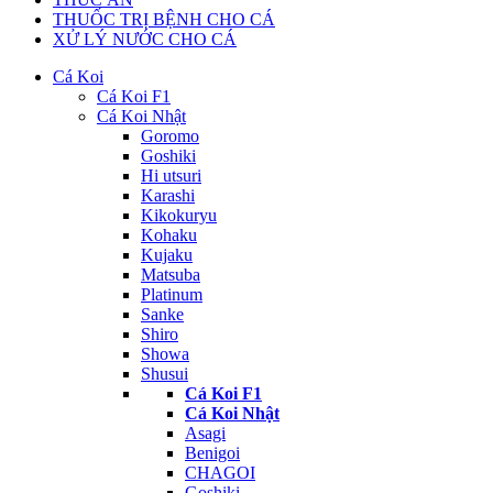
THUỐC TRỊ BỆNH CHO CÁ
XỬ LÝ NƯỚC CHO CÁ
Cá Koi
Cá Koi F1
Cá Koi Nhật
Goromo
Goshiki
Hi utsuri
Karashi
Kikokuryu
Kohaku
Kujaku
Matsuba
Platinum
Sanke
Shiro
Showa
Shusui
Cá Koi F1
Cá Koi Nhật
Asagi
Benigoi
CHAGOI
Goshiki