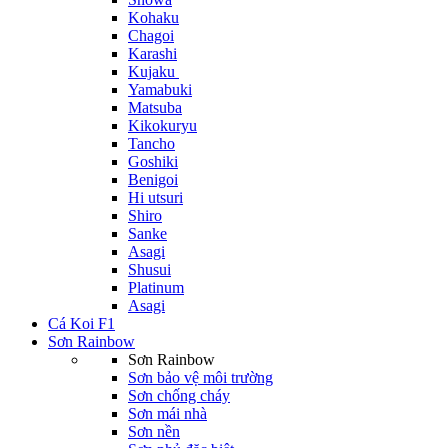
Kohaku
Chagoi
Karashi
Kujaku
Yamabuki
Matsuba
Kikokuryu
Tancho
Goshiki
Benigoi
Hi utsuri
Shiro
Sanke
Asagi
Shusui
Platinum
Asagi
Cá Koi F1
Sơn Rainbow
Sơn Rainbow
Sơn bảo vệ môi trường
Sơn chống cháy
Sơn mái nhà
Sơn nền