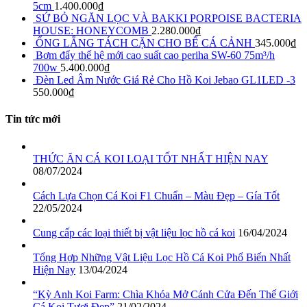
5cm
1.400.000
₫
SỨ BỎ NGĂN LỌC VÀ BAKKI PORPOISE BACTERIA
HOUSE: HONEYCOMB
2.280.000
₫
ỐNG LẮNG TÁCH CẶN CHO BỂ CÁ CẢNH
345.000
₫
Bơm đẩy thế hệ mới cao suất cao periha SW-60 75m³/h
700w
5.400.000
₫
Đèn Led Âm Nước Giá Rẻ Cho Hồ Koi Jebao GL1LED -3
550.000
₫
Tin tức mới
THỨC ĂN CÁ KOI LOẠI TỐT NHẤT HIỆN NAY
08/07/2024
Cách Lựa Chọn Cá Koi F1 Chuẩn – Màu Đẹp – Gía Tốt
22/05/2024
Cung cấp các loại thiết bị vật liệu lọc hồ cá koi
16/04/2024
Tổng Hợp Những Vật Liệu Lọc Hồ Cá Koi Phổ Biến Nhất
Hiện Nay
13/04/2024
“Kỳ Anh Koi Farm: Chìa Khóa Mở Cánh Cửa Đến Thế Giới
Cá Koi Tươi Đẹp”
21/02/2024