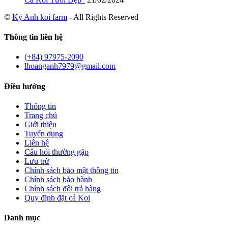
©
Kỳ Anh koi farm
- All Rights Reserved
Thông tin liên hệ
(+84) 97975-2090
lhoanganh7979@gmail.com
Điều hướng
Thông tin
Trang chủ
Giới thiệu
Tuyển dụng
Liên hệ
Câu hỏi thường gặp
Lưu trữ
Chính sách bảo mật thông tin
Chính sách bảo hành
Chính sách đổi trả hàng
Quy định đặt cá Koi
Danh mục