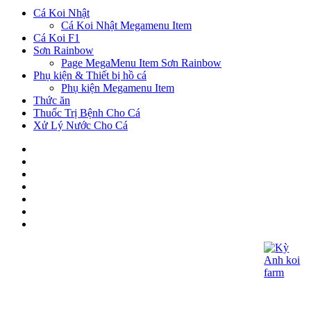
Cá Koi Nhật
Cá Koi Nhật Megamenu Item
Cá Koi F1
Sơn Rainbow
Page MegaMenu Item Sơn Rainbow
Phụ kiện & Thiết bị hồ cá
Phụ kiện Megamenu Item
Thức ăn
Thuốc Trị Bệnh Cho Cá
Xử Lý Nước Cho Cá
CÔNG TY TNHH KOI KỲ ANH