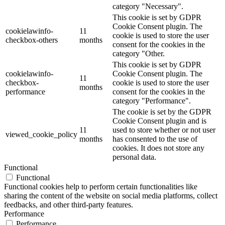
category "Necessary".
This cookie is set by GDPR
Cookie Consent plugin. The
cookielawinfo-
11
cookie is used to store the user
checkbox-others
months
consent for the cookies in the
category "Other.
This cookie is set by GDPR
cookielawinfo-
Cookie Consent plugin. The
11
checkbox-
cookie is used to store the user
months
performance
consent for the cookies in the
category "Performance".
The cookie is set by the GDPR
Cookie Consent plugin and is
11
used to store whether or not user
viewed_cookie_policy
months
has consented to the use of
cookies. It does not store any
personal data.
Functional
Functional
Functional cookies help to perform certain functionalities like
sharing the content of the website on social media platforms, collect
feedbacks, and other third-party features.
Performance
Performance