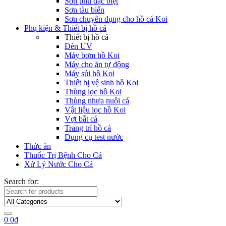
Sơn phủ đặc biệt
Sơn tàu biển
Sơn chuyên dụng cho hồ cá Koi
Phụ kiện & Thiết bị hồ cá
Thiết bị hồ cá
Đèn UV
Máy bơm hồ Koi
Máy cho ăn tự động
Máy sủi hồ Koi
Thiết bị vệ sinh hồ Koi
Thùng lọc hồ Koi
Thùng nhựa nuôi cá
Vật liệu lọc hồ Koi
Vợt bắt cá
Trang trí hồ cá
Dụng cụ test nước
Thức ăn
Thuốc Trị Bệnh Cho Cá
Xử Lý Nước Cho Cá
Search for:
0
0
₫