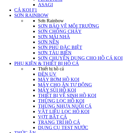
ASAGI
CÁ KOI F1
SƠN RAINBOW
Sơn Rainbow
SƠN BẢO VỆ MÔI TRƯỜNG
SƠN CHỐNG CHÁY
SƠN MÁI NHÀ
SƠN NỀN
SƠN PHỦ ĐẶC BIỆT
SƠN TÀU BIỂN
SƠN CHUYÊN DỤNG CHO HỒ CÁ KOI
PHỤ KIỆN & THIẾT BỊ HỒ CÁ
Thiết bị hồ cá
ĐÈN UV
MÁY BƠM HỒ KOI
MÁY CHO ĂN TỰ ĐỘNG
MÁY SỦI HỒ KOI
THIẾT BỊ VỆ SINH HỒ KOI
THÙNG LỌC HỒ KOI
THÙNG NHỰA NUÔI CÁ
VẬT LIỆU LỌC HỒ KOI
VỢT BẮT CÁ
TRANG TRÍ HỒ CÁ
DỤNG CỤ TEST NƯỚC
THỨC ĂN