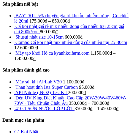
Sản phẩm nổi bật
BAYTRIL 5% chuyên gia tri khuẩn , nhiễm trùng , Có chiết
lẻ 20ml
175.000
₫
–
850.000
₫
Cá koi nhật giá rẻ mix nhiều dòng của nhiều trại 25cm giá
chỉ 800k/con
800.000
₫
Shusui nhật size 10-15cm
600.000
₫
Combo Cá koi nhật mix nhiều dòng của nhiều trại 25-30cm
12.600.000
₫
Máy tạo khói Hồ cá kyanhkoifarm.com
1.150.000
₫
–
1.450.000
₫
Sản phẩm đánh giá cao
Máy sủi khí AirLab V20
1.100.000
₫
Than hoạt tính Ista Super Carbon
95.000
₫
API Nitrite ( NO2) Test Kit
200.000
₫
Đèn UV King Diệt Khuẩn Cao Cấp 20W-30W-40W-60W-
70W - Tiêu Chuẩn Châu Âu
350.000
₫
–
700.000
₫
410-1 SƠN NƯỚC LỚP LÓT
350.000
₫
–
1.450.000
₫
Danh mục sản phẩm
Cá Koi Nhật