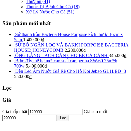
Thức ăn
(41)
Thuốc Trị Bệnh Cho Cá
(18)
Xử Lý Nước Cho Cá
(51)
Sản phẩm mới nhất
Sứ thanh tròn Bacteria House Porpoise kích thước 16cm x
5cm
1.400.000
₫
SỨ BỎ NGĂN LỌC VÀ BAKKI PORPOISE BACTERIA
HOUSE: HONEYCOMB
2.280.000
₫
ỐNG LẮNG TÁCH CẶN CHO BỂ CÁ CẢNH
345.000
₫
Bơm đẩy thế hệ mới cao suất cao periha SW-60 75m³/h
700w
5.400.000
₫
Đèn Led Âm Nước Giá Rẻ Cho Hồ Koi Jebao GL1LED -3
550.000
₫
Lọc
Giá
Giá thấp nhất
Giá cao nhất
Lọc