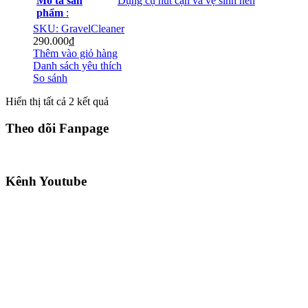
Mô tả sản
Dụng cụ hút cặn và vệ sinh nền
phẩm
:
SKU: GravelCleaner
290.000
₫
Thêm vào giỏ hàng
Danh sách yêu thích
So sánh
Hiển thị tất cả 2 kết quả
Theo dõi Fanpage
Kênh Youtube