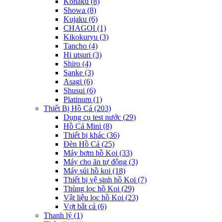
Kohaku
(8)
Showa
(8)
Kujaku
(6)
CHAGOI
(1)
Kikokuryu
(3)
Tancho
(4)
Hi utsuri
(3)
Shiro
(4)
Sanke
(3)
Asagi
(6)
Shusui
(6)
Platinum
(1)
Thiết Bị Hồ Cá
(203)
Dụng cụ test nước
(29)
Hồ Cá Mini
(8)
Thiết bị khác
(36)
Đèn Hồ Cá
(25)
Máy bơm hồ Koi
(33)
Máy cho ăn tự động
(3)
Máy sủi hồ koi
(18)
Thiết bị vệ sinh hồ Koi
(7)
Thùng lọc hồ Koi
(29)
Vật liệu lọc hồ Koi
(23)
Vợt bắt cá
(6)
Thanh lý
(1)