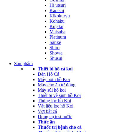
Hi utsuri
Karashi
Kikokuryu
Kohaku
Kujaku
Matsuba
Platinum
Sanke
Shiro
Showa
Shusui
Sản phẩm
Thiết bị hồ cá koi
Đèn Hồ Cá
Máy bơm hồ Koi
Máy cho ăn tự động
Máy sủi hồ koi
Thiết bị vệ sinh hồ Koi
Thùng lọc hồ Koi
Vật liệu lọc hồ Koi
Vợt bắt cá
Dụng cụ test nước
Thức ăn
Thuốc trị bệnh cho cá