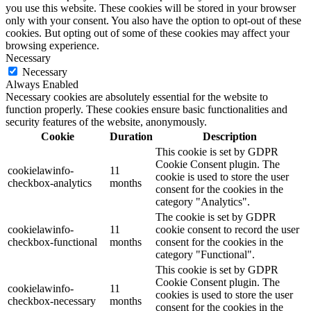
you use this website. These cookies will be stored in your browser
only with your consent. You also have the option to opt-out of these
cookies. But opting out of some of these cookies may affect your
browsing experience.
Necessary
Necessary
Always Enabled
Necessary cookies are absolutely essential for the website to
function properly. These cookies ensure basic functionalities and
security features of the website, anonymously.
Cookie
Duration
Description
This cookie is set by GDPR
Cookie Consent plugin. The
cookielawinfo-
11
cookie is used to store the user
checkbox-analytics
months
consent for the cookies in the
category "Analytics".
The cookie is set by GDPR
cookielawinfo-
11
cookie consent to record the user
checkbox-functional
months
consent for the cookies in the
category "Functional".
This cookie is set by GDPR
Cookie Consent plugin. The
cookielawinfo-
11
cookies is used to store the user
checkbox-necessary
months
consent for the cookies in the