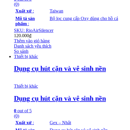
(0)
Xuất xứ
:
Taiwan
Mô tả sản
Bộ lọc cung cấp Oxy dùng cho hồ cá
phẩm
:
SKU: RioAirSilencer
120.000
₫
Thêm vào giỏ hàng
Danh sách yêu thích
So sánh
Thiết bị khác
Dụng cụ hút cặn và vệ sinh nền
Thiết bị khác
Dụng cụ hút cặn và vệ sinh nền
0
out of 5
(0)
Xuất xứ
:
Gex – Nhât