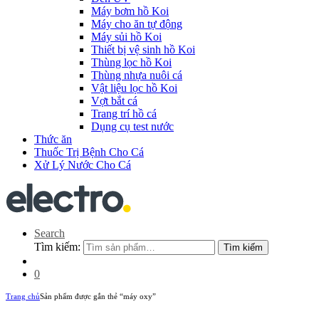
Máy bơm hồ Koi
Máy cho ăn tự động
Máy sủi hồ Koi
Thiết bị vệ sinh hồ Koi
Thùng lọc hồ Koi
Thùng nhựa nuôi cá
Vật liệu lọc hồ Koi
Vợt bắt cá
Trang trí hồ cá
Dụng cụ test nước
Thức ăn
Thuốc Trị Bệnh Cho Cá
Xử Lý Nước Cho Cá
Search
Tìm kiếm:
Tìm kiếm
0
Trang chủ
Sản phẩm được gắn thẻ “máy oxy”