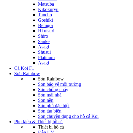
Matsuba
Kikokuryu
Tancho
Goshiki
Benigoi
Hi utsuri
Shiro
Sanke
Asagi
Shusui
Platinum
Asagi
Cá Koi F1
Sơn Rainbow
Sơn Rainbow
Sơn bảo vệ môi trường
Sơn chống cháy
Sơn mái nhà
Sơn nền
Sơn phủ đặc biệt
Sơn tàu biển
Sơn chuyên dụng cho hồ cá Koi
Phụ kiện & Thiết bị hồ cá
Thiết bị hồ cá
Đèn UV