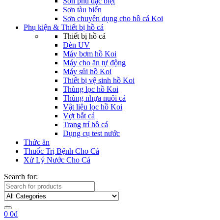
Sơn phủ đặc biệt
Sơn tàu biển
Sơn chuyên dụng cho hồ cá Koi
Phụ kiện & Thiết bị hồ cá
Thiết bị hồ cá
Đèn UV
Máy bơm hồ Koi
Máy cho ăn tự động
Máy sủi hồ Koi
Thiết bị vệ sinh hồ Koi
Thùng lọc hồ Koi
Thùng nhựa nuôi cá
Vật liệu lọc hồ Koi
Vợt bắt cá
Trang trí hồ cá
Dụng cụ test nước
Thức ăn
Thuốc Trị Bệnh Cho Cá
Xử Lý Nước Cho Cá
Search for:
0
0
₫