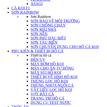
ASAGI
CÁ KOI F1
SƠN RAINBOW
Sơn Rainbow
SƠN BẢO VỆ MÔI TRƯỜNG
SƠN CHỐNG CHÁY
SƠN MÁI NHÀ
SƠN NỀN
SƠN PHỦ ĐẶC BIỆT
SƠN TÀU BIỂN
SƠN CHUYÊN DỤNG CHO HỒ CÁ KOI
PHỤ KIỆN & THIẾT BỊ HỒ CÁ
Thiết bị hồ cá
ĐÈN UV
MÁY BƠM HỒ KOI
MÁY CHO ĂN TỰ ĐỘNG
MÁY SỦI HỒ KOI
THIẾT BỊ VỆ SINH HỒ KOI
THÙNG LỌC HỒ KOI
THÙNG NHỰA NUÔI CÁ
VẬT LIỆU LỌC HỒ KOI
VỢT BẮT CÁ
TRANG TRÍ HỒ CÁ
DỤNG CỤ TEST NƯỚC
THỨC ĂN