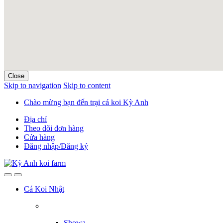
Close
Skip to navigation
Skip to content
Chào mừng bạn đến trại cá koi Kỳ Anh
Địa chỉ
Theo dõi đơn hàng
Cửa hàng
Đăng nhập/Đăng ký
Cá Koi Nhật
Showa