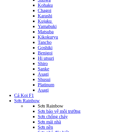
Kohaku
Chagoi
Karashi
Kujaku
Yamabuki
Matsuba
Kikokuryu
Tancho
Goshiki
Benigoi
Hi utsuri
Shiro
Sanke
Asagi
Shusui
Platinum
Asagi
Cá Koi F1
Sơn Rainbow
Sơn Rainbow
Sơn bảo vệ môi trường
Sơn chống cháy
Sơn mái nhà
Sơn nền