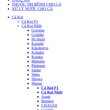
THUỐC TRỊ BỆNH CHO CÁ
XỬ LÝ NƯỚC CHO CÁ
Cá Koi
Cá Koi F1
Cá Koi Nhật
Goromo
Goshiki
Hi utsuri
Karashi
Kikokuryu
Kohaku
Kujaku
Matsuba
Platinum
Sanke
Shiro
Showa
Shusui
Cá Koi F1
Cá Koi Nhật
Asagi
Benigoi
CHAGOI
Goshiki