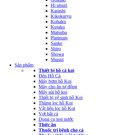
Hi utsuri
Karashi
Kikokuryu
Kohaku
Kujaku
Matsuba
Platinum
Sanke
Shiro
Showa
Shusui
Sản phẩm
Thiết bị hồ cá koi
Đèn Hồ Cá
Máy bơm hồ Koi
Máy cho ăn tự động
Máy sủi hồ koi
Thiết bị vệ sinh hồ Koi
Thùng lọc hồ Koi
Vật liệu lọc hồ Koi
Vợt bắt cá
Dụng cụ test nước
Thức ăn
Thuốc trị bệnh cho cá