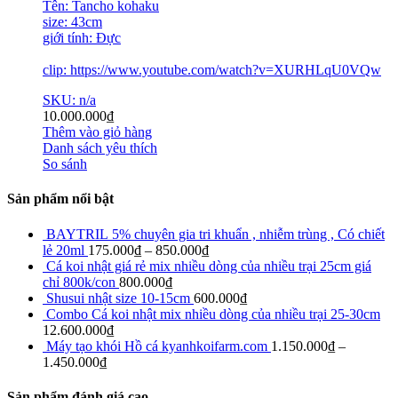
Tên: Tancho kohaku
size: 43cm
giới tính: Đực
clip: https://www.youtube.com/watch?v=XURHLqU0VQw
SKU: n/a
10.000.000
₫
Thêm vào giỏ hàng
Danh sách yêu thích
So sánh
Sản phẩm nổi bật
BAYTRIL 5% chuyên gia tri khuẩn , nhiễm trùng , Có chiết
lẻ 20ml
175.000
₫
–
850.000
₫
Cá koi nhật giá rẻ mix nhiều dòng của nhiều trại 25cm giá
chỉ 800k/con
800.000
₫
Shusui nhật size 10-15cm
600.000
₫
Combo Cá koi nhật mix nhiều dòng của nhiều trại 25-30cm
12.600.000
₫
Máy tạo khói Hồ cá kyanhkoifarm.com
1.150.000
₫
–
1.450.000
₫
Sản phẩm đánh giá cao