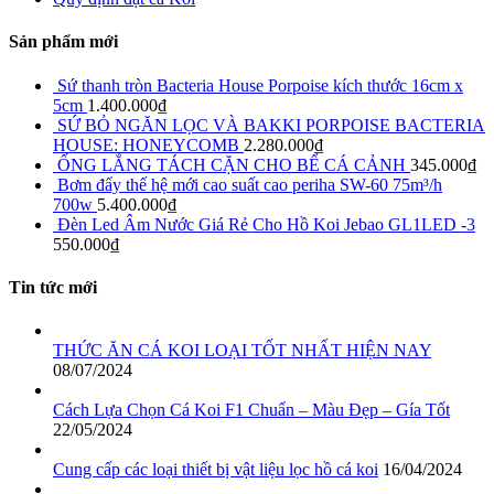
Sản phẩm mới
Sứ thanh tròn Bacteria House Porpoise kích thước 16cm x
5cm
1.400.000
₫
SỨ BỎ NGĂN LỌC VÀ BAKKI PORPOISE BACTERIA
HOUSE: HONEYCOMB
2.280.000
₫
ỐNG LẮNG TÁCH CẶN CHO BỂ CÁ CẢNH
345.000
₫
Bơm đẩy thế hệ mới cao suất cao periha SW-60 75m³/h
700w
5.400.000
₫
Đèn Led Âm Nước Giá Rẻ Cho Hồ Koi Jebao GL1LED -3
550.000
₫
Tin tức mới
THỨC ĂN CÁ KOI LOẠI TỐT NHẤT HIỆN NAY
08/07/2024
Cách Lựa Chọn Cá Koi F1 Chuẩn – Màu Đẹp – Gía Tốt
22/05/2024
Cung cấp các loại thiết bị vật liệu lọc hồ cá koi
16/04/2024