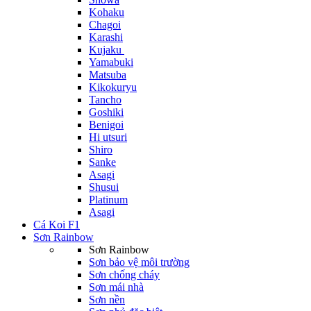
Kohaku
Chagoi
Karashi
Kujaku
Yamabuki
Matsuba
Kikokuryu
Tancho
Goshiki
Benigoi
Hi utsuri
Shiro
Sanke
Asagi
Shusui
Platinum
Asagi
Cá Koi F1
Sơn Rainbow
Sơn Rainbow
Sơn bảo vệ môi trường
Sơn chống cháy
Sơn mái nhà
Sơn nền