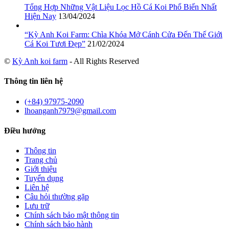
Tổng Hợp Những Vật Liệu Lọc Hồ Cá Koi Phổ Biến Nhất
Hiện Nay
13/04/2024
“Kỳ Anh Koi Farm: Chìa Khóa Mở Cánh Cửa Đến Thế Giới
Cá Koi Tươi Đẹp”
21/02/2024
©
Kỳ Anh koi farm
- All Rights Reserved
Thông tin liên hệ
(+84) 97975-2090
lhoanganh7979@gmail.com
Điều hướng
Thông tin
Trang chủ
Giới thiệu
Tuyển dụng
Liên hệ
Câu hỏi thường gặp
Lưu trữ
Chính sách bảo mật thông tin
Chính sách bảo hành