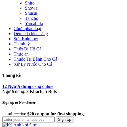
Shiro
Showa
Shusui
Tancho
Yamabuki
Chưa phân loại
Đèn led chiếu sáng
Sơn Rainbow
Thanh lý
Thiết Bị Hồ Cá
Thức ăn
Thuốc Trị Bệnh Cho Cá
Xử Lý Nước Cho Cá
Thống kê
12 Người dùng
đang online
Người dùng:
8 Khách, 5 Bots
Sign up to Newsletter
...and receive
$20 coupon for first shopping
Sign Up