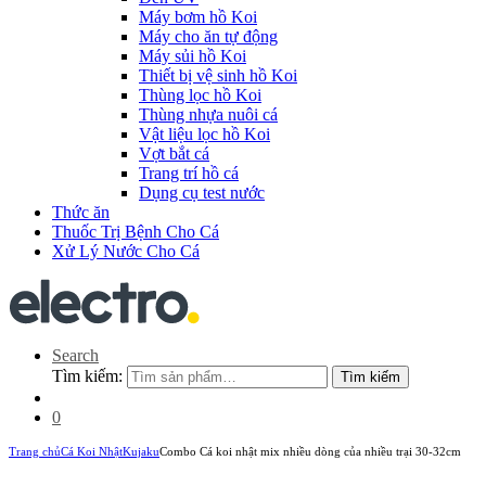
Máy bơm hồ Koi
Máy cho ăn tự động
Máy sủi hồ Koi
Thiết bị vệ sinh hồ Koi
Thùng lọc hồ Koi
Thùng nhựa nuôi cá
Vật liệu lọc hồ Koi
Vợt bắt cá
Trang trí hồ cá
Dụng cụ test nước
Thức ăn
Thuốc Trị Bệnh Cho Cá
Xử Lý Nước Cho Cá
Search
Tìm kiếm:
Tìm kiếm
0
Trang chủ
Cá Koi Nhật
Kujaku
Combo Cá koi nhật mix nhiều dòng của nhiều trại 30-32cm