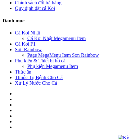
Chính sách đổi trả hàng
Quy định đặt cá Koi
Danh mục
Cá Koi Nhật
Cá Koi Nhật Megamenu Item
Cá Koi F1
Sơn Rainbow
Page MegaMenu Item Sơn Rainbow
Phụ kiện & Thiết bị hồ cá
Phụ kiện Megamenu Item
Thức ăn
Thuốc Trị Bệnh Cho Cá
Xử Lý Nước Cho Cá