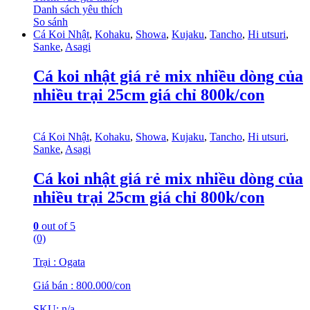
Danh sách yêu thích
So sánh
Cá Koi Nhật
,
Kohaku
,
Showa
,
Kujaku
,
Tancho
,
Hi utsuri
,
Sanke
,
Asagi
Cá koi nhật giá rẻ mix nhiều dòng của
nhiều trại 25cm giá chỉ 800k/con
Cá Koi Nhật
,
Kohaku
,
Showa
,
Kujaku
,
Tancho
,
Hi utsuri
,
Sanke
,
Asagi
Cá koi nhật giá rẻ mix nhiều dòng của
nhiều trại 25cm giá chỉ 800k/con
0
out of 5
(0)
Trại : Ogata
Giá bán : 800.000/con
SKU: n/a