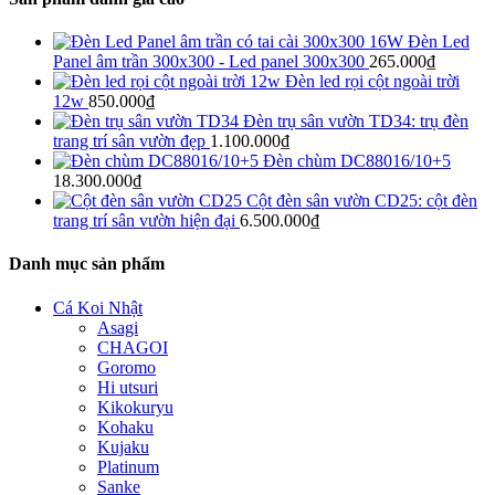
Đèn Led
Panel âm trần 300x300 - Led panel 300x300
265.000
₫
Đèn led rọi cột ngoài trời
12w
850.000
₫
Đèn trụ sân vườn TD34: trụ đèn
trang trí sân vườn đẹp
1.100.000
₫
Đèn chùm DC88016/10+5
18.300.000
₫
Cột đèn sân vườn CD25: cột đèn
trang trí sân vườn hiện đại
6.500.000
₫
Danh mục sản phẩm
Cá Koi Nhật
Asagi
CHAGOI
Goromo
Hi utsuri
Kikokuryu
Kohaku
Kujaku
Platinum
Sanke