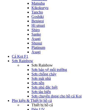
Matsuba
Kikokuryu
Tancho
Goshiki
Benigoi
Hi utsuri
Shiro
Sanke
Asagi
Shusui
Platinum
Asagi
Cá Koi F1
Sơn Rainbow
Sơn Rainbow
Sơn bảo vệ môi trường
Sơn chống cháy
Sơn mái nhà
Sơn nền
Sơn phủ đặc biệt
Sơn tàu biển
Sơn chuyên dụng cho hồ cá Koi
Phụ kiện & Thiết bị hồ cá
Thiết bị hồ cá
Đèn UV