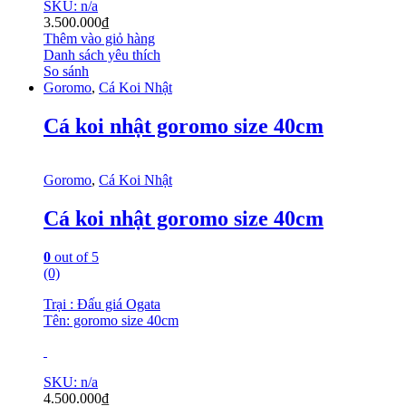
SKU: n/a
3.500.000
₫
Thêm vào giỏ hàng
Danh sách yêu thích
So sánh
Goromo
,
Cá Koi Nhật
Cá koi nhật goromo size 40cm
Goromo
,
Cá Koi Nhật
Cá koi nhật goromo size 40cm
0
out of 5
(0)
Trại : Đấu giá Ogata
Tên: goromo size 40cm
SKU: n/a
4.500.000
₫