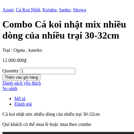
Asagi
,
Cá Koi Nhật
,
Kujaku
,
Sanke
,
Showa
Combo Cá koi nhật mix nhiều
New
dòng của nhiều trại 30-32cm
Trại : Ogata , kaneko
12.000.000
₫
Quantity
Thêm vào giỏ hàng
Danh sách yêu thích
So sánh
Mô tả
Đánh giá
Cá koi nhật mix nhiều dòng của nhiều trại 30-32cm
Quí khách có thể mua lẻ hoặc mua theo combo