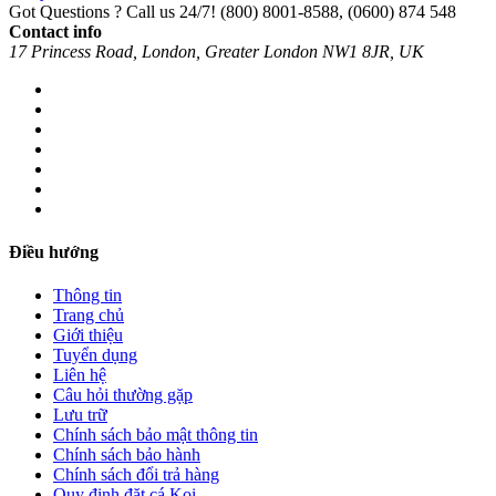
Got Questions ? Call us 24/7!
(800) 8001-8588, (0600) 874 548
Contact info
17 Princess Road, London, Greater London NW1 8JR, UK
Điều hướng
Thông tin
Trang chủ
Giới thiệu
Tuyển dụng
Liên hệ
Câu hỏi thường gặp
Lưu trữ
Chính sách bảo mật thông tin
Chính sách bảo hành
Chính sách đổi trả hàng
Quy định đặt cá Koi