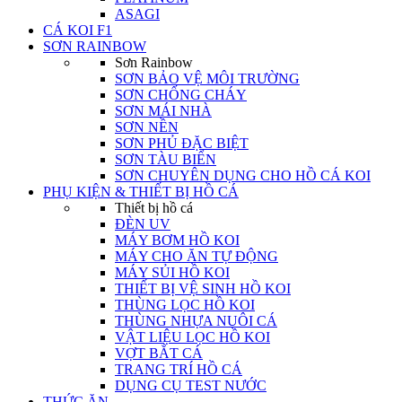
ASAGI
CÁ KOI F1
SƠN RAINBOW
Sơn Rainbow
SƠN BẢO VỆ MÔI TRƯỜNG
SƠN CHỐNG CHÁY
SƠN MÁI NHÀ
SƠN NỀN
SƠN PHỦ ĐẶC BIỆT
SƠN TÀU BIỂN
SƠN CHUYÊN DỤNG CHO HỒ CÁ KOI
PHỤ KIỆN & THIẾT BỊ HỒ CÁ
Thiết bị hồ cá
ĐÈN UV
MÁY BƠM HỒ KOI
MÁY CHO ĂN TỰ ĐỘNG
MÁY SỦI HỒ KOI
THIẾT BỊ VỆ SINH HỒ KOI
THÙNG LỌC HỒ KOI
THÙNG NHỰA NUÔI CÁ
VẬT LIỆU LỌC HỒ KOI
VỢT BẮT CÁ
TRANG TRÍ HỒ CÁ
DỤNG CỤ TEST NƯỚC
THỨC ĂN