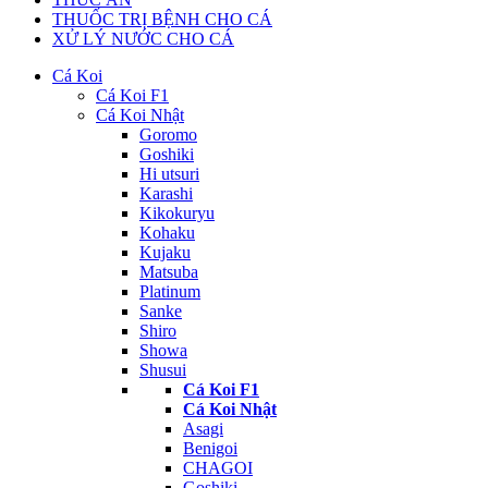
THUỐC TRỊ BỆNH CHO CÁ
XỬ LÝ NƯỚC CHO CÁ
Cá Koi
Cá Koi F1
Cá Koi Nhật
Goromo
Goshiki
Hi utsuri
Karashi
Kikokuryu
Kohaku
Kujaku
Matsuba
Platinum
Sanke
Shiro
Showa
Shusui
Cá Koi F1
Cá Koi Nhật
Asagi
Benigoi
CHAGOI
Goshiki