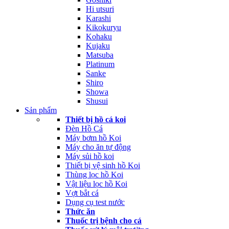
Hi utsuri
Karashi
Kikokuryu
Kohaku
Kujaku
Matsuba
Platinum
Sanke
Shiro
Showa
Shusui
Sản phẩm
Thiết bị hồ cá koi
Đèn Hồ Cá
Máy bơm hồ Koi
Máy cho ăn tự động
Máy sủi hồ koi
Thiết bị vệ sinh hồ Koi
Thùng lọc hồ Koi
Vật liệu lọc hồ Koi
Vợt bắt cá
Dụng cụ test nước
Thức ăn
Thuốc trị bệnh cho cá