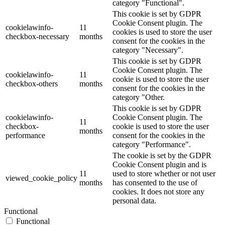
category "Functional".
This cookie is set by GDPR
Cookie Consent plugin. The
cookielawinfo-
11
cookies is used to store the user
checkbox-necessary
months
consent for the cookies in the
category "Necessary".
This cookie is set by GDPR
Cookie Consent plugin. The
cookielawinfo-
11
cookie is used to store the user
checkbox-others
months
consent for the cookies in the
category "Other.
This cookie is set by GDPR
cookielawinfo-
Cookie Consent plugin. The
11
checkbox-
cookie is used to store the user
months
performance
consent for the cookies in the
category "Performance".
The cookie is set by the GDPR
Cookie Consent plugin and is
11
used to store whether or not user
viewed_cookie_policy
months
has consented to the use of
cookies. It does not store any
personal data.
Functional
Functional