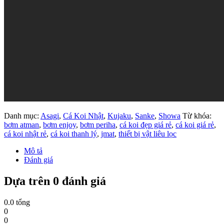
Danh mục:
Asagi
,
Cá Koi Nhật
,
Kujaku
,
Sanke
,
Showa
Từ khóa:
bơm atman
,
bơm enjoy
,
bơm periha
,
cá koi đẹp giá rẻ
,
cá koi giá rẻ
,
cá koi nhật rẻ
,
cá koi thanh lý
,
jmat
,
thiết bị vật liêu lọc
Mô tả
Đánh giá
Dựa trên 0 đánh giá
0.0
tổng
0
0