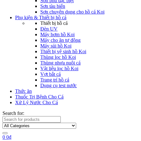
Sơn phủ đặc biệt
Sơn tàu biển
Sơn chuyên dụng cho hồ cá Koi
Phụ kiện & Thiết bị hồ cá
Thiết bị hồ cá
Đèn UV
Máy bơm hồ Koi
Máy cho ăn tự động
Máy sủi hồ Koi
Thiết bị vệ sinh hồ Koi
Thùng lọc hồ Koi
Thùng nhựa nuôi cá
Vật liệu lọc hồ Koi
Vợt bắt cá
Trang trí hồ cá
Dụng cụ test nước
Thức ăn
Thuốc Trị Bệnh Cho Cá
Xử Lý Nước Cho Cá
Search for:
0
0
₫