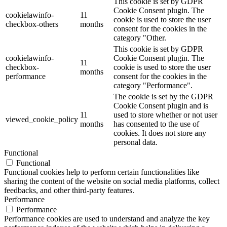
This cookie is set by GDPR
Cookie Consent plugin. The
cookielawinfo-
11
cookie is used to store the user
checkbox-others
months
consent for the cookies in the
category "Other.
This cookie is set by GDPR
cookielawinfo-
Cookie Consent plugin. The
11
checkbox-
cookie is used to store the user
months
performance
consent for the cookies in the
category "Performance".
The cookie is set by the GDPR
Cookie Consent plugin and is
11
used to store whether or not user
viewed_cookie_policy
months
has consented to the use of
cookies. It does not store any
personal data.
Functional
Functional
Functional cookies help to perform certain functionalities like
sharing the content of the website on social media platforms, collect
feedbacks, and other third-party features.
Performance
Performance
Performance cookies are used to understand and analyze the key