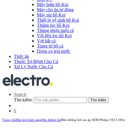
Máy bơm hồ Koi
Máy cho ăn tự động
Máy sủi hồ Koi
Thiết bị vệ sinh hồ Koi
Thùng lọc hồ Koi
Thùng nhựa nuôi cá
Vật liệu lọc hồ Koi
Vợt bắt cá
Trang trí hồ cá
Dụng cụ test nước
Thức ăn
Thuốc Trị Bệnh Cho Cá
Xử Lý Nước Cho Cá
Search
Tìm kiếm:
Tìm kiếm
0
Trang chủ
Đèn led chiếu sáng
Đèn đường led
Đèn đường led cao áp OEM Philips VS13 100w