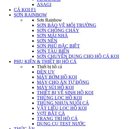
ASAGI
CÁ KOI F1
SƠN RAINBOW
Sơn Rainbow
SƠN BẢO VỆ MÔI TRƯỜNG
SƠN CHỐNG CHÁY
SƠN MÁI NHÀ
SƠN NỀN
SƠN PHỦ ĐẶC BIỆT
SƠN TÀU BIỂN
SƠN CHUYÊN DỤNG CHO HỒ CÁ KOI
PHỤ KIỆN & THIẾT BỊ HỒ CÁ
Thiết bị hồ cá
ĐÈN UV
MÁY BƠM HỒ KOI
MÁY CHO ĂN TỰ ĐỘNG
MÁY SỦI HỒ KOI
THIẾT BỊ VỆ SINH HỒ KOI
THÙNG LỌC HỒ KOI
THÙNG NHỰA NUÔI CÁ
VẬT LIỆU LỌC HỒ KOI
VỢT BẮT CÁ
TRANG TRÍ HỒ CÁ
DỤNG CỤ TEST NƯỚC
THỨC ĂN