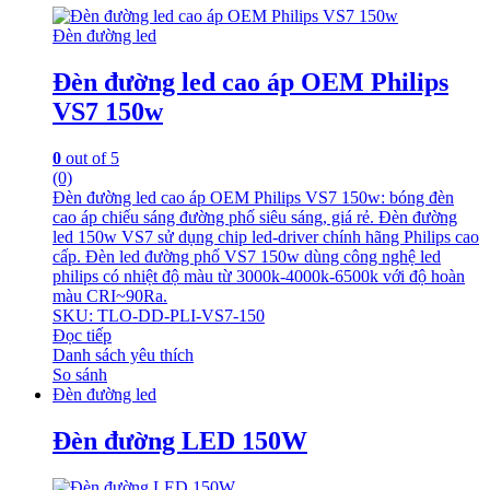
Đèn đường led
Đèn đường led cao áp OEM Philips
VS7 150w
0
out of 5
(0)
Đèn đường led cao áp OEM Philips VS7 150w: bóng đèn
cao áp chiếu sáng đường phố siêu sáng, giá rẻ. Đèn đường
led 150w VS7 sử dụng chip led-driver chính hãng Philips cao
cấp. Đèn led đường phố VS7 150w dùng công nghệ led
philips có nhiệt độ màu từ 3000k-4000k-6500k với độ hoàn
màu CRI~90Ra.
SKU: TLO-DD-PLI-VS7-150
Đọc tiếp
Danh sách yêu thích
So sánh
Đèn đường led
Đèn đường LED 150W