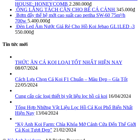
HOUSE: HONEYCOMB
2.280.000
₫
ỐNG LẮNG TÁCH CẶN CHO BỂ CÁ CẢNH
345.000
₫
Bơm đẩy thế hệ mới cao suất cao periha SW-60 75m³/h
700w
5.400.000
₫
Đèn Led Âm Nước Giá Rẻ Cho Hồ Koi Jebao GL1LED -3
550.000
₫
Tin tức mới
THỨC ĂN CÁ KOI LOẠI TỐT NHẤT HIỆN NAY
08/07/2024
Cách Lựa Chọn Cá Koi F1 Chuẩn – Màu Đẹp – Gía Tốt
22/05/2024
Cung cấp các loại thiết bị vật liệu lọc hồ cá koi
16/04/2024
Tổng Hợp Những Vật Liệu Lọc Hồ Cá Koi Phổ Biến Nhất
Hiện Nay
13/04/2024
“Kỳ Anh Koi Farm: Chìa Khóa Mở Cánh Cửa Đến Thế Giới
Cá Koi Tươi Đẹp”
21/02/2024