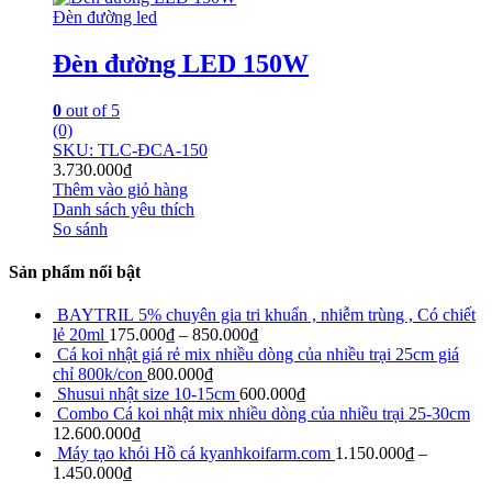
Đèn đường led
Đèn đường LED 150W
0
out of 5
(0)
SKU: TLC-ĐCA-150
3.730.000
₫
Thêm vào giỏ hàng
Danh sách yêu thích
So sánh
Sản phẩm nổi bật
BAYTRIL 5% chuyên gia tri khuẩn , nhiễm trùng , Có chiết
lẻ 20ml
175.000
₫
–
850.000
₫
Cá koi nhật giá rẻ mix nhiều dòng của nhiều trại 25cm giá
chỉ 800k/con
800.000
₫
Shusui nhật size 10-15cm
600.000
₫
Combo Cá koi nhật mix nhiều dòng của nhiều trại 25-30cm
12.600.000
₫
Máy tạo khói Hồ cá kyanhkoifarm.com
1.150.000
₫
–
1.450.000
₫