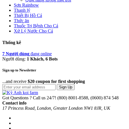
Sơn Rainbow
Thanh lý
Thiết Bị Hồ Cá
Thức ăn
Thuốc Trị Bệnh Cho Cá
Xử Lý Nước Cho Cá
Thống kê
7 Người dùng
đang online
Người dùng:
1 Khách, 6 Bots
Sign up to Newsletter
...and receive
$20 coupon for first shopping
Sign Up
Got Questions ? Call us 24/7!
(800) 8001-8588, (0600) 874 548
Contact info
17 Princess Road, London, Greater London NW1 8JR, UK