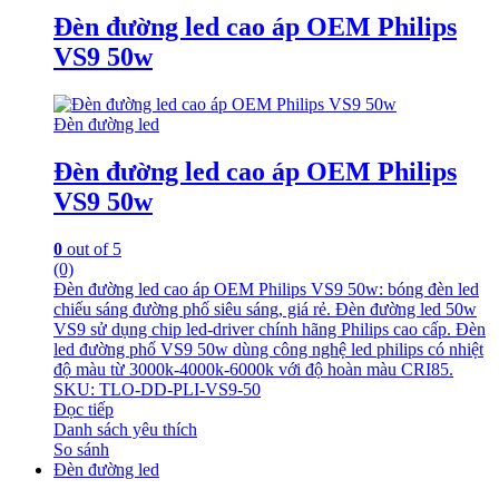
Đèn đường led cao áp OEM Philips
VS9 50w
Đèn đường led
Đèn đường led cao áp OEM Philips
VS9 50w
0
out of 5
(0)
Đèn đường led cao áp OEM Philips VS9 50w: bóng đèn led
chiếu sáng đường phố siêu sáng, giá rẻ. Đèn đường led 50w
VS9 sử dụng chip led-driver chính hãng Philips cao cấp. Đèn
led đường phố VS9 50w dùng công nghệ led philips có nhiệt
độ màu từ 3000k-4000k-6000k với độ hoàn màu CRI85.
SKU: TLO-DD-PLI-VS9-50
Đọc tiếp
Danh sách yêu thích
So sánh
Đèn đường led