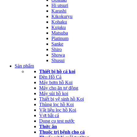
Hi utsuri
Karashi
Kikokuryu
Kohaku
Kujaku
Matsuba
Platinum
Sanke
Shiro
Showa
Shusui
Sản phẩm
Thiết bị hồ cá koi
Đèn Hồ Cá
Máy bơm hồ Koi
Máy cho ăn tự động
Máy sủi hồ koi
Thiết bị vệ sinh hồ Koi
Thùng lọc hồ Koi
Vật liệu lọc hồ Koi
Vợt bắt cá
Dụng cụ test nước
Thức ăn
Thuốc trị bệnh cho cá