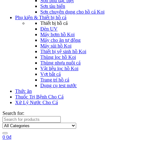
Sơn phủ đặc biệt
Sơn tàu biển
Sơn chuyên dụng cho hồ cá Koi
Phụ kiện & Thiết bị hồ cá
Thiết bị hồ cá
Đèn UV
Máy bơm hồ Koi
Máy cho ăn tự động
Máy sủi hồ Koi
Thiết bị vệ sinh hồ Koi
Thùng lọc hồ Koi
Thùng nhựa nuôi cá
Vật liệu lọc hồ Koi
Vợt bắt cá
Trang trí hồ cá
Dụng cụ test nước
Thức ăn
Thuốc Trị Bệnh Cho Cá
Xử Lý Nước Cho Cá
Search for:
0
0
₫