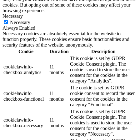
cookies. But opting out of some of these cookies may affect your
browsing experience.
Necessary
Necessary
Always Enabled
Necessary cookies are absolutely essential for the website to
function properly. These cookies ensure basic functionalities and
security features of the website, anonymously.
Cookie
Duration
Description
This cookie is set by GDPR
Cookie Consent plugin. The
cookielawinfo-
11
cookie is used to store the user
checkbox-analytics
months
consent for the cookies in the
category "Analytics".
The cookie is set by GDPR
cookielawinfo-
11
cookie consent to record the user
checkbox-functional
months
consent for the cookies in the
category "Functional".
This cookie is set by GDPR
Cookie Consent plugin. The
cookielawinfo-
11
cookies is used to store the user
checkbox-necessary
months
consent for the cookies in the
category "Necessary".