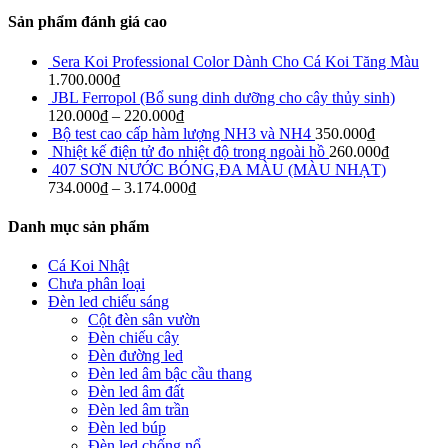
Sản phẩm đánh giá cao
Sera Koi Professional Color Dành Cho Cá Koi Tăng Màu
1.700.000
₫
JBL Ferropol (Bổ sung dinh dưỡng cho cây thủy sinh)
120.000
₫
–
220.000
₫
Bộ test cao cấp hàm lượng NH3 và NH4
350.000
₫
Nhiệt kế điện tử đo nhiệt độ trong ngoài hồ
260.000
₫
407 SƠN NƯỚC BÓNG,ĐA MÀU (MÀU NHẠT)
734.000
₫
–
3.174.000
₫
Danh mục sản phẩm
Cá Koi Nhật
Chưa phân loại
Đèn led chiếu sáng
Cột đèn sân vườn
Đèn chiếu cây
Đèn đường led
Đèn led âm bậc cầu thang
Đèn led âm đất
Đèn led âm trần
Đèn led búp
Đèn led chống nổ