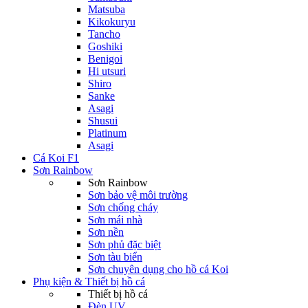
Matsuba
Kikokuryu
Tancho
Goshiki
Benigoi
Hi utsuri
Shiro
Sanke
Asagi
Shusui
Platinum
Asagi
Cá Koi F1
Sơn Rainbow
Sơn Rainbow
Sơn bảo vệ môi trường
Sơn chống cháy
Sơn mái nhà
Sơn nền
Sơn phủ đặc biệt
Sơn tàu biển
Sơn chuyên dụng cho hồ cá Koi
Phụ kiện & Thiết bị hồ cá
Thiết bị hồ cá
Đèn UV