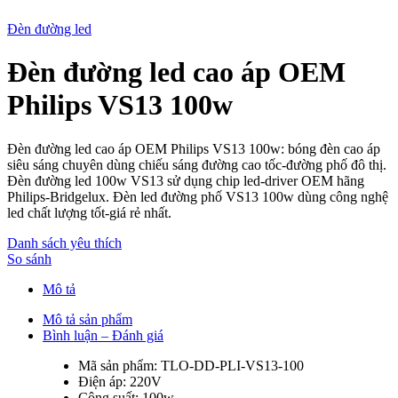
Đèn đường led
Đèn đường led cao áp OEM
New
Philips VS13 100w
Đèn đường led cao áp OEM Philips VS13 100w: bóng đèn cao áp
siêu sáng chuyên dùng chiếu sáng đường cao tốc-đường phố đô thị.
Đèn đường led 100w VS13 sử dụng chip led-driver OEM hãng
Philips-Bridgelux. Đèn led đường phố VS13 100w dùng công nghệ
led chất lượng tốt-giá rẻ nhất.
Danh sách yêu thích
So sánh
Mô tả
Mô tả sản phẩm
Bình luận – Đánh giá
Mã sản phẩm: TLO-DD-PLI-VS13-100
Điện áp: 220V
Công suất: 100w