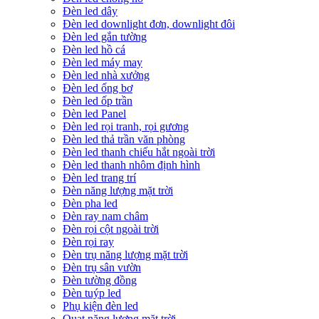
Đèn led dây
Đèn led downlight đơn, downlight đôi
Đèn led gắn tường
Đèn led hồ cá
Đèn led máy may
Đèn led nhà xưởng
Đèn led ống bơ
Đèn led ốp trần
Đèn led Panel
Đèn led rọi tranh, rọi gương
Đèn led thả trần văn phòng
Đèn led thanh chiếu hắt ngoài trời
Đèn led thanh nhôm định hình
Đèn led trang trí
Đèn năng lượng mặt trời
Đèn pha led
Đèn ray nam châm
Đèn rọi cột ngoài trời
Đèn rọi ray
Đèn trụ năng lượng mặt trời
Đèn trụ sân vườn
Đèn tường đồng
Đèn tuýp led
Phụ kiện đèn led
Quạt năng lượng mặt trời