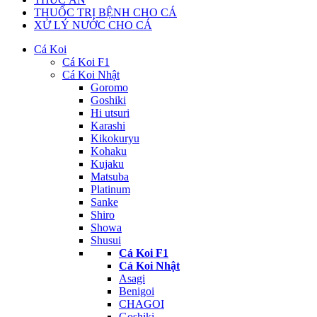
THUỐC TRỊ BỆNH CHO CÁ
XỬ LÝ NƯỚC CHO CÁ
Cá Koi
Cá Koi F1
Cá Koi Nhật
Goromo
Goshiki
Hi utsuri
Karashi
Kikokuryu
Kohaku
Kujaku
Matsuba
Platinum
Sanke
Shiro
Showa
Shusui
Cá Koi F1
Cá Koi Nhật
Asagi
Benigoi
CHAGOI
Goshiki