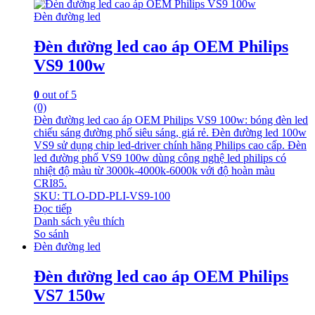
Đèn đường led
Đèn đường led cao áp OEM Philips
VS9 100w
0
out of 5
(0)
Đèn đường led cao áp OEM Philips VS9 100w: bóng đèn led
chiếu sáng đường phố siêu sáng, giá rẻ. Đèn đường led 100w
VS9 sử dụng chip led-driver chính hãng Philips cao cấp. Đèn
led đường phố VS9 100w dùng công nghệ led philips có
nhiệt độ màu từ 3000k-4000k-6000k với độ hoàn màu
CRI85.
SKU: TLO-DD-PLI-VS9-100
Đọc tiếp
Danh sách yêu thích
So sánh
Đèn đường led
Đèn đường led cao áp OEM Philips
VS7 150w