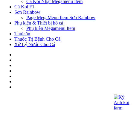
Cá Koi Nhật Megamenu Item
Cá Koi F1
Sơn Rainbow
Page MegaMenu Item Sơn Rainbow
Phụ kiện & Thiết bị hồ cá
Phụ kiện Megamenu Item
Thức ăn
Thuốc Trị Bệnh Cho Cá
Xử Lý Nước Cho Cá
CÔNG TY TNHH KOI KỲ ANH
- Giấy CNĐKDN: 0315060027