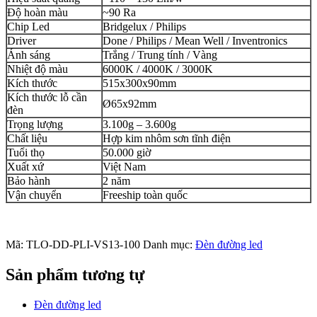
Độ hoàn màu
~90 Ra
Chip Led
Bridgelux / Philips
Driver
Done / Philips / Mean Well / Inventronics
Ánh sáng
Trắng / Trung tính / Vàng
Nhiệt độ màu
6000K / 4000K / 3000K
Kích thước
515x300x90mm
Kích thước lỗ cần
Ø65x92mm
đèn
Trọng lượng
3.100g – 3.600g
Chất liệu
Hợp kim nhôm sơn tĩnh điện
Tuổi thọ
50.000 giờ
Xuất xứ
Việt Nam
Bảo hành
2 năm
Vận chuyển
Freeship toàn quốc
Mã:
TLO-DD-PLI-VS13-100
Danh mục:
Đèn đường led
Sản phẩm tương tự
Đèn đường led