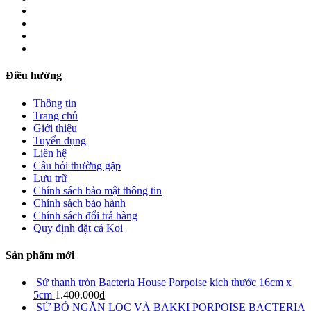
Điều hướng
Thông tin
Trang chủ
Giới thiệu
Tuyển dụng
Liên hệ
Câu hỏi thường gặp
Lưu trữ
Chính sách bảo mật thông tin
Chính sách bảo hành
Chính sách đổi trả hàng
Quy định đặt cá Koi
Sản phẩm mới
Sứ thanh tròn Bacteria House Porpoise kích thước 16cm x
5cm
1.400.000
₫
SỨ BỎ NGĂN LỌC VÀ BAKKI PORPOISE BACTERIA