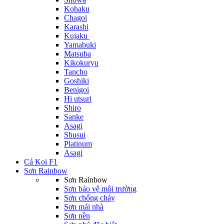
Kohaku
Chagoi
Karashi
Kujaku
Yamabuki
Matsuba
Kikokuryu
Tancho
Goshiki
Benigoi
Hi utsuri
Shiro
Sanke
Asagi
Shusui
Platinum
Asagi
Cá Koi F1
Sơn Rainbow
Sơn Rainbow
Sơn bảo vệ môi trường
Sơn chống cháy
Sơn mái nhà
Sơn nền