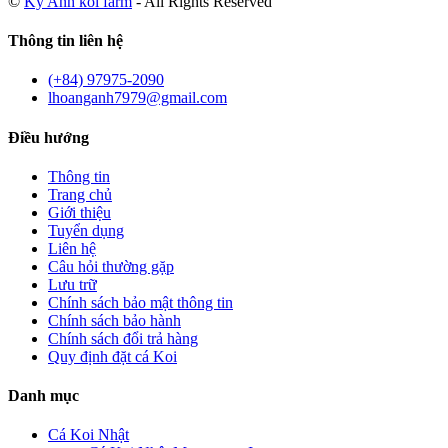
©
Kỳ Anh koi farm
- All Rights Reserved
Thông tin liên hệ
(+84) 97975-2090
lhoanganh7979@gmail.com
Điều hướng
Thông tin
Trang chủ
Giới thiệu
Tuyển dụng
Liên hệ
Câu hỏi thường gặp
Lưu trữ
Chính sách bảo mật thông tin
Chính sách bảo hành
Chính sách đổi trả hàng
Quy định đặt cá Koi
Danh mục
Cá Koi Nhật