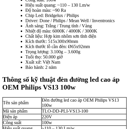
Hiệu suất quang: ~110 – 130 Lm/w
Độ hoàn màu: ~90 Ra
Chip Led: Bridgelux / Philips
Driver: Done / Philips / Mean Well / Inventronics
Ánh sáng: Trắng / Trung tính / Vàng
Nhiệt độ màu: 6000K / 4000K / 3000K
Chất liệu: Hợp kim nhôm sơn tĩnh điện
Kích thước: 515x300x90mm
Kích thước lỗ cần đèn: Ø65x92mm
Trọng lượng: 3.100g – 3.600g
Tuổi thọ: 50.000 giờ
Xuất xứ: Việt Nam
Bảo hành: 2 năm
Thông số kỹ thuật đèn đường led cao áp
OEM Philips VS13 100w
Đèn đường led cao áp OEM Philips VS13
Tên sản phẩm
100w
Mã sản phẩm
TLO-DD-PLI-VS13-100
Điện áp
220V
Công suất
100w
Hiệu suất quang
~110 – 130 Lm/w