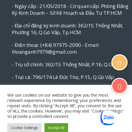
- Ngày cấp : 21/05/2018 - Cơ quan cấp: Phòng Đăng
Ký Kinh Doanh – Sở Kế Hoạch và Đầu Tư TP.HCM
- Địa chỉ đăng ký kinh doanh: 362/15 Thống Nhất,
Phường 16, Q.Gò Vấp, Tp.HCM
- Điện thoại: (+84) 97975-2090 - Email:
lhoanganh7979@gmail.com
- Trụ sở chính: 362/15 Thống Nhất, P.16, Q.Gò Vấp
- Trại cá: 796/174 Lê Đức Thọ, P.15, Q.Gò Vấp
Email: lhoanganh7979@gmail.com
We use cookies on our website to give you the most
relevant experience by remembering your preferences and
SĐT: (+84) 9797 52 090, (+84) 908 706 577
repeat visits. By clicking “Accept All”, you consent to the use
of ALL the cookies. However, you may visit "Cookie Settings"
to provide a controlled consent.
Cookie Settings
Accept All