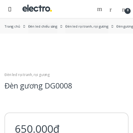
Skip
Skip
to
to
0
navigation
content
Trang chủ
Đèn led chiếu sáng
Đèn led rọi tranh, rọi gương
Đèn gươn
New
Đèn led rọi tranh, rọi gương
Đèn gương DG0008
650.000
₫