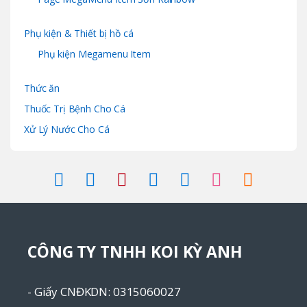
Phụ kiện & Thiết bị hồ cá
Phụ kiện Megamenu Item
Thức ăn
Thuốc Trị Bệnh Cho Cá
Xử Lý Nước Cho Cá
CÔNG TY TNHH KOI KỲ ANH
- Giấy CNĐKDN: 0315060027