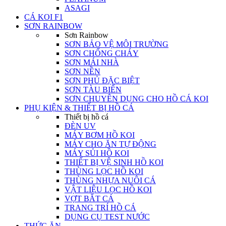
ASAGI
CÁ KOI F1
SƠN RAINBOW
Sơn Rainbow
SƠN BẢO VỆ MÔI TRƯỜNG
SƠN CHỐNG CHÁY
SƠN MÁI NHÀ
SƠN NỀN
SƠN PHỦ ĐẶC BIỆT
SƠN TÀU BIỂN
SƠN CHUYÊN DỤNG CHO HỒ CÁ KOI
PHỤ KIỆN & THIẾT BỊ HỒ CÁ
Thiết bị hồ cá
ĐÈN UV
MÁY BƠM HỒ KOI
MÁY CHO ĂN TỰ ĐỘNG
MÁY SỦI HỒ KOI
THIẾT BỊ VỆ SINH HỒ KOI
THÙNG LỌC HỒ KOI
THÙNG NHỰA NUÔI CÁ
VẬT LIỆU LỌC HỒ KOI
VỢT BẮT CÁ
TRANG TRÍ HỒ CÁ
DỤNG CỤ TEST NƯỚC
THỨC ĂN