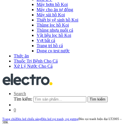
Máy bơm hồ Koi
Máy cho ăn tự động
Máy sủi hồ Koi
Thiết bị vệ sinh hồ Koi
Thùng lọc hồ Koi
Thùng nhựa nuôi cá
Vật liệu lọc hồ Koi
Vợt bắt cá
Trang trí hồ cá
Dụng cụ test nước
Thức ăn
Thuốc Trị Bệnh Cho Cá
Xử Lý Nước Cho Cá
Search
Tìm kiếm:
Tìm kiếm
0
Trang chủ
Đèn led chiếu sáng
Đèn led rọi tranh, rọi gương
Đèn rọi tranh hiện đại LT2005 –
3BK