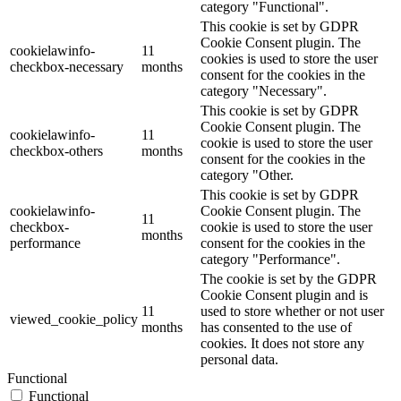
category "Functional".
This cookie is set by GDPR
Cookie Consent plugin. The
cookielawinfo-
11
cookies is used to store the user
checkbox-necessary
months
consent for the cookies in the
category "Necessary".
This cookie is set by GDPR
Cookie Consent plugin. The
cookielawinfo-
11
cookie is used to store the user
checkbox-others
months
consent for the cookies in the
category "Other.
This cookie is set by GDPR
cookielawinfo-
Cookie Consent plugin. The
11
checkbox-
cookie is used to store the user
months
performance
consent for the cookies in the
category "Performance".
The cookie is set by the GDPR
Cookie Consent plugin and is
11
used to store whether or not user
viewed_cookie_policy
months
has consented to the use of
cookies. It does not store any
personal data.
Functional
Functional