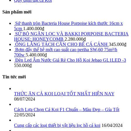
Quy định đặt cá Koi
Sản phẩm mới
Sứ thanh tròn Bacteria House Porpoise kích thước 16cm x
5cm
1.400.000
₫
SỨ BỎ NGĂN LỌC VÀ BAKKI PORPOISE BACTERIA
HOUSE: HONEYCOMB
2.280.000
₫
ỐNG LẮNG TÁCH CẶN CHO BỂ CÁ CẢNH
345.000
₫
Bơm đẩy thế hệ mới cao suất cao periha SW-60 75m³/h
700w
5.400.000
₫
Đèn Led Âm Nước Giá Rẻ Cho Hồ Koi Jebao GL1LED -3
550.000
₫
Tin tức mới
THỨC ĂN CÁ KOI LOẠI TỐT NHẤT HIỆN NAY
08/07/2024
Cách Lựa Chọn Cá Koi F1 Chuẩn – Màu Đẹp – Gía Tốt
22/05/2024
Cung cấp các loại thiết bị vật liệu lọc hồ cá koi
16/04/2024