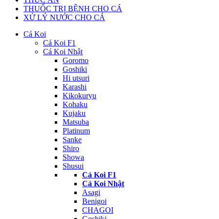
THUỐC TRỊ BỆNH CHO CÁ
XỬ LÝ NƯỚC CHO CÁ
Cá Koi
Cá Koi F1
Cá Koi Nhật
Goromo
Goshiki
Hi utsuri
Karashi
Kikokuryu
Kohaku
Kujaku
Matsuba
Platinum
Sanke
Shiro
Showa
Shusui
Cá Koi F1
Cá Koi Nhật
Asagi
Benigoi
CHAGOI
Goshiki