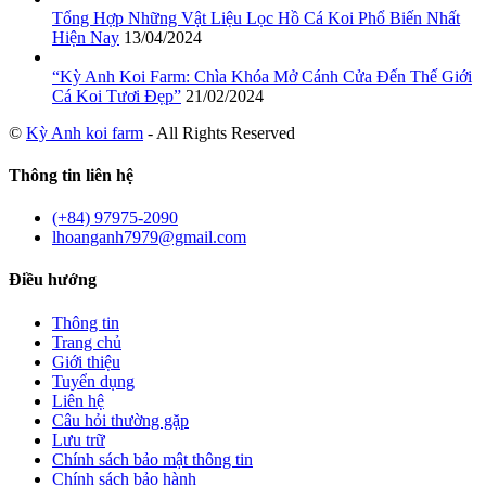
Tổng Hợp Những Vật Liệu Lọc Hồ Cá Koi Phổ Biến Nhất
Hiện Nay
13/04/2024
“Kỳ Anh Koi Farm: Chìa Khóa Mở Cánh Cửa Đến Thế Giới
Cá Koi Tươi Đẹp”
21/02/2024
©
Kỳ Anh koi farm
- All Rights Reserved
Thông tin liên hệ
(+84) 97975-2090
lhoanganh7979@gmail.com
Điều hướng
Thông tin
Trang chủ
Giới thiệu
Tuyển dụng
Liên hệ
Câu hỏi thường gặp
Lưu trữ
Chính sách bảo mật thông tin
Chính sách bảo hành