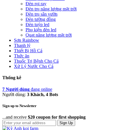
Đèn rọi ray
Đèn trụ năng lượng mặt trời
Đèn trụ sân vườn
Đèn tường đồng
Đèn tuýp led
Phụ kiện đèn led
Quạt năng lượng mặt trời
Sơn Rainbow
Thanh lý
Thiết Bị Hồ Cá
Thức ăn
Thuốc Trị Bệnh Cho Cá
Xử Lý Nước Cho Cá
Thống kê
7 Người dùng
đang online
Người dùng:
3 Khách, 4 Bots
Sign up to Newsletter
...and receive
$20 coupon for first shopping
Sign Up