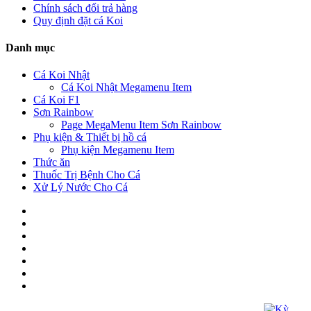
Chính sách đổi trả hàng
Quy định đặt cá Koi
Danh mục
Cá Koi Nhật
Cá Koi Nhật Megamenu Item
Cá Koi F1
Sơn Rainbow
Page MegaMenu Item Sơn Rainbow
Phụ kiện & Thiết bị hồ cá
Phụ kiện Megamenu Item
Thức ăn
Thuốc Trị Bệnh Cho Cá
Xử Lý Nước Cho Cá