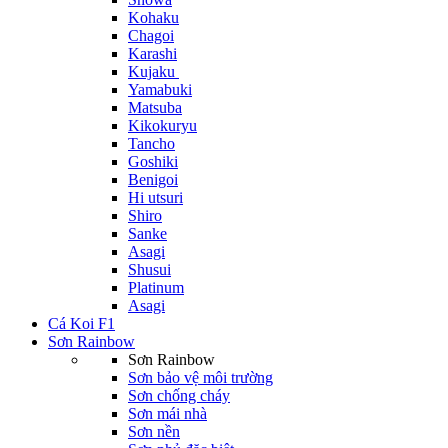
Kohaku
Chagoi
Karashi
Kujaku
Yamabuki
Matsuba
Kikokuryu
Tancho
Goshiki
Benigoi
Hi utsuri
Shiro
Sanke
Asagi
Shusui
Platinum
Asagi
Cá Koi F1
Sơn Rainbow
Sơn Rainbow
Sơn bảo vệ môi trường
Sơn chống cháy
Sơn mái nhà
Sơn nền