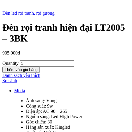
Đèn led rọi tranh, rọi gương
Đèn rọi tranh hiện đại LT2005
New
– 3BK
905.000
₫
Quantity
Thêm vào giỏ hàng
Danh sách yêu thích
So sánh
Mô tả
Ánh sáng: Vàng
Công suất: 9w
Điện áp: AC 90 – 265
Nguồn sáng: Led High Power
Góc chiếu: 30
Hãng sản xuất: Kingled