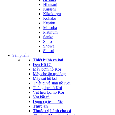
Hi utsuri
Karashi
Kikokuryu
Kohaku
Kujaku
Matsuba
Platinum
Sanke
Shiro
Showa
Shusui
Sản phẩm
Thiết bị hồ cá koi
Đèn Hồ Cá
Máy bơm hồ Koi
Máy cho ăn tự động
Máy sủi hồ koi
Thiết bị vệ sinh hồ Koi
Thùng lọc hồ Koi
Vật liệu lọc hồ Koi
Vợt bắt cá
Dụng cụ test nước
Thức ăn
Thuốc trị bệnh cho cá