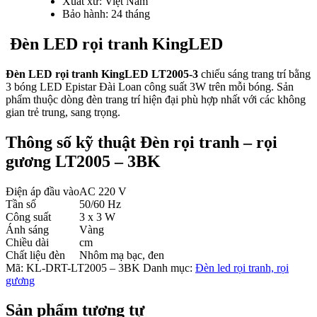
Xuất xứ: Việt Nam
Bảo hành: 24 tháng
Đèn LED rọi tranh KingLED
Đèn LED rọi tranh KingLED
LT2005-3
chiếu sáng trang trí bằng
3 bóng LED Epistar Đài Loan công suất 3W trên mỗi bóng. Sản
phẩm thuộc dòng đèn trang trí hiện đại phù hợp nhất với các không
gian trẻ trung, sang trọng.
Thông số kỹ thuật Đèn rọi tranh – rọi
gương LT2005 – 3BK
Điện áp đầu vào
AC 220 V
Tần số
50/60 Hz
Công suất
3 x 3 W
Ánh sáng
Vàng
Chiều dài
cm
Chất liệu đèn
Nhôm mạ bạc, đen
Mã:
KL-DRT-LT2005 – 3BK
Danh mục:
Đèn led rọi tranh, rọi
gương
Sản phẩm tương tự