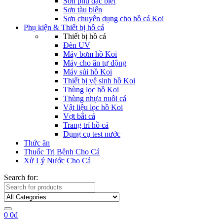
Sơn phủ đặc biệt
Sơn tàu biển
Sơn chuyên dụng cho hồ cá Koi
Phụ kiện & Thiết bị hồ cá
Thiết bị hồ cá
Đèn UV
Máy bơm hồ Koi
Máy cho ăn tự động
Máy sủi hồ Koi
Thiết bị vệ sinh hồ Koi
Thùng lọc hồ Koi
Thùng nhựa nuôi cá
Vật liệu lọc hồ Koi
Vợt bắt cá
Trang trí hồ cá
Dụng cụ test nước
Thức ăn
Thuốc Trị Bệnh Cho Cá
Xử Lý Nước Cho Cá
Search for:
0
0
₫