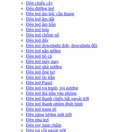
Đèn chiếu cây
Đèn đường led
Đèn led âm bậc cầu thang
Đèn led âm đất
Đèn led âm trần
Đèn led búp
Đèn led chống nổ
Đèn led dây
Đèn led downlight đơn, downlight đôi
Đèn led gắn tường
Đèn led hồ cá
Đèn led máy may
Đèn led nhà xưởng
Đèn led ống bơ
Đèn led ốp trần
Đèn led Panel
Đèn led rọi tranh, rọi gương
Đèn led thả trần văn phòng
Đèn led thanh chiếu hắt ngoài trời
Đèn led thanh nhôm định hình
Đèn led trang trí
Đèn năng lượng mặt trời
Đèn pha led
Đèn ray nam châm
Đèn rọi cột ngoài trời