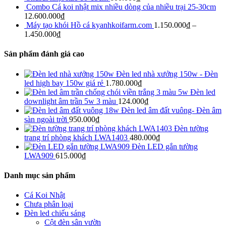
Combo Cá koi nhật mix nhiều dòng của nhiều trại 25-30cm
12.600.000
₫
Máy tạo khói Hồ cá kyanhkoifarm.com
1.150.000
₫
–
1.450.000
₫
Sản phẩm đánh giá cao
Đèn led nhà xưởng 150w - Đèn
led high bay 150w giá rẻ
1.780.000
₫
Đèn led
downlight âm trần 5w 3 màu
124.000
₫
Đèn led âm đất vuông- Đèn âm
sàn ngoài trời
950.000
₫
Đèn tường
trang trí phòng khách LWA1403
480.000
₫
Đèn LED gắn tường
LWA909
615.000
₫
Danh mục sản phẩm
Cá Koi Nhật
Chưa phân loại
Đèn led chiếu sáng
Cột đèn sân vườn