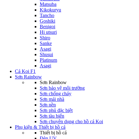
Matsuba
Kikokuryu
Tancho
Goshiki
Benigoi
Hi utsuri
Shiro
Sanke
Asagi
Shusui
Platinum
Asagi
Cá Koi F1
Sơn Rainbow
Sơn Rainbow
Sơn bảo vệ môi trường
Sơn chống cháy
Sơn mái nhà
Sơn nền
Sơn phủ đặc biệt
Sơn tàu biển
Sơn chuyên dụng cho hồ cá Koi
Phụ kiện & Thiết bị hồ cá
Thiết bị hồ cá
Đèn UV