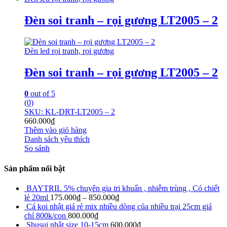
Đèn soi tranh – rọi gương LT2005 – 2
Đèn led rọi tranh, rọi gương
Đèn soi tranh – rọi gương LT2005 – 2
0
out of 5
(0)
SKU: KL-DRT-LT2005 – 2
660.000
₫
Thêm vào giỏ hàng
Danh sách yêu thích
So sánh
Sản phẩm nổi bật
BAYTRIL 5% chuyên gia tri khuẩn , nhiễm trùng , Có chiết
lẻ 20ml
175.000
₫
–
850.000
₫
Cá koi nhật giá rẻ mix nhiều dòng của nhiều trại 25cm giá
chỉ 800k/con
800.000
₫
Shusui nhật size 10-15cm
600.000
₫