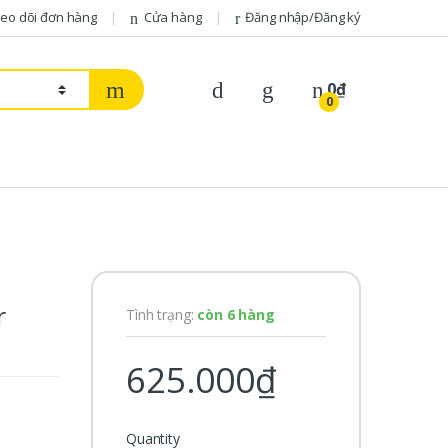
eo dõi đơn hàng
Cửa hàng
Đăng nhập/Đăng ký
0
₫
0
r
Tình trạng:
còn 6 hàng
625.000
₫
Quantity