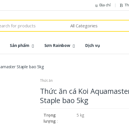
Địa chỉ
Th
h
Sản phẩm
Sơn Rainbow
Dịch vụ
uamaster Staple bao 5kg
Thức ăn
Thức ăn cá Koi Aquamaste
Staple bao 5kg
Trọng
5 kg
lượng
: