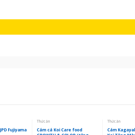
Thức ăn
Thức ăn
JPD Fujiyama
Cám cá Koi Care food
Cám Kagaya