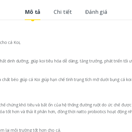
Mô tả
Chi tiết
Đánh giá
cho cá Koi,
ất dinh dưỡng, giúp koi tiêu hóa dễ dàng, tăng trưởng, phát triển tối ư
chất béo giúp cá Koi giúp hạn chế tình trạng tích mỡ dưới bụng cá ko
 chế chứng khó tiêu và bất ổn của hệ thống đường ruột do ức chế được
 hóa tốt hơn và thải ít phân hơn, đồng thời natto probiotics hoạt động n
m lại môi trường tốt hơn cho cá.