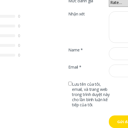
Mức đánh giá
Nhận xét
0
0
0
0
Name
*
0
Email
*
Lưu tên của tôi,
email, và trang web
trong trình duyệt này
cho lần bình luận kế
tiếp của tôi.