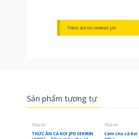
There are no reviews yet.
Sản phẩm tương tự
Thức ăn
Thức ăn
THỨC ĂN CÁ KOI JPD SEKIRIN
Cám cho cá Koi 