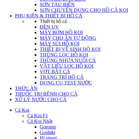
SƠN TÀU BIỂN
SƠN CHUYÊN DỤNG CHO HỒ CÁ KOI
PHỤ KIỆN & THIẾT BỊ HỒ CÁ
Thiết bị hồ cá
ĐÈN UV
MÁY BƠM HỒ KOI
MÁY CHO ĂN TỰ ĐỘNG
MÁY SỦI HỒ KOI
THIẾT BỊ VỆ SINH HỒ KOI
THÙNG LỌC HỒ KOI
THÙNG NHỰA NUÔI CÁ
VẬT LIỆU LỌC HỒ KOI
VỢT BẮT CÁ
TRANG TRÍ HỒ CÁ
DỤNG CỤ TEST NƯỚC
THỨC ĂN
THUỐC TRỊ BỆNH CHO CÁ
XỬ LÝ NƯỚC CHO CÁ
Cá Koi
Cá Koi F1
Cá Koi Nhật
Goromo
Goshiki
Hi utsuri