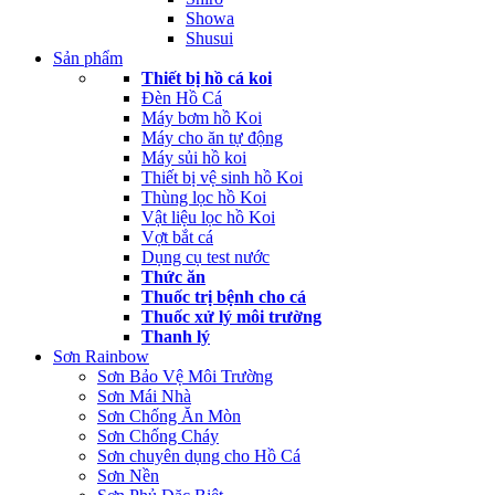
Showa
Shusui
Sản phẩm
Thiết bị hồ cá koi
Đèn Hồ Cá
Máy bơm hồ Koi
Máy cho ăn tự động
Máy sủi hồ koi
Thiết bị vệ sinh hồ Koi
Thùng lọc hồ Koi
Vật liệu lọc hồ Koi
Vợt bắt cá
Dụng cụ test nước
Thức ăn
Thuốc trị bệnh cho cá
Thuốc xử lý môi trường
Thanh lý
Sơn Rainbow
Sơn Bảo Vệ Môi Trường
Sơn Mái Nhà
Sơn Chống Ăn Mòn
Sơn Chống Cháy
Sơn chuyên dụng cho Hồ Cá
Sơn Nền