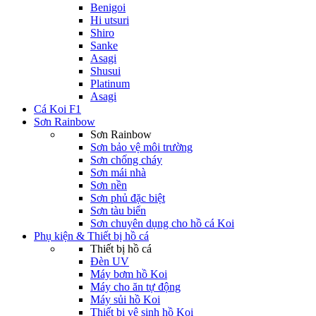
Benigoi
Hi utsuri
Shiro
Sanke
Asagi
Shusui
Platinum
Asagi
Cá Koi F1
Sơn Rainbow
Sơn Rainbow
Sơn bảo vệ môi trường
Sơn chống cháy
Sơn mái nhà
Sơn nền
Sơn phủ đặc biệt
Sơn tàu biển
Sơn chuyên dụng cho hồ cá Koi
Phụ kiện & Thiết bị hồ cá
Thiết bị hồ cá
Đèn UV
Máy bơm hồ Koi
Máy cho ăn tự động
Máy sủi hồ Koi
Thiết bị vệ sinh hồ Koi