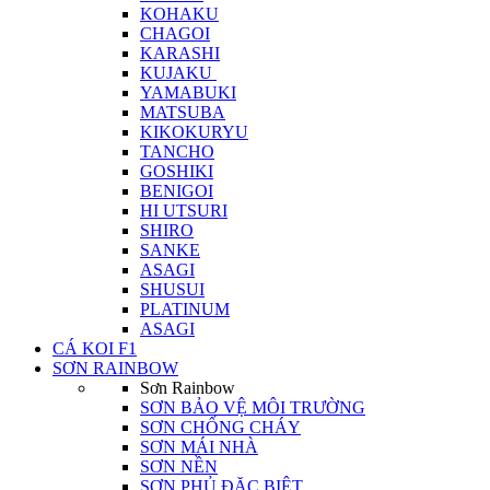
KOHAKU
CHAGOI
KARASHI
KUJAKU
YAMABUKI
MATSUBA
KIKOKURYU
TANCHO
GOSHIKI
BENIGOI
HI UTSURI
SHIRO
SANKE
ASAGI
SHUSUI
PLATINUM
ASAGI
CÁ KOI F1
SƠN RAINBOW
Sơn Rainbow
SƠN BẢO VỆ MÔI TRƯỜNG
SƠN CHỐNG CHÁY
SƠN MÁI NHÀ
SƠN NỀN
SƠN PHỦ ĐẶC BIỆT