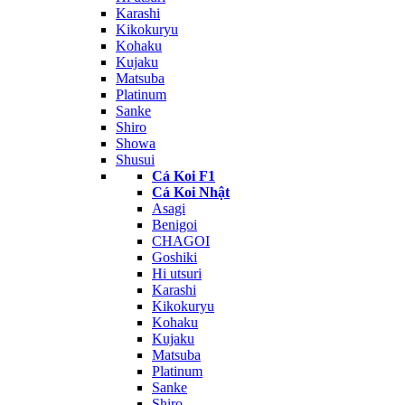
Karashi
Kikokuryu
Kohaku
Kujaku
Matsuba
Platinum
Sanke
Shiro
Showa
Shusui
Cá Koi F1
Cá Koi Nhật
Asagi
Benigoi
CHAGOI
Goshiki
Hi utsuri
Karashi
Kikokuryu
Kohaku
Kujaku
Matsuba
Platinum
Sanke
Shiro