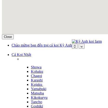
Close
Skip
Skip
Chào mừng bạn đến trại cá koi Kỳ Anh
to
to
navigation
content
Cá Koi Nhật
Showa
Kohaku
Chagoi
Karashi
Kujaku
Yamabuki
Matsuba
Kikokuryu
Tancho
Goshiki