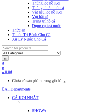
Thùng lọc hồ Koi
Thùng nhựa nuôi cá
Vật liệu lọc hồ Koi
Vợt bắt cá
Trang trí hồ cá
Dụng cụ test nước
Thức ăn
Thuốc Trị Bệnh Cho Cá
Xử Lý Nước Cho Cá
Search
for:
0
0
₫
Chưa có sản phẩm trong giỏ hàng.
All Departments
CÁ KOI NHẬT
SHOWA